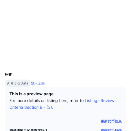
顶级交易者
文章
交易所流入/流出
DEX API
转换器
排行榜
现货
社交媒体
情绪
企业
简讯
指标
热门
衍生品
合约
0x47E3...756A05
Audits
定价
CMC Launch
即将推出
恐惧和贪婪指数
basescan.org
资源
浏览器
CMC Labs
最近添加
山寨币季节指数
钱包
CMC Max
领涨和领跌
市场周期指标
UCID
32595
文档
头条新闻
标签
访问最多
比特币市值占比
常见问题解答
AI & Big Data
显示全部
Telegram 机器人
社区情绪
CoinMarketCap 20 指数
This is a preview page.
AI 集成
For more details on listing tiers, refer to
Listings Review
广告
区块链排名
CoinMarketCap 100 指数
Criteria Section B - (3).
CMC代理中心
更新代币信息
预测市场
ETF资金流向
网站微件
技能市场
提交代币解锁
您是该项目的所有者吗？