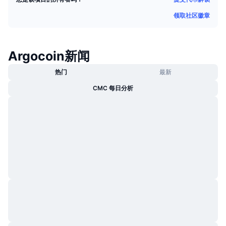
热门
加密货币 ETF
领取社区徽章
学习
CMC 模型上下文协议
新版
比特币 ETF
x402
新闻
Argocoin新闻
加密
以太币 ETF
币安学院
热门
最新
政治
技术分析
CMC 每日分析
研究报告
体育运动
RSI
视频
金融
MACD
词汇表
技术
衍生品
活动
NFT
总览
空投
NFT 总体统计数据
清算
钻石奖励