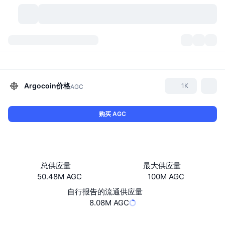
加密货币
仪表盘
加密货币
DexScan
市场
排名
Argocoin
价格
1K
AGC
信号
交易所
分类
New
市场概况
购买 AGC
热门
社区
历史记录
现货市场
中心化交易所
新
动态
API
代币解锁
加密货币数量
现货
总供应量
最大供应量
50.48M AGC
100M AGC
涨幅榜
话题
收益
产品
比特币金库
衍生品
API
自行报告的流通供应量
模因 (Memes) 探索工具
8.08M AGC
直播活动
真实世界资产
币安币金库
产品
加密货币 API
去中心化交易所
网站
Website
Whitepaper