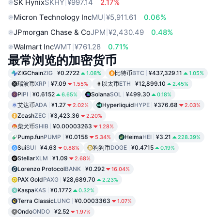
SK Hynix
SKHY
¥997.14
2.17%
Micron Technology Inc
MU
¥5,911.61
0.06%
JPmorgan Chase & Co
JPM
¥2,430.49
0.48%
Walmart Inc
WMT
¥761.28
0.71%
最常浏览的加密货币
ZIGChain
ZIG
¥0.2722
比特币
BTC
¥437,329.11
1.08%
1.05%
瑞波币
XRP
¥7.09
以太币
ETH
¥12,899.10
1.55%
2.45%
Pi
PI
¥0.6152
Solana
SOL
¥499.30
6.65%
0.18%
艾达币
ADA
¥1.27
Hyperliquid
HYPE
¥376.68
2.02%
2.03%
Zcash
ZEC
¥3,423.36
2.20%
柴犬币
SHIB
¥0.00003263
1.28%
Pump.fun
PUMP
¥0.0158
Heima
HEI
¥3.21
5.34%
228.39%
Sui
SUI
¥4.63
狗狗币
DOGE
¥0.4715
0.88%
0.19%
Stellar
XLM
¥1.09
2.68%
Lorenzo Protocol
BANK
¥0.292
16.04%
PAX Gold
PAXG
¥28,689.70
2.23%
Kaspa
KAS
¥0.1772
0.32%
Terra Classic
LUNC
¥0.0003363
1.07%
Ondo
ONDO
¥2.52
1.97%