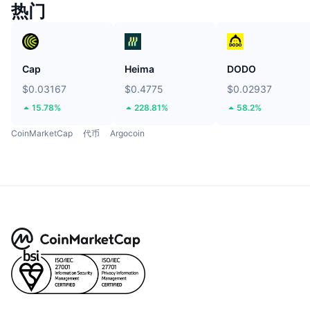
热门
Cap
Heima
DODO
$0.03167
$0.4775
$0.02937
15.78%
228.81%
58.2%
CoinMarketCap
代币
Argocoin