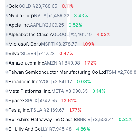
Gold
GOLD
¥28,768.65
0.11%
Nvidia Corp
NVDA
¥1,489.32
3.43%
Apple Inc.
AAPL
¥2,109.25
0.52%
Alphabet Inc Class A
GOOGL
¥2,461.49
4.03%
Microsoft Corp
MSFT
¥3,278.77
1.09%
Silver
SILVER
¥417.28
0.47%
Amazon.com Inc
AMZN
¥1,840.98
1.72%
Taiwan Semiconductor Manufacturing Co Ltd
TSM
¥2,788.
Broadcom Inc
AVGO
¥2,841.17
0.03%
Meta Platforms, Inc.
META
¥3,990.35
0.14%
SpaceX
SPCX
¥742.55
13.61%
Tesla, Inc.
TSLA
¥2,169.67
1.77%
Berkshire Hathaway Inc Class B
BRK.B
¥3,503.41
0.32%
Eli Lilly And Co
LLY
¥7,945.48
4.86%