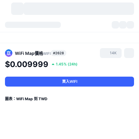
加密貨幣
儀表板
加密貨幣
DexScan
市場
排行
WiFi Map
價格
14K
#2628
WIFI
$0.009999
1.45%
(
24h
)
信號
交易所
類別
New
市場綜覽
熱門
社群
歷史記錄
現貨市場
集中式交易所
買入WIFI
新
動態
API
代幣解鎖
加密貨幣數量
現貨
圖表：WiFi Map 到 TWD
漲幅榜
話題
收益
產品
比特幣金庫
衍生品
API
迷因探索工具
直播
實體世界資產
BNB金庫
產品
加密貨幣 API
去中心化交易所