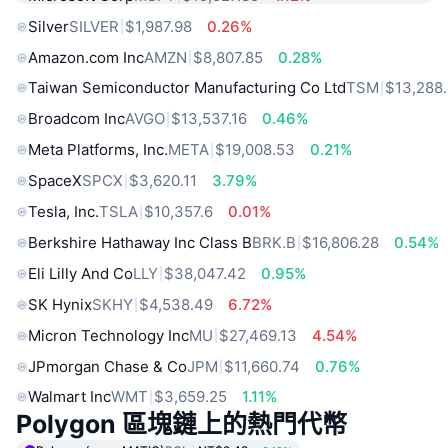
Silver
SILVER
$1,987.98
0.26%
Amazon.com Inc
AMZN
$8,807.85
0.28%
Taiwan Semiconductor Manufacturing Co Ltd
TSM
$13,288
Broadcom Inc
AVGO
$13,537.16
0.46%
Meta Platforms, Inc.
META
$19,008.53
0.21%
SpaceX
SPCX
$3,620.11
3.79%
Tesla, Inc.
TSLA
$10,357.6
0.01%
Berkshire Hathaway Inc Class B
BRK.B
$16,806.28
0.54%
Eli Lilly And Co
LLY
$38,047.42
0.95%
SK Hynix
SKHY
$4,538.49
6.72%
Micron Technology Inc
MU
$27,469.13
4.54%
JPmorgan Chase & Co
JPM
$11,660.74
0.76%
Walmart Inc
WMT
$3,659.25
1.11%
Polygon 區塊鏈上的熱門代幣