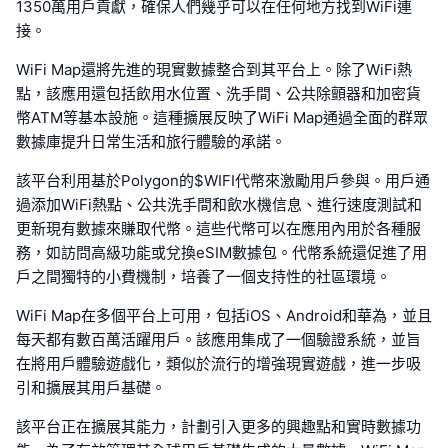
1350萬用戶貢獻，確保人們幾乎可以在任何地方找到WiFi連
接。
WiFi Map還將先進的現實數據整合到其平台上。除了WiFi熱
點，該應用還包括飲用水位置、洗手間、公共除顫器和加密貨
幣ATM等基本設施。這種擴展反映了WiFi Map通過全面的群眾
數據庫提升日常生活和旅行體驗的承諾。
該平台利用基於Polygon的$WIFI代幣來激勵用戶參與。用戶通
過添加WiFi熱點、公共洗手間和飲水機信息、進行速度測試和
更新現有數據來賺取代幣。這些代幣可以在應用內用於各種服
務，如訪問高級功能或兌換eSIM數據包。代幣系統還促進了用
戶之間獨特的小費機制，培養了一個支持性的社區環境。
WiFi Map在多個平台上可用，包括iOS、Android和華為，並且
每天都有數百萬活躍用戶。該應用集成了一個驗證系統，並旨
在將用戶體驗遊戲化，類似於流行的增強現實遊戲，進一步吸
引和擴展其用戶基礎。
該平台正在擴展其能力，計劃引入更多的興趣點和實時數據功