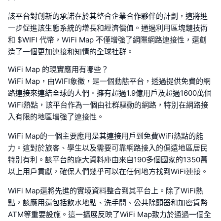
該平台對創新的承諾在於其整合企業合作夥伴的計劃，這將進
一步促進該生態系統的增長和經濟價值。通過利用區塊鏈技術
和 $WIFI 代幣，WiFi Map 不僅增強了網際網路連接性，還創
造了一個更加連接和知情的全球社群。
WiFi Map 的現實應用有哪些？
WiFi Map，由WIFI象徵，是一個動態平台，透過提供免費的網
路連接來連結全球的人們。擁有超過1.9億用戶及超過1600萬個
WiFi熱點，該平台作為一個由社群驅動的網路，特別在網路接
入有限的地區增強了連接性。
WiFi Map的一個主要應用是其連接用戶到免費WiFi熱點的能
力。這對於旅客、學生以及需要可靠網路接入的偏遠地區居民
特別有利。該平台的龐大資料庫由來自190多個國家的1350萬
以上用戶貢獻，確保人們幾乎可以在任何地方找到WiFi連接。
WiFi Map還將先進的實境資料整合到其平台上。除了WiFi熱
點，該應用還包括飲水地點、洗手間、公共除顫器和加密貨幣
ATM等重要設施。這一擴展反映了WiFi Map致力於通過一個全