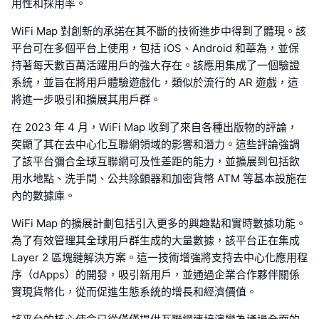
用性和採用率。
WiFi Map 對創新的承諾在其不斷的技術進步中得到了體現。該
平台可在多個平台上使用，包括 iOS、Android 和華為，並保
持著每天數百萬活躍用戶的強大存在。該應用集成了一個驗證
系統，並旨在將用戶體驗遊戲化，類似於流行的 AR 遊戲，這
將進一步吸引和擴展其用戶群。
在 2023 年 4 月，WiFi Map 收到了來自各種出版物的評論，
突顯了其在去中心化互聯網領域的影響和潛力。這些評論強調
了該平台彌合全球互聯網可及性差距的能力，並擴展到包括飲
用水地點、洗手間、公共除顫器和加密貨幣 ATM 等基本設施在
內的數據庫。
WiFi Map 的擴展計劃包括引入更多的興趣點和實時數據功能。
為了有效管理其全球用戶群生成的大量數據，該平台正在集成
Layer 2 區塊鏈解決方案。這一技術增強將支持去中心化應用程
序（dApps）的開發，吸引新用戶，並通過企業合作夥伴關係
實現貨幣化，從而促進生態系統的增長和經濟價值。