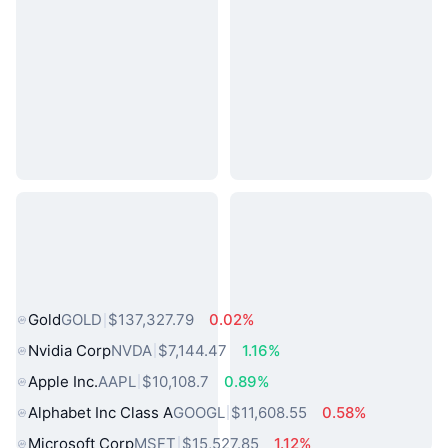
熱門現實世界資產
Gold
GOLD
$137,327.79
0.02%
Nvidia Corp
NVDA
$7,144.47
1.16%
Apple Inc.
AAPL
$10,108.7
0.89%
Alphabet Inc Class A
GOOGL
$11,608.55
0.58%
Microsoft Corp
MSFT
$15,527.85
1.12%