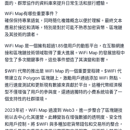
面的、群眾協作的資料庫來提升日常生活和旅行體驗。
WiFi Map有哪些重要事件？
確保保持專業語氣，同時簡化複雜概念以便於理解。最終文本
應易於接近和清晰，特別是對於可能不熟悉加密貨幣、區塊鏈
及其技術的讀者。
WiFi Map 是一個擁有超過1.85億用戶的動態平台，在互聯網連
接和區塊鏈技術領域取得了重大進展。WiFi Map 的發展旅程中
發生了多次關鍵事件，這些事件塑造了其演變和影響。
$WIFI 代幣的推出是 WiFi Map 的一個重要里程碑。$WIFI 代
幣建立在 Polygon 區塊鏈上，激勵用戶通過添加 WiFi 熱點、
進行速度測試和更新現有數據來貢獻於平台。這種代幣經濟模
型不僅增強了用戶的參與度，還通過獨特的小費系統培養了一
個支持性的社群環境。
2023年初，WiFi Map 過渡到 Web3，進一步整合了區塊鏈技
術以去中心化其運營。此轉變旨在增強數據的透明度、安全性
和用戶控制。將 $WIFI 與多種加密貨幣錢包和交易所的整合，