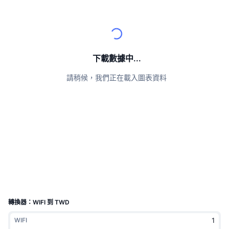
頂級交易者
文章
交易所流入/流出
DEX API
匯率換算
排行榜
現貨
情緒
企業
電子報
指標
熱門
衍生品
定價
CMC Launch
下載數據中...
即將推出
恐懼與貪婪指數
請稍候，我們正在載入圖表資料
資源
CMC Labs
近期新增
山寨幣季節指數
CMC Max
贏家與輸家
市場循環指標
文檔
頭條新聞
最多造訪
比特幣市佔率
常見問題解答
Telegram 機器人
社群情緒
CoinMarketCap 20 指數
AI 整合
廣告
區塊鏈排行榜
CoinMarketCap 100 指數
CMC代理中心
轉換器：WIFI 到 TWD
預測市場
ETF資金流向
網頁套件
WIFI
技能市場