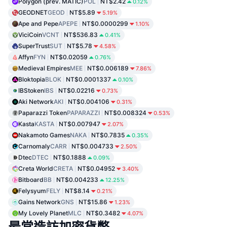
Polygon (prev. MATIC)
POL
NT$2.42
0.12%
GEODNET
GEOD
NT$5.89
5.19%
Ape and Pepe
APEPE
NT$0.0000299
1.10%
ViciCoin
VCNT
NT$536.83
0.41%
SuperTrust
SUT
NT$5.78
4.58%
Affyn
FYN
NT$0.02059
0.76%
Medieval Empires
MEE
NT$0.006189
7.86%
Bloktopia
BLOK
NT$0.0001337
0.10%
IBStoken
IBS
NT$0.02216
0.73%
Aki Network
AKI
NT$0.004106
0.31%
Paparazzi Token
PAPARAZZI
NT$0.008324
0.53%
Kasta
KASTA
NT$0.007947
2.07%
Nakamoto Games
NAKA
NT$0.7835
0.35%
Carnomaly
CARR
NT$0.004733
2.50%
Dtec
DTEC
NT$0.1888
0.09%
Creta World
CRETA
NT$0.04952
3.40%
Bitboard
BB
NT$0.004233
12.25%
Felysyum
FELY
NT$8.14
0.21%
Gains Network
GNS
NT$15.86
1.23%
My Lovely Planet
MLC
NT$0.3482
4.07%