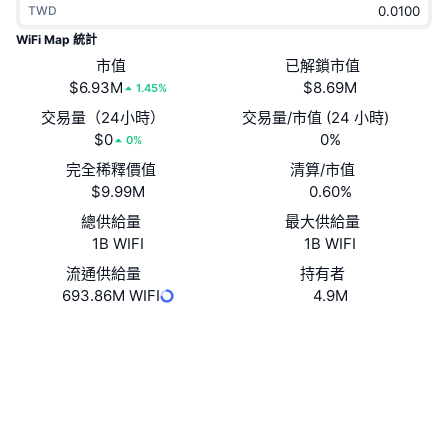
TWD
熱門
加密貨幣 ETF
學習
CMC 模型上下文協議
WiFi Map 統計
新推出
市值
已解鎖市值
比特幣 ETF
x402
新聞
$6.93M
$8.69M
1.45%
加密
以太幣 ETF
交易量（24小時）
交易量/市值 (24 小時)
替補
$0
0%
0%
政治
完全稀釋價值
清算/市值
技術分析
研究報告
$9.99M
0.60%
運動
總供給量
最大供給量
RSI
影片
1B WIFI
1B WIFI
金融
MACD
流通供給量
持有者
詞彙庫
693.86M WIFI
4.9M
技術
Website
Whitepaper
衍生品
活動
網站
NFT
總覽
空投
社群
NFT 整體統計數字
清算
鑽石獎勵
合約地址
0xe238...04c35f