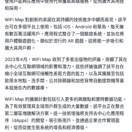
使用戶能夠在應用中使用代幣獲取高級服務，從而擴大其用途
和採用。
WiFi Map 對創新的承諾在其持續的技術進步中顯而易見。該平
台可在多個平台上使用，包括 iOS、Android 和華為，每天擁
有數百萬活躍用戶。應用程式整合了一個驗證系統，並旨在將
用戶體驗遊戲化，類似於流行的 AR 遊戲，這將進一步吸引和
擴大其用戶群。
2023年4月，WiFi Map 收到了多家出版物的評論，突顯了其在
去中心化互聯網領域的影響和潛力。這些評論強調了該平台在
縮小全球互聯網可接觸性差距方面的能力，以及其擴展至包括
飲用水地點、洗手間、公共除顫器和加密貨幣自動提款機等基
本設施在內的數據庫。
WiFi Map 的擴展計劃包括引入更多的興趣點和實時數據功能。
為了有效管理其全球用戶群生成的大量數據，該平台正在整合
第二層區塊鏈解決方案。這一技術增強將支持去中心化應用程
序（dApps）的開發，吸引新用戶，並通過企業合作實現盈
利，從而促進生態系統的增長和經濟價值。