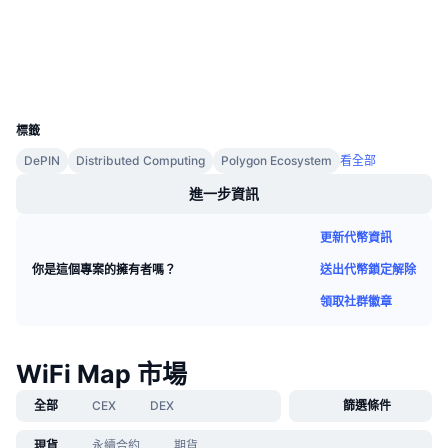
3.6
即將推出的銷售活動
評級 (CertiK)
資金費率
學習賺幣
區塊鏈瀏覽器
polygonscan.com
錢包
UCID
行事曆
24133
標籤
ICO 行事曆
DePIN
Distributed Computing
Polygon Ecosystem
看全部
活動行事曆
進一步資訊
更新代幣資訊
送出代幣鎖定解除
你是這個專案的擁有者嗎？
領取社群徽章
WiFi Map 市場
全部
CEX
DEX
篩選條件
現貨
永續合約
期貨