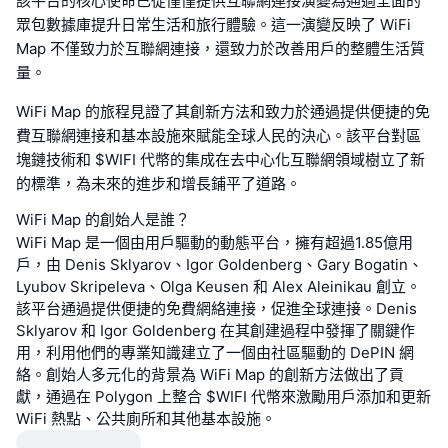
該平台的核心使命已從僅僅提供互聯網連接演變為通過全面的
眾包數據庫提升日常生活和旅行體驗。這一演變反映了 WiFi
Map 不僅致力於互聯網連接，還致力於改善用戶的整體生活質
量。
WiFi Map 的旅程見證了其創新方法和致力於通過提供便捷的免
費互聯網連接和基本設施來賦能全球人民的決心。該平台對區
塊鏈技術和 $WIFI 代幣的集成在去中心化互聯網領域樹立了新
的標準，為未來的進步和增長鋪平了道路。
WiFi Map 的創始人是誰？
WiFi Map 是一個由用戶驅動的動態平台，擁有超過1.85億用
戶，由 Denis Sklyarov、Igor Goldenberg、Gary Bogatin、
Lyubov Skripeleva、Olga Keusen 和 Alex Aleinikau 創立。
該平台通過提供便捷的免費網絡連接，促進全球連接。Denis
Sklyarov 和 Igor Goldenberg 在其創建過程中發揮了關鍵作
用，利用他們的專業知識建立了一個由社區驅動的 DePIN 網
絡。創始人多元化的背景為 WiFi Map 的創新方法做出了貢
獻，通過在 Polygon 上整合 $WIFI 代幣來激勵用戶添加和更新
WiFi 熱點、公共廁所和其他基本設施。