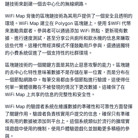
鏈技術來創建一個去中心化的無線網路。
WiFi Map 背後的區塊鏈技術為其用戶提供了一個安全且透明的
環境。WiFi Map 建立在 Polygon 區塊鏈上，使用 $WIFI 代幣
來激勵貢獻者。參與者可以通過添加 WiFi 熱點、更新現有數
據、進行速度測試，甚至分享公共廁所和飲水機的信息來賺取
這些代幣。這種代幣經濟模式不僅鼓勵用戶參與，還通過獨特
的小費系統促進了一個支持性的社群環境。
區塊鏈技術的一個關鍵方面是其防止惡意攻擊的能力。區塊鏈
的去中心化特性意味著數據不是存儲在單一位置，而是分布在
一個節點網路中。每筆交易都由多個節點進行驗證，這使得任
何單一實體很難在不被發現的情況下更改數據。這確保了在
WiFi Map 上共享的信息的完整性和安全性。
WiFi Map 的驗證者系統在維護數據的準確性和可靠性方面發揮
了關鍵作用。驗證者負責核實用戶提交的信息，確保只有準確
和有用的數據被添加到平台上。這個系統類似於流行的擴增實
境遊戲中使用的機制，使用戶體驗遊戲化並鼓勵更多積極的參
與。