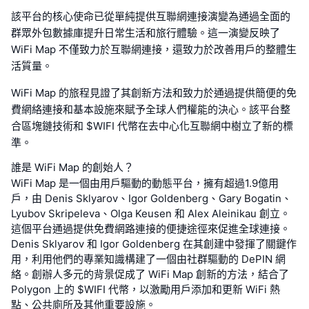
該平台的核心使命已從單純提供互聯網連接演變為通過全面的
群眾外包數據庫提升日常生活和旅行體驗。這一演變反映了
WiFi Map 不僅致力於互聯網連接，還致力於改善用戶的整體生
活質量。
WiFi Map 的旅程見證了其創新方法和致力於通過提供簡便的免
費網絡連接和基本設施來賦予全球人們權能的決心。該平台整
合區塊鏈技術和 $WIFI 代幣在去中心化互聯網中樹立了新的標
準。
誰是 WiFi Map 的創始人？
WiFi Map 是一個由用戶驅動的動態平台，擁有超過1.9億用
戶，由 Denis Sklyarov、Igor Goldenberg、Gary Bogatin、
Lyubov Skripeleva、Olga Keusen 和 Alex Aleinikau 創立。
這個平台通過提供免費網路連接的便捷途徑來促進全球連接。
Denis Sklyarov 和 Igor Goldenberg 在其創建中發揮了關鍵作
用，利用他們的專業知識構建了一個由社群驅動的 DePIN 網
絡。創辦人多元的背景促成了 WiFi Map 創新的方法，結合了
Polygon 上的 $WIFI 代幣，以激勵用戶添加和更新 WiFi 熱
點、公共廁所及其他重要設施。