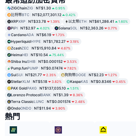
最常造訪加密貨幣
ZIGChain
ZIG
NT$1.30
0.95%
比特幣
BTC
NT$2,077,301.12
0.42%
XRP
XRP
NT$33.78
以太幣
ETH
NT$61,286.41
1.39%
1.60%
Pi
PI
NT$2.97
Solana
SOL
NT$2,363.26
4.02%
0.77%
Cardano
ADA
NT$6.19
1.73%
Hyperliquid
HYPE
NT$1,782.27
3.19%
Zcash
ZEC
NT$15,910.84
4.67%
Heima
HEI
NT$10.54
75.44%
Shiba Inu
SHIB
NT$0.000152
3.53%
Pump.fun
PUMP
NT$0.07474
7.82%
Sui
SUI
NT$21.77
狗狗幣
DOGE
NT$2.23
2.35%
1.27%
Stellar
XLM
NT$5.18
Kaspa
KAS
NT$0.8346
3.82%
0.45%
PAX Gold
PAXG
NT$137,035.10
1.51%
Lorenzo Protocol
BANK
NT$1.39
8.36%
Terra Classic
LUNC
NT$0.001574
2.48%
Ondo
ONDO
NT$11.94
3.90%
熱門