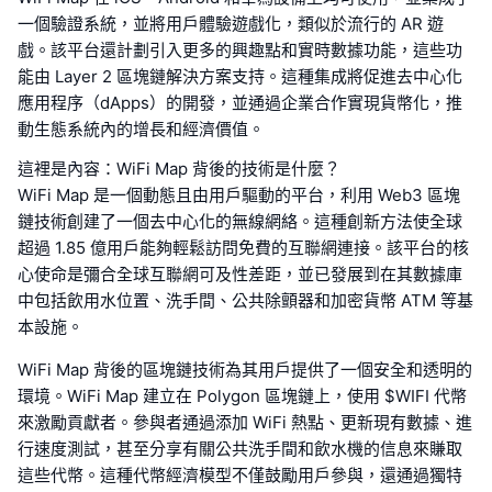
一個驗證系統，並將用戶體驗遊戲化，類似於流行的 AR 遊
戲。該平台還計劃引入更多的興趣點和實時數據功能，這些功
能由 Layer 2 區塊鏈解決方案支持。這種集成將促進去中心化
應用程序（dApps）的開發，並通過企業合作實現貨幣化，推
動生態系統內的增長和經濟價值。
這裡是內容：WiFi Map 背後的技術是什麼？
WiFi Map 是一個動態且由用戶驅動的平台，利用 Web3 區塊
鏈技術創建了一個去中心化的無線網絡。這種創新方法使全球
超過 1.85 億用戶能夠輕鬆訪問免費的互聯網連接。該平台的核
心使命是彌合全球互聯網可及性差距，並已發展到在其數據庫
中包括飲用水位置、洗手間、公共除顫器和加密貨幣 ATM 等基
本設施。
WiFi Map 背後的區塊鏈技術為其用戶提供了一個安全和透明的
環境。WiFi Map 建立在 Polygon 區塊鏈上，使用 $WIFI 代幣
來激勵貢獻者。參與者通過添加 WiFi 熱點、更新現有數據、進
行速度測試，甚至分享有關公共洗手間和飲水機的信息來賺取
這些代幣。這種代幣經濟模型不僅鼓勵用戶參與，還通過獨特