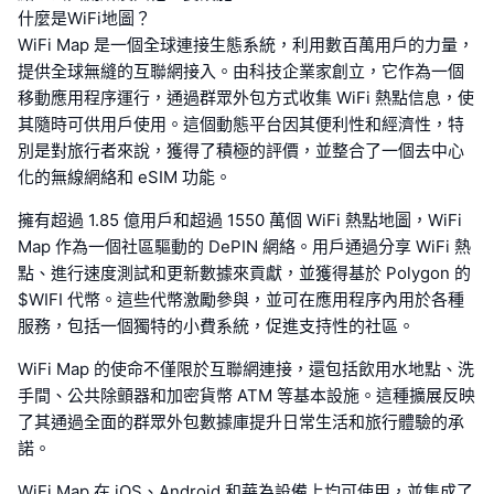
什麼是WiFi地圖？
WiFi Map 是一個全球連接生態系統，利用數百萬用戶的力量，
提供全球無縫的互聯網接入。由科技企業家創立，它作為一個
移動應用程序運行，通過群眾外包方式收集 WiFi 熱點信息，使
其隨時可供用戶使用。這個動態平台因其便利性和經濟性，特
別是對旅行者來說，獲得了積極的評價，並整合了一個去中心
化的無線網絡和 eSIM 功能。
擁有超過 1.85 億用戶和超過 1550 萬個 WiFi 熱點地圖，WiFi
Map 作為一個社區驅動的 DePIN 網絡。用戶通過分享 WiFi 熱
點、進行速度測試和更新數據來貢獻，並獲得基於 Polygon 的
$WIFI 代幣。這些代幣激勵參與，並可在應用程序內用於各種
服務，包括一個獨特的小費系統，促進支持性的社區。
WiFi Map 的使命不僅限於互聯網連接，還包括飲用水地點、洗
手間、公共除顫器和加密貨幣 ATM 等基本設施。這種擴展反映
了其通過全面的群眾外包數據庫提升日常生活和旅行體驗的承
諾。
WiFi Map 在 iOS、Android 和華為設備上均可使用，並集成了