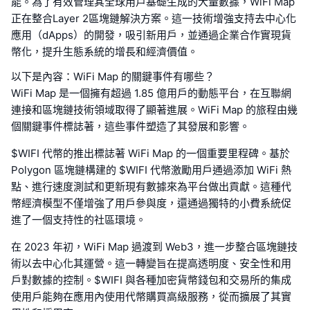
能。為了有效管理其全球用戶基礎生成的大量數據，WiFi Map
正在整合Layer 2區塊鏈解決方案。這一技術增強支持去中心化
應用（dApps）的開發，吸引新用戶，並通過企業合作實現貨
幣化，提升生態系統的增長和經濟價值。
以下是內容：WiFi Map 的關鍵事件有哪些？
WiFi Map 是一個擁有超過 1.85 億用戶的動態平台，在互聯網
連接和區塊鏈技術領域取得了顯著進展。WiFi Map 的旅程由幾
個關鍵事件標誌著，這些事件塑造了其發展和影響。
$WIFI 代幣的推出標誌著 WiFi Map 的一個重要里程碑。基於
Polygon 區塊鏈構建的 $WIFI 代幣激勵用戶通過添加 WiFi 熱
點、進行速度測試和更新現有數據來為平台做出貢獻。這種代
幣經濟模型不僅增強了用戶參與度，還通過獨特的小費系統促
進了一個支持性的社區環境。
在 2023 年初，WiFi Map 過渡到 Web3，進一步整合區塊鏈技
術以去中心化其運營。這一轉變旨在提高透明度、安全性和用
戶對數據的控制。$WIFI 與各種加密貨幣錢包和交易所的集成
使用戶能夠在應用內使用代幣購買高級服務，從而擴展了其實