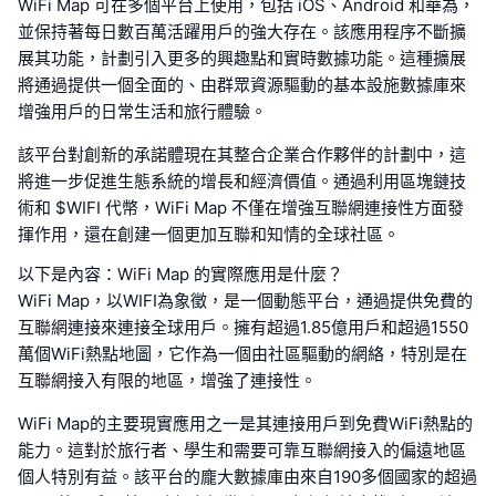
WiFi Map 可在多個平台上使用，包括 iOS、Android 和華為，
並保持著每日數百萬活躍用戶的強大存在。該應用程序不斷擴
展其功能，計劃引入更多的興趣點和實時數據功能。這種擴展
將通過提供一個全面的、由群眾資源驅動的基本設施數據庫來
增強用戶的日常生活和旅行體驗。
該平台對創新的承諾體現在其整合企業合作夥伴的計劃中，這
將進一步促進生態系統的增長和經濟價值。通過利用區塊鏈技
術和 $WIFI 代幣，WiFi Map 不僅在增強互聯網連接性方面發
揮作用，還在創建一個更加互聯和知情的全球社區。
以下是內容：WiFi Map 的實際應用是什麼？
WiFi Map，以WIFI為象徵，是一個動態平台，通過提供免費的
互聯網連接來連接全球用戶。擁有超過1.85億用戶和超過1550
萬個WiFi熱點地圖，它作為一個由社區驅動的網絡，特別是在
互聯網接入有限的地區，增強了連接性。
WiFi Map的主要現實應用之一是其連接用戶到免費WiFi熱點的
能力。這對於旅行者、學生和需要可靠互聯網接入的偏遠地區
個人特別有益。該平台的龐大數據庫由來自190多個國家的超過