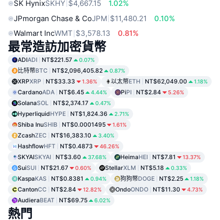
SK Hynix
SKHY
$4,667.15
1.02%
JPmorgan Chase & Co
JPM
$11,480.21
0.10%
Walmart Inc
WMT
$3,578.13
0.81%
最常造訪加密貨幣
ADI
ADI
NT$221.57
0.07%
比特幣
BTC
NT$2,096,405.82
0.87%
XRP
XRP
NT$33.33
以太幣
ETH
NT$62,049.00
1.36%
1.18%
Cardano
ADA
NT$6.45
Pi
PI
NT$2.84
4.44%
5.26%
Solana
SOL
NT$2,374.17
0.47%
Hyperliquid
HYPE
NT$1,824.36
2.71%
Shiba Inu
SHIB
NT$0.0001495
1.61%
Zcash
ZEC
NT$16,383.10
3.40%
Hashflow
HFT
NT$0.4873
46.26%
SKYAI
SKYAI
NT$3.60
Heima
HEI
NT$7.81
37.68%
13.37%
Sui
SUI
NT$21.67
Stellar
XLM
NT$5.18
0.60%
0.33%
Kaspa
KAS
NT$0.8381
狗狗幣
DOGE
NT$2.25
0.94%
1.18%
Canton
CC
NT$2.84
Ondo
ONDO
NT$11.30
12.82%
4.73%
Audiera
BEAT
NT$69.75
6.02%
熱門