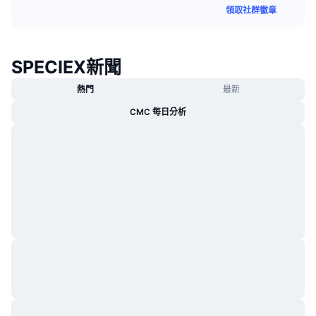
領取社群徽章
熱門
加密貨幣 ETF
學習
CMC 模型上下文協議
新推出
比特幣 ETF
x402
新聞
SPECIEX新聞
加密
以太幣 ETF
熱門
最新
替補
CMC 每日分析
政治
技術分析
研究報告
運動
RSI
影片
金融
MACD
詞彙庫
技術
衍生品
活動
NFT
總覽
空投
NFT 整體統計數字
清算
鑽石獎勵