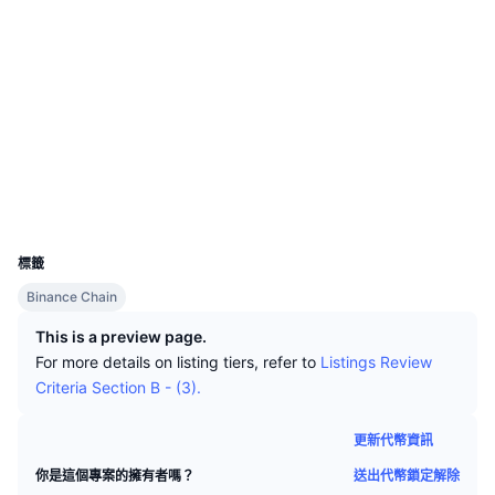
頂級交易者
文章
交易所流入/流出
DEX API
匯率換算
排行榜
現貨
社群
情緒
企業
電子報
指標
熱門
衍生品
合約地址
0xF1B6...6807a8
3.6
評級 (CertiK)
定價
CMC Launch
即將推出
恐懼與貪婪指數
bscscan.com
區塊鏈瀏覽器
資源
CMC Labs
近期新增
山寨幣季節指數
錢包
UCID
CMC Max
23524
贏家與輸家
市場循環指標
文檔
標籤
頭條新聞
最多造訪
比特幣市佔率
Binance Chain
常見問題解答
Telegram 機器人
This is a preview page.
社群情緒
CoinMarketCap 20 指數
For more details on listing tiers, refer to
Listings Review
AI 整合
廣告
Criteria Section B - (3).
區塊鏈排行榜
CoinMarketCap 100 指數
CMC代理中心
更新代幣資訊
預測市場
ETF資金流向
網頁套件
送出代幣鎖定解除
你是這個專案的擁有者嗎？
技能市場