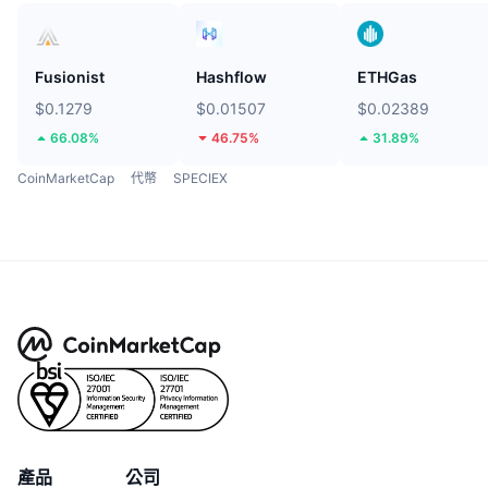
Fusionist
Hashflow
ETHGas
$0.1279
$0.01507
$0.02389
66.08%
46.75%
31.89%
CoinMarketCap
代幣
SPECIEX
產品
公司