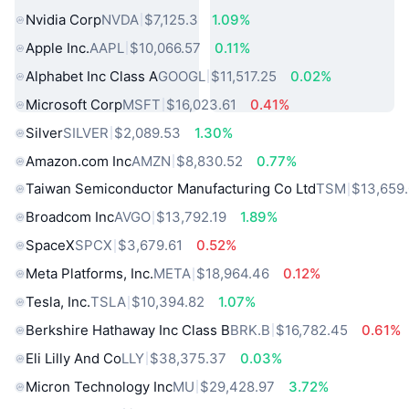
Nvidia Corp
NVDA
$7,125.3
1.09%
Apple Inc.
AAPL
$10,066.57
0.11%
Alphabet Inc Class A
GOOGL
$11,517.25
0.02%
Microsoft Corp
MSFT
$16,023.61
0.41%
Silver
SILVER
$2,089.53
1.30%
Amazon.com Inc
AMZN
$8,830.52
0.77%
Taiwan Semiconductor Manufacturing Co Ltd
TSM
$13,659
Broadcom Inc
AVGO
$13,792.19
1.89%
SpaceX
SPCX
$3,679.61
0.52%
Meta Platforms, Inc.
META
$18,964.46
0.12%
Tesla, Inc.
TSLA
$10,394.82
1.07%
Berkshire Hathaway Inc Class B
BRK.B
$16,782.45
0.61%
Eli Lilly And Co
LLY
$38,375.37
0.03%
Micron Technology Inc
MU
$29,428.97
3.72%