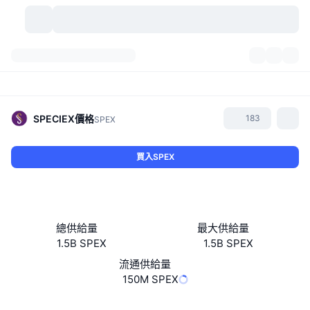
加密貨幣
儀表板
加密貨幣
DexScan
市場
排行
SPECIEX
價格
183
SPEX
信號
交易所
類別
New
市場綜覽
買入SPEX
熱門
社群
歷史記錄
現貨市場
集中式交易所
新
動態
API
代幣解鎖
加密貨幣數量
現貨
總供給量
最大供給量
1.5B SPEX
1.5B SPEX
漲幅榜
話題
收益
產品
比特幣金庫
衍生品
API
流通供給量
迷因探索工具
150M SPEX
直播
實體世界資產
BNB金庫
產品
加密貨幣 API
去中心化交易所
網站
Website
Whitepaper