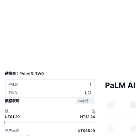
Boost
網站
Website
Whitepaper
社群
合約地址
0xf1df...a67891
3.5
評級 (CertiK)
區塊鏈瀏覽器
etherscan.io
錢包
UCID
28567
轉換器：PALM 到 TWD
PaLM A
PALM
TWD
價格表現
24小時
低
高
NT$1.20
NT$1.24
歷史高點
NT$65.19