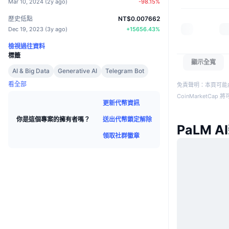
Mar 10, 2024
(
2y ago
)
-98.15
%
歷史低點
NT$0.007662
Dec 19, 2023
(
3y ago
)
+
15656.43
%
檢視過往資料
標籤
顯示全寬
AI & Big Data
Generative AI
Telegram Bot
看全部
免責聲明：本頁可能
CoinMarketCa
更新代幣資訊
送出代幣鎖定解除
你是這個專案的擁有者嗎？
PaLM A
領取社群徽章