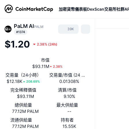
加密貨幣
儀表板
DexScan
交易所
社群
AP
PaLM AI
PALM
39K
#1374
$1.20
2.38%
(
24h
)
市值
$93.11M
2.38%
交易量（24小時）
交易量/市值 (24 小時)
$12.18K
0.01308%
208.69%
完全稀釋價值
清算/市值
$93.11M
9.10%
總供給量
最大供給量
77.12M PALM
--
流通供給量
持有者
77.12M PALM
15.55K