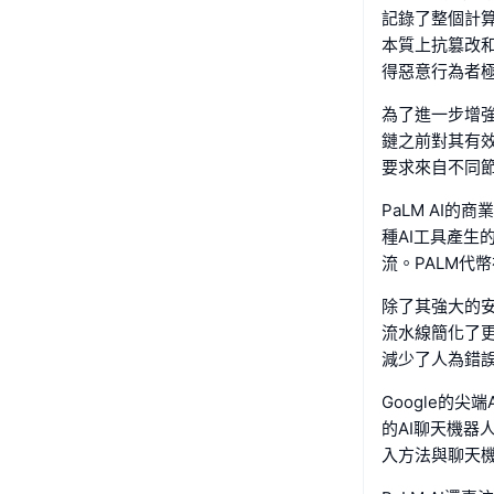
記錄了整個計
本質上抗篡改
得惡意行為者
為了進一步增強
鏈之前對其有效
要求來自不同
PaLM AI
種AI工具產
流。PALM代
除了其強大的安
流水線簡化了
減少了人為錯
Google的
的AI聊天機
入方法與聊天