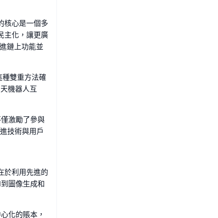
I的核心是一個多
慧民主化，讓更廣
促進鏈上功能並
這種雙重方法確
聊天機器人互
不僅激勵了參與
先進技術與用戶
心在於利用先進的
I到圖像生成和
中心化的賬本，