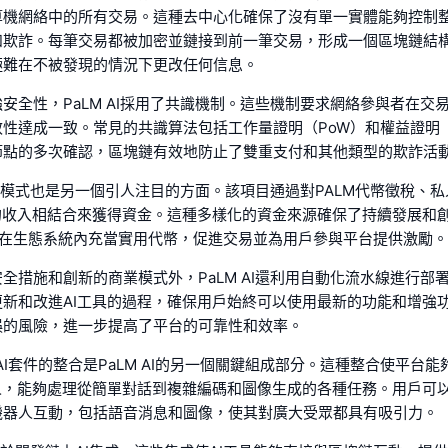
算機網絡中的所有交易。這種去中心化確保了沒有單一實體能夠控制
和欺詐。每筆交易都被加密並鏈接到前一筆交易，形成一個區塊鏈結
極難在不被發現的情況下更改任何信息。
安全性，PaLM AI採用了共識機制。這些機制要求網絡參與者在交
性達成一致。常見的共識算法包括工作量證明（PoW）和權益證明（
節點的多次確認，區塊鏈有效地防止了雙重支付和其他類型的欺詐活
的商業模式也是另一個引人注目的方面。該項目通過對PALM代幣徵稅、
生的收入相結合來獲得資金。這種多樣化的資金來源確保了持續發展和
幣在生態系統內充當實用代幣，促進交易並為用戶參與平台提供激勵。
全措施和創新的商業模式外，PaLM AI還利用自動化流水線進行部
更新和改進AI工具的過程，確保用戶始終可以使用最新的功能和增強
誤的風險，進一步提高了平台的可靠性和效率。
尖端AI套件的整合是PaLM AI的另一個關鍵組成部分。這種整合使平台
器人，能夠處理從簡單對話到複雜編碼和圖像生成的各種任務。用戶可
機器人互動，包括語音消息和圖像，使其對廣大受眾都具有吸引力。