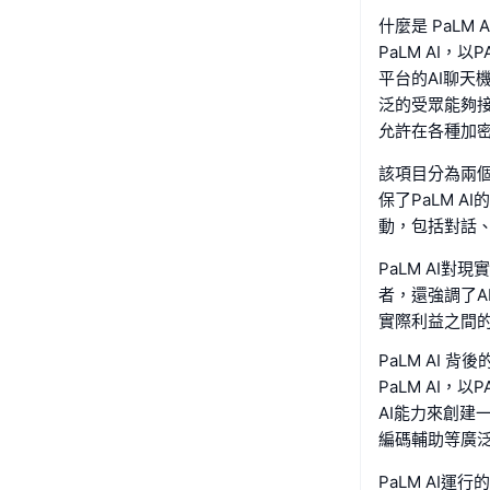
什麼是 PaLM A
PaLM AI，
平台的AI聊天
泛的受眾能夠接
允許在各種加
該項目分為兩
保了PaLM 
動，包括對話
PaLM AI
者，還強調了A
實際利益之間
PaLM AI 
PaLM AI，
AI能力來創建
編碼輔助等廣
PaLM AI