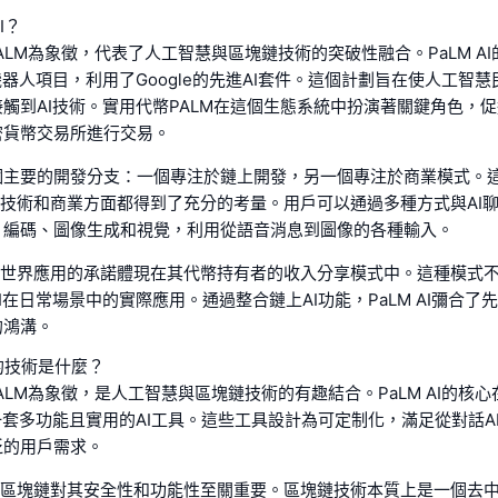
I？
以PALM為象徵，代表了人工智慧與區塊鏈技術的突破性融合。PaLM A
機器人項目，利用了Google的先進AI套件。這個計劃旨在使人工智
觸到AI技術。實用代幣PALM在這個生態系統中扮演著關鍵角色，
密貨幣交易所進行交易。
個主要的開發分支：一個專注於鏈上開發，另一個專注於商業模式。
AI的技術和商業方面都得到了充分的考量。用戶可以通過多種方式與AI
、編碼、圖像生成和視覺，利用從語音消息到圖像的各種輸入。
對現實世界應用的承諾體現在其代幣持有者的收入分享模式中。這種模式
I在日常場景中的實際應用。通過整合鏈上AI功能，PaLM AI彌合了
的鴻溝。
背後的技術是什麼？
以PALM為象徵，是人工智慧與區塊鏈技術的有趣結合。PaLM AI的核
一套多功能且實用的AI工具。這些工具設計為可定制化，滿足從對話A
泛的用戶需求。
運行的區塊鏈對其安全性和功能性至關重要。區塊鏈技術本質上是一個去