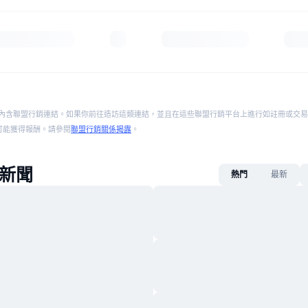
內含聯盟行銷連結。如果你前往造訪這類連結，並且在這些聯盟行銷平台上進行如註冊或交易
p 將可能獲得報酬。請參閱
聯盟行銷關係揭露
。
I新聞
熱門
最新