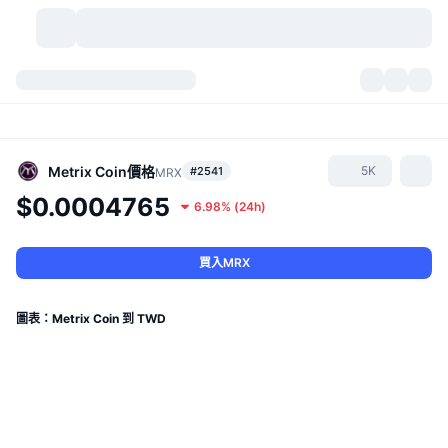
加密貨幣
儀表板
加密貨幣
DexScan
市場
排行
Metrix Coin
價格
5K
#2541
MRX
$0.0004765
6.98%
(
24h
)
信號
交易所
類別
New
市場綜覽
熱門
社群
歷史記錄
現貨市場
集中式交易所
買入MRX
新
動態
API
代幣解鎖
加密貨幣數量
現貨
圖表：Metrix Coin 到 TWD
漲幅榜
話題
收益
產品
比特幣金庫
衍生品
API
迷因探索工具
直播
實體世界資產
BNB金庫
產品
加密貨幣 API
去中心化交易所