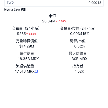
TWD
熱門
加密貨幣 ETF
學習
CMC 模型上下文協議
Metrix Coin 統計
新推出
市值
比特幣 ETF
x402
新聞
$8.34M
6.97%
加密
以太幣 ETF
交易量（24小時）
交易量/市值 (24 小時)
替補
$285
0.003415%
81.6%
政治
完全稀釋價值
清算/市值
技術分析
研究報告
$14.29M
0.32%
運動
總供給量
最大供給量
RSI
影片
18.35B MRX
30B MRX
金融
MACD
流通供給量
持有者
詞彙庫
17.51B MRX
1.02K
技術
Website
Whitepaper
衍生品
活動
網站
NFT
總覽
空投
社群
NFT 整體統計數字
清算
鑽石獎勵
0xd38b...da8b97