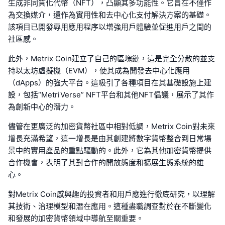
生成非同質化代幣（NFT），凸顯其多功能性。它旨在不僅作
為交換媒介，還作為實用性和去中心化支付解決方案的基礎。
該項目已開發專用應用程序以增強用戶體驗並促進用戶之間的
社區感。
此外，Metrix Coin建立了自己的區塊鏈，這是完全分散的並支
持以太坊虛擬機（EVM），使其成為開發去中心化應用
（dApps）的強大平台。這吸引了各種項目在其基礎設施上建
設，包括“MetriVerse” NFT平台和其他NFT倡議，展示了其作
為創新中心的潛力。
儘管在更廣泛的加密貨幣社區中相對低調，Metrix Coin對未來
增長充滿希望，這一增長是由其創建將數字貨幣整合到日常場
景中的實用產品的重點驅動的。此外，它為其他加密貨幣提供
合作機會，表明了其對合作的開放態度和擴展生態系統的雄
心。
對Metrix Coin感興趣的投資者和用戶應進行徹底研究，以理解
其技術、治理模型和潛在應用。這種盡職調查對於在不斷變化
和發展的加密貨幣領域中導航至關重要。