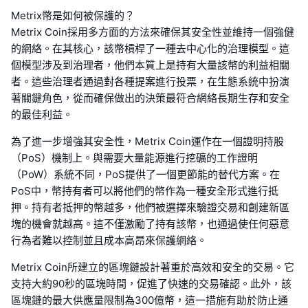
Metrix幣是如何被保護的？
Metrix Coin採用多方面的方法來確保其安全性並維持一個強健
的網絡。在其核心，該幣槓桿了一種去中心化的治理模型。這
個模型涉及到治理者，他們本質上是持有大量該幣的利益相關
者。這些治理者通過對各種提案進行投票，在生態系統中扮演
著關鍵角色，從而確保做出的決策最符合網絡長期生存和安全
的最佳利益。
為了進一步增強其安全性，Metrix Coin運作在一個證明持股
（PoS）機制上。與需要大量能源進行挖礦的工作證明
（PoW）系統不同，PoS提供了一個更節能的替代方案。在
PoS中，幣持有者可以將他們的幣作為一種安全形式進行抵
押。持有者抵押的幣越多，他們被選擇來驗證交易和創建新區
塊的機會就越高。這不僅激勵了持有該幣，也通過使任何惡意
行為者難以控制並且成本高昂來保護網絡。
Metrix Coin所建立的區塊鏈設計著重於高效和安全的交易。它
支持大約90秒的區塊時間，促進了快速的交易確認。此外，該
區塊鏈的最大供應量限制為300億幣，這一措施有助於防止通