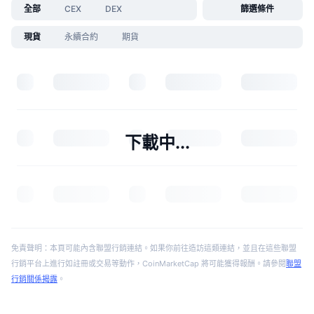
全部
CEX
DEX
篩選條件
現貨
永續合約
期貨
下載中...
免責聲明：本頁可能內含聯盟行銷連結。如果你前往造訪這類連結，並且在這些聯盟
行銷平台上進行如註冊或交易等動作，CoinMarketCap 將可能獲得報酬。請參閱
聯盟
行銷關係揭露
。