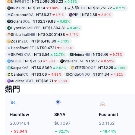
比特幣
BTC
NT$2,096,086.23
0.55%
XRP
XRP
NT$33.14
以太幣
ETH
NT$61,751.72
1.66%
0.27%
Cardano
ADA
NT$6.37
Pi
PI
NT$2.85
1.71%
3.50%
Solana
SOL
NT$2,379.88
0.62%
Hyperliquid
HYPE
NT$1,804.81
0.46%
Shiba Inu
SHIB
NT$0.0001488
2.17%
Zcash
ZEC
NT$16,418.89
3.10%
Hashflow
HFT
NT$0.4721
53.56%
SKYAI
SKYAI
NT$3.54
Heima
HEI
NT$6.46
32.71%
9.78%
Sui
SUI
NT$21.50
Stellar
XLM
NT$5.17
1.33%
0.52%
Kaspa
KAS
NT$0.8369
狗狗幣
DOGE
NT$2.25
2.52%
1.14%
Canton
CC
NT$3.06
Ondo
ONDO
NT$11.34
4.99%
4.82%
Audiera
BEAT
NT$66.71
3.56%
熱門
Hashflow
SKYAI
Fusionist
$0.01464
$0.1097
$0.1162
53.64%
32.7%
18.44%