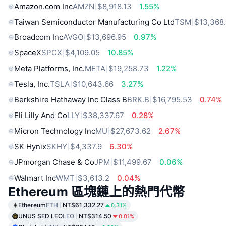
Amazon.com Inc
AMZN
$8,918.13
1.55%
Taiwan Semiconductor Manufacturing Co Ltd
TSM
$13,368
Broadcom Inc
AVGO
$13,696.95
0.97%
SpaceX
SPCX
$4,109.05
10.85%
Meta Platforms, Inc.
META
$19,258.73
1.22%
Tesla, Inc.
TSLA
$10,643.66
3.27%
Berkshire Hathaway Inc Class B
BRK.B
$16,795.53
0.74%
Eli Lilly And Co
LLY
$38,337.67
0.28%
Micron Technology Inc
MU
$27,673.62
2.67%
SK Hynix
SKHY
$4,337.9
6.30%
JPmorgan Chase & Co
JPM
$11,499.67
0.06%
Walmart Inc
WMT
$3,613.2
0.04%
Ethereum 區塊鏈上的熱門代幣
Ethereum
ETH
NT$61,332.27
0.31%
UNUS SED LEO
LEO
NT$314.50
0.01%