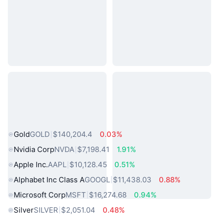
熱門現實世界資產
Gold
GOLD
$140,204.4
0.03%
Nvidia Corp
NVDA
$7,198.41
1.91%
Apple Inc.
AAPL
$10,128.45
0.51%
Alphabet Inc Class A
GOOGL
$11,438.03
0.88%
Microsoft Corp
MSFT
$16,274.68
0.94%
Silver
SILVER
$2,051.04
0.48%