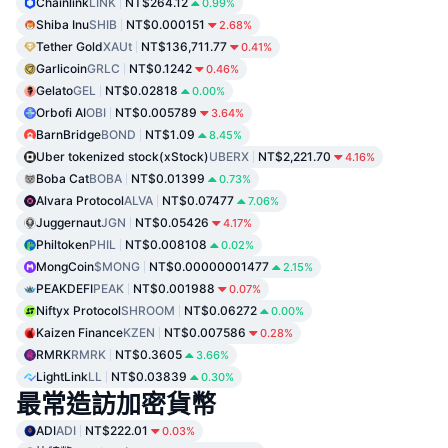
Chainlink
LINK
NT$264.12
0.99%
Shiba Inu
SHIB
NT$0.000151
2.68%
Tether Gold
XAUt
NT$136,711.77
0.41%
Garlicoin
GRLC
NT$0.1242
0.46%
Gelato
GEL
NT$0.02818
0.00%
Orbofi AI
OBI
NT$0.005789
3.64%
BarnBridge
BOND
NT$1.09
8.45%
Uber tokenized stock(xStock)
UBERX
NT$2,221.70
4.16%
Boba Cat
BOBA
NT$0.01399
0.73%
Alvara Protocol
ALVA
NT$0.07477
7.06%
Juggernaut
JGN
NT$0.05426
4.17%
Philtoken
PHIL
NT$0.008108
0.02%
MongCoin
$MONG
NT$0.00000001477
2.15%
PEAKDEFI
PEAK
NT$0.001988
0.07%
Niftyx Protocol
SHROOM
NT$0.06272
0.00%
Kaizen Finance
KZEN
NT$0.007586
0.28%
RMRK
RMRK
NT$0.3605
3.66%
LightLink
LL
NT$0.03839
0.30%
最常造訪加密貨幣
ADI
ADI
NT$222.01
0.03%