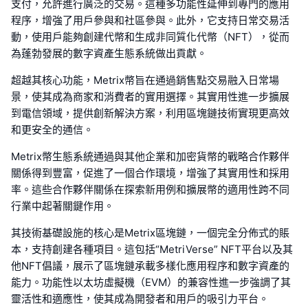
支付，允許進行廣泛的交易。這種多功能性延伸到專門的應用
程序，增強了用戶參與和社區參與。此外，它支持日常交易活
動，使用戶能夠創建代幣和生成非同質化代幣（NFT），從而
為蓬勃發展的數字資產生態系統做出貢獻。
超越其核心功能，Metrix幣旨在通過銷售點交易融入日常場
景，使其成為商家和消費者的實用選擇。其實用性進一步擴展
到電信領域，提供創新解決方案，利用區塊鏈技術實現更高效
和更安全的通信。
Metrix幣生態系統通過與其他企業和加密貨幣的戰略合作夥伴
關係得到豐富，促進了一個合作環境，增強了其實用性和採用
率。這些合作夥伴關係在探索新用例和擴展幣的適用性跨不同
行業中起著關鍵作用。
其技術基礎設施的核心是Metrix區塊鏈，一個完全分佈式的賬
本，支持創建各種項目。這包括“MetriVerse” NFT平台以及其
他NFT倡議，展示了區塊鏈承載多樣化應用程序和數字資產的
能力。功能性以太坊虛擬機（EVM）的兼容性進一步強調了其
靈活性和適應性，使其成為開發者和用戶的吸引力平台。