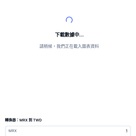
頂級交易者
文章
交易所流入/流出
DEX API
匯率換算
排行榜
現貨
情緒
企業
電子報
指標
熱門
衍生品
定價
CMC Launch
下載數據中...
即將推出
恐懼與貪婪指數
請稍候，我們正在載入圖表資料
資源
CMC Labs
近期新增
山寨幣季節指數
CMC Max
贏家與輸家
市場循環指標
文檔
頭條新聞
最多造訪
比特幣市佔率
常見問題解答
Telegram 機器人
社群情緒
CoinMarketCap 20 指數
AI 整合
廣告
區塊鏈排行榜
CoinMarketCap 100 指數
CMC代理中心
轉換器：MRX 到 TWD
預測市場
ETF資金流向
網頁套件
MRX
技能市場