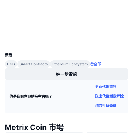
合約地址
即將推出的銷售活動
資金費率
學習賺幣
3.2
評級 (CertiK)
etherscan.io
區塊鏈瀏覽器
行事曆
錢包
ICO 行事曆
UCID
1814
標籤
活動行事曆
DeFi
Smart Contracts
Ethereum Ecosystem
看全部
進一步資訊
更新代幣資訊
送出代幣鎖定解除
你是這個專案的擁有者嗎？
領取社群徽章
Metrix Coin 市場