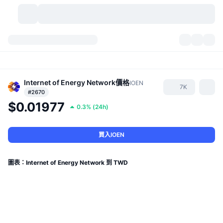
加密貨幣
儀表板
加密貨幣
DexScan
市場
排行
Internet of Energy Network
價格
IOEN
7K
#2670
$0.01977
信號
交易所
類別
New
市場綜覽
0.3%
(
24h
)
熱門
社群
歷史記錄
現貨市場
集中式交易所
買入IOEN
新
動態
API
代幣解鎖
加密貨幣數量
現貨
圖表：Internet of Energy Network 到 TWD
漲幅榜
話題
收益
產品
比特幣金庫
衍生品
API
迷因探索工具
直播
實體世界資產
BNB金庫
產品
加密貨幣 API
去中心化交易所