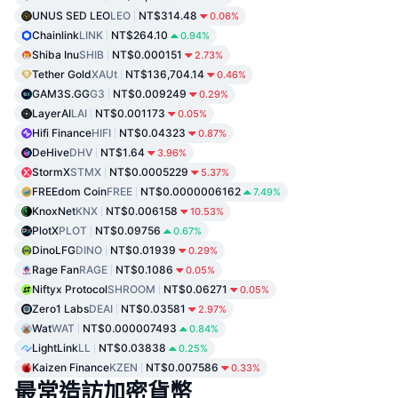
UNUS SED LEO
LEO
NT$314.48
0.06%
Chainlink
LINK
NT$264.10
0.94%
Shiba Inu
SHIB
NT$0.000151
2.73%
Tether Gold
XAUt
NT$136,704.14
0.46%
GAM3S.GG
G3
NT$0.009249
0.29%
LayerAI
LAI
NT$0.001173
0.05%
Hifi Finance
HIFI
NT$0.04323
0.87%
DeHive
DHV
NT$1.64
3.96%
StormX
STMX
NT$0.0005229
5.37%
FREEdom Coin
FREE
NT$0.0000006162
7.49%
KnoxNet
KNX
NT$0.006158
10.53%
PlotX
PLOT
NT$0.09756
0.67%
DinoLFG
DINO
NT$0.01939
0.29%
Rage Fan
RAGE
NT$0.1086
0.05%
Niftyx Protocol
SHROOM
NT$0.06271
0.05%
Zero1 Labs
DEAI
NT$0.03581
2.97%
Wat
WAT
NT$0.000007493
0.84%
LightLink
LL
NT$0.03838
0.25%
Kaizen Finance
KZEN
NT$0.007586
0.33%
最常造訪加密貨幣