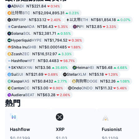
ADI
ADI
NT$221.84
0.14%
比特幣
BTC
NT$2,094,895.31
0.23%
XRP
XRP
NT$33.12
以太幣
ETH
NT$61,854.18
2.40%
0.07%
Cardano
ADA
NT$6.43
Pi
PI
NT$2.85
5.35%
3.33%
Solana
SOL
NT$2,381.71
0.55%
Hyperliquid
HYPE
NT$1,794.52
0.36%
Shiba Inu
SHIB
NT$0.0001485
1.88%
Zcash
ZEC
NT$16,512.97
3.33%
Hashflow
HFT
NT$0.4483
56.71%
SKYAI
SKYAI
NT$3.56
Heima
HEI
NT$6.48
35.69%
4.68%
Sui
SUI
NT$21.69
Stellar
XLM
NT$5.18
0.69%
1.29%
Kaspa
KAS
NT$0.8432
狗狗幣
DOGE
NT$2.26
2.77%
1.08%
Canton
CC
NT$3.00
Ondo
ONDO
NT$11.32
6.90%
5.46%
Audiera
BEAT
NT$63.28
2.06%
熱門
Hashflow
XRP
Fusionist
$0.01399
$1.03
$0.1109