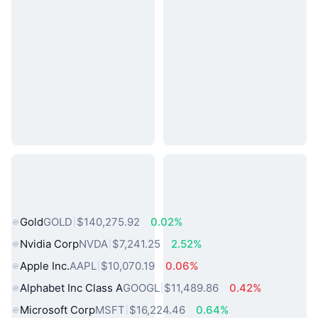
熱門現實世界資產
Gold
GOLD
$140,275.92
0.02%
Nvidia Corp
NVDA
$7,241.25
2.52%
Apple Inc.
AAPL
$10,070.19
0.06%
Alphabet Inc Class A
GOOGL
$11,489.86
0.42%
Microsoft Corp
MSFT
$16,224.46
0.64%