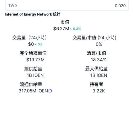
熱門
加密貨幣 ETF
TWD
學習
CMC 模型上下文協議
Internet of Energy Network 統計
新推出
比特幣 ETF
市值
x402
新聞
$6.27M
0.3%
加密
以太幣 ETF
交易量（24小時）
交易量/市值 (24 小時)
替補
$0
0%
0%
政治
技術分析
完全稀釋價值
清算/市值
研究報告
$19.77M
18.34%
運動
RSI
影片
總供給量
最大供給量
1B IOEN
1B IOEN
金融
MACD
詞彙庫
流通供給量
持有者
317.05M IOEN
3.22K
技術
衍生品
活動
網站
Website
Whitepaper
社群
NFT
總覽
空投
0x1e4E...10893A
合約地址
NFT 整體統計數字
清算
鑽石獎勵
3.3
評級 (CertiK)