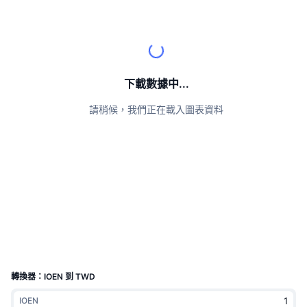
頂級交易者
文章
交易所流入/流出
DEX API
匯率換算
排行榜
現貨
情緒
企業
電子報
指標
熱門
衍生品
定價
CMC Launch
即將推出
恐懼與貪婪指數
下載數據中...
資源
CMC Labs
請稍候，我們正在載入圖表資料
近期新增
山寨幣季節指數
CMC Max
贏家與輸家
市場循環指標
文檔
頭條新聞
最多造訪
比特幣市佔率
常見問題解答
Telegram 機器人
社群情緒
CoinMarketCap 20 指數
AI 整合
廣告
區塊鏈排行榜
CoinMarketCap 100 指數
CMC代理中心
轉換器：IOEN 到 TWD
預測市場
ETF資金流向
網頁套件
技能市場
IOEN