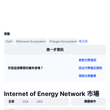
即將推出的銷售活動
etherscan.io
資金費率
學習賺幣
區塊鏈瀏覽器
錢包
行事曆
UCID
12799
標籤
ICO 行事曆
DeFi
Ethereum Ecosystem
Polygon Ecosystem
看全部
活動行事曆
進一步資訊
更新代幣資訊
送出代幣鎖定解除
你是這個專案的擁有者嗎？
領取社群徽章
Internet of Energy Network 市場
全部
CEX
DEX
篩選條件