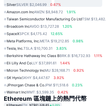
Silver
SILVER
$2,046.99
0.67%
Amazon.com Inc
AMZN
$8,948.72
1.91%
Taiwan Semiconductor Manufacturing Co Ltd
TSM
$13,482
Broadcom Inc
AVGO
$13,727.28
1.20%
SpaceX
SPCX
$4,175.42
12.65%
Meta Platforms, Inc.
META
$19,212.85
0.98%
Tesla, Inc.
TSLA
$10,700.31
3.83%
Berkshire Hathaway Inc Class B
BRK.B
$16,732.93
1.11%
Eli Lilly And Co
LLY
$37,891.61
1.44%
Micron Technology Inc
MU
$28,168.71
0.92%
SK Hynix
SKHY
$4,447.67
3.92%
JPmorgan Chase & Co
JPM
$11,518.6
0.23%
Walmart Inc
WMT
$3,599.35
0.42%
Ethereum 區塊鏈上的熱門代幣
Ethereum
ETH
NT$61,328.85
0.26%