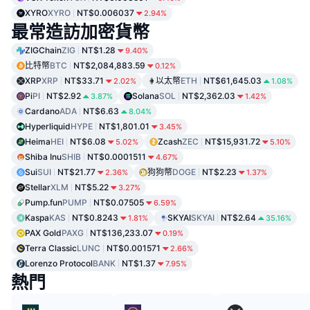
XYRO
XYRO
NT$0.006037
2.94%
最常造訪加密貨幣
ZIGChain
ZIG
NT$1.28
9.40%
比特幣
BTC
NT$2,084,883.59
0.12%
XRP
XRP
NT$33.71
以太幣
ETH
NT$61,645.03
2.02%
1.08%
Pi
PI
NT$2.92
Solana
SOL
NT$2,362.03
3.87%
1.42%
Cardano
ADA
NT$6.63
8.04%
Hyperliquid
HYPE
NT$1,801.01
3.45%
Heima
HEI
NT$6.08
Zcash
ZEC
NT$15,931.72
5.02%
5.10%
Shiba Inu
SHIB
NT$0.0001511
4.67%
Sui
SUI
NT$21.77
狗狗幣
DOGE
NT$2.23
2.36%
1.37%
Stellar
XLM
NT$5.22
3.27%
Pump.fun
PUMP
NT$0.07505
6.59%
Kaspa
KAS
NT$0.8243
SKYAI
SKYAI
NT$2.64
1.81%
35.16%
PAX Gold
PAXG
NT$136,233.07
0.19%
Terra Classic
LUNC
NT$0.001571
2.66%
Lorenzo Protocol
BANK
NT$1.37
7.95%
熱門