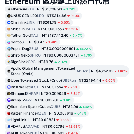
Ethereum 區塊鏈上的熱門代幣
Ethereum
ETH
NT$61,208.93
1.28%
UNUS SED LEO
LEO
NT$314.86
0.19%
Chainlink
LINK
NT$261.79
0.65%
Shiba Inu
SHIB
NT$0.0001553
3.26%
Tether Gold
XAUt
NT$137,412.40
3.47%
Sentio
ST
NT$0.47
1.48%
Pepes Dog
ZEUS
NT$0.0000000601
14.23%
Shiro Neko
SHIRO
NT$0.00000003731
1.79%
RigoBlock
GRG
NT$9.76
2.32%
Apollo Global Management Tokenized
APOon
NT$4,252.02
1.86%
Stock (Ondo)
Uber Tokenized Stock (Ondo)
UBERon
NT$2,194.44
6.05%
Best Wallet
BEST
NT$0.01584
2.25%
Shrapnel
SHRAP
NT$0.009049
2.54%
Arena-Z
A2Z
NT$0.002701
3.16%
Somnium Space Cubes
CUBE
NT$2.09
1.48%
Kaizen Finance
KZEN
NT$0.007616
0.17%
LightLink
LL
NT$0.03831
0.55%
ADAPad
ADAPAD
NT$0.02796
12.95%
VGX Token
VGX
NT$0.003501
0.46%