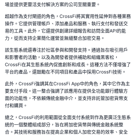
場並提供更靈活支付解決方案的公司至關重要。
超越作為支付閘道的角色，CrossFi將其實用性延伸到各種業務
操作。它提供管理帳戶、添加產品和服務、執行支付和發送交
易的工具。此外，它還提供創建詳細報告和訪問全面API的能
力，從而支持企業簡化運營並無縫整合加密交易。
該生態系統還專注於社區參與和開發支持。通過旨在吸引用戶
和影響者的活動，以及為開發者提供補助和組織黑客松，
CrossFi在其生態系統內促進創新和成長。這種方法不僅增強了
平台的產品，還鼓勵在不同項目和產品中採用CrossFi技術。
此外，CrossFi強調其在CrossFi App中的角色，其中它作為主
要支付手段。這一整合強調了該應用在提供全功能銀行體驗方
面的功能性，不依賴傳統金融中介，並支持非託管加密貨幣支
付和購買。
總之，CrossFi的利用範圍從全面支付系統到作為更廣泛生態系
統的一個整體組成部分，旨在將加密貨幣與傳統金融系統整
合。其技術和服務旨在提高企業和個人加密交易的效率、安全