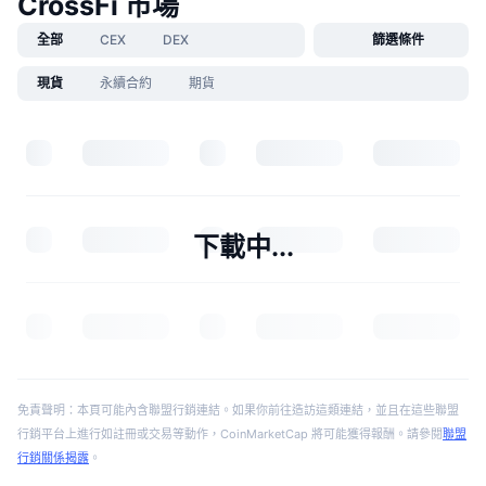
CrossFi 市場
全部
CEX
DEX
篩選條件
現貨
永續合約
期貨
下載中...
免責聲明：本頁可能內含聯盟行銷連結。如果你前往造訪這類連結，並且在這些聯盟
行銷平台上進行如註冊或交易等動作，CoinMarketCap 將可能獲得報酬。請參閱
聯盟
行銷關係揭露
。