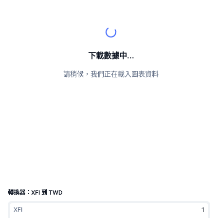
頂級交易者
文章
交易所流入/流出
DEX API
匯率換算
排行榜
現貨
情緒
企業
電子報
指標
熱門
衍生品
定價
CMC Launch
下載數據中...
即將推出
恐懼與貪婪指數
請稍候，我們正在載入圖表資料
資源
CMC Labs
近期新增
山寨幣季節指數
CMC Max
贏家與輸家
市場循環指標
文檔
頭條新聞
最多造訪
比特幣市佔率
常見問題解答
Telegram 機器人
社群情緒
CoinMarketCap 20 指數
AI 整合
廣告
區塊鏈排行榜
CoinMarketCap 100 指數
CMC代理中心
轉換器：XFI 到 TWD
預測市場
ETF資金流向
網頁套件
XFI
技能市場