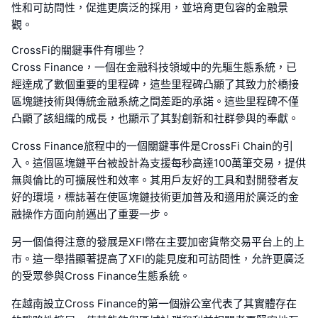
性和可訪問性，促進更廣泛的採用，並培育更包容的金融景
觀。
CrossFi的關鍵事件有哪些？
Cross Finance，一個在金融科技領域中的先驅生態系統，已
經達成了數個重要的里程碑，這些里程碑凸顯了其致力於橋接
區塊鏈技術與傳統金融系統之間差距的承諾。這些里程碑不僅
凸顯了該組織的成長，也顯示了其對創新和社群參與的奉獻。
Cross Finance旅程中的一個關鍵事件是CrossFi Chain的引
入。這個區塊鏈平台被設計為支援每秒高達100萬筆交易，提供
無與倫比的可擴展性和效率。其用戶友好的工具和對開發者友
好的環境，標誌著在使區塊鏈技術更加普及和適用於廣泛的金
融操作方面向前邁出了重要一步。
另一個值得注意的發展是XFI幣在主要加密貨幣交易平台上的上
市。這一舉措顯著提高了XFI的能見度和可訪問性，允許更廣泛
的受眾參與Cross Finance生態系統。
在越南設立Cross Finance的第一個辦公室代表了其實體存在