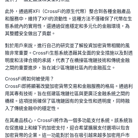
此外，通過將XFI（CrossFi的原生代幣）整合到各種金融產品
和服務中，維持了XFI的流動性。這種方法不僅確保了代幣在生
態系統內的實用性，還通過促進穩定和多元化的金融環境，為
其整體安全做出了貢獻。
對於用戶來說，進行自己的研究並了解投資加密貨幣相關的風
險非常重要。CrossFi生態系統憑藉其全面的安全措施以及對透
明度和法律合規的承諾，代表了在橋接區塊鏈技術和傳統金融
之間的重要進步，旨在減少區塊鏈社區內的金融孤立。
CrossFi將如何被使用？
CrossFi即將顯著改變加密貨幣交易和金融服務的格局。通過利
用其專有技術，旨在搭建區塊鏈社區與更廣泛金融系統之間的
橋樑。這項技術確保了區塊鏈固有的安全性和透明度，同時融
入了傳統金融中的穩定性。
在其產品核心，CrossFi將作為一個多功能支付系統。該系統旨
在促進線上和線下的加密支付，迎合希望擴展支付選項以包含
加密貨幣的企業。這一功能對於旨在吸引越來越多加密用戶市