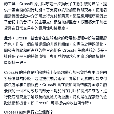
的工具。CrossFi 應用程序進一步擴展了生態系統的產品，提
供一套全面的銀行功能。它支持非託管加密貨幣交易，使用者
無需傳統金融中介即可進行支付和購買。這個應用程序還促進
了借記卡的發行，與主要支付網絡無縫整合，從而擴大了加密
貨幣在日常交易中的實用性和接受度。
此外，CrossFi 基金會在生態系統的發展和擴張中扮演著關鍵
角色。作為一個自我調節的非營利組織，它專注於通過活動、
開發者獎勵和新產品的整合來促進 CrossFi 生態系統的成長。
這確保了平台的持續演進，與用戶的需求和更廣泛的區塊鏈社
區保持一致。
CrossFi 的使命是拆除傳統上使區塊鏈和加密貨幣與主流金融
系統隔離的障礙。通過提供融合兩個世界最佳元素的尖端支付
解決方案和金融服務，CrossFi 旨在使加密貨幣成為全球金融
景觀的一個不可或缺的部分。對於潛在用戶和投資者來說，進
行徹底研究並了解涉及的風險尤為重要，特別是在探索新的金
融技術和機會，如 CrossFi 可能提供的收益耕作時。
CrossFi 如何進行安全保護？