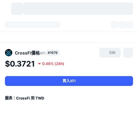
加密貨幣
儀表板
加密貨幣
DexScan
市場
排行
CrossFi
價格
59K
#1976
XFI
$0.3721
0.46%
(
24h
)
信號
交易所
類別
New
市場綜覽
熱門
社群
歷史記錄
現貨市場
集中式交易所
買入XFI
新
動態
API
代幣解鎖
加密貨幣數量
現貨
圖表：CrossFi 到 TWD
漲幅榜
話題
收益
產品
比特幣金庫
衍生品
API
迷因探索工具
直播
實體世界資產
BNB金庫
產品
加密貨幣 API
去中心化交易所