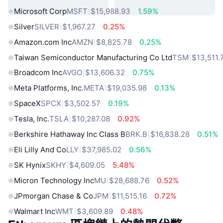
Microsoft Corp
MSFT
$15,988.93
1.59%
Silver
SILVER
$1,967.27
0.25%
Amazon.com Inc
AMZN
$8,825.78
0.25%
Taiwan Semiconductor Manufacturing Co Ltd
TSM
$13,511.
Broadcom Inc
AVGO
$13,606.32
0.75%
Meta Platforms, Inc.
META
$19,035.98
0.13%
SpaceX
SPCX
$3,502.57
0.19%
Tesla, Inc.
TSLA
$10,287.08
0.92%
Berkshire Hathaway Inc Class B
BRK.B
$16,838.28
0.51%
Eli Lilly And Co
LLY
$37,985.02
0.56%
SK Hynix
SKHY
$4,609.05
5.48%
Micron Technology Inc
MU
$28,688.76
0.52%
JPmorgan Chase & Co
JPM
$11,515.16
0.72%
Walmart Inc
WMT
$3,609.89
0.48%