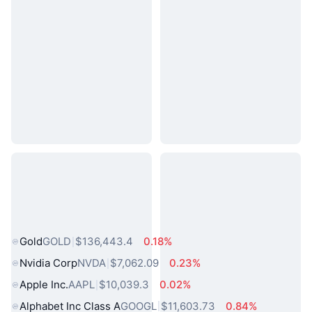
熱門現實世界資產
Gold
GOLD
$136,443.4
0.18%
Nvidia Corp
NVDA
$7,062.09
0.23%
Apple Inc.
AAPL
$10,039.3
0.02%
Alphabet Inc Class A
GOOGL
$11,603.73
0.84%