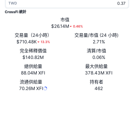
TWD
熱門
加密貨幣 ETF
學習
CMC 模型上下文協議
CrossFi 統計
新推出
市值
比特幣 ETF
x402
新聞
$26.14M
0.46%
加密
以太幣 ETF
交易量（24小時）
交易量/市值 (24 小時)
替補
$710.48K
2.71%
13.3%
政治
完全稀釋價值
清算/市值
技術分析
研究報告
$140.82M
0.06%
運動
總供給量
最大供給量
RSI
影片
88.04M XFI
378.43M XFI
金融
MACD
流通供給量
持有者
詞彙庫
70.26M XFI
462
技術
Website
Whitepaper
衍生品
活動
網站
NFT
總覽
空投
社群
NFT 整體統計數字
清算
鑽石獎勵
0xc8ce...486a54