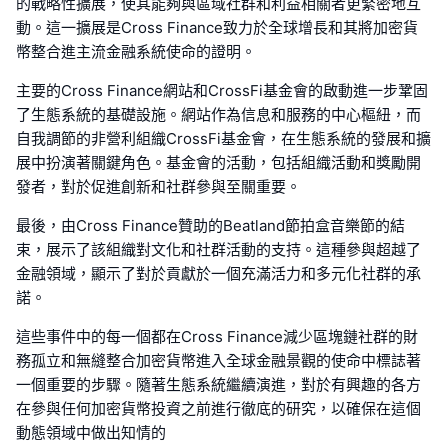
的戰略性擴展，使其能夠與區域社群和利益相關者更緊密地互
動。這一擴展是Cross Finance致力於全球增長和其將加密貨
幣整合進主流金融系統使命的證明。
主要的Cross Finance網站和CrossFi基金會的啟動進一步鞏固
了生態系統的基礎設施。網站作為信息和服務的中心樞紐，而
自我調節的非營利組織CrossFi基金會，在生態系統的發展和擴
展中扮演著關鍵角色。基金會的活動，包括組織活動和獎勵開
發者，對於促進創新和社群參與至關重要。
最後，由Cross Finance贊助的Beatland節拍盒音樂節的結
束，展示了該組織對文化和社群活動的支持。這種參與超越了
金融領域，顯示了對於貢獻於一個充滿活力和多元化社群的承
諾。
這些事件中的每一個都在Cross Finance減少區塊鏈社群的財
務孤立和無縫整合加密貨幣進入全球金融景觀的使命中標誌著
一個重要的步驟。隨著生態系統繼續演進，對於有興趣的各方
在參與任何加密貨幣投資之前進行徹底的研究，以確保在這個
動態領域中做出知情的