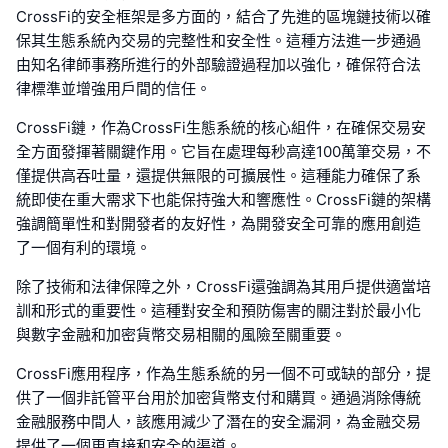
CrossFi的安全框架是多方面的，結合了先進的區塊鏈技術以確
保其生態系統內交易的完整性和安全性。這種方法進一步通過
由知名律師事務所進行的外部驗證過程加以強化，確保符合法
律標準並增強用戶間的信任。
CrossFi鏈，作為CrossFi生態系統的核心組件，在確保交易安
全方面發揮著關鍵作用。它旨在處理每秒高達100萬筆交易，不
僅提供高吞吐量，還提供無限的可擴展性。這種能力確保了系
統即使在重大需求下也能保持強大和響應性。CrossFi鏈的架構
強調簡單性和對開發者的友好性，為開發安全可靠的應用創造
了一個有利的環境。
除了技術和法律保障之外，CrossFi還強調為其用戶提供適當培
訓和形式的重要性。這種對安全和預防傷害的關注對於最小化
與數字金融和加密貨幣交易相關的風險至關重要。
CrossFi應用程序，作為生態系統的另一個不可或缺的部分，提
供了一個非託管平台用於加密貨幣支付和購買。通過消除傳統
金融服務中間人，該應用減少了潛在的安全漏洞，為金融交易
提供了一個更直接和安全的渠道。