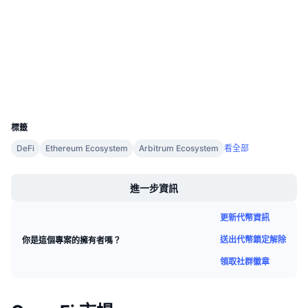
合約地址
即將推出的銷售活動
資金費率
學習賺幣
4.2
評級 (CertiK)
etherscan.io
區塊鏈瀏覽器
行事曆
錢包
ICO 行事曆
UCID
26202
標籤
活動行事曆
DeFi
Ethereum Ecosystem
Arbitrum Ecosystem
看全部
Boost
進一步資訊
更新代幣資訊
送出代幣鎖定解除
你是這個專案的擁有者嗎？
領取社群徽章