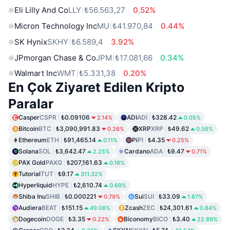
Eli Lilly And Co
LLY
₺56.563,27
0.52%
Micron Technology Inc
MU
₺41.970,84
0.44%
SK Hynix
SKHY
₺6.589,4
3.92%
JPmorgan Chase & Co
JPM
₺17.081,66
0.34%
Walmart Inc
WMT
₺5.331,38
0.20%
En Çok Ziyaret Edilen Kripto
Paralar
Casper
CSPR
₺0.09106
ADI
ADI
₺328.42
2.14%
0.05%
Bitcoin
BTC
₺3,090,991.83
XRP
XRP
₺49.62
0.26%
0.56%
Ethereum
ETH
₺91,465.14
Pi
PI
₺4.35
0.11%
0.25%
Solana
SOL
₺3,642.47
Cardano
ADA
₺9.47
2.25%
0.71%
PAX Gold
PAXG
₺207,161.63
0.18%
Tutorial
TUT
₺9.17
311.32%
Hyperliquid
HYPE
₺2,610.74
0.69%
Shiba Inu
SHIB
₺0.000221
Sui
SUI
₺33.09
0.79%
1.67%
Audiera
BEAT
₺151.15
Zcash
ZEC
₺24,301.61
49.08%
0.84%
Dogecoin
DOGE
₺3.35
Biconomy
BICO
₺3.40
0.22%
22.89%