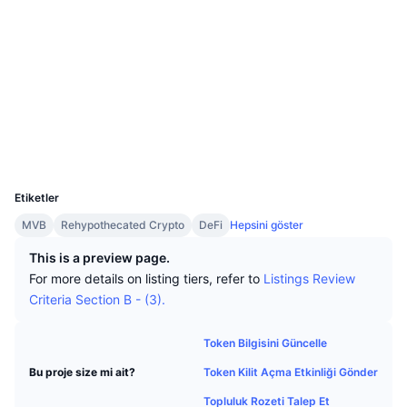
En İyi Trader'lar
Diğer yazılar
Borsa Girişleri/Çıkışları
Web sitesi
DEX API
Dönüştürücü
Öne Çıkanlar
Spot
Duyarlılık
Kurumsal
Bülten
Sosyal ağlar
Göstergeler
Popüler
Türevler
Sözleşmeler
Fiyatlandırma
0x7883...606A56
CMC Launch
Yakında
Korku ve Hırs Endeksi.
Gezginler
bscscan.com
Kaynaklar
CMC Labs
Cüzdanlar
En Son Eklenen
Altcoin Sezonu Endeksi
UCID
35080
CMC Max
Yükselen/Düşen
Piyasa Döngüsü Göstergeleri
Etiketler
Dokümantasyon
MVB
Rehypothecated Crypto
DeFi
Hepsini göster
Öne Çıkan Haberler
En Çok Tıklanan
Bitcoin Hakimiyeti
SSS
This is a preview page.
Telegram Botu
For more details on listing tiers, refer to
Listings Review
Topluluk duygusu
CoinMarketCap 20 Endeksi
Criteria Section B - (3).
AI Entegrasyonları
Reklam
Zincir Sıralaması
CoinMarketCap 100 Endeksi
Token Bilgisini Güncelle
CMC Ajan Merkezi
Token Kilit Açma Etkinliği Gönder
Bu proje size mi ait?
Tahmin Piyasaları
ETF Akışları
Site Widget’ları
Yetenek Pazaryeri
Topluluk Rozeti Talep Et