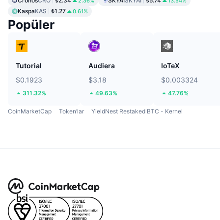
Cronos
CRO
₺2.34
SKYAI
SKYAI
₺5.74
2.36%
13.54%
Kaspa
KAS
₺1.27
0.61%
Popüler
Tutorial
Audiera
IoTeX
$0.1923
$3.18
$0.003324
311.32%
49.63%
47.76%
CoinMarketCap
Token’lar
YieldNest Restaked BTC - Kernel