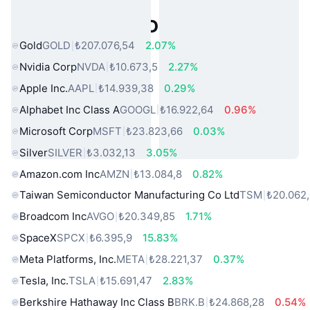
Popüler Gerçek Dünya Varlıkları
Gold
GOLD
₺207.076,54
2.07%
Nvidia Corp
NVDA
₺10.673,5
2.27%
Apple Inc.
AAPL
₺14.939,38
0.29%
Alphabet Inc Class A
GOOGL
₺16.922,64
0.96%
Microsoft Corp
MSFT
₺23.823,66
0.03%
Silver
SILVER
₺3.032,13
3.05%
Amazon.com Inc
AMZN
₺13.084,8
0.82%
Taiwan Semiconductor Manufacturing Co Ltd
TSM
₺20.062
Broadcom Inc
AVGO
₺20.349,85
1.71%
SpaceX
SPCX
₺6.395,9
15.83%
Meta Platforms, Inc.
META
₺28.221,37
0.37%
Tesla, Inc.
TSLA
₺15.691,47
2.83%
Berkshire Hathaway Inc Class B
BRK.B
₺24.868,28
0.54%