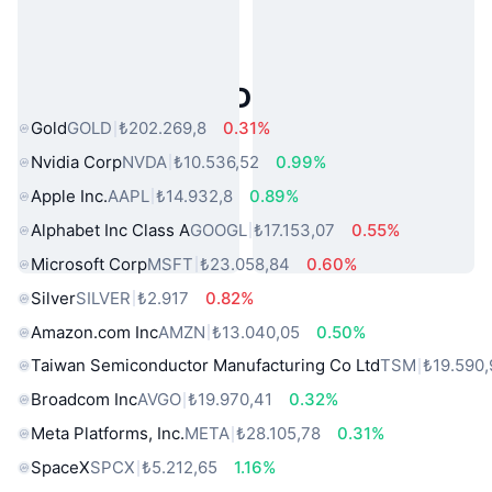
Popüler Gerçek Dünya Varlıkları
Gold
GOLD
₺202.269,8
0.31%
Nvidia Corp
NVDA
₺10.536,52
0.99%
Apple Inc.
AAPL
₺14.932,8
0.89%
Alphabet Inc Class A
GOOGL
₺17.153,07
0.55%
Microsoft Corp
MSFT
₺23.058,84
0.60%
Silver
SILVER
₺2.917
0.82%
Amazon.com Inc
AMZN
₺13.040,05
0.50%
Taiwan Semiconductor Manufacturing Co Ltd
TSM
₺19.590,
Broadcom Inc
AVGO
₺19.970,41
0.32%
Meta Platforms, Inc.
META
₺28.105,78
0.31%
SpaceX
SPCX
₺5.212,65
1.16%