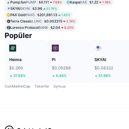
Pump.fun
PUMP
₺0.111
Kaspa
KAS
₺1.22
7.68%
1.78%
SKYAI
SKYAI
₺3.96
51.76%
PAX Gold
PAXG
₺201,981.13
1.65%
Terra Classic
LUNC
₺0.002315
2.74%
Lorenzo Protocol
BANK
₺2.04
8.20%
Popüler
Heima
Pi
SKYAI
$0.269
$0.09288
$0.08322
37.58%
5.44%
51.98%
CoinMarketCap
Token’lar
Syncus