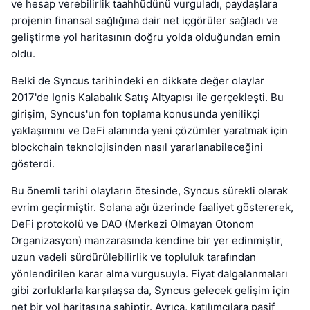
ve hesap verebilirlik taahhüdünü vurguladı, paydaşlara
projenin finansal sağlığına dair net içgörüler sağladı ve
geliştirme yol haritasının doğru yolda olduğundan emin
oldu.
Belki de Syncus tarihindeki en dikkate değer olaylar
2017'de Ignis Kalabalık Satış Altyapısı ile gerçekleşti. Bu
girişim, Syncus'un fon toplama konusunda yenilikçi
yaklaşımını ve DeFi alanında yeni çözümler yaratmak için
blockchain teknolojisinden nasıl yararlanabileceğini
gösterdi.
Bu önemli tarihi olayların ötesinde, Syncus sürekli olarak
evrim geçirmiştir. Solana ağı üzerinde faaliyet göstererek,
DeFi protokolü ve DAO (Merkezi Olmayan Otonom
Organizasyon) manzarasında kendine bir yer edinmiştir,
uzun vadeli sürdürülebilirlik ve topluluk tarafından
yönlendirilen karar alma vurgusuyla. Fiyat dalgalanmaları
gibi zorluklarla karşılaşsa da, Syncus gelecek gelişim için
net bir yol haritasına sahiptir. Ayrıca, katılımcılara pasif