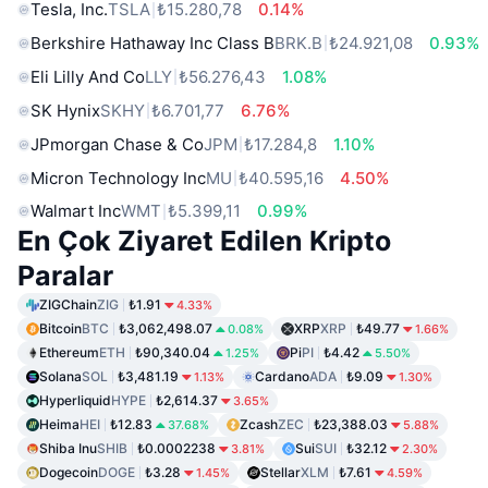
Tesla, Inc.
TSLA
₺15.280,78
0.14%
Berkshire Hathaway Inc Class B
BRK.B
₺24.921,08
0.93%
Eli Lilly And Co
LLY
₺56.276,43
1.08%
SK Hynix
SKHY
₺6.701,77
6.76%
JPmorgan Chase & Co
JPM
₺17.284,8
1.10%
Micron Technology Inc
MU
₺40.595,16
4.50%
Walmart Inc
WMT
₺5.399,11
0.99%
En Çok Ziyaret Edilen Kripto
Paralar
ZIGChain
ZIG
₺1.91
4.33%
Bitcoin
BTC
₺3,062,498.07
XRP
XRP
₺49.77
0.08%
1.66%
Ethereum
ETH
₺90,340.04
Pi
PI
₺4.42
1.25%
5.50%
Solana
SOL
₺3,481.19
Cardano
ADA
₺9.09
1.13%
1.30%
Hyperliquid
HYPE
₺2,614.37
3.65%
Heima
HEI
₺12.83
Zcash
ZEC
₺23,388.03
37.68%
5.88%
Shiba Inu
SHIB
₺0.0002238
Sui
SUI
₺32.12
3.81%
2.30%
Dogecoin
DOGE
₺3.28
Stellar
XLM
₺7.61
1.45%
4.59%