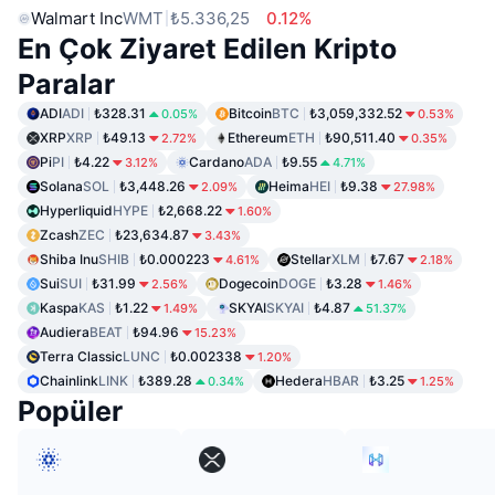
Walmart Inc
WMT
₺5.336,25
0.12%
En Çok Ziyaret Edilen Kripto
Paralar
ADI
ADI
₺328.31
Bitcoin
BTC
₺3,059,332.52
0.05%
0.53%
XRP
XRP
₺49.13
Ethereum
ETH
₺90,511.40
2.72%
0.35%
Pi
PI
₺4.22
Cardano
ADA
₺9.55
3.12%
4.71%
Solana
SOL
₺3,448.26
Heima
HEI
₺9.38
2.09%
27.98%
Hyperliquid
HYPE
₺2,668.22
1.60%
Zcash
ZEC
₺23,634.87
3.43%
Shiba Inu
SHIB
₺0.000223
Stellar
XLM
₺7.67
4.61%
2.18%
Sui
SUI
₺31.99
Dogecoin
DOGE
₺3.28
2.56%
1.46%
Kaspa
KAS
₺1.22
SKYAI
SKYAI
₺4.87
1.49%
51.37%
Audiera
BEAT
₺94.96
15.23%
Terra Classic
LUNC
₺0.002338
1.20%
Chainlink
LINK
₺389.28
Hedera
HBAR
₺3.25
0.34%
1.25%
Popüler