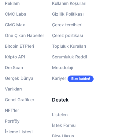
Reklam
Kullanım Koşulları
CMC Labs
Gizlilik Politikası
CMC Max
Çerez tercihleri
Öne Çıkan Haberler
Çerez politikası
Bitcoin ETF'leri
Topluluk Kuralları
Kripto API
Sorumluluk Reddi
DexScan
Metodoloji
Gerçek Dünya
Kariyer
Bize katılın!
Varlıkları
Destek
Genel Grafikler
NFT'ler
Listelen
Portföy
İstek Formu
İzleme Listesi
Bize Ulaşın