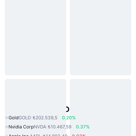
Popüler Gerçek Dünya Varlıkları
Gold
GOLD
₺202.539,5
0.20%
Nvidia Corp
NVDA
₺10.467,59
0.37%