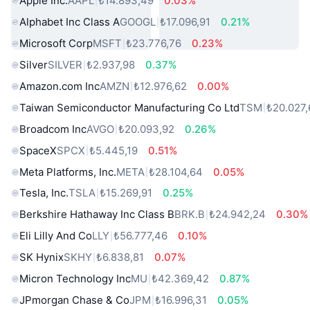
Apple Inc.
AAPL
₺14.893,49
0.03%
Alphabet Inc Class A
GOOGL
₺17.096,91
0.21%
Microsoft Corp
MSFT
₺23.776,76
0.23%
Silver
SILVER
₺2.937,98
0.37%
Amazon.com Inc
AMZN
₺12.976,62
0.00%
Taiwan Semiconductor Manufacturing Co Ltd
TSM
₺20.027,
Broadcom Inc
AVGO
₺20.093,92
0.26%
SpaceX
SPCX
₺5.445,19
0.51%
Meta Platforms, Inc.
META
₺28.104,64
0.05%
Tesla, Inc.
TSLA
₺15.269,91
0.25%
Berkshire Hathaway Inc Class B
BRK.B
₺24.942,24
0.30%
Eli Lilly And Co
LLY
₺56.777,46
0.10%
SK Hynix
SKHY
₺6.838,81
0.07%
Micron Technology Inc
MU
₺42.369,42
0.87%
JPmorgan Chase & Co
JPM
₺16.996,31
0.05%