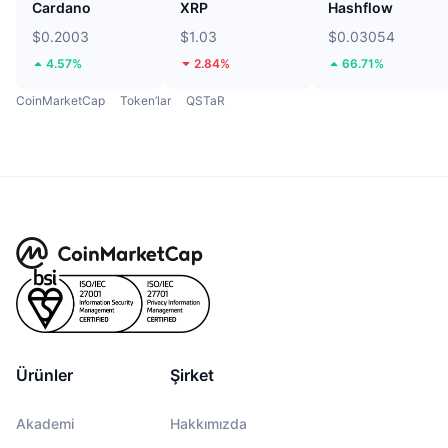
Cardano
XRP
Hashflow
$0.2003
$1.03
$0.03054
4.57%
2.84%
66.71%
CoinMarketCap
Token’lar
QSTaR
Ürünler
Şirket
Akademi
Hakkımızda