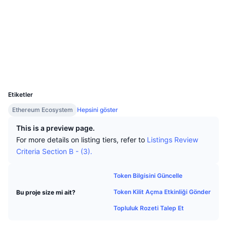
En İyi Trader'lar
Diğer yazılar
Web sitesi
Borsa Girişleri/Çıkışları
DEX API
Dönüştürücü
Öne Çıkanlar
Spot
Sosyal ağlar
Duyarlılık
Kurumsal
Bülten
Göstergeler
Popüler
Türevler
Sözleşmeler
0x9abf...053ffe
Gezginler
etherscan.io
Fiyatlandırma
CMC Launch
Yakında
Korku ve Hırs Endeksi.
Cüzdanlar
UCID
Kaynaklar
CMC Labs
34328
En Son Eklenen
Altcoin Sezonu Endeksi
Etiketler
CMC Max
Yükselen/Düşen
Piyasa Döngüsü Göstergeleri
Ethereum Ecosystem
Hepsini göster
Dokümantasyon
Öne Çıkan Haberler
This is a preview page.
En Çok Tıklanan
Bitcoin Hakimiyeti
SSS
For more details on listing tiers, refer to
Listings Review
Telegram Botu
Criteria Section B - (3).
Topluluk duygusu
CoinMarketCap 20 Endeksi
AI Entegrasyonları
Reklam
Token Bilgisini Güncelle
Zincir Sıralaması
CoinMarketCap 100 Endeksi
Token Kilit Açma Etkinliği Gönder
Bu proje size mi ait?
CMC Ajan Merkezi
Topluluk Rozeti Talep Et
Tahmin Piyasaları
ETF Akışları
Site Widget’ları
Yetenek Pazaryeri