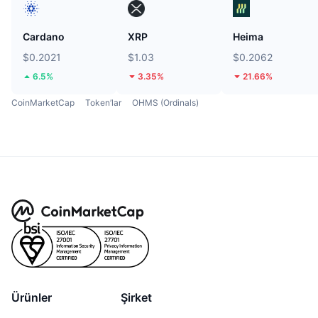
Cardano
XRP
Heima
$0.2021
$1.03
$0.2062
6.5%
3.35%
21.66%
CoinMarketCap
Token’lar
OHMS (Ordinals)
Ürünler
Şirket