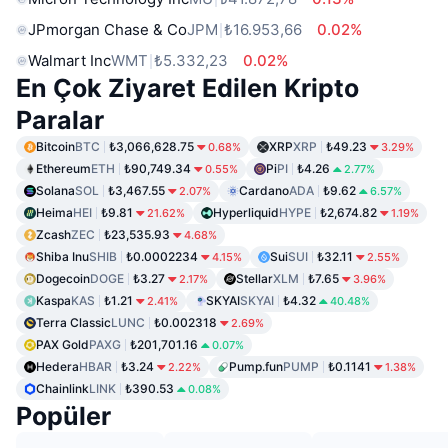
JPmorgan Chase & Co
JPM
₺16.953,66
0.02%
Walmart Inc
WMT
₺5.332,23
0.02%
En Çok Ziyaret Edilen Kripto
Paralar
Bitcoin
BTC
₺3,066,628.75
XRP
XRP
₺49.23
0.68%
3.29%
Ethereum
ETH
₺90,749.34
Pi
PI
₺4.26
0.55%
2.77%
Solana
SOL
₺3,467.55
Cardano
ADA
₺9.62
2.07%
6.57%
Heima
HEI
₺9.81
Hyperliquid
HYPE
₺2,674.82
21.62%
1.19%
Zcash
ZEC
₺23,535.93
4.68%
Shiba Inu
SHIB
₺0.0002234
Sui
SUI
₺32.11
4.15%
2.55%
Dogecoin
DOGE
₺3.27
Stellar
XLM
₺7.65
2.17%
3.96%
Kaspa
KAS
₺1.21
SKYAI
SKYAI
₺4.32
2.41%
40.48%
Terra Classic
LUNC
₺0.002318
2.69%
PAX Gold
PAXG
₺201,701.16
0.07%
Hedera
HBAR
₺3.24
Pump.fun
PUMP
₺0.1141
2.22%
1.38%
Chainlink
LINK
₺390.53
0.08%
Popüler