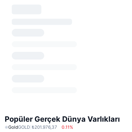
Popüler Gerçek Dünya Varlıkları
Gold
GOLD
₺201.976,37
0.11%