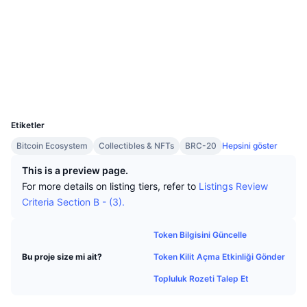
En İyi Trader'lar
Diğer yazılar
Borsa Girişleri/Çıkışları
DEX API
Dönüştürücü
Öne Çıkanlar
Spot
Sosyal ağlar
Duyarlılık
Kurumsal
Bülten
Göstergeler
Popüler
Türevler
Sözleşmeler
18e312...2780i0
ordinalswallet.com
Fiyatlandırma
CMC Launch
Gezginler
Yakında
Korku ve Hırs Endeksi.
UCID
Kaynaklar
25235
CMC Labs
En Son Eklenen
Altcoin Sezonu Endeksi
Etiketler
CMC Max
Yükselen/Düşen
Piyasa Döngüsü Göstergeleri
Bitcoin Ecosystem
Collectibles & NFTs
BRC-20
Hepsini göster
Dokümantasyon
This is a preview page.
Öne Çıkan Haberler
En Çok Tıklanan
Bitcoin Hakimiyeti
For more details on listing tiers, refer to
Listings Review
SSS
Criteria Section B - (3).
Telegram Botu
Topluluk duygusu
CoinMarketCap 20 Endeksi
AI Entegrasyonları
Token Bilgisini Güncelle
Reklam
Zincir Sıralaması
CoinMarketCap 100 Endeksi
Token Kilit Açma Etkinliği Gönder
Bu proje size mi ait?
CMC Ajan Merkezi
Topluluk Rozeti Talep Et
Tahmin Piyasaları
ETF Akışları
Site Widget’ları
Yetenek Pazaryeri