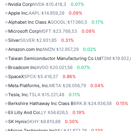
Nvidia Corp
NVDA
₺10.418,3
0.07%
Apple Inc.
AAPL
₺14.859,29
0.09%
Alphabet Inc Class A
GOOGL
₺17.060,5
0.17%
Microsoft Corp
MSFT
₺23.768,53
0.09%
Silver
SILVER
₺2.931,85
0.31%
Amazon.com Inc
AMZN
₺12.957,29
0.02%
Taiwan Semiconductor Manufacturing Co Ltd
TSM
₺19.922,
Broadcom Inc
AVGO
₺20.021,56
0.07%
SpaceX
SPCX
₺5.416,37
0.86%
Meta Platforms, Inc.
META
₺28.056,79
0.04%
Tesla, Inc.
TSLA
₺15.221,48
0.11%
Berkshire Hathaway Inc Class B
BRK.B
₺24.936,58
0.15%
Eli Lilly And Co
LLY
₺56.626,5
0.19%
SK Hynix
SKHY
₺6.810,68
0.30%
Micron Technology Inc
MU
₺41.872,78
0.13%