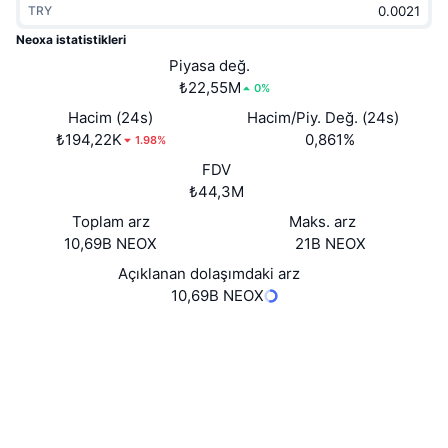
TRY
Popüler
Kripto ETF'leri
Öğren
CMC Model Bağlam Protokolü
Neoxa istatistikleri
Yeni
Piyasa değ.
Bitcoin ETF'leri
x402
Haber
₺22,55M
0%
Kripto
Ethereum ETF'leri
Hacim (24s)
Hacim/Piy. Değ. (24s)
Akademi
₺194,22K
0,861%
1.98%
Siyaset
FDV
Teknik analiz
Araştırma
₺44,3M
Spor
Toplam arz
Maks. arz
RSI
Videolar
10,69B NEOX
21B NEOX
Finans
MACD
Açıklanan dolaşımdaki arz
Sözlük
10,69B NEOX
Teknoloji
Web sitesi
Website
Türevler
Kampanyalar
Sosyal ağlar
NFT
3.1
Genel Bakış
Derecelendirme (CertiK)
Airdrop
Gezginler
explorer.neoxa.net
Genel NFT İstatistikleri
UCID
Tasfiyeler
Elmas Ödülleri
21045