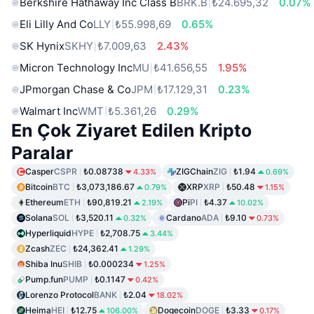
Berkshire Hathaway Inc Class B
BRK.B
₺24.695,32
0.07%
Eli Lilly And Co
LLY
₺55.998,69
0.65%
SK Hynix
SKHY
₺7.009,63
2.43%
Micron Technology Inc
MU
₺41.656,55
1.95%
JPmorgan Chase & Co
JPM
₺17.129,31
0.23%
Walmart Inc
WMT
₺5.361,26
0.29%
En Çok Ziyaret Edilen Kripto
Paralar
Casper
CSPR
₺0.08738
ZIGChain
ZIG
₺1.94
4.33%
0.69%
Bitcoin
BTC
₺3,073,186.67
XRP
XRP
₺50.48
0.79%
1.15%
Ethereum
ETH
₺90,819.21
Pi
PI
₺4.37
2.19%
10.02%
Solana
SOL
₺3,520.11
Cardano
ADA
₺9.10
0.32%
0.73%
Hyperliquid
HYPE
₺2,708.75
3.44%
Zcash
ZEC
₺24,362.41
1.29%
Shiba Inu
SHIB
₺0.000234
1.25%
Pump.fun
PUMP
₺0.1147
0.42%
Lorenzo Protocol
BANK
₺2.04
18.02%
Heima
HEI
₺12.75
Dogecoin
DOGE
₺3.33
106.00%
0.17%