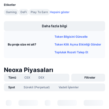
Gelecek Satışlar
Etiketler
Fonlama Oranları
Öğren & Kazan
Gaming
DeFi
Play To Earn
Hepsini göster
Boost
Takvimler
Daha fazla bilgi
ICO Takvimi
Token Bilgisini Güncelle
Token Kilit Açma Etkinliği Gönder
Bu proje size mi ait?
Etkinlik Takvimi
Topluluk Rozeti Talep Et
Neoxa Piyasaları
Tümü
CEX
DEX
Filtreler
Spot
Sürekli (Perpetual)
Vadeli İşlemler