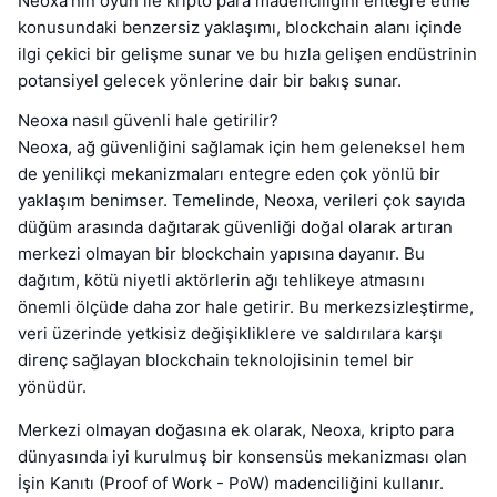
Neoxa'nın oyun ile kripto para madenciliğini entegre etme
konusundaki benzersiz yaklaşımı, blockchain alanı içinde
ilgi çekici bir gelişme sunar ve bu hızla gelişen endüstrinin
potansiyel gelecek yönlerine dair bir bakış sunar.
Neoxa nasıl güvenli hale getirilir?
Neoxa, ağ güvenliğini sağlamak için hem geleneksel hem
de yenilikçi mekanizmaları entegre eden çok yönlü bir
yaklaşım benimser. Temelinde, Neoxa, verileri çok sayıda
düğüm arasında dağıtarak güvenliği doğal olarak artıran
merkezi olmayan bir blockchain yapısına dayanır. Bu
dağıtım, kötü niyetli aktörlerin ağı tehlikeye atmasını
önemli ölçüde daha zor hale getirir. Bu merkezsizleştirme,
veri üzerinde yetkisiz değişikliklere ve saldırılara karşı
direnç sağlayan blockchain teknolojisinin temel bir
yönüdür.
Merkezi olmayan doğasına ek olarak, Neoxa, kripto para
dünyasında iyi kurulmuş bir konsensüs mekanizması olan
İşin Kanıtı (Proof of Work - PoW) madenciliğini kullanır.