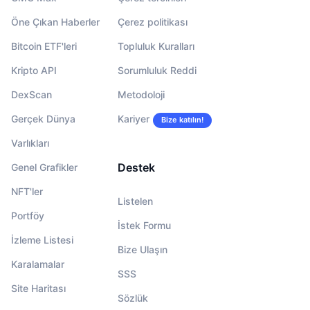
Öne Çıkan Haberler
Çerez politikası
Bitcoin ETF'leri
Topluluk Kuralları
Kripto API
Sorumluluk Reddi
DexScan
Metodoloji
Gerçek Dünya
Kariyer
Bize katılın!
Varlıkları
Destek
Genel Grafikler
NFT'ler
Listelen
Portföy
İstek Formu
İzleme Listesi
Bize Ulaşın
Karalamalar
SSS
Site Haritası
Sözlük