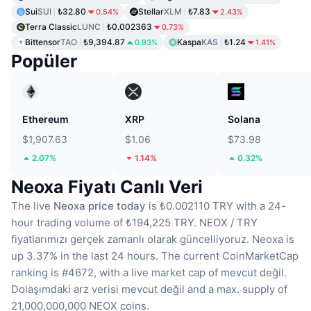
Sui
SUI
₺32.80
Stellar
XLM
₺7.83
0.54%
2.43%
Terra Classic
LUNC
₺0.002363
0.73%
Bittensor
TAO
₺9,394.87
Kaspa
KAS
₺1.24
0.93%
1.41%
Popüler
Ethereum
XRP
Solana
$1,907.63
$1.06
$73.98
2.07%
1.14%
0.32%
Neoxa Fiyatı Canlı Veri
The live
Neoxa price today
is ₺0.002110 TRY with a 24-
hour trading volume of ₺194,225 TRY.
NEOX / TRY
fiyatlarımızı gerçek zamanlı olarak güncelliyoruz.
Neoxa is
up 3.37% in the last 24 hours.
The current CoinMarketCap
ranking is #4672, with a live market cap of mevcut değil.
Dolaşımdaki arz verisi mevcut değil
and a max. supply of
21,000,000,000 NEOX coins.