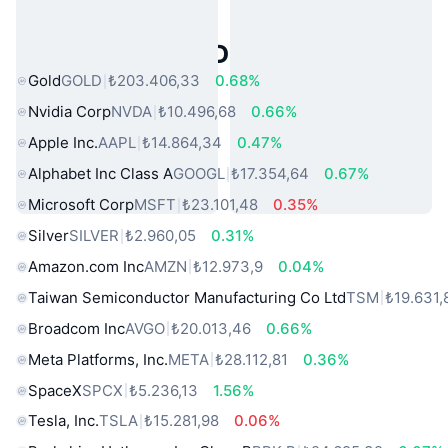
Popüler Gerçek Dünya Varlıkları
Gold
GOLD
₺203.406,33
0.68%
Nvidia Corp
NVDA
₺10.496,68
0.66%
Apple Inc.
AAPL
₺14.864,34
0.47%
Alphabet Inc Class A
GOOGL
₺17.354,64
0.67%
Microsoft Corp
MSFT
₺23.101,48
0.35%
Silver
SILVER
₺2.960,05
0.31%
Amazon.com Inc
AMZN
₺12.973,9
0.04%
Taiwan Semiconductor Manufacturing Co Ltd
TSM
₺19.631,
Broadcom Inc
AVGO
₺20.013,46
0.66%
Meta Platforms, Inc.
META
₺28.112,81
0.36%
SpaceX
SPCX
₺5.236,13
1.56%
Tesla, Inc.
TSLA
₺15.281,98
0.06%