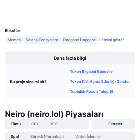
Gelecek Satışlar
Cüzdanlar
Fonlama Oranları
Öğren & Kazan
UCID
32464
Takvimler
Etiketler
Memes
Solana Ecosystem
Doggone Doggerel
Hepsini göster
ICO Takvimi
Boost
Daha fazla bilgi
Etkinlik Takvimi
Token Bilgisini Güncelle
Token Kilit Açma Etkinliği Gönder
Bu proje size mi ait?
Topluluk Rozeti Talep Et
Neiro (neiro.lol) Piyasaları
Tümü
CEX
DEX
Filtreler
Spot
Sürekli (Perpetual)
Vadeli İşlemler