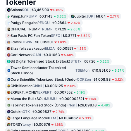
Tokenler
Solana
SOL
₺3,465.90
0.85%
Pump.fun
PUMP
₺0.1143
Jupiter
JUP
₺8.64
3.32%
2.77%
Pudgy Penguins
PENGU
₺0.2864
2.42%
OFFICIAL TRUMP
TRUMP
₺71.29
2.65%
Sao Paulo FC Fan Token
SPFC
₺0.8771
3.52%
Edwin
EDWIN
₺0.005301
1.63%
Eliza (elizawakesup)
ELIZA
₺0.00551
1.58%
Gari Network
GARI
₺0.01063
5.60%
Bit Digital Tokenised Stock (xStock)
BTBTx
₺67.26
0.22%
Tower Semiconductor Tokenized
TSEMon
₺10,851.05
6.57%
Stock (Ondo)
Core Scientific Tokenized Stock (Ondo)
CORZon
₺1,008.88
3.12%
Ghiblification
Ghibli
₺0.006125
2.13%
EXPERT_MONEY
EXPERT
₺0.007552
5.19%
Mumu the Bull (SOL)
MUMU
₺0.000002521
1.16%
Fabrinet Tokenized Stock (Ondo)
FNon
₺26,098.18
4.48%
Octokn
OTK
₺0.009837
2.74%
Large Language Model
LLM
₺0.004862
5.33%
TORSY
torsy
₺0.00676
1.68%
Coin (reservebankapp.com)
COINS
₺0.004699
0.22%