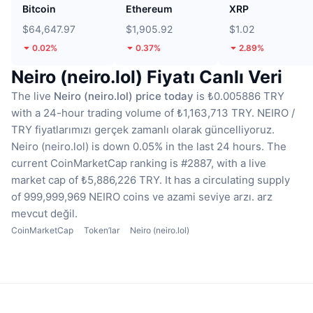
Bitcoin
Ethereum
XRP
$64,647.97
$1,905.92
$1.02
0.02%
0.37%
2.89%
Neiro (neiro.lol) Fiyatı Canlı Veri
The live
Neiro (neiro.lol) price today
is ₺0.005886 TRY
with a 24-hour trading volume of ₺1,163,713 TRY.
NEIRO /
TRY fiyatlarımızı gerçek zamanlı olarak güncelliyoruz.
Neiro (neiro.lol) is down 0.05% in the last 24 hours.
The
current CoinMarketCap ranking is #2887, with a live
market cap of ₺5,886,226 TRY.
It has a circulating supply
of 999,999,969 NEIRO coins
ve azami seviye arzı. arz
mevcut değil.
CoinMarketCap
Token’lar
Neiro (neiro.lol)