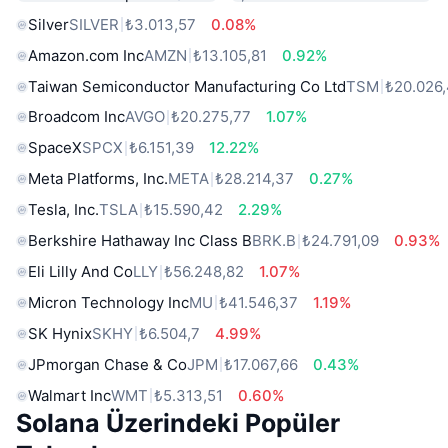
Silver
SILVER
₺3.013,57
0.08%
Amazon.com Inc
AMZN
₺13.105,81
0.92%
Taiwan Semiconductor Manufacturing Co Ltd
TSM
₺20.026
Broadcom Inc
AVGO
₺20.275,77
1.07%
SpaceX
SPCX
₺6.151,39
12.22%
Meta Platforms, Inc.
META
₺28.214,37
0.27%
Tesla, Inc.
TSLA
₺15.590,42
2.29%
Berkshire Hathaway Inc Class B
BRK.B
₺24.791,09
0.93%
Eli Lilly And Co
LLY
₺56.248,82
1.07%
Micron Technology Inc
MU
₺41.546,37
1.19%
SK Hynix
SKHY
₺6.504,7
4.99%
JPmorgan Chase & Co
JPM
₺17.067,66
0.43%
Walmart Inc
WMT
₺5.313,51
0.60%
Solana Üzerindeki Popüler