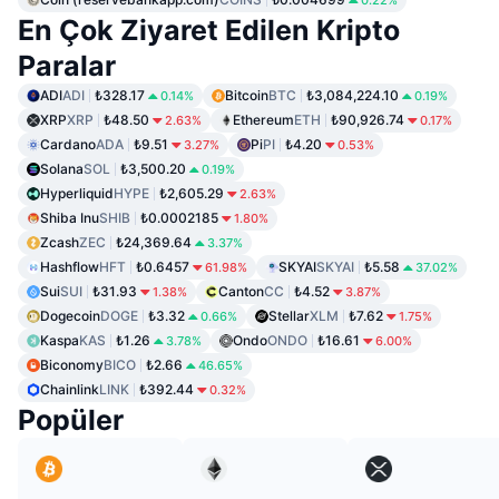
En Çok Ziyaret Edilen Kripto
Paralar
ADI
ADI
₺328.17
Bitcoin
BTC
₺3,084,224.10
0.14%
0.19%
XRP
XRP
₺48.50
Ethereum
ETH
₺90,926.74
2.63%
0.17%
Cardano
ADA
₺9.51
Pi
PI
₺4.20
3.27%
0.53%
Solana
SOL
₺3,500.20
0.19%
Hyperliquid
HYPE
₺2,605.29
2.63%
Shiba Inu
SHIB
₺0.0002185
1.80%
Zcash
ZEC
₺24,369.64
3.37%
Hashflow
HFT
₺0.6457
SKYAI
SKYAI
₺5.58
61.98%
37.02%
Sui
SUI
₺31.93
Canton
CC
₺4.52
1.38%
3.87%
Dogecoin
DOGE
₺3.32
Stellar
XLM
₺7.62
0.66%
1.75%
Kaspa
KAS
₺1.26
Ondo
ONDO
₺16.61
3.78%
6.00%
Biconomy
BICO
₺2.66
46.65%
Chainlink
LINK
₺392.44
0.32%
Popüler