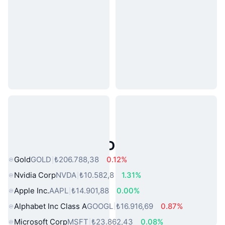
Popüler Gerçek Dünya Varlıkları
Gold
GOLD
₺206.788,38
0.12%
Nvidia Corp
NVDA
₺10.582,8
1.31%
Apple Inc.
AAPL
₺14.901,88
0.00%
Alphabet Inc Class A
GOOGL
₺16.916,69
0.87%
Microsoft Corp
MSFT
₺23.862,43
0.08%