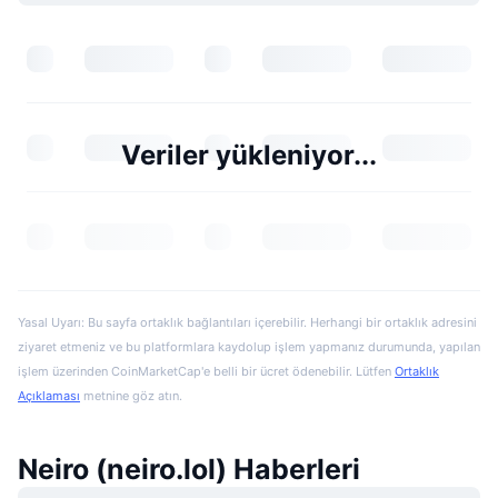
Veriler yükleniyor...
Yasal Uyarı: Bu sayfa ortaklık bağlantıları içerebilir. Herhangi bir ortaklık adresini
ziyaret etmeniz ve bu platformlara kaydolup işlem yapmanız durumunda, yapılan
işlem üzerinden CoinMarketCap'e belli bir ücret ödenebilir. Lütfen
Ortaklık
Açıklaması
metnine göz atın.
Neiro (neiro.lol) Haberleri