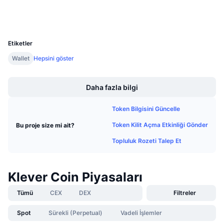
Gelecek Satışlar
Gezginler
kleverscan.org
Fonlama Oranları
Öğren & Kazan
UCID
6724
Etiketler
Takvimler
Wallet
Hepsini göster
Boost
ICO Takvimi
Daha fazla bilgi
Etkinlik Takvimi
Token Bilgisini Güncelle
Token Kilit Açma Etkinliği Gönder
Bu proje size mi ait?
Topluluk Rozeti Talep Et
Klever Coin Piyasaları
Tümü
CEX
DEX
Filtreler
Spot
Sürekli (Perpetual)
Vadeli İşlemler