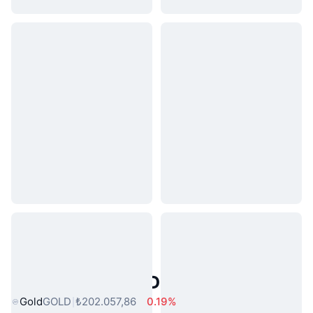
Popüler Gerçek Dünya Varlıkları
Gold
GOLD
₺202.057,86
0.19%