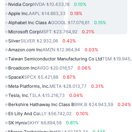
Nvidia Corp
NVDA
₺10.433,18
0.10%
Apple Inc.
AAPL
₺14.863,33
0.18%
Alphabet Inc Class A
GOOGL
₺17.076,61
0.15%
Microsoft Corp
MSFT
₺23.764,92
0.21%
Silver
SILVER
₺2.932,06
0.42%
Amazon.com Inc
AMZN
₺12.964,94
0.03%
Taiwan Semiconductor Manufacturing Co Ltd
TSM
₺19.945
Broadcom Inc
AVGO
₺20.016,57
0.06%
SpaceX
SPCX
₺5.421,88
0.87%
Meta Platforms, Inc.
META
₺28.013,77
0.31%
Tesla, Inc.
TSLA
₺15.216,73
0.04%
Berkshire Hathaway Inc Class B
BRK.B
₺24.943,59
0.24%
Eli Lilly And Co
LLY
₺56.742,02
0.10%
SK Hynix
SKHY
₺6.894,58
0.81%
Micron Technology Inc
MU
₺42.163,24
0.44%