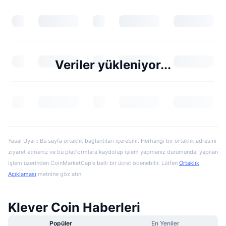
Veriler yükleniyor...
Yasal Uyarı: Bu sayfa ortaklık bağlantıları içerebilir. Herhangi bir ortaklık adresini
ziyaret etmeniz ve bu platformlara kaydolup işlem yapmanız durumunda, yapılan
işlem üzerinden CoinMarketCap'e belli bir ücret ödenebilir. Lütfen
Ortaklık
Açıklaması
metnine göz atın.
Klever Coin Haberleri
Popüler
En Yeniler