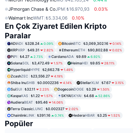
JPmorgan Chase & Co
JPM
₺16.970,93
0.03%
Walmart Inc
WMT
₺5.334,06
0.10%
En Çok Ziyaret Edilen Kripto
Paralar
ADI
ADI
₺328.24
Bitcoin
BTC
₺3,069,302.16
0.09%
0.14%
XRP
XRP
₺49.31
Ethereum
ETH
₺90,802.88
2.82%
0.02%
Pi
PI
₺4.27
Cardano
ADA
₺9.69
2.73%
6.92%
Solana
SOL
₺3,472.49
Heima
HEI
₺9.65
1.57%
28.11%
Hyperliquid
HYPE
₺2,662.78
1.49%
Zcash
ZEC
₺23,556.27
4.19%
Shiba Inu
SHIB
₺0.0002236
Stellar
XLM
₺7.67
4.14%
3.15%
Sui
SUI
₺32.11
Dogecoin
DOGE
₺3.29
2.23%
1.50%
Kaspa
KAS
₺1.22
SKYAI
SKYAI
₺4.68
1.57%
52.86%
Audiera
BEAT
₺95.46
14.06%
Terra Classic
LUNC
₺0.002327
2.02%
Chainlink
LINK
₺391.16
Hedera
HBAR
₺3.25
0.74%
1.52%
Popüler