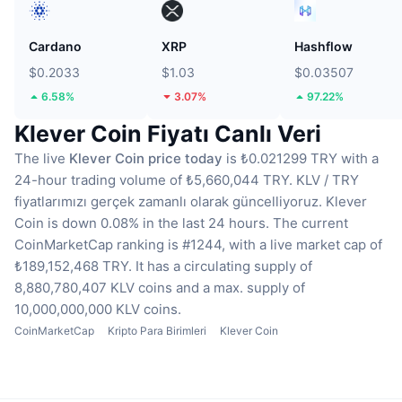
Cardano
XRP
Hashflow
$0.2033
$1.03
$0.03507
6.58%
3.07%
97.22%
Klever Coin Fiyatı Canlı Veri
The live
Klever Coin price today
is ₺0.021299 TRY with a
24-hour trading volume of ₺5,660,044 TRY.
KLV / TRY
fiyatlarımızı gerçek zamanlı olarak güncelliyoruz.
Klever
Coin is down 0.08% in the last 24 hours.
The current
CoinMarketCap ranking is #1244, with a live market cap of
₺189,152,468 TRY.
It has a circulating supply of
8,880,780,407 KLV coins
and a max. supply of
10,000,000,000 KLV coins.
CoinMarketCap
Kripto Para Birimleri
Klever Coin