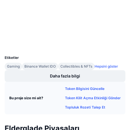
4.0
Gelecek Satışlar
Derecelendirme (CertiK)
Fonlama Oranları
Öğren & Kazan
Denetimler
bscscan.com
Takvimler
Gezginler
Cüzdanlar
ICO Takvimi
UCID
36379
Etkinlik Takvimi
Etiketler
Gaming
Binance Wallet IDO
Collectibles & NFTs
Hepsini göster
Daha fazla bilgi
Token Bilgisini Güncelle
Token Kilit Açma Etkinliği Gönder
Bu proje size mi ait?
Topluluk Rozeti Talep Et
Elderglade Piyasaları