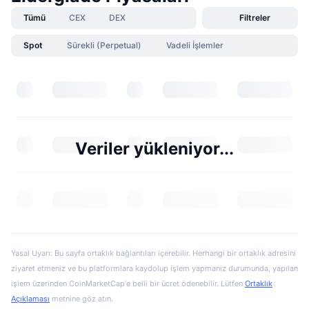
Tümü
CEX
DEX
Filtreler
Spot
Sürekli (Perpetual)
Vadeli İşlemler
Veriler yükleniyor...
Yasal Uyarı: Bu sayfa ortaklık bağlantıları içerebilir. Herhangi bir ortaklık adresini
ziyaret etmeniz ve bu platformlara kaydolup işlem yapmanız durumunda, yapılan
işlem üzerinden CoinMarketCap'e belli bir ücret ödenebilir. Lütfen
Ortaklık
Açıklaması
metnine göz atın.