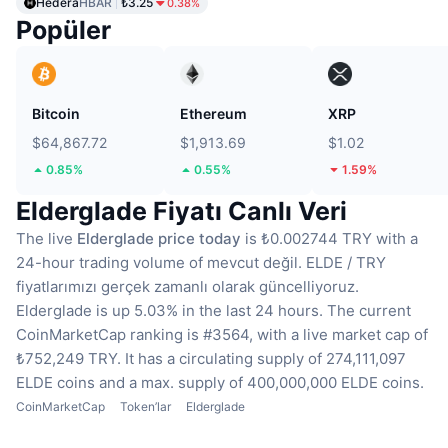
Hedera
HBAR
₺3.25
0.38%
Popüler
Bitcoin
Ethereum
XRP
$64,867.72
$1,913.69
$1.02
0.85%
0.55%
1.59%
Elderglade Fiyatı Canlı Veri
The live
Elderglade price today
is ₺0.002744 TRY with a
24-hour trading volume of mevcut değil.
ELDE / TRY
fiyatlarımızı gerçek zamanlı olarak güncelliyoruz.
Elderglade is up 5.03% in the last 24 hours.
The current
CoinMarketCap ranking is #3564, with a live market cap of
₺752,249 TRY.
It has a circulating supply of 274,111,097
ELDE coins
and a max. supply of 400,000,000 ELDE coins.
CoinMarketCap
Token’lar
Elderglade