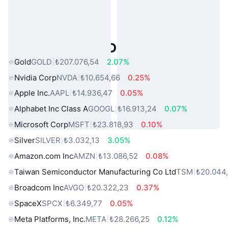
Popüler Gerçek Dünya Varlıkları
Gold
GOLD
₺207.076,54
2.07%
Nvidia Corp
NVDA
₺10.654,66
0.25%
Apple Inc.
AAPL
₺14.936,47
0.05%
Alphabet Inc Class A
GOOGL
₺16.913,24
0.07%
Microsoft Corp
MSFT
₺23.818,93
0.10%
Silver
SILVER
₺3.032,13
3.05%
Amazon.com Inc
AMZN
₺13.086,52
0.08%
Taiwan Semiconductor Manufacturing Co Ltd
TSM
₺20.044,
Broadcom Inc
AVGO
₺20.322,23
0.37%
SpaceX
SPCX
₺6.349,77
0.05%
Meta Platforms, Inc.
META
₺28.266,25
0.12%