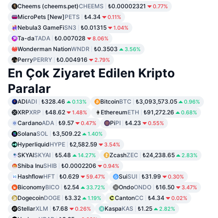
Cheems (cheems.pet)
CHEEMS
₺0.00002321
0.77%
MicroPets [New]
PETS
₺4.34
0.11%
Nebula3 GameFi
SN3
₺0.01315
1.04%
Ta-da
TADA
₺0.007028
8.06%
Wonderman Nation
WNDR
₺0.3503
3.56%
Perry
PERRY
₺0.004916
2.79%
En Çok Ziyaret Edilen Kripto
Paralar
ADI
ADI
₺328.46
Bitcoin
BTC
₺3,093,573.05
0.13%
0.96%
XRP
XRP
₺48.62
Ethereum
ETH
₺91,272.26
1.48%
0.68%
Cardano
ADA
₺9.57
Pi
PI
₺4.23
0.47%
0.55%
Solana
SOL
₺3,509.22
1.40%
Hyperliquid
HYPE
₺2,582.59
3.54%
SKYAI
SKYAI
₺5.48
Zcash
ZEC
₺24,238.65
14.27%
2.83%
Shiba Inu
SHIB
₺0.0002206
0.94%
Hashflow
HFT
₺0.629
Sui
SUI
₺31.99
59.47%
0.30%
Biconomy
BICO
₺2.54
Ondo
ONDO
₺16.50
33.72%
3.47%
Dogecoin
DOGE
₺3.32
Canton
CC
₺4.34
1.19%
0.02%
Stellar
XLM
₺7.68
Kaspa
KAS
₺1.25
0.26%
2.82%