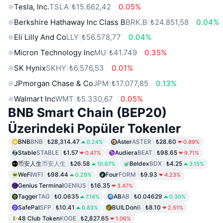
Tesla, Inc.
TSLA
₺15.662,42
0.05%
Berkshire Hathaway Inc Class B
BRK.B
₺24.851,58
0.04%
Eli Lilly And Co
LLY
₺56.578,77
0.04%
Micron Technology Inc
MU
₺41.749
0.35%
SK Hynix
SKHY
₺6.576,53
0.01%
JPmorgan Chase & Co
JPM
₺17.077,85
0.13%
Walmart Inc
WMT
₺5.330,67
0.05%
BNB Smart Chain (BEP20)
Üzerindeki Popüler Tokenler
BNB
BNB
₺28,314.47
Aster
ASTER
₺28.60
0.24%
0.89%
Stable
STABLE
₺1.57
Audiera
BEAT
₺98.65
0.47%
9.71%
币安人生
币安人生
₺26.58
Beldex
BDX
₺4.25
10.67%
3.15%
WeFi
WFI
₺98.44
Four
FORM
₺9.93
0.29%
4.23%
Genius Terminal
GENIUS
₺16.35
3.47%
Tagger
TAG
₺0.0635
AB
AB
₺0.04629
7.14%
0.30%
SafePal
SFP
₺10.41
BUILDon
B
₺8.10
0.83%
2.51%
48 Club Token
KOGE
₺2,827.65
1.06%