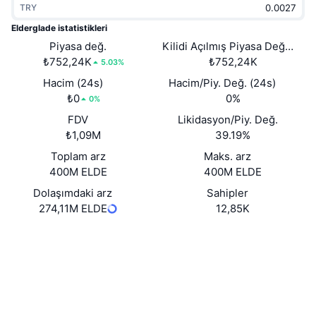
TRY
Popüler
Kripto ETF'leri
Öğren
CMC Model Bağlam Protokolü
Elderglade istatistikleri
Yeni
Piyasa değ.
Kilidi Açılmış Piyasa Değeri
Bitcoin ETF'leri
x402
Haber
₺752,24K
₺752,24K
5.03%
Kripto
Ethereum ETF'leri
Hacim (24s)
Hacim/Piy. Değ. (24s)
Akademi
₺0
0%
0%
Siyaset
FDV
Likidasyon/Piy. Değ.
Teknik analiz
Araştırma
₺1,09M
39.19%
Spor
Toplam arz
Maks. arz
RSI
Videolar
400M ELDE
400M ELDE
Finans
MACD
Dolaşımdaki arz
Sahipler
Sözlük
274,11M ELDE
12,85K
Teknoloji
Web sitesi
Website
Whitepaper
Türevler
Kampanyalar
NFT
Sosyal ağlar
Genel Bakış
Airdrop
Genel NFT İstatistikleri
0x799a...7a872b
Sözleşmeler
Tasfiyeler
Elmas Ödülleri