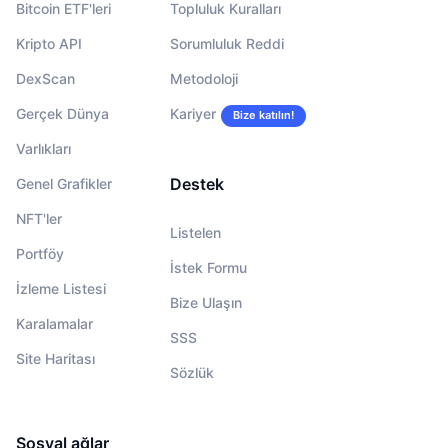
Bitcoin ETF'leri
Topluluk Kuralları
Kripto API
Sorumluluk Reddi
DexScan
Metodoloji
Gerçek Dünya
Kariyer
Bize katılın!
Varlıkları
Destek
Genel Grafikler
NFT'ler
Listelen
Portföy
İstek Formu
İzleme Listesi
Bize Ulaşın
Karalamalar
SSS
Site Haritası
Sözlük
Sosyal ağlar