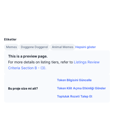
En İyi Trader'lar
Diğer yazılar
Borsa Girişleri/Çıkışları
DEX API
Dönüştürücü
Sosyal ağlar
Öne Çıkanlar
Spot
Sözleşmeler
DOGET-...5HUEUX
Duyarlılık
Kurumsal
Bülten
Göstergeler
Popüler
stellarchain.io
Türevler
Gezginler
Fiyatlandırma
CMC Launch
Yakında
Korku ve Hırs Endeksi.
UCID
3919
Kaynaklar
CMC Labs
Etiketler
En Son Eklenen
Altcoin Sezonu Endeksi
Memes
Doggone Doggerel
Animal Memes
Hepsini göster
CMC Max
Yükselen/Düşen
Piyasa Döngüsü Göstergeleri
This is a preview page.
Dokümantasyon
For more details on listing tiers, refer to
Listings Review
Öne Çıkan Haberler
En Çok Tıklanan
Bitcoin Hakimiyeti
Criteria Section B - (3).
SSS
Telegram Botu
Topluluk duygusu
CoinMarketCap 20 Endeksi
Token Bilgisini Güncelle
AI Entegrasyonları
Reklam
Token Kilit Açma Etkinliği Gönder
Bu proje size mi ait?
Zincir Sıralaması
CoinMarketCap 100 Endeksi
Topluluk Rozeti Talep Et
CMC Ajan Merkezi
Tahmin Piyasaları
ETF Akışları
Site Widget’ları
Yetenek Pazaryeri