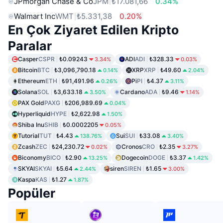
JPmorgan Chase & Co
JPM
₺17.081,66
0.34%
Walmart Inc
WMT
₺5.331,38
0.20%
En Çok Ziyaret Edilen Kripto
Paralar
Casper
CSPR
₺0.09243
ADI
ADI
₺328.33
3.34%
0.03%
Bitcoin
BTC
₺3,096,790.18
XRP
XRP
₺49.60
0.14%
2.04%
Ethereum
ETH
₺91,491.96
Pi
PI
₺4.37
0.26%
3.11%
Solana
SOL
₺3,633.18
Cardano
ADA
₺9.46
3.50%
1.14%
PAX Gold
PAXG
₺206,989.69
0.04%
Hyperliquid
HYPE
₺2,622.98
1.50%
Shiba Inu
SHIB
₺0.0002205
0.05%
Tutorial
TUT
₺4.43
Sui
SUI
₺33.08
138.76%
3.40%
Zcash
ZEC
₺24,230.72
Cronos
CRO
₺2.35
0.02%
3.27%
Biconomy
BICO
₺2.90
Dogecoin
DOGE
₺3.37
13.25%
1.42%
SKYAI
SKYAI
₺5.64
siren
SIREN
₺1.65
2.44%
3.00%
Kaspa
KAS
₺1.27
1.87%
Popüler