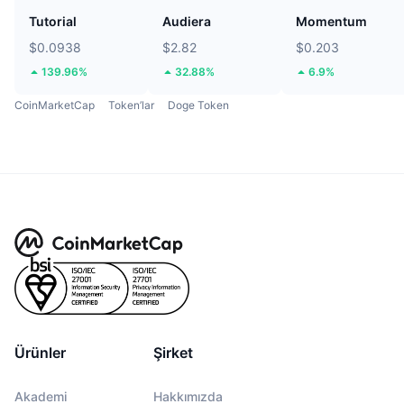
Tutorial
Audiera
Momentum
$0.0938
$2.82
$0.203
139.96%
32.88%
6.9%
CoinMarketCap
Token’lar
Doge Token
Ürünler
Şirket
Akademi
Hakkımızda