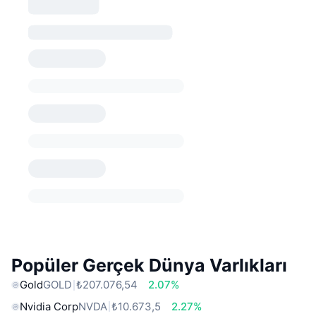
Popüler Gerçek Dünya Varlıkları
Gold
GOLD
₺207.076,54
2.07%
Nvidia Corp
NVDA
₺10.673,5
2.27%