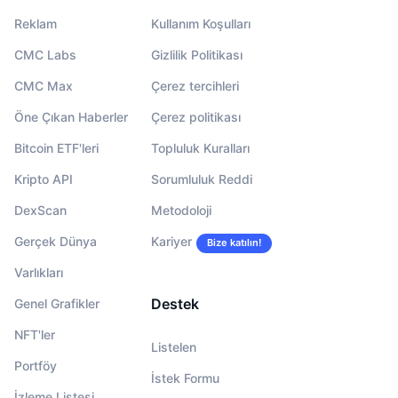
Reklam
Kullanım Koşulları
CMC Labs
Gizlilik Politikası
CMC Max
Çerez tercihleri
Öne Çıkan Haberler
Çerez politikası
Bitcoin ETF'leri
Topluluk Kuralları
Kripto API
Sorumluluk Reddi
DexScan
Metodoloji
Gerçek Dünya
Kariyer
Bize katılın!
Varlıkları
Destek
Genel Grafikler
NFT'ler
Listelen
Portföy
İstek Formu
İzleme Listesi