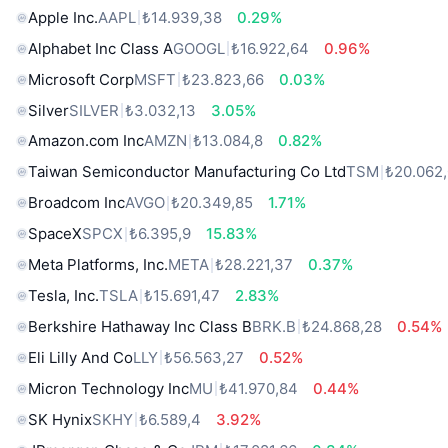
Apple Inc.
AAPL
₺14.939,38
0.29%
Alphabet Inc Class A
GOOGL
₺16.922,64
0.96%
Microsoft Corp
MSFT
₺23.823,66
0.03%
Silver
SILVER
₺3.032,13
3.05%
Amazon.com Inc
AMZN
₺13.084,8
0.82%
Taiwan Semiconductor Manufacturing Co Ltd
TSM
₺20.062
Broadcom Inc
AVGO
₺20.349,85
1.71%
SpaceX
SPCX
₺6.395,9
15.83%
Meta Platforms, Inc.
META
₺28.221,37
0.37%
Tesla, Inc.
TSLA
₺15.691,47
2.83%
Berkshire Hathaway Inc Class B
BRK.B
₺24.868,28
0.54%
Eli Lilly And Co
LLY
₺56.563,27
0.52%
Micron Technology Inc
MU
₺41.970,84
0.44%
SK Hynix
SKHY
₺6.589,4
3.92%