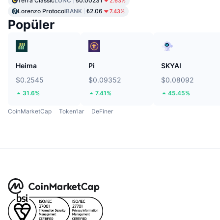
Terra Classic
LUNC
₺0.00231
2.63%
Lorenzo Protocol
BANK
₺2.06
7.43%
Popüler
Heima
Pi
SKYAI
$0.2545
$0.09352
$0.08092
31.6%
7.41%
45.45%
CoinMarketCap
Token’lar
DeFiner