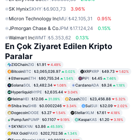
SK Hynix
SKHY
₺6.903,73
3.96%
Micron Technology Inc
MU
₺42.105,31
0.95%
JPmorgan Chase & Co
JPM
₺17.124,24
0.15%
Walmart Inc
WMT
₺5.353,62
0.13%
En Çok Ziyaret Edilen Kripto
Paralar
ZIGChain
ZIG
₺1.91
4.49%
Bitcoin
BTC
₺3,065,026.97
XRP
XRP
₺49.73
0.02%
1.62%
Ethereum
ETH
₺90,755.34
Pi
PI
₺4.45
1.54%
7.46%
Solana
SOL
₺3,482.34
Cardano
ADA
₺9.24
1.08%
1.18%
Hyperliquid
HYPE
₺2,635.44
3.04%
Heima
HEI
₺12.06
Zcash
ZEC
₺23,456.88
31.09%
5.32%
Shiba Inu
SHIB
₺0.0002246
Sui
SUI
₺32.09
3.34%
2.02%
Dogecoin
DOGE
₺3.27
Stellar
XLM
₺7.61
1.54%
4.18%
Pump.fun
PUMP
₺0.1107
Kaspa
KAS
₺1.20
9.19%
3.19%
SKYAI
SKYAI
₺3.86
45.59%
PAX Gold
PAXG
₺202,702.56
1.34%