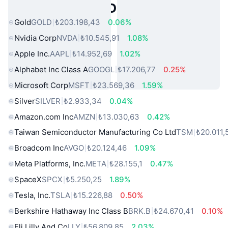
Popüler Gerçek Dünya Varlıkları
Gold
GOLD
₺203.198,43
0.06%
Nvidia Corp
NVDA
₺10.545,91
1.08%
Apple Inc.
AAPL
₺14.952,69
1.02%
Alphabet Inc Class A
GOOGL
₺17.206,77
0.25%
Microsoft Corp
MSFT
₺23.569,36
1.59%
Silver
SILVER
₺2.933,34
0.04%
Amazon.com Inc
AMZN
₺13.030,63
0.42%
Taiwan Semiconductor Manufacturing Co Ltd
TSM
₺20.011,
Broadcom Inc
AVGO
₺20.124,46
1.09%
Meta Platforms, Inc.
META
₺28.155,1
0.47%
SpaceX
SPCX
₺5.250,25
1.89%
Tesla, Inc.
TSLA
₺15.226,88
0.50%
Berkshire Hathaway Inc Class B
BRK.B
₺24.670,41
0.10%
Eli Lilly And Co
LLY
₺56.809,85
2.03%