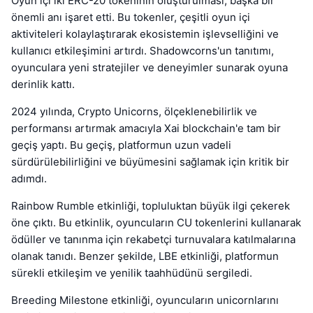
Oyun içi iki ERC-20 tokeninin oluşturulması, başka bir
önemli anı işaret etti. Bu tokenler, çeşitli oyun içi
aktiviteleri kolaylaştırarak ekosistemin işlevselliğini ve
kullanıcı etkileşimini artırdı. Shadowcorns'un tanıtımı,
oyunculara yeni stratejiler ve deneyimler sunarak oyuna
derinlik kattı.
2024 yılında, Crypto Unicorns, ölçeklenebilirlik ve
performansı artırmak amacıyla Xai blockchain'e tam bir
geçiş yaptı. Bu geçiş, platformun uzun vadeli
sürdürülebilirliğini ve büyümesini sağlamak için kritik bir
adımdı.
Rainbow Rumble etkinliği, topluluktan büyük ilgi çekerek
öne çıktı. Bu etkinlik, oyuncuların CU tokenlerini kullanarak
ödüller ve tanınma için rekabetçi turnuvalara katılmalarına
olanak tanıdı. Benzer şekilde, LBE etkinliği, platformun
sürekli etkileşim ve yenilik taahhüdünü sergiledi.
Breeding Milestone etkinliği, oyuncuların unicornlarını