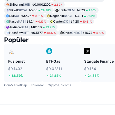
Shiba Inu
SHIB
₺0.0002202
2.69%
SKYAI
SKYAI
₺5.00
Stellar
XLM
₺7.73
29.98%
1.46%
Sui
SUI
₺32.25
Dogecoin
DOGE
₺3.31
0.31%
0.02%
Kaspa
KAS
₺1.24
Canton
CC
₺4.28
0.13%
10.61%
Audiera
BEAT
₺101.16
23.75%
Hashflow
HFT
₺0.5177
Ondo
ONDO
₺16.74
48.12%
4.77%
Popüler
Fusionist
ETHGas
Stargate Finance
$0.1402
$0.02311
$0.154
88.59%
31.84%
24.85%
CoinMarketCap
Token’lar
Crypto Unicorns