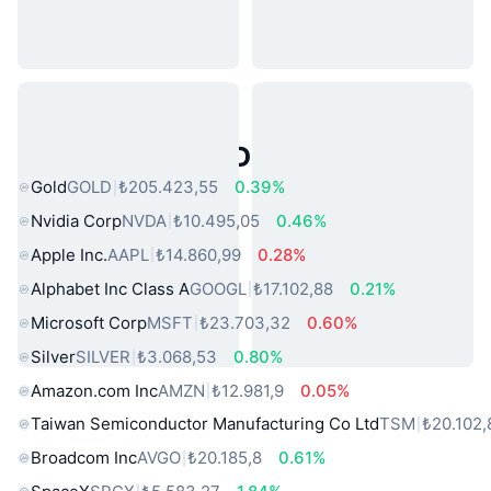
Popüler Gerçek Dünya Varlıkları
Gold
GOLD
₺205.423,55
0.39%
Nvidia Corp
NVDA
₺10.495,05
0.46%
Apple Inc.
AAPL
₺14.860,99
0.28%
Alphabet Inc Class A
GOOGL
₺17.102,88
0.21%
Microsoft Corp
MSFT
₺23.703,32
0.60%
Silver
SILVER
₺3.068,53
0.80%
Amazon.com Inc
AMZN
₺12.981,9
0.05%
Taiwan Semiconductor Manufacturing Co Ltd
TSM
₺20.102,
Broadcom Inc
AVGO
₺20.185,8
0.61%