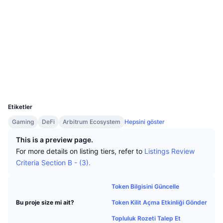
En İyi Trader'lar
Diğer yazılar
Web sitesi
Borsa Girişleri/Çıkışları
DEX API
Dönüştürücü
Öne Çıkanlar
Spot
Duyarlılık
Kurumsal
Bülten
Sosyal ağlar
Göstergeler
Popüler
Türevler
Sözleşmeler
0x89c4...0b8e02
Fiyatlandırma
CMC Launch
Yakında
Korku ve Hırs Endeksi.
Gezginler
arbiscan.io
Cüzdanlar
Kaynaklar
CMC Labs
En Son Eklenen
Altcoin Sezonu Endeksi
UCID
31074
CMC Max
Yükselen/Düşen
Piyasa Döngüsü Göstergeleri
Etiketler
Dokümantasyon
Gaming
DeFi
Arbitrum Ecosystem
Hepsini göster
Öne Çıkan Haberler
En Çok Tıklanan
Bitcoin Hakimiyeti
SSS
This is a preview page.
Telegram Botu
For more details on listing tiers, refer to
Listings Review
Topluluk duygusu
CoinMarketCap 20 Endeksi
Criteria Section B - (3).
AI Entegrasyonları
Reklam
Zincir Sıralaması
CoinMarketCap 100 Endeksi
Token Bilgisini Güncelle
CMC Ajan Merkezi
Token Kilit Açma Etkinliği Gönder
Bu proje size mi ait?
Tahmin Piyasaları
ETF Akışları
Site Widget’ları
Yetenek Pazaryeri
Topluluk Rozeti Talep Et