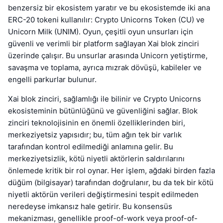
benzersiz bir ekosistem yaratır ve bu ekosistemde iki ana
ERC-20 tokeni kullanılır: Crypto Unicorns Token (CU) ve
Unicorn Milk (UNIM). Oyun, çeşitli oyun unsurları için
güvenli ve verimli bir platform sağlayan Xai blok zinciri
üzerinde çalışır. Bu unsurlar arasında Unicorn yetiştirme,
savaşma ve toplama, ayrıca mızrak dövüşü, kabileler ve
engelli parkurlar bulunur.
Xai blok zinciri, sağlamlığı ile bilinir ve Crypto Unicorns
ekosisteminin bütünlüğünü ve güvenliğini sağlar. Blok
zinciri teknolojisinin en önemli özelliklerinden biri,
merkeziyetsiz yapısıdır; bu, tüm ağın tek bir varlık
tarafından kontrol edilmediği anlamına gelir. Bu
merkeziyetsizlik, kötü niyetli aktörlerin saldırılarını
önlemede kritik bir rol oynar. Her işlem, ağdaki birden fazla
düğüm (bilgisayar) tarafından doğrulanır, bu da tek bir kötü
niyetli aktörün verileri değiştirmesini tespit edilmeden
neredeyse imkansız hale getirir. Bu konsensüs
mekanizması, genellikle proof-of-work veya proof-of-