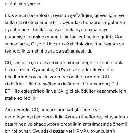
dijital ulus yaratır.
Blok zinciri teknolojisi, oyunun şeffaflığını, güvenliğini ve
kullanıcı etkileşimini artırır. Oyundaki benzersiz öğeler ve
oyunlar arası birlikte çalışabilirlik, oyun oynamayı
potansiyel olarak ekonomik bir faaliyet haline getirir. Son
zamanlarda, Crypto Unicorns Xai blok zincirine taşındı ve
teknolojik temelini daha da sağlamlaştırdı.
CU, Unicorn çoklu evreninde birincil değer tokeni olarak
hizmet eder. Oyuncular, CU'yu stake ederek yönetim
tekliflerinde oy hakkı veren ve ödüller üreten sCU
alabilirler. Likidite sağlama da önemli bir unsurdur; CU,
ETH ile eşleştirilebilir ve XAI gibi ek ödüller kazanmak için
stake edilebilir.
Ana oyunda, CU, unicornların yetiştirilmesi ve
evrimleşmesi için gereklidir. Ayrıca ritüellerde, minyonların
basımında ve shadowcorn prestijinin artırılmasında önemli
bir rol oynar. Oyundaki pazar yeri (RMP), oyuncuların