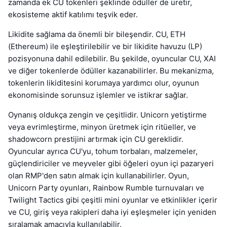
zamanda ek CU tokenleri şeklinde ödüller de üretir,
ekosisteme aktif katılımı teşvik eder.
Likidite sağlama da önemli bir bileşendir. CU, ETH
(Ethereum) ile eşleştirilebilir ve bir likidite havuzu (LP)
pozisyonuna dahil edilebilir. Bu şekilde, oyuncular CU, XAI
ve diğer tokenlerde ödüller kazanabilirler. Bu mekanizma,
tokenlerin likiditesini korumaya yardımcı olur, oyunun
ekonomisinde sorunsuz işlemler ve istikrar sağlar.
Oynanış oldukça zengin ve çeşitlidir. Unicorn yetiştirme
veya evrimleştirme, minyon üretmek için ritüeller, ve
shadowcorn prestijini artırmak için CU gereklidir.
Oyuncular ayrıca CU'yu, tohum torbaları, malzemeler,
güçlendiriciler ve meyveler gibi öğeleri oyun içi pazaryeri
olan RMP'den satın almak için kullanabilirler. Oyun,
Unicorn Party oyunları, Rainbow Rumble turnuvaları ve
Twilight Tactics gibi çeşitli mini oyunlar ve etkinlikler içerir
ve CU, giriş veya rakipleri daha iyi eşleşmeler için yeniden
sıralamak amacıyla kullanılabilir.