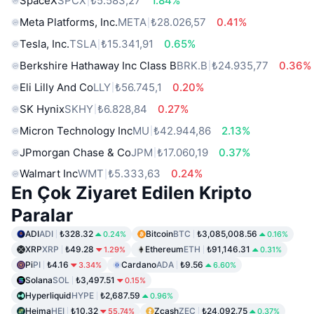
SpaceX
SPCX
₺5.583,27
1.84%
Meta Platforms, Inc.
META
₺28.026,57
0.41%
Tesla, Inc.
TSLA
₺15.341,91
0.65%
Berkshire Hathaway Inc Class B
BRK.B
₺24.935,77
0.36%
Eli Lilly And Co
LLY
₺56.745,1
0.20%
SK Hynix
SKHY
₺6.828,84
0.27%
Micron Technology Inc
MU
₺42.944,86
2.13%
JPmorgan Chase & Co
JPM
₺17.060,19
0.37%
Walmart Inc
WMT
₺5.333,63
0.24%
En Çok Ziyaret Edilen Kripto
Paralar
ADI
ADI
₺328.32
Bitcoin
BTC
₺3,085,008.56
0.24%
0.16%
XRP
XRP
₺49.28
Ethereum
ETH
₺91,146.31
1.29%
0.31%
Pi
PI
₺4.16
Cardano
ADA
₺9.56
3.34%
6.60%
Solana
SOL
₺3,497.51
0.15%
Hyperliquid
HYPE
₺2,687.59
0.96%
Heima
HEI
₺10.32
Zcash
ZEC
₺24,092.75
55.74%
0.37%