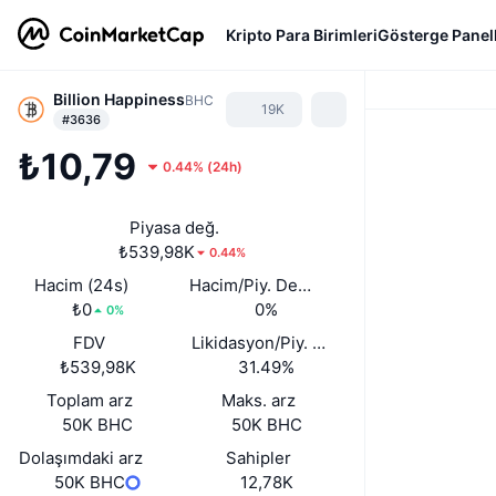
Kripto Para Birimleri
Gösterge Panell
Billion Happiness
BHC
19K
#3636
₺10,79
0.44%
(
24h
)
Piyasa değ.
₺539,98K
0.44%
Hacim (24s)
Hacim/Piy. Değ. (24s)
₺0
0%
0%
FDV
Likidasyon/Piy. Değ.
₺539,98K
31.49%
Toplam arz
Maks. arz
50K BHC
50K BHC
Dolaşımdaki arz
Sahipler
50K BHC
12,78K