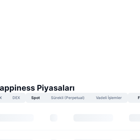
Happiness Piyasaları
X
DEX
Spot
Sürekli (Perpetual)
Vadeli İşlemler
F