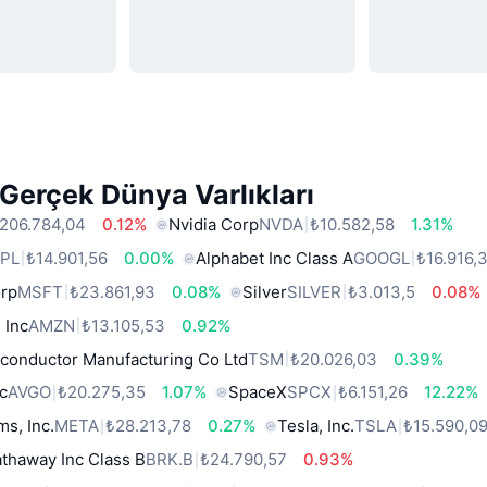
Gerçek Dünya Varlıkları
206.784,04
0.12%
Nvidia Corp
NVDA
₺10.582,58
1.31%
PL
₺14.901,56
0.00%
Alphabet Inc Class A
GOOGL
₺16.916,
orp
MSFT
₺23.861,93
0.08%
Silver
SILVER
₺3.013,5
0.08%
 Inc
AMZN
₺13.105,53
0.92%
conductor Manufacturing Co Ltd
TSM
₺20.026,03
0.39%
c
AVGO
₺20.275,35
1.07%
SpaceX
SPCX
₺6.151,26
12.22%
ms, Inc.
META
₺28.213,78
0.27%
Tesla, Inc.
TSLA
₺15.590,0
thaway Inc Class B
BRK.B
₺24.790,57
0.93%