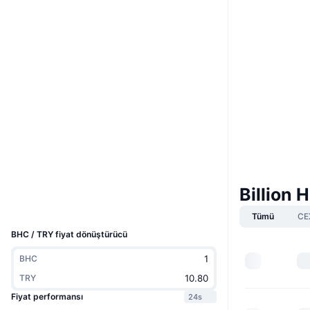
Web sitesi
Website
Sosyal ağlar
0x6fd7...d342f4
Sözleşmeler
3.4
Derecelendirme (CertiK)
Denetimler
bscscan.com
Gezginler
Billion 
Cüzdanlar
UCID
7182
Tümü
CE
BHC / TRY fiyat dönüştürücü
BHC
TRY
Fiyat performansı
24s