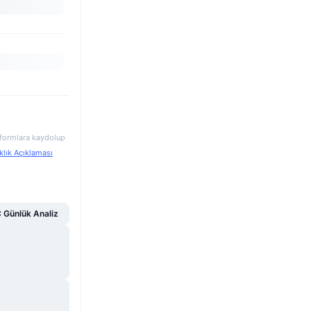
atformlara kaydolup
klık Açıklaması
Günlük Analiz