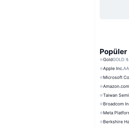
Popüler 
Gold
GOLD
₺
Apple Inc.
AA
Microsoft C
Amazon.com
Taiwan Semi
Broadcom In
Meta Platfor
Berkshire Ha