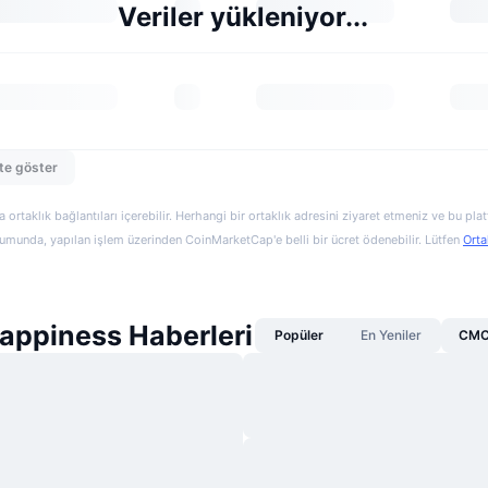
Veriler yükleniyor...
te göster
a ortaklık bağlantıları içerebilir. Herhangi bir ortaklık adresini ziyaret etmeniz ve bu pl
munda, yapılan işlem üzerinden CoinMarketCap'e belli bir ücret ödenebilir. Lütfen
Orta
Happiness Haberleri
Popüler
En Yeniler
CMC 