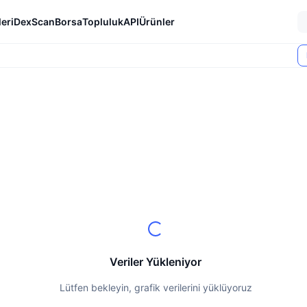
eri
DexScan
Borsa
Topluluk
API
Ürünler
Veriler Yükleniyor
Lütfen bekleyin, grafik verilerini yüklüyoruz