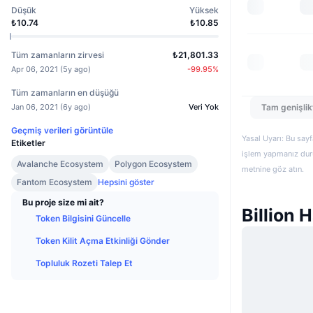
Düşük
Yüksek
₺10.74
₺10.85
Tüm zamanların zirvesi
₺21,801.33
Apr 06, 2021
(
5y ago
)
-99.95
%
Tüm zamanların en düşüğü
Jan 06, 2021
(
6y ago
)
Veri Yok
Tam genişlik
Geçmiş verileri görüntüle
Yasal Uyarı: Bu sayf
Etiketler
işlem yapmanız duru
Avalanche Ecosystem
Polygon Ecosystem
metnine göz atın.
Fantom Ecosystem
Hepsini göster
Bu proje size mi ait?
Billion 
Token Bilgisini Güncelle
Token Kilit Açma Etkinliği Gönder
Topluluk Rozeti Talep Et