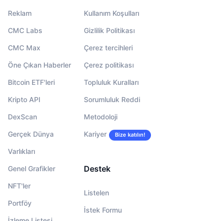
Reklam
Kullanım Koşulları
CMC Labs
Gizlilik Politikası
CMC Max
Çerez tercihleri
Öne Çıkan Haberler
Çerez politikası
Bitcoin ETF'leri
Topluluk Kuralları
Kripto API
Sorumluluk Reddi
DexScan
Metodoloji
Gerçek Dünya
Kariyer
Bize katılın!
Varlıkları
Destek
Genel Grafikler
NFT'ler
Listelen
Portföy
İstek Formu
İzleme Listesi