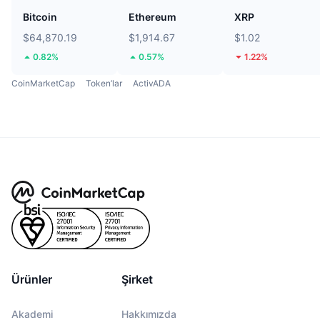
Bitcoin
Ethereum
XRP
$64,870.19
$1,914.67
$1.02
0.82%
0.57%
1.22%
CoinMarketCap
Token’lar
ActivADA
Ürünler
Şirket
Akademi
Hakkımızda