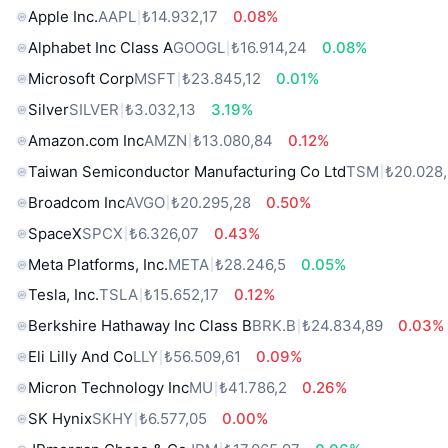
Apple Inc.
AAPL
₺14.932,17
0.08%
Alphabet Inc Class A
GOOGL
₺16.914,24
0.08%
Microsoft Corp
MSFT
₺23.845,12
0.01%
Silver
SILVER
₺3.032,13
3.19%
Amazon.com Inc
AMZN
₺13.080,84
0.12%
Taiwan Semiconductor Manufacturing Co Ltd
TSM
₺20.028
Broadcom Inc
AVGO
₺20.295,28
0.50%
SpaceX
SPCX
₺6.326,07
0.43%
Meta Platforms, Inc.
META
₺28.246,5
0.05%
Tesla, Inc.
TSLA
₺15.652,17
0.12%
Berkshire Hathaway Inc Class B
BRK.B
₺24.834,89
0.03%
Eli Lilly And Co
LLY
₺56.509,61
0.09%
Micron Technology Inc
MU
₺41.786,2
0.26%
SK Hynix
SKHY
₺6.577,05
0.00%