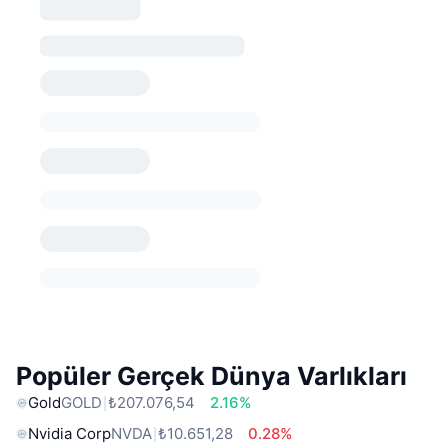
Popüler Gerçek Dünya Varlıkları
Gold
GOLD
₺207.076,54
2.16%
Nvidia Corp
NVDA
₺10.651,28
0.28%