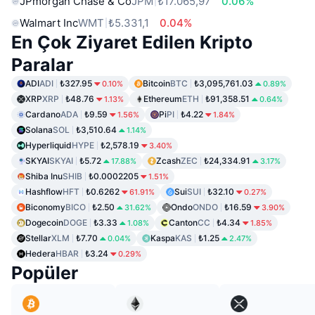
JPmorgan Chase & Co
JPM
₺17.065,97
0.06%
Walmart Inc
WMT
₺5.331,1
0.04%
En Çok Ziyaret Edilen Kripto
Paralar
ADI
ADI
₺327.95
Bitcoin
BTC
₺3,095,761.03
0.10%
0.89%
XRP
XRP
₺48.76
Ethereum
ETH
₺91,358.51
1.13%
0.64%
Cardano
ADA
₺9.59
Pi
PI
₺4.22
1.56%
1.84%
Solana
SOL
₺3,510.64
1.14%
Hyperliquid
HYPE
₺2,578.19
3.40%
SKYAI
SKYAI
₺5.72
Zcash
ZEC
₺24,334.91
17.88%
3.17%
Shiba Inu
SHIB
₺0.0002205
1.51%
Hashflow
HFT
₺0.6262
Sui
SUI
₺32.10
61.91%
0.27%
Biconomy
BICO
₺2.50
Ondo
ONDO
₺16.59
31.62%
3.90%
Dogecoin
DOGE
₺3.33
Canton
CC
₺4.34
1.08%
1.85%
Stellar
XLM
₺7.70
Kaspa
KAS
₺1.25
0.04%
2.47%
Hedera
HBAR
₺3.24
0.29%
Popüler