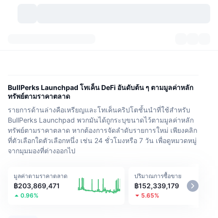
สกุลเงินคริปโต
แดชบอร์ด
สกุลเงินคริปโต
DexScan
ตลาด
อันดับ
BullPerks Launchpad โทเค็น DeFi อันดับต้น ๆ ตามมูลค่าหลัก
ทรัพย์ตามราคาตลาด
สัญญาณ
ตัวกลางการแลกเปลี่ยน
หมวดหมู่
New
ภาพรวมของตลาด
รายการด้านล่างคือเหรียญและโทเค็นคริปโตชั้นนำที่ใช้สำหรับ
BullPerks Launchpad พวกมันได้ถูกระบุขนาดไว้ตามมูลค่าหลัก
กำลังมาแรง
ชุมชน
ภาพตลาดย้อนหลัง
ตลาด Spot
การซื้อขายสินทรัพย์ดิจิทัลโดยผ่านคนกลาง:
ทรัพย์ตามราคาตลาด หากต้องการจัดลำดับรายการใหม่ เพียงคลิก
ที่ตัวเลือกใดตัวเลือกหนึ่ง เช่น 24 ชั่วโมงหรือ 7 วัน เพื่อดูหมวดหมู่
ใหม่
ฟีด
API
การปลดล็อกโทเคน
จากมุมมองที่ต่างออกไป
จำนวนคริปโทเคอร์เรนซี
Spot
ราคาบวก
หัวข้อ
อัตราผลตอบแทน
ผลิตภัณฑ์
คลังของ บิตคอยน์
ตราสารอนุพันธ์
API
มูลค่าตามราคาตลาด
ปริมาณการซื้อขาย
฿203,869,471
฿152,339,179
Meme Explorer
0.96%
5.65%
ไลฟ์สด
สินทรัพย์ในโลกแห่งความเป็นจริง
คลังของ บีเอนบี
ผลิตภัณฑ์
API คริปโต
การซื้อขายสินทรัพย์ดิจิทัลโดยไม่มีคนกลาง: