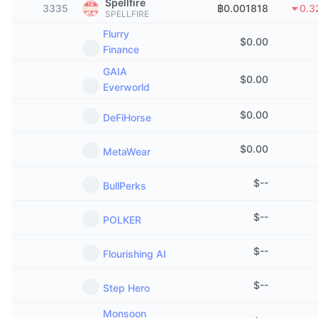
Spellfire
3335
฿0.001818
0.3
กำลังเป็นที่นิยม
คริปโตฯ ETFs
SPELLFIRE
การเรียนรู้
CMC MCP
Flurry
$
0.00
ใหม่
บิตคอยน์ ETFs
Finance
x402
ข่าว
GAIA
$
0.00
คริปโต
อีเธอเรียม ETFs
Everworld
Academy
การเมือง
$
0.00
DeFiHorse
การวิเคราะห์ทางเทคนิค
วิจัย
สปอต
$
0.00
MetaWear
RSI
วิดีโอ
การเงิน
$
--
BullPerks
MACD
คลังคำศัพท์
เทคโนโลยี
$
--
POLKER
ตราสารอนุพันธ์
แคมเปญ
$
--
Flourishing AI
NFT
ภาพรวม
Airdrop
$
--
Step Hero
สถิติ NFT โดยภาพรวม
การชำระบัญชี
รางวัลเพชร
Monsoon