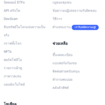
บิตคอยน์ ETFs
กฎของชุมชน
API คริปโต
ข้อความปฏิเสธความรับผิดชอบ
DexScan
วิธีการ
สินทรัพย์ในโลกแห่งความเป็น
ตำแหน่งงาน
เรารับสมัครงานอยู่!
จริง
ช่วยเหลือ
กราฟทั้งโลก
NFTs
ขึ้นจดทะเบียน
พอร์ตโฟลิโอ
แบบฟอร์มร้องขอ
รายการเฝ้าดู
ติดต่อฝ่ายสนับสนุน
ภาพวาดเล่น
คำถามพบบ่อย
แผนผังเว็บไซต์
คลังคำศัพท์
โซเชียล