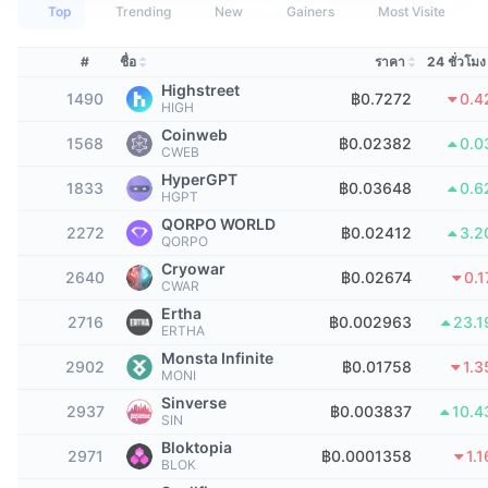
นักเทรดชั้นนำ
บทความ
เงินไหลเข้า/ไหลออกของ Exchange
DEX API
แปลงสกุลเงิน
Top
Trending
New
Gainers
Most Visited
ตารางอันดับ
Spot
เซนติเมนต์
องค์กร
#
ชื่อ
ราคา
24 ชั่วโมง
จดหมายข่าว
ตัวชี้วัด
กำลังเป็นที่นิยม
ตราสารอนุพันธ์
Highstreet
1490
฿0.7272
0.4
HIGH
ราคา
CMC Launch
ที่กำลังจะมาถึง
ดัชนีความกลัวและความโลภ
Coinweb
1568
฿0.02382
0.0
CWEB
แหล่งข้อมูล
CMC Labs
ที่เพิ่มเข้ามาล่าสุด
ดัชนีฤดูกาลอัลท์คอยน์
HyperGPT
1833
฿0.03648
0.6
HGPT
CMC Max
QORPO WORLD
GainersและLosers
ตัวชี้วัดวัฏจักรตลาด
2272
฿0.02412
3.2
QORPO
เอกสาร
Cryowar
ข่าวเด่น
2640
฿0.02674
0.
ที่มีผู้เข้าชมมากที่สุด
สัดส่วนมูลค่าตลาดรวมของบิตคอยน์เปรียบเทียบกับตลา
CWAR
คำถามพบบ่อย
Ertha
2716
฿0.002963
23.
เทเลบอท
ERTHA
ความรู้สึกที่มีต่อชุมชน
ดัชนี CoinMarketCap 20
Monsta Infinite
การบูรณาการ AI
2902
฿0.01758
1.
MONI
ลงโฆษณา
อันดับเชน
ดัชนี CoinMarketCap 100
Sinverse
2937
฿0.003837
10.
CMC Agent Hub
SIN
Bloktopia
ตลาดการคาดการณ์
กระแสเงินทุน ETF
2971
฿0.0001358
1.
วิดเจ็ตสำหรับเว็บไซต์
BLOK
ตลาดทักษะ