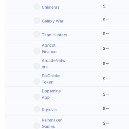
$
--
Chimeras
$
--
Galaxy War
$
--
Titan Hunters
Apricot
$
--
Finance
ArcadeNetw
$
--
ork
SolChicks
$
--
Token
Dopamine
$
--
App
$
--
Kryxivia
Rainmaker
$
--
Games