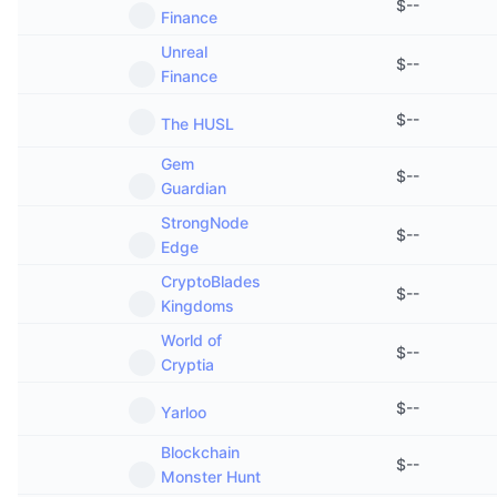
$
--
การขายที่กำลังจะมีขึ้น
Finance
อัตราเงินทุน
เรียนรู้และรับ
Unreal
$
--
Finance
ปฏิทิน
$
--
The HUSL
ปฏิทิน ICO
Gem
$
--
Guardian
ปฏิทินกิจกรรม
StrongNode
$
--
Edge
CryptoBlades
$
--
Kingdoms
World of
$
--
Cryptia
$
--
Yarloo
Blockchain
$
--
Monster Hunt