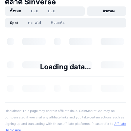
ตลาด Sinverse
ทั้งหมด
CEX
DEX
ตัวกรอง
Spot
ตลอดไป
ฟิวเจอร์ส
Loading data...
Disclaimer: This page may contain affiliate links. CoinMarketCap may be
compensated if you visit any affiliate links and you take certain actions such as
signing up and transacting with these affiliate platforms. Please refer to
Affiliate
Disclosure
.