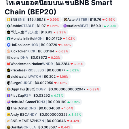
โทเคนยอดนิยมบนเชนBNB Smart
Chain (BEP20)
BNB
BNB
฿19,458.18
Aster
ASTER
฿19.76
0.99%
0.49%
Stable
STABLE
฿1.07
Audiera
BEAT
฿69.91
1.22%
2.09%
币安人生
币安人生
฿16.93
8.23%
Monsta Infinite
MONI
฿0.01729
1.02%
HoDooi.com
HOD
฿0.00729
0.59%
KickToken
KICK
฿0.03164
0.63%
Idena
IDNA
฿0.03672
0.23%
Wonderman Nation
WNDR
฿0.2284
6.05%
Priceless
PRICELESS
฿0.003877
5.62%
yieldwatch
WATCH
฿0.202
1.06%
Surge
SURGE
฿0.007956
3.02%
Oggy Inu (BSC)
OGGY
฿0.00000000002947
0.89%
PlayZap
PZP
฿0.03292
4.73%
Nebula3 GameFi
SN3
฿0.009199
0.79%
The Dons
DONS
฿0.0004069
1.04%
Andy BSC
ANDY
฿0.0000000325
8.44%
BNB MEME SZN
SZN
฿0.003646
3.32%
Gorilla
GORILLA
฿0.003587
0.44%