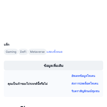
โซเชียล
การขายที่กำลังจะมีขึ้น
อัตราเงินทุน
เรียนรู้และรับ
สัญญา
0x6397...201010
3.2
เรตติ้ง (CertiK)
ปฏิทิน
สำรวจ
bscscan.com
วอลเลท
ปฏิทิน ICO
UCID
12813
แท็ก
ปฏิทินกิจกรรม
Gaming
DeFi
Metaverse
แสดงทั้งหมด
Boost
ข้อมูลเพิ่มเติม
อัพเดทข้อมูลโทเคน
ส่งการปลดล็อคโทเคน
คุณเป็นเจ้าของโปรเจกต์นี้หรือไม่
รับตราสัญลักษณ์ชุมชน