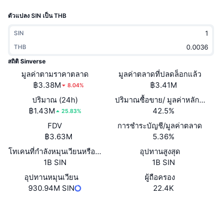
กำลังเป็นที่นิยม
คริปโตฯ ETFs
ตัวแปลง SIN เป็น THB
การเรียนรู้
CMC MCP
ใหม่
บิตคอยน์ ETFs
SIN
x402
ข่าว
THB
คริปโต
อีเธอเรียม ETFs
สถิติ Sinverse
Academy
มูลค่าตามราคาตลาด
มูลค่าตลาดที่ปลดล็อกแล้ว
การเมือง
฿3.38M
฿3.41M
8.04%
การวิเคราะห์ทางเทคนิค
วิจัย
ปริมาณ (24h)
ปริมาณซื้อขาย/ มูลค่าหลักทรัพย
สปอต
฿1.43M
42.5%
RSI
วิดีโอ
25.83%
FDV
การชำระบัญชี/มูลค่าตลาด
การเงิน
MACD
คลังคำศัพท์
฿3.63M
5.36%
โทเคนที่กำลังหมุนเวียนหรือถูกล็อค
เทคโนโลยี
อุปทานสูงสุด
1B SIN
1B SIN
ตราสารอนุพันธ์
แคมเปญ
อุปทานหมุนเวียน
ผู้ถือครอง
NFT
930.94M SIN
22.4K
ภาพรวม
Airdrop
สถิติ NFT โดยภาพรวม
เว็บไซต์
Website
Whitepaper
การชำระบัญชี
รางวัลเพชร