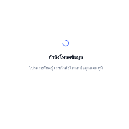
นักเทรดชั้นนำ
บทความ
เงินไหลเข้า/ไหลออกของ Exchange
DEX API
แปลงสกุลเงิน
ตารางอันดับ
Spot
เซนติเมนต์
องค์กร
จดหมายข่าว
ตัวชี้วัด
กำลังเป็นที่นิยม
ตราสารอนุพันธ์
ราคา
CMC Launch
ที่กำลังจะมาถึง
ดัชนีความกลัวและความโลภ
แหล่งข้อมูล
CMC Labs
ที่เพิ่มเข้ามาล่าสุด
ดัชนีฤดูกาลอัลท์คอยน์
กำลังโหลดข้อมูล
CMC Max
GainersและLosers
ตัวชี้วัดวัฏจักรตลาด
เอกสาร
โปรดรอสักครู่ เรากำลังโหลดข้อมูลแผนภูมิ
ข่าวเด่น
ที่มีผู้เข้าชมมากที่สุด
สัดส่วนมูลค่าตลาดรวมของบิตคอยน์เปรียบเทียบกับตลา
คำถามพบบ่อย
เทเลบอท
ความรู้สึกที่มีต่อชุมชน
ดัชนี CoinMarketCap 20
การบูรณาการ AI
ลงโฆษณา
อันดับเชน
ดัชนี CoinMarketCap 100
CMC Agent Hub
ตลาดการคาดการณ์
กระแสเงินทุน ETF
วิดเจ็ตสำหรับเว็บไซต์
ตลาดทักษะ