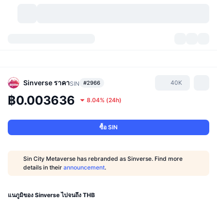
สกุลเงินคริปโต
แดชบอร์ด
สกุลเงินคริปโต
DexScan
ตลาด
อันดับ
Sinverse
ราคา
40K
#2966
SIN
฿0.003636
8.04%
(
24h
)
สัญญาณ
ตัวกลางการแลกเปลี่ยน
หมวดหมู่
New
ภาพรวมของตลาด
กำลังมาแรง
ชุมชน
ภาพตลาดย้อนหลัง
ตลาด Spot
การซื้อขายสินทรัพย์ดิจิทัลโดยผ่านคนกลาง:
ซื้อ SIN
ใหม่
ฟีด
API
การปลดล็อกโทเคน
จำนวนคริปโทเคอร์เรนซี
Spot
Sin City Metaverse has rebranded as Sinverse. Find more
details in their
announcement
.
ราคาบวก
หัวข้อ
อัตราผลตอบแทน
ผลิตภัณฑ์
คลังของ บิตคอยน์
ตราสารอนุพันธ์
API
Meme Explorer
แนภูมิของ Sinverse ไปจนถึง THB
ไลฟ์สด
สินทรัพย์ในโลกแห่งความเป็นจริง
คลังของ บีเอนบี
ผลิตภัณฑ์
API คริปโต
การซื้อขายสินทรัพย์ดิจิทัลโดยไม่มีคนกลาง: