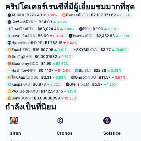
คริปโตเคอร์เรนซีที่มีผู้เยี่ยมชมมากที่สุด
ADI
ADI
฿226.43
บิตคอยน์
BTC
฿2,137,071.62
0.69%
0.57%
เอ็กซ์อาร์พี
XRP
฿34.03
0.76%
อีเธอเรียม
ETH
฿63,024.46
Pi
PI
฿2.96
0.40%
1.18%
คาร์ดาโน
ADA
฿6.60
โซลานา
SOL
฿2,452.83
0.46%
2.00%
Hyperliquid
HYPE
฿1,783.15
2.63%
Zcash
ZEC
฿16,697.95
SKYAI
SKYAI
฿3.77
0.41%
19.69%
ชิบะอินุ
SHIB
฿0.0001532
0.61%
Biconomy
BICO
฿1.99
52.62%
Hashflow
HFT
฿0.4107
Sui
SUI
฿22.38
51.24%
0.48%
โดชคอยน์
DOGE
฿2.31
Ondo
ONDO
฿11.57
0.95%
0.64%
Kaspa
KAS
฿0.873
Stellar
XLM
฿5.37
3.62%
1.25%
PAX Gold
PAXG
฿142,540.15
1.15%
Bonk
BONK
฿0.00008099
12.38%
กำลังเป็นที่นิยม
siren
Cronos
Solstice