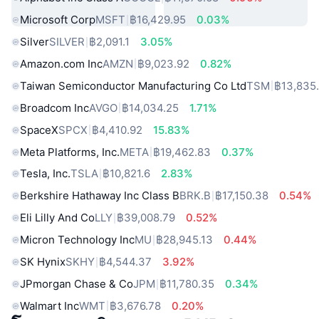
Microsoft Corp
MSFT
฿16,429.95
0.03%
Silver
SILVER
฿2,091.1
3.05%
Amazon.com Inc
AMZN
฿9,023.92
0.82%
Taiwan Semiconductor Manufacturing Co Ltd
TSM
฿13,835
Broadcom Inc
AVGO
฿14,034.25
1.71%
SpaceX
SPCX
฿4,410.92
15.83%
Meta Platforms, Inc.
META
฿19,462.83
0.37%
Tesla, Inc.
TSLA
฿10,821.6
2.83%
Berkshire Hathaway Inc Class B
BRK.B
฿17,150.38
0.54%
Eli Lilly And Co
LLY
฿39,008.79
0.52%
Micron Technology Inc
MU
฿28,945.13
0.44%
SK Hynix
SKHY
฿4,544.37
3.92%
JPmorgan Chase & Co
JPM
฿11,780.35
0.34%
Walmart Inc
WMT
฿3,676.78
0.20%