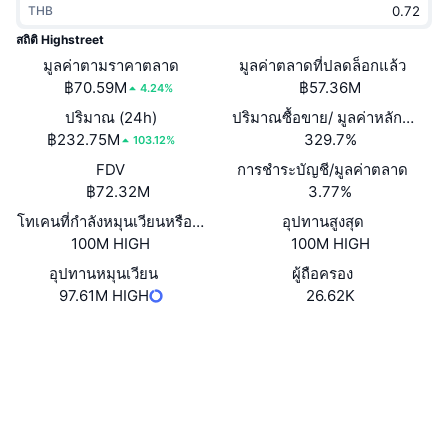
THB
กำลังเป็นที่นิยม
คริปโตฯ ETFs
การเรียนรู้
CMC MCP
สถิติ Highstreet
มูลค่าตามราคาตลาด
ใหม่
มูลค่าตลาดที่ปลดล็อกแล้ว
บิตคอยน์ ETFs
x402
ข่าว
฿70.59M
฿57.36M
4.24%
คริปโต
อีเธอเรียม ETFs
ปริมาณ (24h)
ปริมาณซื้อขาย/ มูลค่าหลักทรัพย
Academy
฿232.75M
329.7%
103.12%
การเมือง
FDV
การชำระบัญชี/มูลค่าตลาด
การวิเคราะห์ทางเทคนิค
วิจัย
฿72.32M
3.77%
สปอต
โทเคนที่กำลังหมุนเวียนหรือถูกล็อค
อุปทานสูงสุด
RSI
วิดีโอ
100M HIGH
100M HIGH
การเงิน
MACD
อุปทานหมุนเวียน
ผู้ถือครอง
คลังคำศัพท์
97.61M HIGH
26.62K
เทคโนโลยี
เว็บไซต์
Website
Whitepaper
ตราสารอนุพันธ์
แคมเปญ
NFT
โซเชียล
ภาพรวม
Airdrop
สถิติ NFT โดยภาพรวม
0x71Ab...420282
สัญญา
การชำระบัญชี
รางวัลเพชร