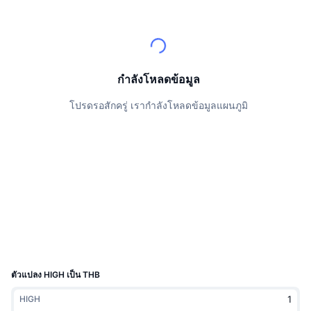
นักเทรดชั้นนำ
บทความ
เงินไหลเข้า/ไหลออกของ Exchange
DEX API
แปลงสกุลเงิน
ตารางอันดับ
Spot
เซนติเมนต์
องค์กร
จดหมายข่าว
ตัวชี้วัด
กำลังเป็นที่นิยม
ตราสารอนุพันธ์
ราคา
CMC Launch
กำลังโหลดข้อมูล
ที่กำลังจะมาถึง
ดัชนีความกลัวและความโลภ
โปรดรอสักครู่ เรากำลังโหลดข้อมูลแผนภูมิ
แหล่งข้อมูล
CMC Labs
ที่เพิ่มเข้ามาล่าสุด
ดัชนีฤดูกาลอัลท์คอยน์
CMC Max
GainersและLosers
ตัวชี้วัดวัฏจักรตลาด
เอกสาร
ข่าวเด่น
ที่มีผู้เข้าชมมากที่สุด
สัดส่วนมูลค่าตลาดรวมของบิตคอยน์เปรียบเทียบกับตลา
คำถามพบบ่อย
เทเลบอท
ความรู้สึกที่มีต่อชุมชน
ดัชนี CoinMarketCap 20
การบูรณาการ AI
ลงโฆษณา
อันดับเชน
ดัชนี CoinMarketCap 100
CMC Agent Hub
ตัวแปลง HIGH เป็น THB
ตลาดการคาดการณ์
กระแสเงินทุน ETF
วิดเจ็ตสำหรับเว็บไซต์
HIGH
ตลาดทักษะ