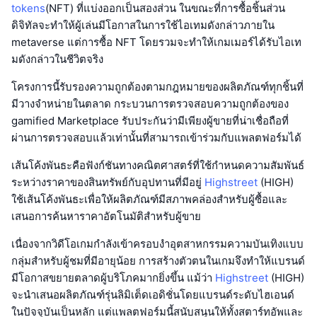
tokens
(NFT) ที่แบ่งออกเป็นสองส่วน ในขณะที่การซื้อชิ้นส่วน
ดิจิทัลจะทำให้ผู้เล่นมีโอกาสในการใช้ไอเทมดังกล่าวภายใน
metaverse แต่การซื้อ NFT โดยรวมจะทำให้เกมเมอร์ได้รับไอเท
มดังกล่าวในชีวิตจริง
โครงการนี้รับรองความถูกต้องตามกฎหมายของผลิตภัณฑ์ทุกชิ้นที่
มีวางจำหน่ายในตลาด กระบวนการตรวจสอบความถูกต้องของ
gamified Marketplace รับประกันว่ามีเพียงผู้ขายที่น่าเชื่อถือที่
ผ่านการตรวจสอบแล้วเท่านั้นที่สามารถเข้าร่วมกับแพลตฟอร์มได้
เส้นโค้งพันธะคือฟังก์ชันทางคณิตศาสตร์ที่ใช้กำหนดความสัมพันธ์
ระหว่างราคาของสินทรัพย์กับอุปทานที่มีอยู่
Highstreet
(HIGH)
ใช้เส้นโค้งพันธะเพื่อให้ผลิตภัณฑ์มีสภาพคล่องสำหรับผู้ซื้อและ
เสนอการค้นหาราคาอัตโนมัติสำหรับผู้ขาย
เนื่องจากวิดีโอเกมกำลังเข้าครอบงำอุตสาหกรรมความบันเทิงแบบ
กลุ่มสำหรับผู้ชมที่มีอายุน้อย การสร้างตัวตนในเกมจึงทำให้แบรนด์
มีโอกาสขยายตลาดผู้บริโภคมากยิ่งขึ้น แม้ว่า
Highstreet
(HIGH)
จะนำเสนอผลิตภัณฑ์รุ่นลิมิเต็ดเอดิชั่นโดยแบรนด์ระดับไฮเอนด์
ในปัจจุบันเป็นหลัก แต่แพลตฟอร์มนี้สนับสนุนให้ทั้งสตาร์ทอัพและ