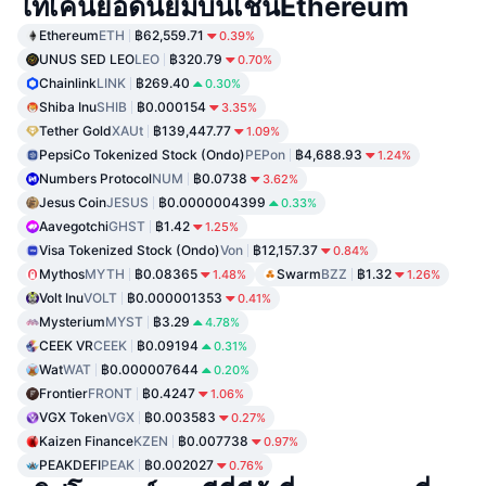
โทเคนยอดนิยมบนเชนEthereum
Ethereum
ETH
฿62,559.71
0.39%
UNUS SED LEO
LEO
฿320.79
0.70%
Chainlink
LINK
฿269.40
0.30%
Shiba Inu
SHIB
฿0.000154
3.35%
Tether Gold
XAUt
฿139,447.77
1.09%
PepsiCo Tokenized Stock (Ondo)
PEPon
฿4,688.93
1.24%
Numbers Protocol
NUM
฿0.0738
3.62%
Jesus Coin
JESUS
฿0.0000004399
0.33%
Aavegotchi
GHST
฿1.42
1.25%
Visa Tokenized Stock (Ondo)
Von
฿12,157.37
0.84%
Mythos
MYTH
฿0.08365
Swarm
BZZ
฿1.32
1.48%
1.26%
Volt Inu
VOLT
฿0.000001353
0.41%
Mysterium
MYST
฿3.29
4.78%
CEEK VR
CEEK
฿0.09194
0.31%
Wat
WAT
฿0.000007644
0.20%
Frontier
FRONT
฿0.4247
1.06%
VGX Token
VGX
฿0.003583
0.27%
Kaizen Finance
KZEN
฿0.007738
0.97%
PEAKDEFI
PEAK
฿0.002027
0.76%