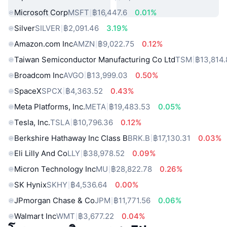
Microsoft Corp
MSFT
฿16,447.6
0.01%
Silver
SILVER
฿2,091.46
3.19%
Amazon.com Inc
AMZN
฿9,022.75
0.12%
Taiwan Semiconductor Manufacturing Co Ltd
TSM
฿13,814.
Broadcom Inc
AVGO
฿13,999.03
0.50%
SpaceX
SPCX
฿4,363.52
0.43%
Meta Platforms, Inc.
META
฿19,483.53
0.05%
Tesla, Inc.
TSLA
฿10,796.36
0.12%
Berkshire Hathaway Inc Class B
BRK.B
฿17,130.31
0.03%
Eli Lilly And Co
LLY
฿38,978.52
0.09%
Micron Technology Inc
MU
฿28,822.78
0.26%
SK Hynix
SKHY
฿4,536.64
0.00%
JPmorgan Chase & Co
JPM
฿11,771.56
0.06%
Walmart Inc
WMT
฿3,677.22
0.04%