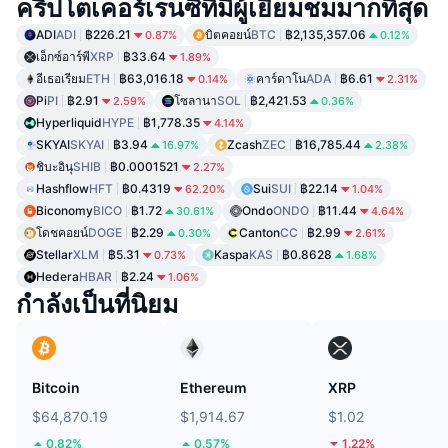
คริปโตเคอร์เรนซีที่มีผู้เยี่ยมชมมากที่สุด
ADI
ADI
฿226.21
บิตคอยน์
BTC
฿2,135,357.06
0.87%
0.12%
เอ็กซ์อาร์พี
XRP
฿33.64
1.89%
อีเธอเรียม
ETH
฿63,016.18
คาร์ดาโน
ADA
฿6.61
0.14%
2.31%
Pi
PI
฿2.91
โซลานา
SOL
฿2,421.53
2.59%
0.36%
Hyperliquid
HYPE
฿1,778.35
4.14%
SKYAI
SKYAI
฿3.94
Zcash
ZEC
฿16,785.44
16.97%
2.38%
ชิบะอินุ
SHIB
฿0.0001521
2.27%
Hashflow
HFT
฿0.4319
Sui
SUI
฿22.14
62.20%
1.04%
Biconomy
BICO
฿1.72
Ondo
ONDO
฿11.44
30.61%
4.64%
โดชคอยน์
DOGE
฿2.29
Canton
CC
฿2.99
0.30%
2.61%
Stellar
XLM
฿5.31
Kaspa
KAS
฿0.8628
0.73%
1.68%
Hedera
HBAR
฿2.24
1.06%
กำลังเป็นที่นิยม
Bitcoin
Ethereum
XRP
$64,870.19
$1,914.67
$1.02
0.82%
0.57%
1.22%