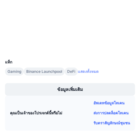
3.5
การขายที่กำลังจะมีขึ้น
เรตติ้ง (CertiK)
อัตราเงินทุน
เรียนรู้และรับ
Audits
etherscan.io
ปฏิทิน
สำรวจ
วอลเลท
ปฏิทิน ICO
UCID
11232
ปฏิทินกิจกรรม
แท็ก
Gaming
Binance Launchpool
DeFi
แสดงทั้งหมด
Boost
ข้อมูลเพิ่มเติม
อัพเดทข้อมูลโทเคน
ส่งการปลดล็อคโทเคน
คุณเป็นเจ้าของโปรเจกต์นี้หรือไม่
รับตราสัญลักษณ์ชุมชน