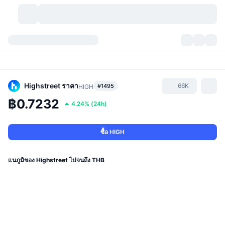
สกุลเงินคริปโต
แดชบอร์ด
สกุลเงินคริปโต
DexScan
ตลาด
อันดับ
Highstreet
ราคา
66K
#1495
HIGH
฿0.7232
4.24%
(
24h
)
สัญญาณ
ตัวกลางการแลกเปลี่ยน
หมวดหมู่
New
ภาพรวมของตลาด
กำลังมาแรง
ชุมชน
ภาพตลาดย้อนหลัง
ตลาด Spot
การซื้อขายสินทรัพย์ดิจิทัลโดยผ่านคนกลาง:
ซื้อ HIGH
ใหม่
ฟีด
API
การปลดล็อกโทเคน
จำนวนคริปโทเคอร์เรนซี
Spot
แนภูมิของ Highstreet ไปจนถึง THB
ราคาบวก
หัวข้อ
อัตราผลตอบแทน
ผลิตภัณฑ์
คลังของ บิตคอยน์
ตราสารอนุพันธ์
API
Meme Explorer
ไลฟ์สด
สินทรัพย์ในโลกแห่งความเป็นจริง
คลังของ บีเอนบี
ผลิตภัณฑ์
API คริปโต
การซื้อขายสินทรัพย์ดิจิทัลโดยไม่มีคนกลาง: