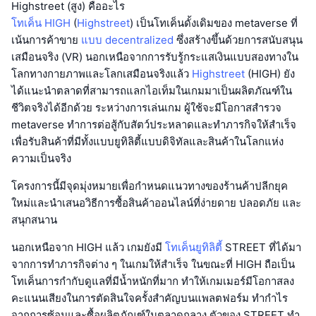
Highstreet (สูง) คืออะไร
โทเค็น HIGH
(
Highstreet
) เป็นโทเค็นดั้งเดิมของ metaverse ที่
เน้นการค้าขาย
แบบ decentralized
ซึ่งสร้างขึ้นด้วยการสนับสนุน
เสมือนจริง (VR) นอกเหนือจากการรับรู้กระแสเงินแบบสองทางใน
โลกทางกายภาพและโลกเสมือนจริงแล้ว
Highstreet
(HIGH) ยัง
ได้แนะนำตลาดที่สามารถแลกไอเท็มในเกมมาเป็นผลิตภัณฑ์ใน
ชีวิตจริงได้อีกด้วย ระหว่างการเล่นเกม ผู้ใช้จะมีโอกาสสำรวจ
metaverse ทำการต่อสู้กับสัตว์ประหลาดและทำภารกิจให้สำเร็จ
เพื่อรับสินค้าที่มีทั้งแบบยูทิลิตี้แบบดิจิทัลและสินค้าในโลกแห่ง
ความเป็นจริง
โครงการนี้มีจุดมุ่งหมายเพื่อกำหนดแนวทางของร้านค้าปลีกยุค
ใหม่และนำเสนอวิธีการซื้อสินค้าออนไลน์ที่ง่ายดาย ปลอดภัย และ
สนุกสนาน
นอกเหนือจาก HIGH แล้ว เกมยังมี
โทเค็นยูทิลิตี้
STREET ที่ได้มา
จากการทำภารกิจต่าง ๆ ในเกมให้สำเร็จ ในขณะที่ HIGH ถือเป็น
โทเค็นการกำกับดูแลที่มีน้ำหนักที่มาก ทำให้เกมเมอร์มีโอกาสลง
คะแนนเสียงในการตัดสินใจครั้งสำคัญบนแพลตฟอร์ม ทำกำไร
จากการซ้อนและซื้อผลิตภัณฑ์ในตลาดกลาง ตัวของ STREET ทำ