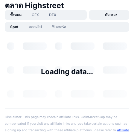
ตลาด Highstreet
ทั้งหมด
CEX
DEX
ตัวกรอง
Spot
ตลอดไป
ฟิวเจอร์ส
Loading data...
Disclaimer: This page may contain affiliate links. CoinMarketCap may be
compensated if you visit any affiliate links and you take certain actions such as
signing up and transacting with these affiliate platforms. Please refer to
Affiliate