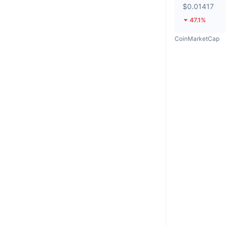
$0.01417
47.1%
CoinMarketCap