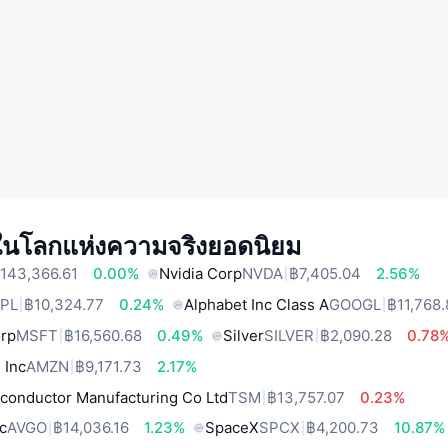
์ในโลกแห่งความจริงยอดนิยม
143,366.61
0.00%
Nvidia Corp
NVDA
฿7,405.04
2.56%
PL
฿10,324.77
0.24%
Alphabet Inc Class A
GOOGL
฿11,768
orp
MSFT
฿16,560.68
0.49%
Silver
SILVER
฿2,090.28
0.78
 Inc
AMZN
฿9,171.73
2.17%
conductor Manufacturing Co Ltd
TSM
฿13,757.07
0.23%
c
AVGO
฿14,036.16
1.23%
SpaceX
SPCX
฿4,200.73
10.87%