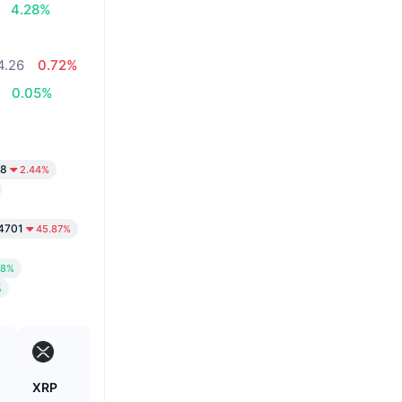
4.28%
4.26
0.72%
0.05%
88
2.44%
4701
45.87%
58%
%
XRP
SKYAI