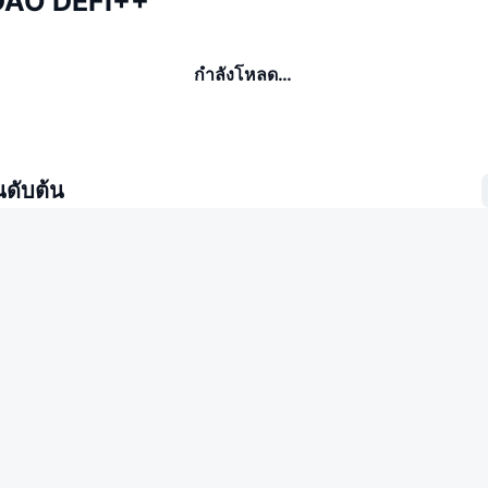
ieDAO DEFI++
กำลังโหลด…
นดับต้น