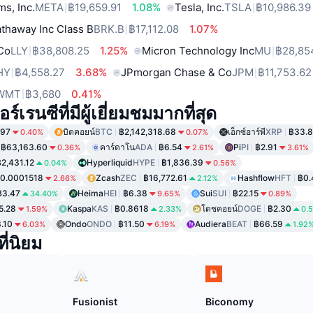
ms, Inc.
META
฿19,659.91
1.08%
Tesla, Inc.
TSLA
฿10,986.39
thaway Inc Class B
BRK.B
฿17,112.08
1.07%
 Co
LLY
฿38,808.25
1.25%
Micron Technology Inc
MU
฿28,85
HY
฿4,558.27
3.68%
JPmorgan Chase & Co
JPM
฿11,753.62
WMT
฿3,680
0.41%
์เรนซีที่มีผู้เยี่ยมชมมากที่สุด
.97
บิตคอยน์
BTC
฿2,142,318.68
เอ็กซ์อาร์พี
XRP
฿33.
0.40%
0.07%
฿63,163.60
คาร์ดาโน
ADA
฿6.54
Pi
PI
฿2.91
0.36%
2.61%
3.61%
฿2,431.12
Hyperliquid
HYPE
฿1,836.39
0.04%
0.56%
0.0001518
Zcash
ZEC
฿16,772.61
Hashflow
HFT
฿0.
2.66%
2.12%
฿3.47
Heima
HEI
฿6.38
Sui
SUI
฿22.15
34.40%
9.65%
0.89%
5.28
Kaspa
KAS
฿0.8618
โดชคอยน์
DOGE
฿2.30
1.59%
2.33%
0.
.10
Ondo
ONDO
฿11.50
Audiera
BEAT
฿66.59
6.03%
6.19%
1.92
ี่นิยม
Fusionist
Biconomy