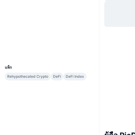
เว็บไซต์
Website
โซเชียล
สัญญา
0x8d1c...23b033
สำรวจ
etherscan.io
วอลเลท
UCID
7874
แท็ก
Rehypothecated Crypto
DeFi
DeFi Index