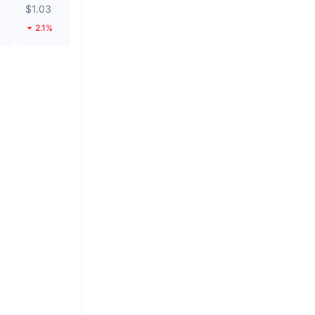
$1.03
$0.1055
2.1%
34.95%