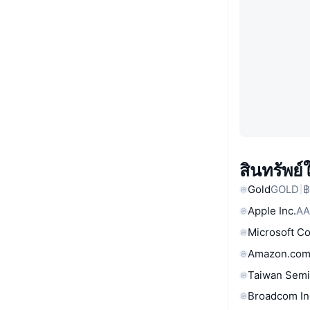
สินทรัพย
Gold
GOLD
฿
Apple Inc.
AA
Microsoft C
Amazon.com
Taiwan Semi
Broadcom In