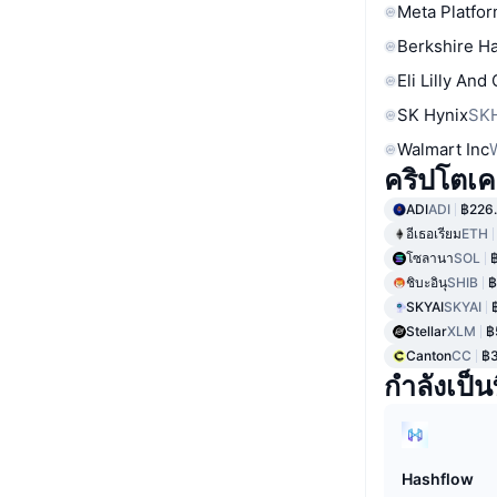
Meta Platfor
Berkshire Ha
Eli Lilly And
SK Hynix
SK
Walmart Inc
คริปโตเคอร
ADI
ADI
฿226
อีเธอเรียม
ETH
โซลานา
SOL
ชิบะอินุ
SHIB
฿
SKYAI
SKYAI
Stellar
XLM
฿
Canton
CC
฿3
กำลังเป็นท
Hashflow