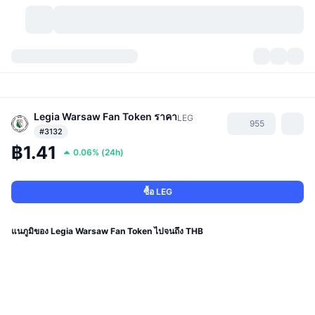
สกุลเงินคริปโต
แดชบอร์ด
สกุลเงินคริปโต
DexScan
ตลาด
อันดับ
Legia Warsaw Fan Token
ราคา
LEG
955
#3132
สัญญาณ
ตัวกลางการแลกเปลี่ยน
฿1.41
หมวดหมู่
New
ภาพรวมของตลาด
0.06%
(
24h
)
กำลังมาแรง
ชุมชน
ภาพตลาดย้อนหลัง
ตลาด Spot
การซื้อขายสินทรัพย์ดิจิทัลโดยผ่านคนกลาง:
ซื้อ LEG
ใหม่
ฟีด
API
การปลดล็อกโทเคน
จำนวนคริปโทเคอร์เรนซี
Spot
แนภูมิของ Legia Warsaw Fan Token ไปจนถึง THB
ราคาบวก
หัวข้อ
อัตราผลตอบแทน
ผลิตภัณฑ์
คลังของ บิตคอยน์
ตราสารอนุพันธ์
API
Meme Explorer
ไลฟ์สด
สินทรัพย์ในโลกแห่งความเป็นจริง
คลังของ บีเอนบี
ผลิตภัณฑ์
API คริปโต
การซื้อขายสินทรัพย์ดิจิทัลโดยไม่มีคนกลาง: