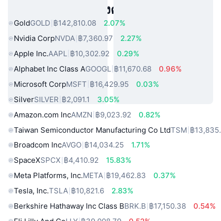
สินทรัพย์ในโลกแห่งความจริงยอดนิยม
Gold
GOLD
฿142,810.08
2.07%
Nvidia Corp
NVDA
฿7,360.97
2.27%
Apple Inc.
AAPL
฿10,302.92
0.29%
Alphabet Inc Class A
GOOGL
฿11,670.68
0.96%
Microsoft Corp
MSFT
฿16,429.95
0.03%
Silver
SILVER
฿2,091.1
3.05%
Amazon.com Inc
AMZN
฿9,023.92
0.82%
Taiwan Semiconductor Manufacturing Co Ltd
TSM
฿13,835
Broadcom Inc
AVGO
฿14,034.25
1.71%
SpaceX
SPCX
฿4,410.92
15.83%
Meta Platforms, Inc.
META
฿19,462.83
0.37%
Tesla, Inc.
TSLA
฿10,821.6
2.83%
Berkshire Hathaway Inc Class B
BRK.B
฿17,150.38
0.54%