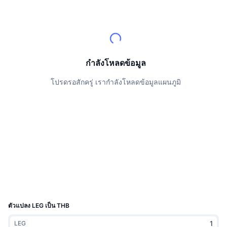
นักเทรดชั้นนำ
บทความ
เงินไหลเข้า/ไหลออกของ Exchange
DEX API
แปลงสกุลเงิน
ตารางอันดับ
Spot
เซนติเมนต์
องค์กร
จดหมายข่าว
ตัวชี้วัด
กำลังเป็นที่นิยม
ตราสารอนุพันธ์
ราคา
CMC Launch
ที่กำลังจะมาถึง
ดัชนีความกลัวและความโลภ
กำลังโหลดข้อมูล
แหล่งข้อมูล
CMC Labs
โปรดรอสักครู่ เรากำลังโหลดข้อมูลแผนภูมิ
ที่เพิ่มเข้ามาล่าสุด
ดัชนีฤดูกาลอัลท์คอยน์
CMC Max
GainersและLosers
ตัวชี้วัดวัฏจักรตลาด
เอกสาร
ข่าวเด่น
ที่มีผู้เข้าชมมากที่สุด
สัดส่วนมูลค่าตลาดรวมของบิตคอยน์เปรียบเทียบกับตลา
คำถามพบบ่อย
เทเลบอท
ความรู้สึกที่มีต่อชุมชน
ดัชนี CoinMarketCap 20
การบูรณาการ AI
ลงโฆษณา
อันดับเชน
ดัชนี CoinMarketCap 100
CMC Agent Hub
ตัวแปลง LEG เป็น THB
ตลาดการคาดการณ์
กระแสเงินทุน ETF
วิดเจ็ตสำหรับเว็บไซต์
ตลาดทักษะ
LEG