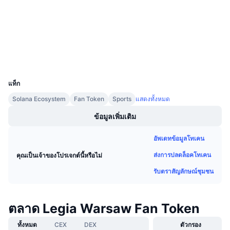
การขายที่กำลังจะมีขึ้น
chiliscan.com
อัตราเงินทุน
เรียนรู้และรับ
สำรวจ
วอลเลท
ปฏิทิน
UCID
9509
ปฏิทิน ICO
แท็ก
ปฏิทินกิจกรรม
Solana Ecosystem
Fan Token
Sports
แสดงทั้งหมด
ข้อมูลเพิ่มเติม
อัพเดทข้อมูลโทเคน
ส่งการปลดล็อคโทเคน
คุณเป็นเจ้าของโปรเจกต์นี้หรือไม่
รับตราสัญลักษณ์ชุมชน
ตลาด Legia Warsaw Fan Token
ทั้งหมด
CEX
DEX
ตัวกรอง