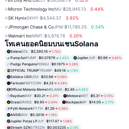
Eli Lilly And Co
LLY
฿39,008.79
0.52%
Micron Technology Inc
MU
฿28,945.13
0.44%
SK Hynix
SKHY
฿4,544.37
3.92%
JPmorgan Chase & Co
JPM
฿11,780.35
0.34%
Walmart Inc
WMT
฿3,676.78
0.20%
โทเคนยอดนิยมบนเชนSolana
Solana
SOL
฿2,390.16
1.72%
Pump.fun
PUMP
฿0.07879
Jupiter
JUP
฿5.96
2.42%
3.62%
Pudgy Penguins
PENGU
฿0.1975
3.28%
OFFICIAL TRUMP
TRUMP
฿49.16
1.74%
Solstice USX
USX
฿32.98
0.59%
Fartcoin
FARTCOIN
฿4.23
4.26%
Official Melania Meme
MELANIA
฿2.49
0.95%
Raydium
RAY
฿20.21
Meteora
MET
฿5.31
0.37%
3.73%
Grass
GRASS
฿9.95
Backpack
BP
฿14.05
2.04%
3.77%
Pyth Network
PYTH
฿1.29
0.06%
AIVIVE
AVV
฿0.3016
1.70%
Jupiter Perps LP
JLP
฿117.47
1.08%
Stream SZN
STRSZN
฿0.003235
2.14%