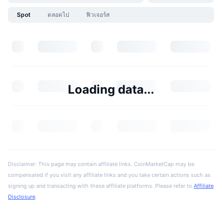
Spot
ตลอดไป
ฟิวเจอร์ส
Loading data...
Disclaimer: This page may contain affiliate links. CoinMarketCap may be
compensated if you visit any affiliate links and you take certain actions such as
signing up and transacting with these affiliate platforms. Please refer to
Affiliate
Disclosure
.