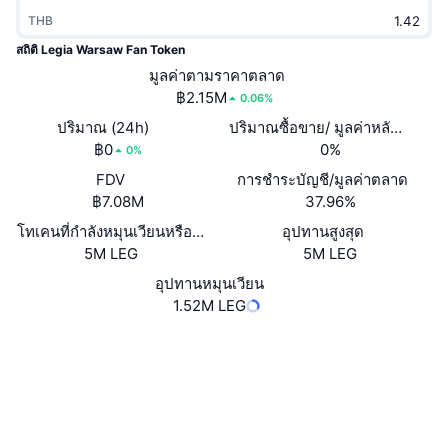
กำลังเป็นที่นิยม
คริปโตฯ ETFs
THB
การเรียนรู้
CMC MCP
สถิติ Legia Warsaw Fan Token
ใหม่
บิตคอยน์ ETFs
มูลค่าตามราคาตลาด
x402
ข่าว
฿2.15M
0.06%
คริปโต
อีเธอเรียม ETFs
ปริมาณ (24h)
ปริมาณซื้อขาย/ มูลค่าหลักทรัพย
Academy
฿0
0%
0%
การเมือง
การวิเคราะห์ทางเทคนิค
วิจัย
FDV
การชำระบัญชี/มูลค่าตลาด
฿7.08M
37.96%
สปอต
RSI
วิดีโอ
โทเคนที่กำลังหมุนเวียนหรือถูกล็อค
อุปทานสูงสุด
5M LEG
5M LEG
การเงิน
MACD
คลังคำศัพท์
อุปทานหมุนเวียน
เทคโนโลยี
1.52M LEG
ตราสารอนุพันธ์
แคมเปญ
เว็บไซต์
Website
Whitepaper
NFT
โซเชียล
ภาพรวม
Airdrop
HW1hgp...3pgC2G
สัญญา
สถิติ NFT โดยภาพรวม
การชำระบัญชี
รางวัลเพชร
3.6
เรตติ้ง (CertiK)