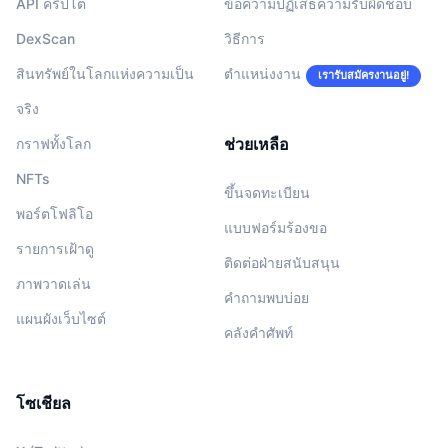
API คริปโต
ข้อความปฏิเสธความรับผิดชอบ
DexScan
วิธีการ
สินทรัพย์ในโลกแห่งความเป็น
ตำแหน่งงาน
เรารับสมัครงานอยู่!
จริง
ช่วยเหลือ
กราฟทั้งโลก
NFTs
ขึ้นจดทะเบียน
พอร์ตโฟลิโอ
แบบฟอร์มร้องขอ
รายการเฝ้าดู
ติดต่อฝ่ายสนับสนุน
ภาพวาดเล่น
คำถามพบบ่อย
แผนผังเว็บไซต์
คลังคำศัพท์
โซเชียล