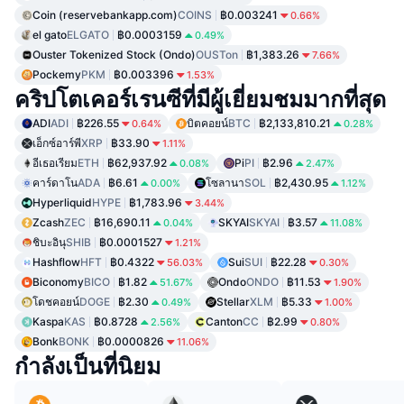
Coin (reservebankapp.com)
COINS
฿0.003241
0.66%
el gato
ELGATO
฿0.0003159
0.49%
Ouster Tokenized Stock (Ondo)
OUSTon
฿1,383.26
7.66%
Pockemy
PKM
฿0.003396
1.53%
คริปโตเคอร์เรนซีที่มีผู้เยี่ยมชมมากที่สุด
ADI
ADI
฿226.55
บิตคอยน์
BTC
฿2,133,810.21
0.64%
0.28%
เอ็กซ์อาร์พี
XRP
฿33.90
1.11%
อีเธอเรียม
ETH
฿62,937.92
Pi
PI
฿2.96
0.08%
2.47%
คาร์ดาโน
ADA
฿6.61
โซลานา
SOL
฿2,430.95
0.00%
1.12%
Hyperliquid
HYPE
฿1,783.96
3.44%
Zcash
ZEC
฿16,690.11
SKYAI
SKYAI
฿3.57
0.04%
11.08%
ชิบะอินุ
SHIB
฿0.0001527
1.21%
Hashflow
HFT
฿0.4322
Sui
SUI
฿22.28
56.03%
0.30%
Biconomy
BICO
฿1.82
Ondo
ONDO
฿11.53
51.67%
1.90%
โดชคอยน์
DOGE
฿2.30
Stellar
XLM
฿5.33
0.49%
1.00%
Kaspa
KAS
฿0.8728
Canton
CC
฿2.99
2.56%
0.80%
Bonk
BONK
฿0.0000826
11.06%
กำลังเป็นที่นิยม