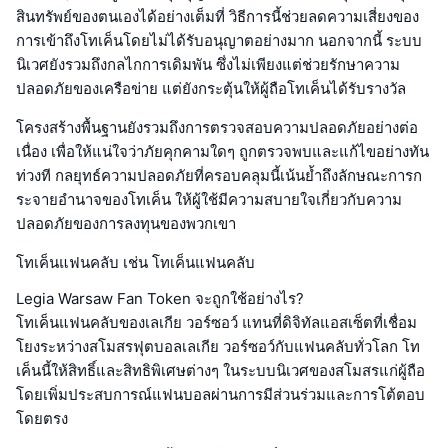
สินทรัพย์ของตนเองได้อย่างเต็มที่ วิธีการนี้ช่วยลดความเสี่ยงของ
การเข้าถึงโทเค็นโดยไม่ได้รับอนุญาตอย่างมาก นอกจากนี้ ระบบ
นิเวศยังรวมถึงกลไกการเดิมพัน ซึ่งไม่เพียงแต่ช่วยรักษาความ
ปลอดภัยของเครือข่าย แต่ยังกระตุ้นให้ผู้ถือโทเค็นได้รับรางวัล
โครงสร้างพื้นฐานยังรวมถึงการตรวจสอบความปลอดภัยอย่างต่อ
เนื่อง เพื่อให้แน่ใจว่าภัยคุกคามใดๆ ถูกตรวจพบและแก้ไขอย่างทัน
ท่วงที กลยุทธ์ความปลอดภัยที่ครอบคลุมนี้เน้นย้ำถึงลักษณะการก
ระจายอำนาจของโทเค็น ให้ผู้ใช้มีความสบายใจเกี่ยวกับความ
ปลอดภัยของการลงทุนของพวกเขา
โทเค็นแฟนคลับ เช่น โทเค็นแฟนคลับ
Legia Warsaw Fan Token จะถูกใช้อย่างไร?
โทเค็นแฟนคลับของเลเกีย วอร์ซอว์ แทนที่ดิจิทัลแอสเซ็ตที่เชื่อม
โยงระหว่างสโมสรฟุตบอลเลเกีย วอร์ซอว์กับแฟนคลับทั่วโลก โท
เค็นนี้ให้สิทธิ์และสิทธิพิเศษต่างๆ ในระบบนิเวศของสโมสรแก่ผู้ถือ
โดยเพิ่มประสบการณ์แฟนบอลผ่านการมีส่วนร่วมและการโต้ตอบ
โดยตรง