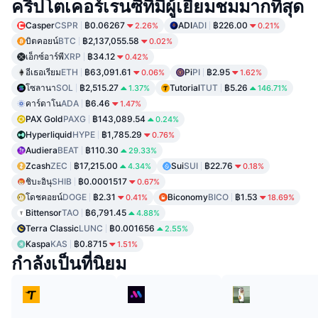
คริปโตเคอร์เรนซีที่มีผู้เยี่ยมชมมากที่สุด
Casper
CSPR
฿0.06267
ADI
ADI
฿226.00
2.26%
0.21%
บิตคอยน์
BTC
฿2,137,055.58
0.02%
เอ็กซ์อาร์พี
XRP
฿34.12
0.42%
อีเธอเรียม
ETH
฿63,091.61
Pi
PI
฿2.95
0.06%
1.62%
โซลานา
SOL
฿2,515.27
Tutorial
TUT
฿5.26
1.37%
146.71%
คาร์ดาโน
ADA
฿6.46
1.47%
PAX Gold
PAXG
฿143,089.54
0.24%
Hyperliquid
HYPE
฿1,785.29
0.76%
Audiera
BEAT
฿110.30
29.33%
Zcash
ZEC
฿17,215.00
Sui
SUI
฿22.76
4.34%
0.18%
ชิบะอินุ
SHIB
฿0.0001517
0.67%
โดชคอยน์
DOGE
฿2.31
Biconomy
BICO
฿1.53
0.41%
18.69%
Bittensor
TAO
฿6,791.45
4.88%
Terra Classic
LUNC
฿0.001656
2.55%
Kaspa
KAS
฿0.8715
1.51%
กำลังเป็นที่นิยม