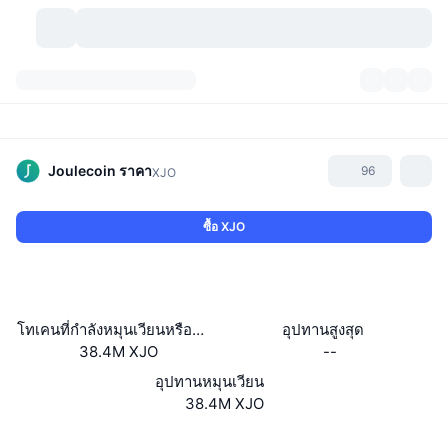
สกุลเงินคริปโต
แดชบอร์ด
สกุลเงินคริปโต
DexScan
ตลาด
อันดับ
Joulecoin
ราคา
96
XJO
สัญญาณ
ตัวกลางการแลกเปลี่ยน
หมวดหมู่
New
ภาพรวมของตลาด
ซื้อ XJO
กำลังมาแรง
ชุมชน
ภาพตลาดย้อนหลัง
ตลาด Spot
การซื้อขายสินทรัพย์ดิจิทัลโดยผ่านคนกลาง:
ใหม่
ฟีด
API
การปลดล็อกโทเคน
จำนวนคริปโทเคอร์เรนซี
Spot
โทเคนที่กำลังหมุนเวียนหรือถูกล็อค
อุปทานสูงสุด
38.4M XJO
--
ราคาบวก
หัวข้อ
อัตราผลตอบแทน
ผลิตภัณฑ์
คลังของ บิตคอยน์
ตราสารอนุพันธ์
API
อุปทานหมุนเวียน
Meme Explorer
38.4M XJO
ไลฟ์สด
สินทรัพย์ในโลกแห่งความเป็นจริง
คลังของ บีเอนบี
ผลิตภัณฑ์
API คริปโต
การซื้อขายสินทรัพย์ดิจิทัลโดยไม่มีคนกลาง:
เว็บไซต์
Website
Whitepaper