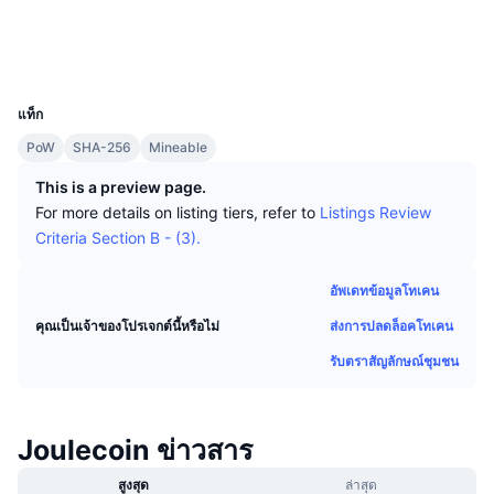
นักเทรดชั้นนำ
บทความ
เงินไหลเข้า/ไหลออกของ Exchange
DEX API
แปลงสกุลเงิน
โซเชียล
ตารางอันดับ
Spot
สำรวจ
chainz.cryptoid.info
เซนติเมนต์
องค์กร
จดหมายข่าว
UCID
ตัวชี้วัด
กำลังเป็นที่นิยม
ตราสารอนุพันธ์
68
แท็ก
ราคา
CMC Launch
ที่กำลังจะมาถึง
ดัชนีความกลัวและความโลภ
PoW
SHA-256
Mineable
แหล่งข้อมูล
CMC Labs
ที่เพิ่มเข้ามาล่าสุด
ดัชนีฤดูกาลอัลท์คอยน์
This is a preview page.
For more details on listing tiers, refer to
Listings Review
CMC Max
GainersและLosers
ตัวชี้วัดวัฏจักรตลาด
Criteria Section B - (3).
เอกสาร
ข่าวเด่น
ที่มีผู้เข้าชมมากที่สุด
สัดส่วนมูลค่าตลาดรวมของบิตคอยน์เปรียบเทียบกับตลา
อัพเดทข้อมูลโทเคน
คำถามพบบ่อย
ส่งการปลดล็อคโทเคน
คุณเป็นเจ้าของโปรเจกต์นี้หรือไม่
เทเลบอท
ความรู้สึกที่มีต่อชุมชน
ดัชนี CoinMarketCap 20
รับตราสัญลักษณ์ชุมชน
การบูรณาการ AI
ลงโฆษณา
อันดับเชน
ดัชนี CoinMarketCap 100
CMC Agent Hub
Joulecoin ข่าวสาร
ตลาดการคาดการณ์
กระแสเงินทุน ETF
วิดเจ็ตสำหรับเว็บไซต์
ตลาดทักษะ
สูงสุด
ล่าสุด