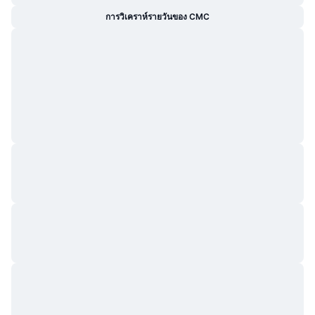
กำลังเป็นที่นิยม
คริปโตฯ ETFs
การวิเคราห์รายวันของ CMC
การเรียนรู้
CMC MCP
ใหม่
บิตคอยน์ ETFs
x402
ข่าว
คริปโต
อีเธอเรียม ETFs
Academy
การเมือง
การวิเคราะห์ทางเทคนิค
วิจัย
สปอต
RSI
วิดีโอ
การเงิน
MACD
คลังคำศัพท์
เทคโนโลยี
ตราสารอนุพันธ์
แคมเปญ
NFT
ภาพรวม
Airdrop
สถิติ NFT โดยภาพรวม
การชำระบัญชี
รางวัลเพชร