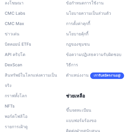
ลงโฆษณา
ข้อกำหนดการใช้งาน
CMC Labs
นโยบายความเป็นส่วนตัว
CMC Max
การตั้งค่าคุกกี้
ข่าวเด่น
นโยบายคุ้กกี้
บิตคอยน์ ETFs
กฎของชุมชน
API คริปโต
ข้อความปฏิเสธความรับผิดชอบ
DexScan
วิธีการ
สินทรัพย์ในโลกแห่งความเป็น
ตำแหน่งงาน
เรารับสมัครงานอยู่!
จริง
ช่วยเหลือ
กราฟทั้งโลก
NFTs
ขึ้นจดทะเบียน
พอร์ตโฟลิโอ
แบบฟอร์มร้องขอ
รายการเฝ้าดู
ติดต่อฝ่ายสนับสนุน