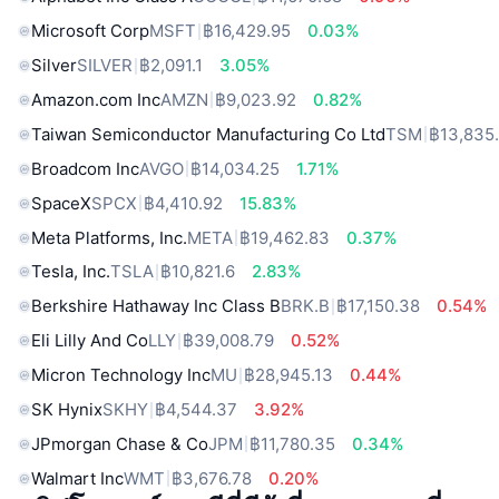
Microsoft Corp
MSFT
฿16,429.95
0.03%
Silver
SILVER
฿2,091.1
3.05%
Amazon.com Inc
AMZN
฿9,023.92
0.82%
Taiwan Semiconductor Manufacturing Co Ltd
TSM
฿13,835
Broadcom Inc
AVGO
฿14,034.25
1.71%
SpaceX
SPCX
฿4,410.92
15.83%
Meta Platforms, Inc.
META
฿19,462.83
0.37%
Tesla, Inc.
TSLA
฿10,821.6
2.83%
Berkshire Hathaway Inc Class B
BRK.B
฿17,150.38
0.54%
Eli Lilly And Co
LLY
฿39,008.79
0.52%
Micron Technology Inc
MU
฿28,945.13
0.44%
SK Hynix
SKHY
฿4,544.37
3.92%
JPmorgan Chase & Co
JPM
฿11,780.35
0.34%
Walmart Inc
WMT
฿3,676.78
0.20%