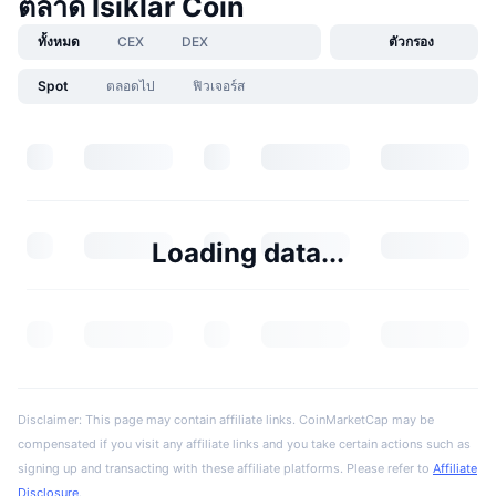
ตลาด Isiklar Coin
ทั้งหมด
CEX
DEX
ตัวกรอง
Spot
ตลอดไป
ฟิวเจอร์ส
Loading data...
Disclaimer: This page may contain affiliate links. CoinMarketCap may be
compensated if you visit any affiliate links and you take certain actions such as
signing up and transacting with these affiliate platforms. Please refer to
Affiliate
Disclosure
.