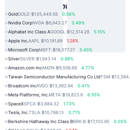
สินทรัพย์ในโลกแห่งความจริงยอดนิยม
Gold
GOLD
฿135,449.58
0.56%
Nvidia Corp
NVDA
฿6,943.27
3.49%
Alphabet Inc Class A
GOOGL
฿12,514.28
5.15%
Apple Inc.
AAPL
฿10,191.89
1.28%
Microsoft Corp
MSFT
฿16,377.27
5.45%
Silver
SILVER
฿1,943.14
0.88%
Amazon.com Inc
AMZN
฿9,508.69
4.77%
Taiwan Semiconductor Manufacturing Co Ltd
TSM
฿13,584
Broadcom Inc
AVGO
฿13,062.94
0.41%
Meta Platforms, Inc.
META
฿19,823.6
6.55%
SpaceX
SPCX
฿3,684.32
1.73%
Tesla, Inc.
TSLA
฿10,786.13
3.71%
Berkshire Hathaway Inc Class B
BRK.B
฿17,103.95
0.05%