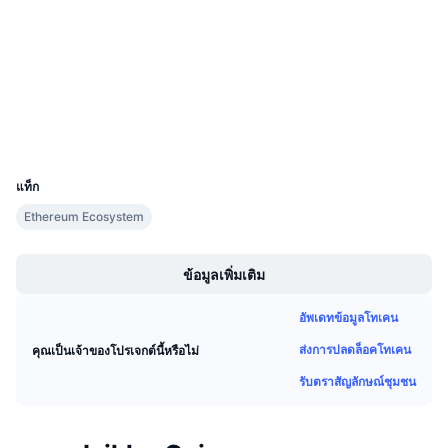
การขายที่กำลังจะมีขึ้น
สัญญา
0x4339...58670a
อัตราเงินทุน
เรียนรู้และรับ
3.3
เรตติ้ง (CertiK)
etherscan.io
สำรวจ
ปฏิทิน
วอลเลท
ปฏิทิน ICO
UCID
5468
แท็ก
ปฏิทินกิจกรรม
Ethereum Ecosystem
Boost
ข้อมูลเพิ่มเติม
อัพเดทข้อมูลโทเคน
ส่งการปลดล็อคโทเคน
คุณเป็นเจ้าของโปรเจกต์นี้หรือไม่
รับตราสัญลักษณ์ชุมชน