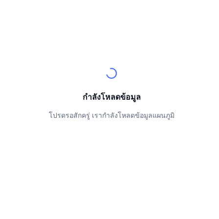
นักเทรดชั้นนำ
บทความ
เงินไหลเข้า/ไหลออกของ Exchange
DEX API
แปลงสกุลเงิน
ตารางอันดับ
Spot
เซนติเมนต์
องค์กร
จดหมายข่าว
ตัวชี้วัด
กำลังเป็นที่นิยม
ตราสารอนุพันธ์
ราคา
CMC Launch
ที่กำลังจะมาถึง
ดัชนีความกลัวและความโลภ
แหล่งข้อมูล
CMC Labs
ที่เพิ่มเข้ามาล่าสุด
ดัชนีฤดูกาลอัลท์คอยน์
กำลังโหลดข้อมูล
CMC Max
GainersและLosers
ตัวชี้วัดวัฏจักรตลาด
เอกสาร
โปรดรอสักครู่ เรากำลังโหลดข้อมูลแผนภูมิ
ข่าวเด่น
ที่มีผู้เข้าชมมากที่สุด
สัดส่วนมูลค่าตลาดรวมของบิตคอยน์เปรียบเทียบกับตลา
คำถามพบบ่อย
เทเลบอท
ความรู้สึกที่มีต่อชุมชน
ดัชนี CoinMarketCap 20
การบูรณาการ AI
ลงโฆษณา
อันดับเชน
ดัชนี CoinMarketCap 100
CMC Agent Hub
ตลาดการคาดการณ์
กระแสเงินทุน ETF
วิดเจ็ตสำหรับเว็บไซต์
ตลาดทักษะ