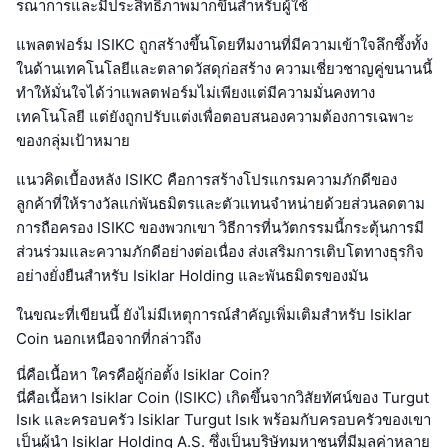
รณาการและมีประสิทธิภาพมากขึ้นสำหรับผู้ใช้
แพลตฟอร์ม ISIKC ถูกสร้างขึ้นโดยทีมงานที่มีความเข้าใจลึกซึ้งทั้ง
ในด้านเทคโนโลยีและตลาดวัสดุก่อสร้าง ความเชี่ยวชาญคู่ขนานนี้
ทำให้มั่นใจได้ว่าแพลตฟอร์มไม่เพียงแต่มีความมั่นคงทาง
เทคโนโลยี แต่ยังถูกปรับแต่งเพื่อตอบสนองความต้องการเฉพาะ
ของกลุ่มเป้าหมาย
แนวคิดเบื้องหลัง ISIKC คือการสร้างโปรแกรมความภักดีของ
ลูกค้าที่ให้รางวัลแก่พันธมิตรและตัวแทนจำหน่ายด้วยส่วนลดตาม
การถือครอง ISIKC ของพวกเขา วิธีการที่นวัตกรรมนี้กระตุ้นการมี
ส่วนร่วมและความภักดีอย่างต่อเนื่อง ส่งเสริมการเติบโตทางธุรกิจ
อย่างยั่งยืนสำหรับ Isiklar Holding และพันธมิตรของมัน
ในขณะที่เขียนนี้ ยังไม่มีเหตุการณ์สำคัญเพิ่มเติมสำหรับ Isiklar
Coin นอกเหนือจากที่กล่าวถึง
นี่คือเนื้อหา ใครคือผู้ก่อตั้ง Isiklar Coin?
นี่คือเนื้อหา Isiklar Coin (ISIKC) เกิดขึ้นจากวิสัยทัศน์ของ Turgut
Isık และครอบครัว Isiklar Turgut Isık พร้อมกับครอบครัวของเขา
เป็นผู้นำ Isiklar Holding A.S. ซึ่งเป็นบริษัทมหาชนที่มีมูลค่าหลาย