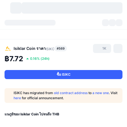
สกุลเงินคริปโต
แดชบอร์ด
สกุลเงินคริปโต
DexScan
ตลาด
อันดับ
Isiklar Coin
ราคา
1K
#569
ISIKC
฿7.72
0.16%
(
24h
)
สัญญาณ
ตัวกลางการแลกเปลี่ยน
หมวดหมู่
New
ภาพรวมของตลาด
กำลังมาแรง
ชุมชน
ภาพตลาดย้อนหลัง
ตลาด Spot
การซื้อขายสินทรัพย์ดิจิทัลโดยผ่านคนกลาง:
ซื้อ ISIKC
ใหม่
ฟีด
API
การปลดล็อกโทเคน
จำนวนคริปโทเคอร์เรนซี
Spot
ISIKC has migrated from
old contract address
to
a new one
. Visit
here
for official announcement.
ราคาบวก
หัวข้อ
อัตราผลตอบแทน
ผลิตภัณฑ์
คลังของ บิตคอยน์
ตราสารอนุพันธ์
API
Meme Explorer
แนภูมิของ Isiklar Coin ไปจนถึง THB
ไลฟ์สด
สินทรัพย์ในโลกแห่งความเป็นจริง
คลังของ บีเอนบี
ผลิตภัณฑ์
API คริปโต
การซื้อขายสินทรัพย์ดิจิทัลโดยไม่มีคนกลาง: