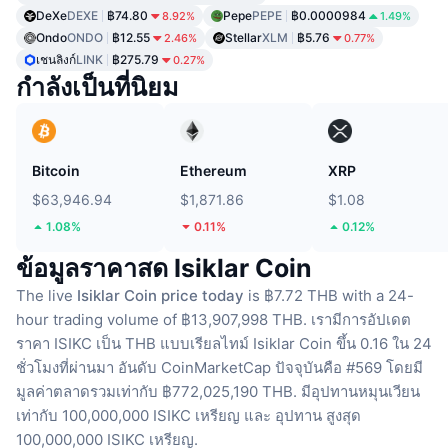
DeXe
DEXE
฿74.80
Pepe
PEPE
฿0.0000984
8.92%
1.49%
Ondo
ONDO
฿12.55
Stellar
XLM
฿5.76
2.46%
0.77%
เชนลิงก์
LINK
฿275.79
0.27%
กำลังเป็นที่นิยม
Bitcoin
Ethereum
XRP
$63,946.94
$1,871.86
$1.08
1.08%
0.11%
0.12%
ข้อมูลราคาสด Isiklar Coin
The live
Isiklar Coin price today
is ฿7.72 THB with a 24-
hour trading volume of ฿13,907,998 THB.
เรามีการอัปเดต
ราคา ISIKC เป็น THB แบบเรียลไทม์
Isiklar Coin ขึ้น 0.16 ใน 24
ชั่วโมงที่ผ่านมา
อันดับ CoinMarketCap ปัจจุบันคือ #569 โดยมี
มูลค่าตลาดรวมเท่ากับ ฿772,025,190 THB.
มีอุปทานหมุนเวียน
เท่ากับ 100,000,000 ISIKC เหรียญ
และ อุปทาน สูงสุด
100,000,000 ISIKC เหรียญ.