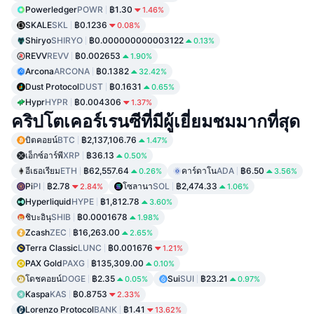
Powerledger
POWR
฿1.30
1.46%
SKALE
SKL
฿0.1236
0.08%
Shiryo
SHIRYO
฿0.000000000003122
0.13%
REVV
REVV
฿0.002653
1.90%
Arcona
ARCONA
฿0.1382
32.42%
Dust Protocol
DUST
฿0.1631
0.65%
Hypr
HYPR
฿0.004306
1.37%
คริปโตเคอร์เรนซีที่มีผู้เยี่ยมชมมากที่สุด
บิตคอยน์
BTC
฿2,137,106.76
1.47%
เอ็กซ์อาร์พี
XRP
฿36.13
0.50%
อีเธอเรียม
ETH
฿62,557.64
คาร์ดาโน
ADA
฿6.50
0.26%
3.56%
Pi
PI
฿2.78
โซลานา
SOL
฿2,474.33
2.84%
1.06%
Hyperliquid
HYPE
฿1,812.78
3.60%
ชิบะอินุ
SHIB
฿0.0001678
1.98%
Zcash
ZEC
฿16,263.00
2.65%
Terra Classic
LUNC
฿0.001676
1.21%
PAX Gold
PAXG
฿135,309.00
0.10%
โดชคอยน์
DOGE
฿2.35
Sui
SUI
฿23.21
0.05%
0.97%
Kaspa
KAS
฿0.8753
2.33%
Lorenzo Protocol
BANK
฿1.41
13.62%