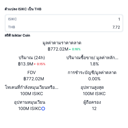
กำลังเป็นที่นิยม
คริปโตฯ ETFs
ตัวแปลง ISIKC เป็น THB
การเรียนรู้
CMC MCP
ใหม่
บิตคอยน์ ETFs
ISIKC
x402
ข่าว
THB
คริปโต
อีเธอเรียม ETFs
สถิติ Isiklar Coin
Academy
มูลค่าตามราคาตลาด
การเมือง
฿772.02M
0.16%
การวิเคราะห์ทางเทคนิค
วิจัย
ปริมาณ (24h)
ปริมาณซื้อขาย/ มูลค่าหลักทรัพย
สปอต
฿13.9M
1.8%
RSI
วิดีโอ
0.15%
FDV
การชำระบัญชี/มูลค่าตลาด
การเงิน
MACD
คลังคำศัพท์
฿772.02M
0.00%
โทเคนที่กำลังหมุนเวียนหรือถูกล็อค
เทคโนโลยี
อุปทานสูงสุด
100M ISIKC
100M ISIKC
ตราสารอนุพันธ์
แคมเปญ
อุปทานหมุนเวียน
ผู้ถือครอง
NFT
100M ISIKC
12
ภาพรวม
Airdrop
สถิติ NFT โดยภาพรวม
เว็บไซต์
Website
Whitepaper
การชำระบัญชี
รางวัลเพชร
โซเชียล