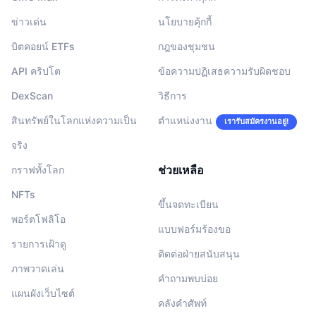
ข่าวเด่น
นโยบายคุ้กกี้
บิตคอยน์ ETFs
กฎของชุมชน
API คริปโต
ข้อความปฏิเสธความรับผิดชอบ
DexScan
วิธีการ
สินทรัพย์ในโลกแห่งความเป็น
ตำแหน่งงาน
เรารับสมัครงานอยู่!
จริง
ช่วยเหลือ
กราฟทั้งโลก
NFTs
ขึ้นจดทะเบียน
พอร์ตโฟลิโอ
แบบฟอร์มร้องขอ
รายการเฝ้าดู
ติดต่อฝ่ายสนับสนุน
ภาพวาดเล่น
คำถามพบบ่อย
แผนผังเว็บไซต์
คลังคำศัพท์