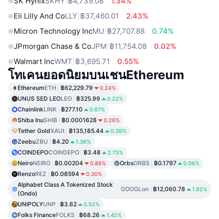
SK Hynix
SKHY
฿4,739.08
1.34%
Eli Lilly And Co
LLY
฿37,460.01
2.43%
Micron Technology Inc
MU
฿27,707.88
0.74%
JPmorgan Chase & Co
JPM
฿11,754.08
0.02%
Walmart Inc
WMT
฿3,695.71
0.55%
โทเคนยอดนิยมบนเชนEthereum
Ethereum
ETH
฿62,229.79
0.24%
UNUS SED LEO
LEO
฿325.99
0.22%
Chainlink
LINK
฿277.10
0.67%
Shiba Inu
SHIB
฿0.0001628
0.26%
Tether Gold
XAUt
฿135,185.44
0.39%
Zeebu
ZBU
฿4.20
1.36%
COINDEPO
COINDEPO
฿3.48
2.73%
Neiro
NEIRO
฿0.00204
Orbs
ORBS
฿0.1797
0.86%
0.06%
Renzo
REZ
฿0.08594
0.30%
Alphabet Class A Tokenized Stock
GOOGLon
฿12,060.78
1.82%
(Ondo)
UNIPOLY
UNP
฿3.62
0.52%
Folks Finance
FOLKS
฿68.26
1.42%