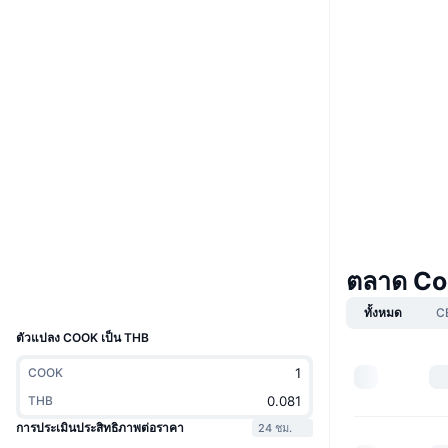
Boost
เว็บไซต์
Website
โซเชียล
0xff75...646ef5
สัญญา
3.4
เรตติ้ง (CertiK)
Audits
etherscan.io
สำรวจ
ตลาด Co
วอลเลท
UCID
8997
ทั้งหมด
C
ตัวแปลง COOK เป็น THB
COOK
THB
การประเมินประสิทธิภาพต่อราคา
24 ชม.