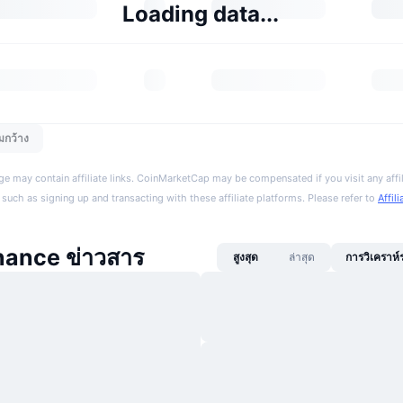
Loading data...
มกว้าง
ge may contain affiliate links. CoinMarketCap may be compensated if you visit any affil
 such as signing up and transacting with these affiliate platforms. Please refer to
Affil
nance ข่าวสาร
สูงสุด
ล่าสุด
การวิเคราห