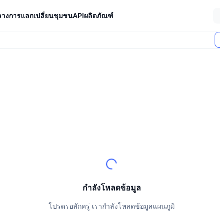
ลางการแลกเปลี่ยน
ชุมชน
API
ผลิตภัณฑ์
ตลาด (24 ชม.)
กำลังโหลดข้อมูล
โปรดรอสักครู่ เรากำลังโหลดข้อมูลแผนภูมิ