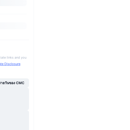
iate links and you
iate Disclosure
.
์รายวันของ CMC