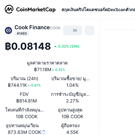
สกุลเงินคริปโต
แดชบอร์ด
DexScan
ตัวก
Cook Finance
COOK
8K
#1493
฿0.08148
0.32%
(
24h
)
มูลค่าตามราคาตลาด
฿71.18M
0.32%
ปริมาณ (24h)
ปริมาณซื้อขาย/ มูลค่าหลักทรัพย์ตามราคา
฿744.11K
1.04%
0.47%
FDV
การชำระบัญชี/มูลค่าตลาด
฿814.81M
2.27%
โทเคนที่กำลังหมุนเวียนหรือถูกล็อค
อุปทานสูงสุด
10B COOK
10B COOK
อุปทานหมุนเวียน
ผู้ถือครอง
873.63M COOK
4.55K