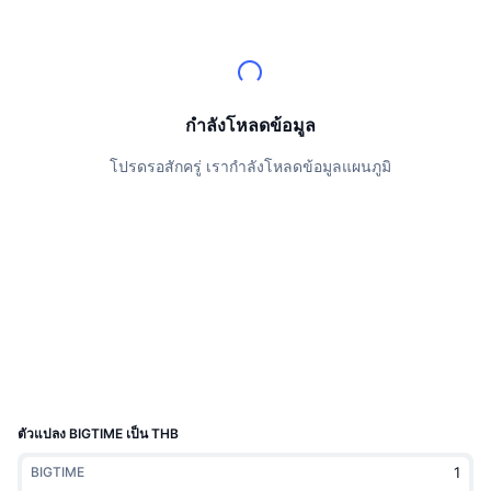
นักเทรดชั้นนำ
บทความ
เงินไหลเข้า/ไหลออกของ Exchange
DEX API
แปลงสกุลเงิน
ตารางอันดับ
Spot
เซนติเมนต์
องค์กร
จดหมายข่าว
ตัวชี้วัด
กำลังเป็นที่นิยม
ตราสารอนุพันธ์
ราคา
CMC Launch
กำลังโหลดข้อมูล
ที่กำลังจะมาถึง
ดัชนีความกลัวและความโลภ
โปรดรอสักครู่ เรากำลังโหลดข้อมูลแผนภูมิ
แหล่งข้อมูล
CMC Labs
ที่เพิ่มเข้ามาล่าสุด
ดัชนีฤดูกาลอัลท์คอยน์
CMC Max
GainersและLosers
ตัวชี้วัดวัฏจักรตลาด
เอกสาร
ข่าวเด่น
ที่มีผู้เข้าชมมากที่สุด
สัดส่วนมูลค่าตลาดรวมของบิตคอยน์เปรียบเทียบกับตลา
คำถามพบบ่อย
เทเลบอท
ความรู้สึกที่มีต่อชุมชน
ดัชนี CoinMarketCap 20
การบูรณาการ AI
ลงโฆษณา
อันดับเชน
ดัชนี CoinMarketCap 100
CMC Agent Hub
ตัวแปลง BIGTIME เป็น THB
ตลาดการคาดการณ์
กระแสเงินทุน ETF
วิดเจ็ตสำหรับเว็บไซต์
BIGTIME
ตลาดทักษะ