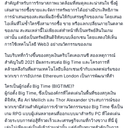
สำคัญสำหรับการรักษาสภาพแวดล้อมที่สมดุลและน่าสนใจ ซึ่งผู้
เล่นสามารถซื้อขายและจัดการทรัพยากรได้อย่างมีประสิทธิภาพ
การนำเสนอของสะสมเพิ่มอีกชั้นให้กับเศรษฐกิจของเกม โดยเสนอ
ไอเท็มที่ไม่ซ้ำใครซึ่งสามารถซื้อ ขาย หรือแลกเปลี่ยนภายในตลาด
ของเกม สะสมเหล่านี้ไม่เพียงแต่ทำหน้าที่เป็นทรัพย์สินในเกม
เท่านั้น แต่ยังเป็นทรัพย์สินดิจิทัลบนบล็อกเชน โดยแสดงให้เห็น
การใช้เทคโนโลยี Web3 อย่างนวัตกรรมของเกม
ในบริบทที่กว้างขึ้นของสกุลเงินคริปโตเคอเรนซี สองเหตุการณ์
สำคัญในปี 2021 มีผลกระทบต่อ Big Time และโครงการที่
คล้ายคลึงกันที่ผสานเทคโนโลยีบล็อกเชนเข้ากับแพลตฟอร์มของ
พวกเขา การอัปเกรด Ethereum London เป็นการพัฒนาที่สำ
ใครเป็นผู้ก่อตั้ง Big Time (BIGTIME)?
ผู้ก่อตั้ง Big Time, ซึ่งเป็นองค์กรที่โดดเด่นในพื้นที่ของสกุลเงิน
ดิจิทัล, คือ Ari Meilich และ Thor Alexander ประสบการณ์ของ
พวกเขามีส่วนสำคัญต่อการเข้าหานวัตกรรมของ Big Time ซึ่งเป็น
เกม RPG แบบผู้เล่นหลายคนที่ออกแบบมาสำหรับ PC ที่โดดเด่น
ด้วยระบบการต่อสู้ที่รวดเร็วและเศรษฐกิจเกมที่กว้างขวาง ที่นี่ ผู้
เล่นไม่เพียงแต่เป็นผู้เข้าร่วมเท่านั้น แต่ยังมีบทบาทสำคัญในการ