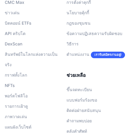
CMC Max
การตั้งค่าคุกกี้
ข่าวเด่น
นโยบายคุ้กกี้
บิตคอยน์ ETFs
กฎของชุมชน
API คริปโต
ข้อความปฏิเสธความรับผิดชอบ
DexScan
วิธีการ
สินทรัพย์ในโลกแห่งความเป็น
ตำแหน่งงาน
เรารับสมัครงานอยู่!
จริง
ช่วยเหลือ
กราฟทั้งโลก
NFTs
ขึ้นจดทะเบียน
พอร์ตโฟลิโอ
แบบฟอร์มร้องขอ
รายการเฝ้าดู
ติดต่อฝ่ายสนับสนุน
ภาพวาดเล่น
คำถามพบบ่อย
แผนผังเว็บไซต์
คลังคำศัพท์