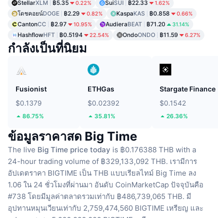
Stellar
XLM
฿5.35
Sui
SUI
฿22.33
0.22%
1.62%
โดชคอยน์
DOGE
฿2.29
Kaspa
KAS
฿0.858
0.82%
0.66%
Canton
CC
฿2.97
Audiera
BEAT
฿71.20
10.95%
31.14%
Hashflow
HFT
฿0.5194
Ondo
ONDO
฿11.59
22.54%
6.27%
กำลังเป็นที่นิยม
Fusionist
ETHGas
Stargate Finance
$0.1379
$0.02392
$0.1542
86.75%
35.81%
26.36%
ข้อมูลราคาสด Big Time
The live
Big Time price today
is ฿0.176388 THB with a
24-hour trading volume of ฿329,133,092 THB.
เรามีการ
อัปเดตราคา BIGTIME เป็น THB แบบเรียลไทม์
Big Time ลง
1.06 ใน 24 ชั่วโมงที่ผ่านมา
อันดับ CoinMarketCap ปัจจุบันคือ
#738 โดยมีมูลค่าตลาดรวมเท่ากับ ฿486,739,065 THB.
มี
อุปทานหมุนเวียนเท่ากับ 2,759,474,560 BIGTIME เหรียญ
และ