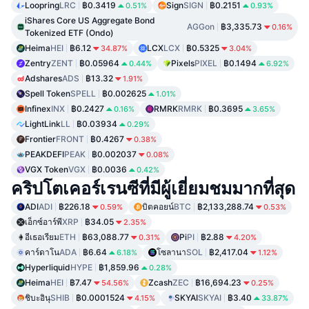
Loopring
LRC
฿0.3419
Sign
SIGN
฿0.2151
0.51%
0.93%
iShares Core US Aggregate Bond
AGGon
฿3,335.73
0.16%
Tokenized ETF (Ondo)
Heima
HEI
฿6.12
LCX
LCX
฿0.5325
34.87%
3.04%
Zentry
ZENT
฿0.05964
Pixels
PIXEL
฿0.1494
0.44%
6.92%
Adshares
ADS
฿13.32
1.91%
Spell Token
SPELL
฿0.002625
1.01%
Infinex
INX
฿0.2427
RMRK
RMRK
฿0.3695
0.16%
3.65%
LightLink
LL
฿0.03934
0.29%
Frontier
FRONT
฿0.4267
0.38%
PEAKDEFI
PEAK
฿0.002037
0.08%
VGX Token
VGX
฿0.0036
0.42%
คริปโตเคอร์เรนซีที่มีผู้เยี่ยมชมมากที่สุด
ADI
ADI
฿226.18
บิตคอยน์
BTC
฿2,133,288.74
0.59%
0.53%
เอ็กซ์อาร์พี
XRP
฿34.05
2.35%
อีเธอเรียม
ETH
฿63,088.77
Pi
PI
฿2.88
0.31%
4.20%
คาร์ดาโน
ADA
฿6.64
โซลานา
SOL
฿2,417.04
6.18%
1.12%
Hyperliquid
HYPE
฿1,859.96
0.28%
Heima
HEI
฿7.47
Zcash
ZEC
฿16,694.23
54.56%
0.25%
ชิบะอินุ
SHIB
฿0.0001524
SKYAI
SKYAI
฿3.40
4.15%
33.87%