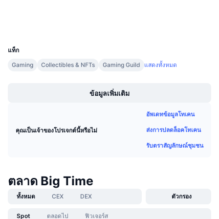
การขายที่กำลังจะมีขึ้น
สำรวจ
etherscan.io
อัตราเงินทุน
เรียนรู้และรับ
วอลเลท
UCID
28230
ปฏิทิน
แท็ก
Gaming
Collectibles & NFTs
Gaming Guild
แสดงทั้งหมด
ปฏิทิน ICO
Boost
ปฏิทินกิจกรรม
ข้อมูลเพิ่มเติม
อัพเดทข้อมูลโทเคน
ส่งการปลดล็อคโทเคน
คุณเป็นเจ้าของโปรเจกต์นี้หรือไม่
รับตราสัญลักษณ์ชุมชน
ตลาด Big Time
ทั้งหมด
CEX
DEX
ตัวกรอง
Spot
ตลอดไป
ฟิวเจอร์ส