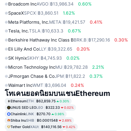
Broadcom Inc
AVGO
฿13,986.34
0.60%
SpaceX
SPCX
฿3,860.51
1.62%
Meta Platforms, Inc.
META
฿19,421.57
0.41%
Tesla, Inc.
TSLA
฿10,633.3
0.67%
Berkshire Hathaway Inc Class B
BRK.B
฿17,290.16
0.30%
Eli Lilly And Co
LLY
฿39,322.65
0.20%
SK Hynix
SKHY
฿4,745.93
0.02%
Micron Technology Inc
MU
฿29,782.28
2.21%
JPmorgan Chase & Co
JPM
฿11,822.2
0.37%
Walmart Inc
WMT
฿3,696.04
0.24%
โทเคนยอดนิยมบนเชนEthereum
Ethereum
ETH
฿62,859.75
0.30%
UNUS SED LEO
LEO
฿322.33
0.02%
Chainlink
LINK
฿270.70
0.98%
Shiba Inu
SHIB
฿0.0001548
2.69%
Tether Gold
XAUt
฿140,116.56
0.42%