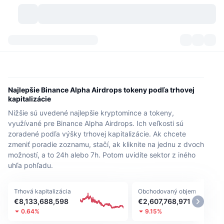
Kryptomeny
Prehľady
Kryptomeny
DexScan
Trhy
Poradie
Najlepšie Binance Alpha Airdrops tokeny podľa trhovej
kapitalizácie
Signály
Burzy
Kategórie
New
Prehľad trhu
Nižšie sú uvedené najlepšie kryptomince a tokeny,
využívané pre Binance Alpha Airdrops. Ich veľkosti sú
Trendujúce
Komunita
Historické záznamy
Spotový trh
Centralizované burzy
zoradené podľa výšky trhovej kapitalizácie. Ak chcete
zmeniť poradie zoznamu, stačí, ak kliknite na jednu z dvoch
Nový
Informačné kanály
API
Odomknutia tokenov
možností, a to 24h alebo 7h. Potom uvidíte sektor z iného
Počet kryptomien
Spot
uhľa pohľadu.
Rastúce
Témy
Výnosy
Produkty
Pokladnice Bitcoin
Deriváty
API
Trhová kapitalizácia
Obchodovaný objem
Prieskumník mémov
€8,133,688,598
€2,607,768,971
Živé relácie
Aktíva v skutočnom svete
Pokladnice BNB
Produkty
Krypto API
Decentralizované burzy
0.64%
9.15%