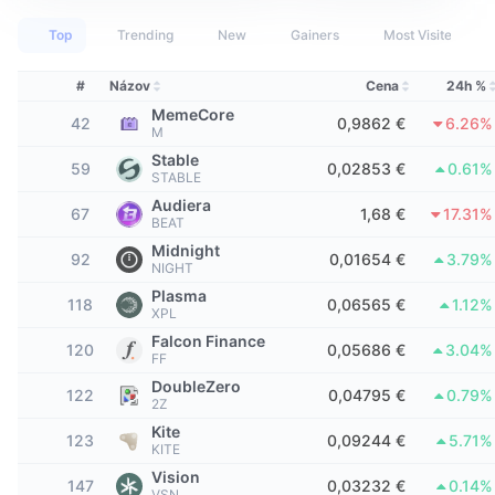
Najlepší obchodníci
Články
Prítoky/odtoky na burzách
DEX API
Prevádzač
Rebríček
Spot
Top
Trending
New
Gainers
Most Visited
Sentiment
Podnik
Newsletter
Indikátory
Trendy
Deriváty
#
Názov
Cena
24h %
MemeCore
Cenník
CMC Launch
42
0,9862 €
6.26%
Nadchádzajúce
Index strachu a chamtivosti.
M
Stable
59
0,02853 €
0.61%
Zdroje
CMC Labs
STABLE
Nedávno pridané
Index sezóny altcoinov
Audiera
67
1,68 €
17.31%
CMC Max
BEAT
Rastúce a klesajúce
Ukazovatele cyklu trhu
Dokumentácia
Midnight
92
0,01654 €
3.79%
NIGHT
Hlavné správy
Najnavštevovanejšie
Dominancia bitcoinu
Plasma
Časté otázky
118
0,06565 €
1.12%
XPL
Telegram Bot
Nálada komunity
CoinMarketCap 20 Index
Falcon Finance
120
0,05686 €
3.04%
FF
Integrácie AI
Inzercia
DoubleZero
Poradie reťazca
CoinMarketCap 100 Index
122
0,04795 €
0.79%
2Z
Centrum agentov CMC
Kite
123
0,09244 €
5.71%
KITE
Predikčné trhy
Toky ETF
Webové widgety
Vision
Trhovisko zručností
147
0,03232 €
0.14%
VSN