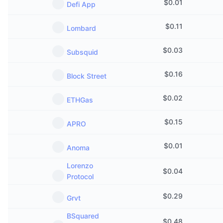
$
0.01
Defi App
$
0.11
Lombard
$
0.03
Subsquid
$
0.16
Block Street
$
0.02
ETHGas
$
0.15
APRO
$
0.01
Anoma
Lorenzo
$
0.04
Protocol
$
0.29
Grvt
BSquared
$
0.48