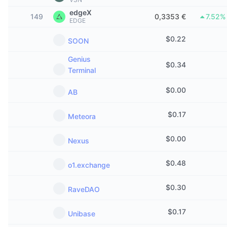
Trendy
Krypto ETF
edgeX
Zistite
149
CMC MCP
0,3353 €
7.52%
EDGE
Nové
Bitcoin ETF
$
0.22
x402
SOON
Noviny
Krypto
Ethereum ETF
Genius
$
0.34
Akadémia
Terminal
Politika
Technická analýza
Preskúmať
$
0.00
AB
Šport
RSI
Videá
$
0.17
Meteora
Financie
MACD
Glosár
$
0.00
Nexus
Technológia
$
0.48
o1.exchange
Deriváty
Kampane
NFT
$
0.30
RaveDAO
Prehľad
Výsadky
Celkové štatistiky NFT
$
0.17
Unibase
Likvidácie
Diamantové odmeny