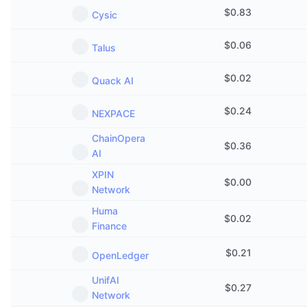
Nadchádzajúce predaje
$
0.83
Cysic
Sadzby financovania
Učte sa a zarábajte
$
0.06
Talus
Kalendáre
$
0.02
Quack AI
Kalendár ICO
$
0.24
NEXPACE
Kalendár udalostí
ChainOpera
$
0.36
AI
XPIN
$
0.00
Network
Huma
$
0.02
Finance
$
0.21
OpenLedger
UnifAI
$
0.27
Network