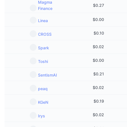
Magma
$
0.27
Finance
$
0.00
Linea
$
0.10
CROSS
$
0.02
Spark
$
0.00
Toshi
$
0.21
SentismAI
$
0.02
peaq
$
0.19
KGeN
$
0.02
Irys