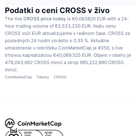
Podatki o ceni CROSS v živo
The live
CROSS price today
is €0.083820 EUR with a 24-
hour trading volume of €2,533,230 EUR.
Našu cenu
CROSS voči EUR aktualizujeme v reálnom čase.
CROSS za
posledných 24 hodín vzrástlo o 0.35 %.
Aktuálne
umiestnenie v rebríčeku CoinMarketCap je #350, s live
trhovou kapitalizáciou €40,069,525 EUR.
Objem v obehu je
478,043,662 CROSS mincí
a strop 985,222,890 CROSS
mincí.
CoinMarketCap
Tokeny
CROSS