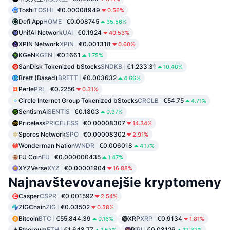
Toshi
TOSHI
€0.00008949
0.56%
Defi App
HOME
€0.008745
35.56%
UnifAI Network
UAI
€0.1924
40.53%
XPIN Network
XPIN
€0.001318
0.60%
KGeN
KGEN
€0.1661
1.75%
SanDisk Tokenized bStocks
SNDKB
€1,233.31
10.40%
Brett (Based)
BRETT
€0.003632
4.66%
Perle
PRL
€0.2256
0.31%
Circle Internet Group Tokenized bStocks
CRCLB
€54.75
4.71%
SentismAI
SENTIS
€0.1803
0.97%
Priceless
PRICELESS
€0.00008307
14.34%
Spores Network
SPO
€0.00008302
2.91%
Wonderman Nation
WNDR
€0.006018
4.17%
FU Coin
FU
€0.000000435
1.47%
XYZVerse
XYZ
€0.00001904
16.88%
Najnavštevovanejšie kryptomeny
Casper
CSPR
€0.001592
2.54%
ZIGChain
ZIG
€0.03502
0.58%
Bitcoin
BTC
€55,844.39
XRP
XRP
€0.9134
0.16%
1.81%
Ethereum
ETH
€1,648.77
Pi
PI
€0.08126