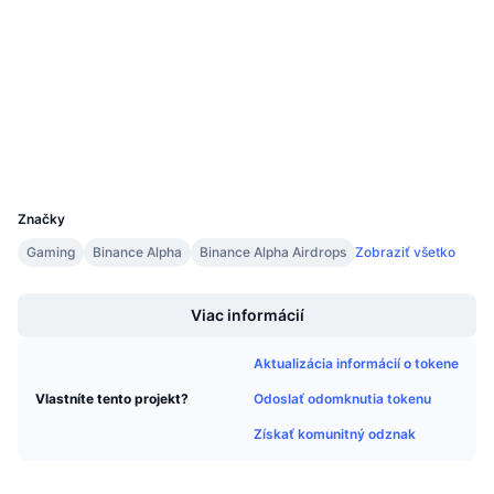
4.6
Nadchádzajúce predaje
Hodnotenie (CertiK)
Sadzby financovania
Učte sa a zarábajte
Audity
bscscan.com
Kalendáre
Prieskumníci
Peňaženky
Kalendár ICO
UCID
37166
Kalendár udalostí
Značky
Gaming
Binance Alpha
Binance Alpha Airdrops
Zobraziť všetko
Boost
Viac informácií
Aktualizácia informácií o tokene
Odoslať odomknutia tokenu
Vlastníte tento projekt?
Získať komunitný odznak