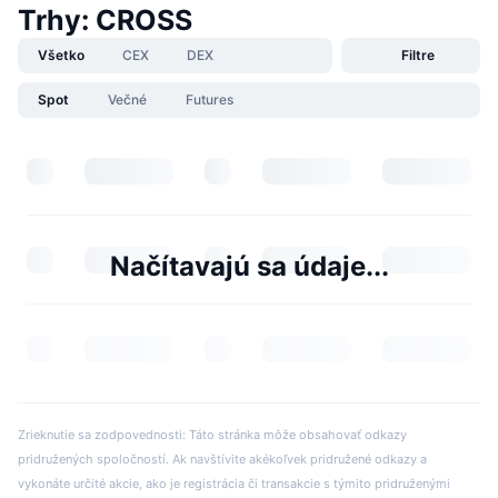
Trhy: CROSS
Všetko
CEX
DEX
Filtre
Spot
Večné
Futures
Načítavajú sa údaje...
Zrieknutie sa zodpovednosti: Táto stránka môže obsahovať odkazy
pridružených spoločností. Ak navštívite akékoľvek pridružené odkazy a
vykonáte určité akcie, ako je registrácia či transakcie s týmito pridruženými