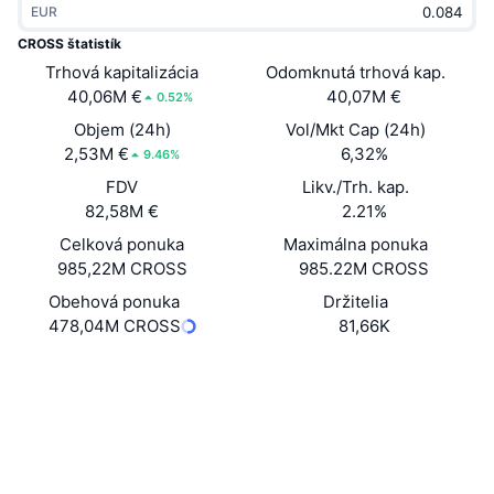
EUR
Trendy
Krypto ETF
Zistite
CMC MCP
CROSS štatistík
Trhová kapitalizácia
Nové
Odomknutá trhová kap.
Bitcoin ETF
x402
Noviny
40,06M €
40,07M €
0.52%
Krypto
Ethereum ETF
Objem (24h)
Vol/Mkt Cap (24h)
Akadémia
2,53M €
6,32%
9.46%
Politika
FDV
Likv./Trh. kap.
Technická analýza
Preskúmať
82,58M €
2.21%
Šport
Celková ponuka
Maximálna ponuka
RSI
Videá
985,22M CROSS
985.22M CROSS
Financie
MACD
Obehová ponuka
Držitelia
Glosár
478,04M CROSS
81,66K
Technológia
Website
Whitepaper
Deriváty
Kampane
Web
NFT
Prehľad
Výsadky
Sociálne siete
Celkové štatistiky NFT
Likvidácie
Diamantové odmeny
Kontraktné
0x6bf6...d7A510