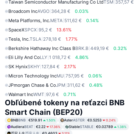
Taiwan Semiconductor Manufacturing Co Ltd
TSM
357,57 €
Broadcom Inc
AVGO
364,28 €
0.03%
Meta Platforms, Inc.
META
511,62 €
0.14%
SpaceX
SPCX
95,2 €
13.61%
Tesla, Inc.
TSLA
278,18 €
1.77%
Berkshire Hathaway Inc Class B
BRK.B
449,19 €
0.32%
Eli Lilly And Co
LLY
1 018,72 €
4.86%
SK Hynix
SKHY
127,84 €
2.17%
Micron Technology Inc
MU
757,95 €
0.06%
JPmorgan Chase & Co
JPM
311,62 €
0.48%
Walmart Inc
WMT
97,6 €
0.71%
Obľúbené tokeny na reťazci BNB
Smart Chain (BEP20)
BNB
BNB
€519.91
Aster
ASTER
€0.5253
1.50%
0.24%
Audiera
BEAT
€2.22
Stable
STABLE
€0.02789
17.36%
1.38%
币安人生
币安人生
€0.4603
3.11%