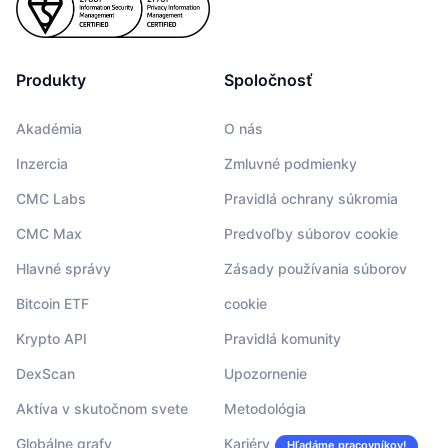
Produkty
Spoločnosť
Akadémia
O nás
Inzercia
Zmluvné podmienky
CMC Labs
Pravidlá ochrany súkromia
CMC Max
Predvoľby súborov cookie
Hlavné správy
Zásady používania súborov
Bitcoin ETF
cookie
Krypto API
Pravidlá komunity
DexScan
Upozornenie
Aktíva v skutočnom svete
Metodológia
Globálne grafy
Kariéry
Hľadáme pracovníkov!