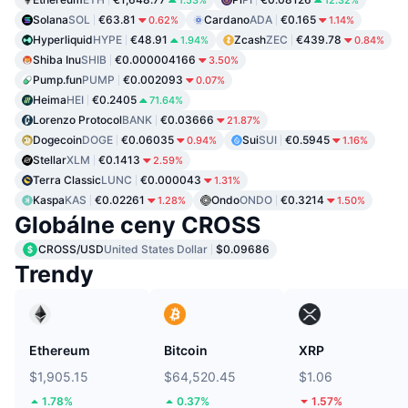
1.53%
12.32%
Solana
SOL
€63.81
Cardano
ADA
€0.165
0.62%
1.14%
Hyperliquid
HYPE
€48.91
Zcash
ZEC
€439.78
1.94%
0.84%
Shiba Inu
SHIB
€0.000004166
3.50%
Pump.fun
PUMP
€0.002093
0.07%
Heima
HEI
€0.2405
71.64%
Lorenzo Protocol
BANK
€0.03666
21.87%
Dogecoin
DOGE
€0.06035
Sui
SUI
€0.5945
0.94%
1.16%
Stellar
XLM
€0.1413
2.59%
Terra Classic
LUNC
€0.000043
1.31%
Kaspa
KAS
€0.02261
Ondo
ONDO
€0.3214
1.28%
1.50%
Globálne ceny CROSS
CROSS/USD
United States Dollar
$0.09686
Trendy
Ethereum
Bitcoin
XRP
$1,905.15
$64,520.45
$1.06
1.78%
0.37%
1.57%