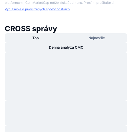
platformami, CoinMarketCap môže získať odmenu. Prosím, prečítajte si
Vyhlásenie o pridružených spoločnostiach
.
CROSS správy
Top
Najnovšie
Denná analýza CMC