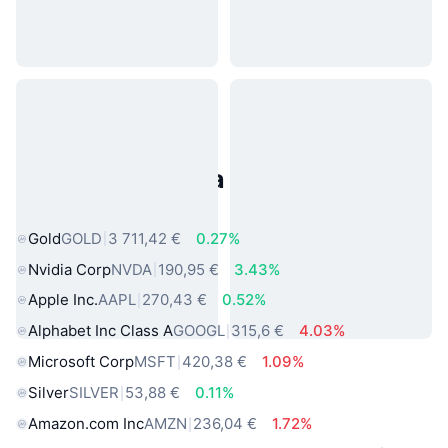
Populárne aktíva z reálneho
sveta
Gold
GOLD
3 711,42 €
0.27%
Nvidia Corp
NVDA
190,95 €
3.43%
Apple Inc.
AAPL
270,43 €
0.52%
Alphabet Inc Class A
GOOGL
315,6 €
4.03%
Microsoft Corp
MSFT
420,38 €
1.09%
Silver
SILVER
53,88 €
0.11%
Amazon.com Inc
AMZN
236,04 €
1.72%