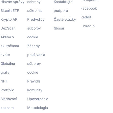
Hlavné správy
ochrany
Kontaktujte
Facebook
Bitcoin ETF
súkromia
podporu
Reddit
Krypto API
Predvoľby
Časté otázky
LinkedIn
DexScan
súborov
Glosár
Aktíva v
cookie
skutočnom
Zásady
svete
používania
Globálne
súborov
grafy
cookie
NFT
Pravidlá
Portfólio
komunity
Sledovací
Upozornenie
zoznam
Metodológia