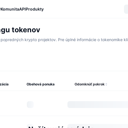
y
Komunita
API
Produkty
ngu tokenov
opredných krypto projektov. Pre úplné informácie o tokenomike klik
izácia
Obehová ponuka
Odomknúť pokrok