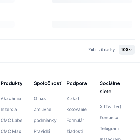
Zobraziť riadky
100
Produkty
Spoločnosť
Podpora
Sociálne
siete
Akadémia
O nás
Získať
X (Twitter)
Inzercia
Zmluvné
kótovanie
Komunita
CMC Labs
podmienky
Formulár
Telegram
CMC Max
Pravidlá
žiadosti
Instagram