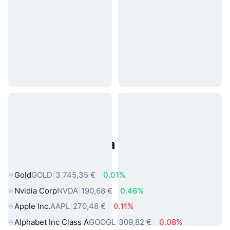
Populárne aktíva z reálneho
sveta
Gold
GOLD
3 745,35 €
0.01%
Nvidia Corp
NVDA
190,68 €
0.46%
Apple Inc.
AAPL
270,48 €
0.11%
Alphabet Inc Class A
GOOGL
309,82 €
0.08%