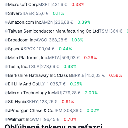
Microsoft Corp
MSFT
431,6 €
0.38%
Silver
SILVER
55,6 €
0.11%
Amazon.com Inc
AMZN
236,88 €
0.39%
Taiwan Semiconductor Manufacturing Co Ltd
TSM
364 €
Broadcom Inc
AVGO
368,28 €
1.03%
SpaceX
SPCX
100,04 €
0.44%
Meta Platforms, Inc.
META
509,93 €
0.26%
Tesla, Inc.
TSLA
278,69 €
0.63%
Berkshire Hathaway Inc Class B
BRK.B
452,03 €
0.59%
Eli Lilly And Co
LLY
1 035,7 €
0.25%
Micron Technology Inc
MU
779,28 €
2.00%
SK Hynix
SKHY
123,26 €
0.91%
JPmorgan Chase & Co
JPM
308,88 €
0.02%
Walmart Inc
WMT
96,45 €
0.70%
Obľúbené tokeny na reťazci