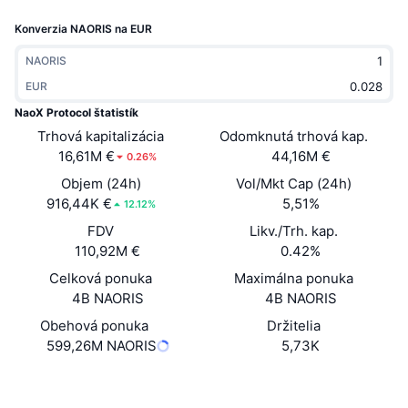
Trendy
Krypto ETF
Konverzia NAORIS na EUR
Zistite
CMC MCP
Nové
Bitcoin ETF
NAORIS
x402
Noviny
EUR
Krypto
Ethereum ETF
NaoX Protocol štatistík
Akadémia
Trhová kapitalizácia
Odomknutá trhová kap.
Politika
16,61M €
44,16M €
0.26%
Technická analýza
Preskúmať
Objem (24h)
Vol/Mkt Cap (24h)
Šport
916,44K €
5,51%
RSI
Videá
12.12%
FDV
Likv./Trh. kap.
Financie
MACD
Glosár
110,92M €
0.42%
Celková ponuka
Technológia
Maximálna ponuka
4B NAORIS
4B NAORIS
Deriváty
Kampane
Obehová ponuka
Držitelia
NFT
599,26M NAORIS
5,73K
Prehľad
Výsadky
Celkové štatistiky NFT
Web
Website
Whitepaper
Likvidácie
Diamantové odmeny