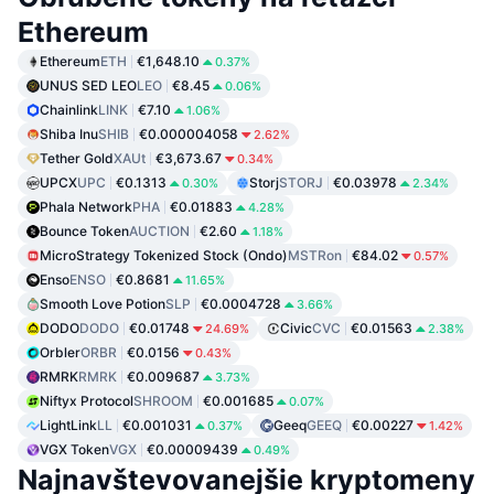
Ethereum
Ethereum
ETH
€1,648.10
0.37%
UNUS SED LEO
LEO
€8.45
0.06%
Chainlink
LINK
€7.10
1.06%
Shiba Inu
SHIB
€0.000004058
2.62%
Tether Gold
XAUt
€3,673.67
0.34%
UPCX
UPC
€0.1313
Storj
STORJ
€0.03978
0.30%
2.34%
Phala Network
PHA
€0.01883
4.28%
Bounce Token
AUCTION
€2.60
1.18%
MicroStrategy Tokenized Stock (Ondo)
MSTRon
€84.02
0.57%
Enso
ENSO
€0.8681
11.65%
Smooth Love Potion
SLP
€0.0004728
3.66%
DODO
DODO
€0.01748
Civic
CVC
€0.01563
24.69%
2.38%
Orbler
ORBR
€0.0156
0.43%
RMRK
RMRK
€0.009687
3.73%
Niftyx Protocol
SHROOM
€0.001685
0.07%
LightLink
LL
€0.001031
Geeq
GEEQ
€0.00227
0.37%
1.42%
VGX Token
VGX
€0.00009439
0.49%
Najnavštevovanejšie kryptomeny