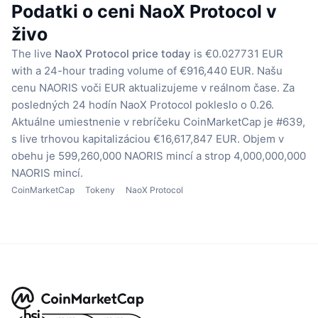
Podatki o ceni NaoX Protocol v
živo
The live
NaoX Protocol price today
is €0.027731 EUR
with a 24-hour trading volume of €916,440 EUR.
Našu
cenu NAORIS voči EUR aktualizujeme v reálnom čase.
Za
posledných 24 hodín NaoX Protocol pokleslo o 0.26.
Aktuálne umiestnenie v rebríčeku CoinMarketCap je #639,
s live trhovou kapitalizáciou €16,617,847 EUR.
Objem v
obehu je 599,260,000 NAORIS mincí
a strop 4,000,000,000
NAORIS mincí.
CoinMarketCap
Tokeny
NaoX Protocol