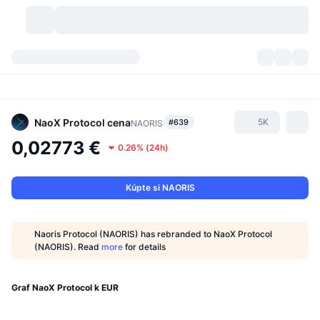
Kryptomeny
Prehľady
Kryptomeny
DexScan
Trhy
Poradie
NaoX Protocol
cena
5K
#639
NAORIS
0,02773 €
0.26%
(
24h
)
Signály
Burzy
Kategórie
New
Prehľad trhu
Trendujúce
Komunita
Historické záznamy
Spotový trh
Centralizované burzy
Kúpte si NAORIS
Nový
Informačné kanály
API
Odomknutia tokenov
Počet kryptomien
Spot
Naoris Protocol (NAORIS) has rebranded to NaoX Protocol
(NAORIS). Read
more
for details
Rastúce
Témy
Výnosy
Produkty
Pokladnice Bitcoin
Deriváty
API
Prieskumník mémov
Graf NaoX Protocol k EUR
Živé relácie
Aktíva v skutočnom svete
Pokladnice BNB
Produkty
Krypto API
Decentralizované burzy