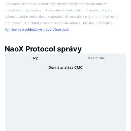
Zrieknutie sa zodpovednosti: Táto stránka môže obsahovať odkazy
pridružených spoločností. Ak navštívite akékoľvek pridružené odkazy a
vykonáte určité akcie, ako je registrácia či transakcie s týmito pridruženými
platformami, CoinMarketCap môže získať odmenu. Prosím, prečítajte si
Vyhlásenie o pridružených spoločnostiach
.
NaoX Protocol správy
Top
Najnovšie
Denná analýza CMC