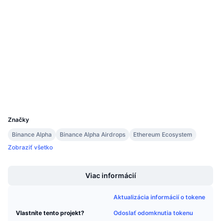
Sociálne siete
Nadchádzajúce predaje
Sadzby financovania
Učte sa a zarábajte
0x1b37...1b80cc
Kontraktné
Kalendáre
4.1
Hodnotenie (CertiK)
etherscan.io
Prieskumníci
Kalendár ICO
Peňaženky
Kalendár udalostí
UCID
35114
Značky
Binance Alpha
Binance Alpha Airdrops
Ethereum Ecosystem
Zobraziť všetko
Boost
Viac informácií
Aktualizácia informácií o tokene
Odoslať odomknutia tokenu
Vlastníte tento projekt?