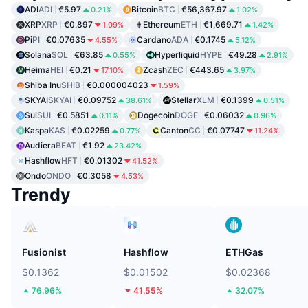
ADI
ADI
€5.97
Bitcoin
BTC
€56,367.97
0.21%
1.02%
XRP
XRP
€0.897
Ethereum
ETH
€1,669.71
1.09%
1.42%
Pi
PI
€0.07635
Cardano
ADA
€0.1745
4.55%
5.12%
Solana
SOL
€63.85
Hyperliquid
HYPE
€49.28
0.55%
2.91%
Heima
HEI
€0.21
Zcash
ZEC
€443.65
17.10%
3.97%
Shiba Inu
SHIB
€0.000004023
1.59%
SKYAI
SKYAI
€0.09752
Stellar
XLM
€0.1399
38.61%
0.51%
Sui
SUI
€0.5851
Dogecoin
DOGE
€0.06032
0.11%
0.96%
Kaspa
KAS
€0.02259
Canton
CC
€0.07747
0.77%
11.24%
Audiera
BEAT
€1.92
23.42%
Hashflow
HFT
€0.01302
41.52%
Ondo
ONDO
€0.3058
4.53%
Trendy
Fusionist
Hashflow
ETHGas
$0.1362
$0.01502
$0.02368
76.96%
41.55%
32.07%