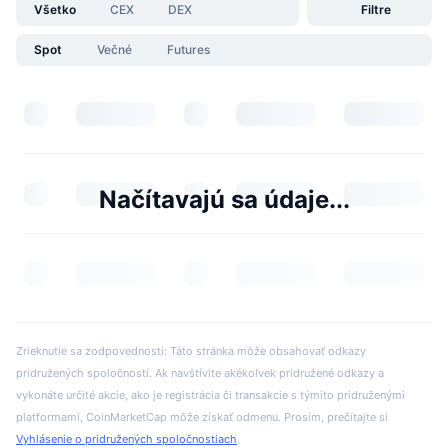
Všetko
CEX
DEX
Filtre
Spot
Večné
Futures
Načítavajú sa údaje...
Zrieknutie sa zodpovednosti: Táto stránka môže obsahovať odkazy
pridružených spoločností. Ak navštívite akékoľvek pridružené odkazy a
vykonáte určité akcie, ako je registrácia či transakcie s týmito pridruženými
platformami, CoinMarketCap môže získať odmenu. Prosím, prečítajte si
Vyhlásenie o pridružených spoločnostiach
.