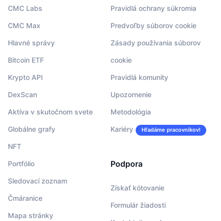
CMC Labs
Pravidlá ochrany súkromia
CMC Max
Predvoľby súborov cookie
Hlavné správy
Zásady používania súborov
Bitcoin ETF
cookie
Krypto API
Pravidlá komunity
DexScan
Upozornenie
Aktíva v skutočnom svete
Metodológia
Globálne grafy
Kariéry
Hľadáme pracovníkov!
NFT
Podpora
Portfólio
Sledovací zoznam
Získať kótovanie
Čmáranice
Formulár žiadosti
Mapa stránky