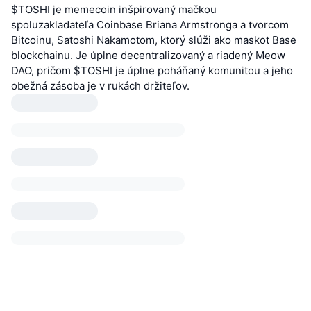
$TOSHI je memecoin inšpirovaný mačkou
spoluzakladateľa Coinbase Briana Armstronga a tvorcom
Bitcoinu, Satoshi Nakamotom, ktorý slúži ako maskot Base
blockchainu. Je úplne decentralizovaný a riadený Meow
DAO, pričom $TOSHI je úplne poháňaný komunitou a jeho
obežná zásoba je v rukách držiteľov.