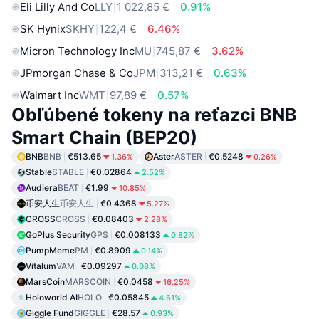
Eli Lilly And Co
LLY
1 022,85 €
0.91%
SK Hynix
SKHY
122,4 €
6.46%
Micron Technology Inc
MU
745,87 €
3.62%
JPmorgan Chase & Co
JPM
313,21 €
0.63%
Walmart Inc
WMT
97,89 €
0.57%
Obľúbené tokeny na reťazci BNB
Smart Chain (BEP20)
BNB
BNB
€513.65
Aster
ASTER
€0.5248
1.36%
0.26%
Stable
STABLE
€0.02864
2.52%
Audiera
BEAT
€1.99
10.85%
币安人生
币安人生
€0.4368
5.27%
CROSS
CROSS
€0.08403
2.28%
GoPlus Security
GPS
€0.008133
0.82%
PumpMeme
PM
€0.8909
0.14%
Vitalum
VAM
€0.09297
0.08%
MarsCoin
MARSCOIN
€0.0458
16.25%
Holoworld AI
HOLO
€0.05845
4.61%
Giggle Fund
GIGGLE
€28.57
0.93%