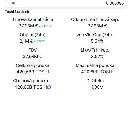
EUR
Trendy
Krypto ETF
Zistite
CMC MCP
Toshi štatistík
Trhová kapitalizácia
Nové
Odomknutá trhová kap.
Bitcoin ETF
x402
Noviny
37,98M €
37,98M €
1.85%
Krypto
Ethereum ETF
Objem (24h)
Vol/Mkt Cap (24h)
Akadémia
2,1M €
5,54%
1.97%
Politika
FDV
Likv./Trh. kap.
Technická analýza
Preskúmať
37,98M €
3.57%
Šport
Celková ponuka
Maximálna ponuka
RSI
Videá
420,68B TOSHI
420.69B TOSHI
Financie
MACD
Obehová ponuka
Držitelia
Glosár
420,66B TOSHI
1,08M
Technológia
Web
Website
Deriváty
Kampane
Sociálne siete
NFT
Prehľad
Výsadky
0x6a26...D5Db3f
Kontraktné
Celkové štatistiky NFT
Likvidácie
3.9
Diamantové odmeny
Hodnotenie (CertiK)