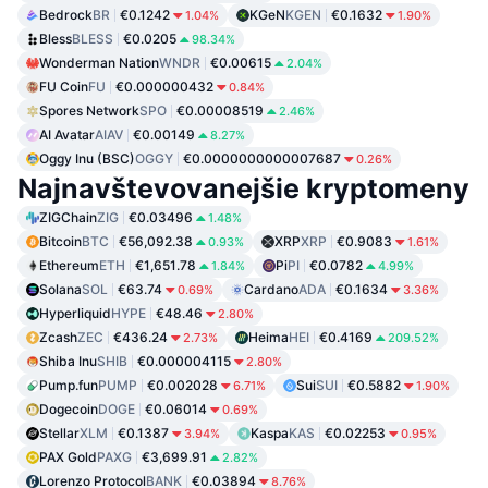
Bedrock
BR
€0.1242
KGeN
KGEN
€0.1632
1.04%
1.90%
Bless
BLESS
€0.0205
98.34%
Wonderman Nation
WNDR
€0.00615
2.04%
FU Coin
FU
€0.000000432
0.84%
Spores Network
SPO
€0.00008519
2.46%
AI Avatar
AIAV
€0.00149
8.27%
Oggy Inu (BSC)
OGGY
€0.0000000000007687
0.26%
Najnavštevovanejšie kryptomeny
ZIGChain
ZIG
€0.03496
1.48%
Bitcoin
BTC
€56,092.38
XRP
XRP
€0.9083
0.93%
1.61%
Ethereum
ETH
€1,651.78
Pi
PI
€0.0782
1.84%
4.99%
Solana
SOL
€63.74
Cardano
ADA
€0.1634
0.69%
3.36%
Hyperliquid
HYPE
€48.46
2.80%
Zcash
ZEC
€436.24
Heima
HEI
€0.4169
2.73%
209.52%
Shiba Inu
SHIB
€0.000004115
2.80%
Pump.fun
PUMP
€0.002028
Sui
SUI
€0.5882
6.71%
1.90%
Dogecoin
DOGE
€0.06014
0.69%
Stellar
XLM
€0.1387
Kaspa
KAS
€0.02253
3.94%
0.95%
PAX Gold
PAXG
€3,699.91
2.82%
Lorenzo Protocol
BANK
€0.03894
8.76%