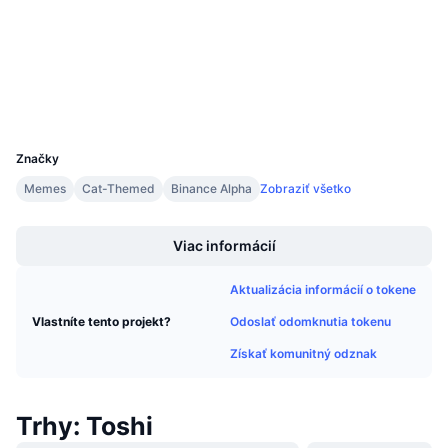
Nadchádzajúce predaje
bscscan.com
Sadzby financovania
Prieskumníci
Učte sa a zarábajte
Peňaženky
Kalendáre
UCID
27750
Kalendár ICO
Značky
Memes
Cat-Themed
Binance Alpha
Zobraziť všetko
Kalendár udalostí
Boost
Viac informácií
Aktualizácia informácií o tokene
Odoslať odomknutia tokenu
Vlastníte tento projekt?
Získať komunitný odznak
Trhy: Toshi