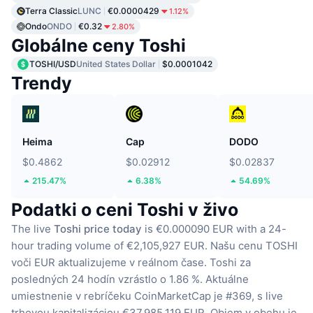
Terra Classic
LUNC
€0.0000429
1.12%
Ondo
ONDO
€0.32
2.80%
Globálne ceny Toshi
TOSHI/USD
United States Dollar
$0.0001042
Trendy
Heima
Cap
DODO
$0.4862
$0.02912
$0.02837
215.47%
6.38%
54.69%
Podatki o ceni Toshi v živo
The live
Toshi price today
is €0.000090 EUR with a 24-
hour trading volume of €2,105,927 EUR.
Našu cenu TOSHI
voči EUR aktualizujeme v reálnom čase.
Toshi za
posledných 24 hodín vzrástlo o 1.86 %.
Aktuálne
umiestnenie v rebríčeku CoinMarketCap je #369, s live
trhovou kapitalizáciou €37,985,119 EUR.
Objem v obehu je