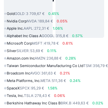
sveta
Gold
GOLD
3 709,67 €
0.45%
Nvidia Corp
NVDA
189,84 €
0.05%
Apple Inc.
AAPL
272,31 €
1.06%
Alphabet Inc Class A
GOOGL
315,8 €
0.57%
Microsoft Corp
MSFT
419,78 €
0.61%
Silver
SILVER
53,69 €
0.11%
Amazon.com Inc
AMZN
236,88 €
0.28%
Taiwan Semiconductor Manufacturing Co Ltd
TSM
356,79 
Broadcom Inc
AVGO
361,63 €
0.21%
Meta Platforms, Inc.
META
511,36 €
0.24%
SpaceX
SPCX
95,29 €
1.58%
Tesla, Inc.
TSLA
278,43 €
0.06%
Berkshire Hathaway Inc Class B
BRK.B
449,63 €
0.02%