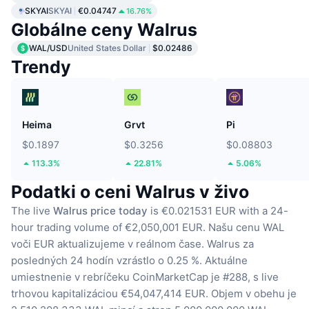
SKYAI
SKYAI
€0.04747
16.76%
Globálne ceny Walrus
WAL/USD
United States Dollar
$0.02486
Trendy
Heima
Grvt
Pi
$0.1897
$0.3256
$0.08803
113.3%
22.81%
5.06%
Podatki o ceni Walrus v živo
The live
Walrus price today
is €0.021531 EUR with a 24-
hour trading volume of €2,050,001 EUR.
Našu cenu WAL
voči EUR aktualizujeme v reálnom čase.
Walrus za
posledných 24 hodín vzrástlo o 0.25 %.
Aktuálne
umiestnenie v rebríčeku CoinMarketCap je #288, s live
trhovou kapitalizáciou €54,047,414 EUR.
Objem v obehu je