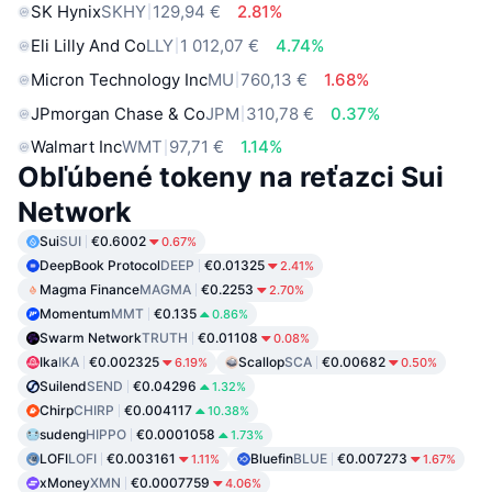
SK Hynix
SKHY
129,94 €
2.81%
Eli Lilly And Co
LLY
1 012,07 €
4.74%
Micron Technology Inc
MU
760,13 €
1.68%
JPmorgan Chase & Co
JPM
310,78 €
0.37%
Walmart Inc
WMT
97,71 €
1.14%
Obľúbené tokeny na reťazci Sui
Network
Sui
SUI
€0.6002
0.67%
DeepBook Protocol
DEEP
€0.01325
2.41%
Magma Finance
MAGMA
€0.2253
2.70%
Momentum
MMT
€0.135
0.86%
Swarm Network
TRUTH
€0.01108
0.08%
Ika
IKA
€0.002325
Scallop
SCA
€0.00682
6.19%
0.50%
Suilend
SEND
€0.04296
1.32%
Chirp
CHIRP
€0.004117
10.38%
sudeng
HIPPO
€0.0001058
1.73%
LOFI
LOFI
€0.003161
Bluefin
BLUE
€0.007273
1.11%
1.67%
xMoney
XMN
€0.0007759
4.06%