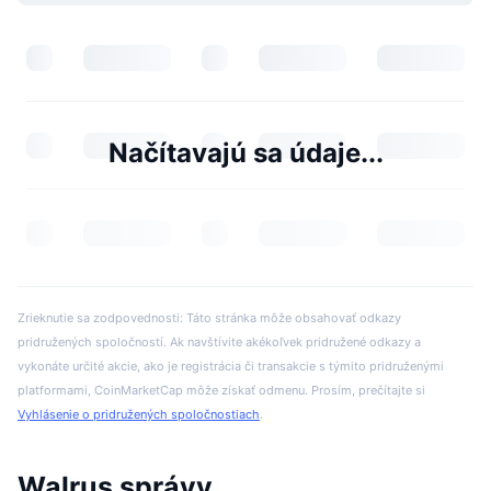
Načítavajú sa údaje...
Zrieknutie sa zodpovednosti: Táto stránka môže obsahovať odkazy
pridružených spoločností. Ak navštívite akékoľvek pridružené odkazy a
vykonáte určité akcie, ako je registrácia či transakcie s týmito pridruženými
platformami, CoinMarketCap môže získať odmenu. Prosím, prečítajte si
Vyhlásenie o pridružených spoločnostiach
.
Walrus správy