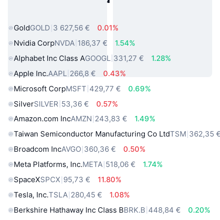
sveta
Gold
GOLD
3 627,56 €
0.01%
Nvidia Corp
NVDA
186,37 €
1.54%
Alphabet Inc Class A
GOOGL
331,27 €
1.28%
Apple Inc.
AAPL
266,8 €
0.43%
Microsoft Corp
MSFT
429,77 €
0.69%
Silver
SILVER
53,36 €
0.57%
Amazon.com Inc
AMZN
243,83 €
1.49%
Taiwan Semiconductor Manufacturing Co Ltd
TSM
362,35 
Broadcom Inc
AVGO
360,36 €
0.50%
Meta Platforms, Inc.
META
518,06 €
1.74%
SpaceX
SPCX
95,73 €
11.80%
Tesla, Inc.
TSLA
280,45 €
1.08%
Berkshire Hathaway Inc Class B
BRK.B
448,84 €
0.20%