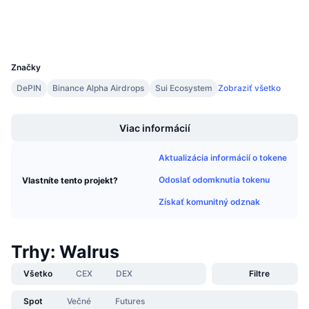
Nadchádzajúce predaje
Sadzby financovania
Učte sa a zarábajte
Peňaženky
UCID
36119
Kalendáre
Značky
DePIN
Binance Alpha Airdrops
Sui Ecosystem
Zobraziť všetko
Kalendár ICO
Boost
Viac informácií
Kalendár udalostí
Aktualizácia informácií o tokene
Odoslať odomknutia tokenu
Vlastníte tento projekt?
Získať komunitný odznak
Trhy: Walrus
Všetko
CEX
DEX
Filtre
Spot
Večné
Futures