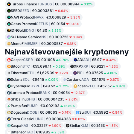
Turbos Finance
TURBOS
€0.00008944
0.12%
SEED
SEED
€0.0003881
0.64%
NAVI Protocol
NAVX
€0.006829
5.35%
Cetus Protocol
CETUS
€0.0154
0.46%
IDNGold
IDNG
€4.30
3.35%
Sui Name Service
NS
€0.009723
0.94%
MemeFi
MEMEFI
€0.0000537
0.18%
Najnavštevovanejšie kryptomeny
Casper
CSPR
€0.001608
ADI
ADI
€5.97
0.76%
0.32%
Bitcoin
BTC
€55,696.11
XRP
XRP
€0.9221
0.39%
1.33%
Ethereum
ETH
€1,625.39
Pi
PI
€0.07625
0.22%
4.80%
Solana
SOL
€64.15
Cardano
ADA
€0.1679
0.09%
0.67%
Hyperliquid
HYPE
€49.52
Zcash
ZEC
€452.52
2.72%
6.97%
Lorenzo Protocol
BANK
€0.04054
12.37%
Shiba Inu
SHIB
€0.000004235
2.61%
Pump.fun
PUMP
€0.002193
12.89%
Dogecoin
DOGE
€0.06063
Sui
SUI
€0.5992
0.74%
0.54%
Terra Classic
LUNC
€0.00004338
0.02%
Kaspa
KAS
€0.02257
Stellar
XLM
€0.1453
1.90%
1.51%
Bittensor
TAO
€169.92
2.59%