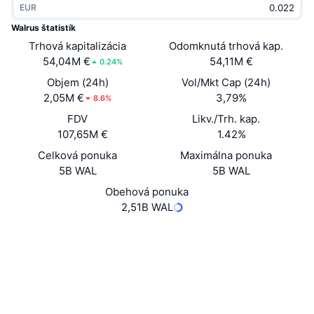
EUR
Trendy
Krypto ETF
Zistite
CMC MCP
Walrus štatistík
Trhová kapitalizácia
Nové
Odomknutá trhová kap.
Bitcoin ETF
x402
Noviny
54,04M €
54,11M €
0.24%
Krypto
Ethereum ETF
Objem (24h)
Vol/Mkt Cap (24h)
Akadémia
2,05M €
3,79%
8.6%
Politika
FDV
Likv./Trh. kap.
Technická analýza
Preskúmať
107,65M €
1.42%
Šport
Celková ponuka
Maximálna ponuka
RSI
Videá
5B WAL
5B WAL
Financie
MACD
Obehová ponuka
Glosár
2,51B WAL
Technológia
Web
Website
Whitepaper
Deriváty
Kampane
Sociálne siete
NFT
Prehľad
Kontraktné
0x356a...l::WAL
Výsadky
4.5
Hodnotenie (CertiK)
Celkové štatistiky NFT
Likvidácie
suivision.xyz
Diamantové odmeny
Prieskumníci