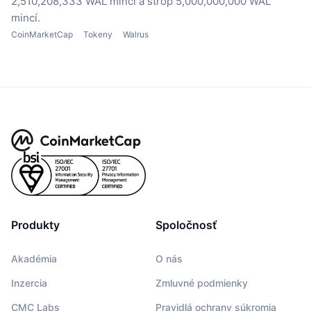
2,510,208,333 WAL mincí
a strop 5,000,000,000 WAL
mincí.
CoinMarketCap
Tokeny
Walrus
Produkty
Spoločnosť
Akadémia
O nás
Inzercia
Zmluvné podmienky
CMC Labs
Pravidlá ochrany súkromia