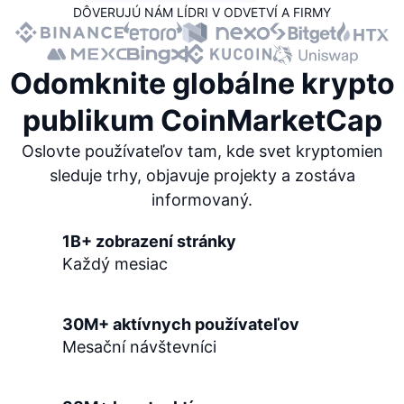
DÔVERUJÚ NÁM LÍDRI V ODVETVÍ A FIRMY
Trendy
Krypto ETF
Zistite
CMC MCP
Nové
Bitcoin ETF
x402
Odomknite
globálne krypto
Noviny
Krypto
Ethereum ETF
publikum
CoinMarketCap
Akadémia
Politika
Oslovte používateľov tam, kde svet kryptomien
Technická analýza
Preskúmať
sleduje trhy, objavuje projekty a zostáva
Šport
informovaný.
RSI
Videá
Financie
1B+ zobrazení stránky
MACD
Glosár
Každý mesiac
Technológia
Deriváty
Kampane
30M+ aktívnych používateľov
NFT
Prehľad
Mesační návštevníci
Výsadky
Celkové štatistiky NFT
Likvidácie
Diamantové odmeny