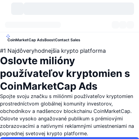
Kryptomeny
Prehľady
Kryptomeny
Ads
CoinMarketCap Ads
Boost
Contact Sales
#1 Najdôveryhodnejšia krypto platforma
DexScan
Trhy
Poradie
Oslovte milióny
Signály
Burzy
Kategórie
New
Prehľad trhu
používateľov kryptomien s
Trendujúce
Komunita
Historické záznamy
Spotový trh
Centralizované burzy
CoinMarketCap Ads
Nový
Informačné kanály
Spojte svoju značku s miliónmi používateľov kryptomien
API
Odomknutia tokenov
Počet kryptomien
Spot
prostredníctvom globálnej komunity investorov,
Rastúce
Témy
obchodníkov a nadšencov blockchainu CoinMarketCap.
Výnosy
Produkty
Pokladnice Bitcoin
Deriváty
API
Oslovte vysoko angažované publikum s prémiovými
Prieskumník mémov
Živé relácie
zobrazovacími a natívnymi reklamnými umiestneniami na
Aktíva v skutočnom svete
Pokladnice BNB
Produkty
Krypto API
Decentralizované burzy
poprednej svetovej krypto platforme.