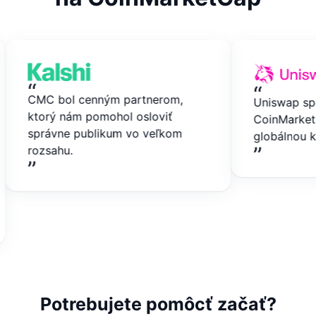
“
“
CMC bol cenným partnerom,
Uniswap spolupr
ktorý nám pomohol osloviť
CoinMarketCap, 
správne publikum vo veľkom
globálnou krypt
”
rozsahu.
”
Potrebujete pomôcť začať?