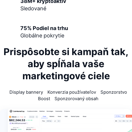
38M+ kryptoaktív
Nadchádzajúce predaje
Sledované
Sadzby financovania
Učte sa a zarábajte
Kalendáre
75% Podiel na trhu
Globálne pokrytie
Kalendár ICO
Prispôsobte si kampaň tak,
Kalendár udalostí
aby
spĺňala vaše
marketingové ciele
Display bannery
Konverzia používateľov
Sponzorstvo
Boost
Sponzorovaný obsah