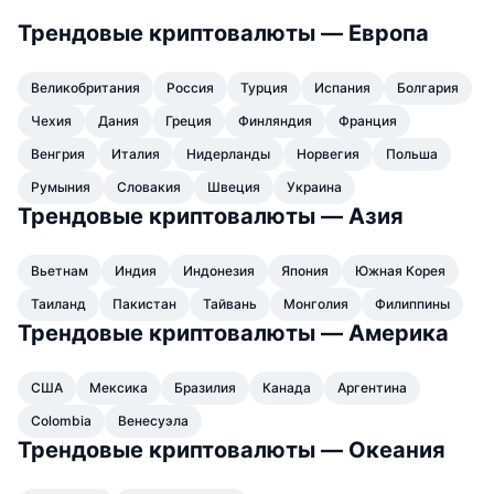
В тренде
Крипто-ETF
Трендовые криптовалюты — Европа
Подробнее
CMC MCP
Новинка
Bitcoin (Биткоин)-ETF
Великобритания
x402
Россия
Турция
Испания
Болгария
Новости
Чехия
Дания
Греция
Финляндия
Франция
Крипто
Ethereum (Эфириум)-ETF
Academy
Венгрия
Италия
Нидерланды
Норвегия
Польша
Политика
Румыния
Словакия
Швеция
Украина
Технический анализ
Research
Трендовые криптовалюты — Азия
Спорт
RSI
Видео
Вьетнам
Индия
Индонезия
Япония
Южная Корея
Финансы
MACD
Глоссарий
Таиланд
Пакистан
Тайвань
Монголия
Филиппины
Трендовые криптовалюты — Америка
Технологии
Деривативы
Промоакции
США
Мексика
Бразилия
Канада
Аргентина
NFT
Обзор
Colombia
Венесуэла
Аирдропы
Трендовые криптовалюты — Океания
Общая статистика NFT
Ликвидации
Бриллиантовые вознаграждения