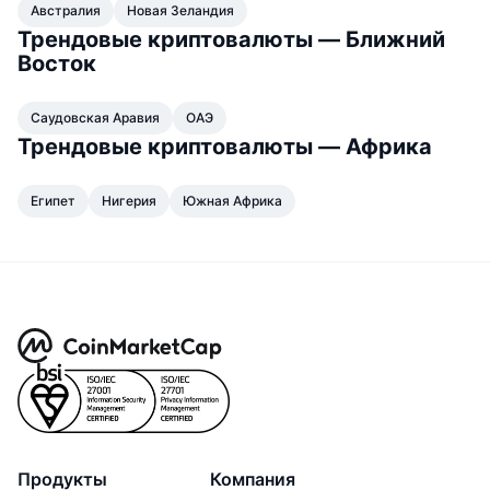
Австралия
Новая Зеландия
Предстоящие продажи
Ставки финансирования
Изучайте и зарабатывайте
Трендовые криптовалюты — Ближний
Восток
Календари
Саудовская Аравия
ОАЭ
Трендовые криптовалюты — Африка
Календарь ICO
Египет
Нигерия
Южная Африка
Календарь мероприятий
Продукты
Компания