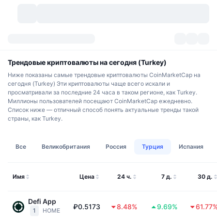
Криптовалюты
Дашборды
Криптовалюты
Трендовые криптовалюты на сегодня (Turkey)
Ниже показаны самые трендовые криптовалюты CoinMarketCap на
DexScan
Рынки
Рейтинг
сегодня (Turkey) Эти криптовалюты чаще всего искали и
просматривали за последние 24 часа в таком регионе, как Turkey.
Миллионы пользователей посещают CoinMarketCap ежедневно.
Сигналы
Биржи
Категории
New
Обзор рынка
Список ниже — отличный способ понять актуальные тренды такой
страны, как Turkey.
Тренды
Сообщество
Исторические "снимки"
Спотовый рынок
Централизованные биржи
Все
Великобритания
Россия
Турция
Испания
Новый
Лента
API
Разблокировки токенов
Количество криптовалют
Spot
Лидеры роста
Темы
Доходность
Продукты
Казначейства Bitcoin (Биткоин)
Деривативы
API
Имя
Цена
24 ч.
7 д.
30 д.
Мем-обозреватель
Прямые эфиры
Физические активы:
Казначейства BNB
Продукты
Крипто-API
Defi App
Децентрализованные биржи
₽0.5173
8.48%
9.69%
61.77
1
HOME