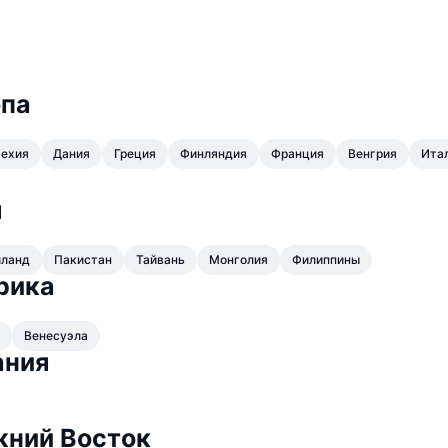
опа
ехия
Дания
Греция
Финляндия
Франция
Венгрия
Ита
я
иланд
Пакистан
Тайвань
Монголия
Филиппины
рика
Венесуэла
ания
жний Восток