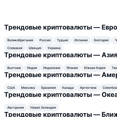
Трендовые криптовалюты — Евр
Великобритания
Россия
Турция
Испания
Болгария
Ч
Словакия
Швеция
Украина
Трендовые криптовалюты — Ази
Вьетнам
Индия
Индонезия
Япония
Южная Корея
Та
Трендовые криптовалюты — Аме
США
Мексика
Бразилия
Канада
Аргентина
Colombia
Трендовые криптовалюты — Оке
Австралия
Новая Зеландия
Трендовые криптовалюты — Бли