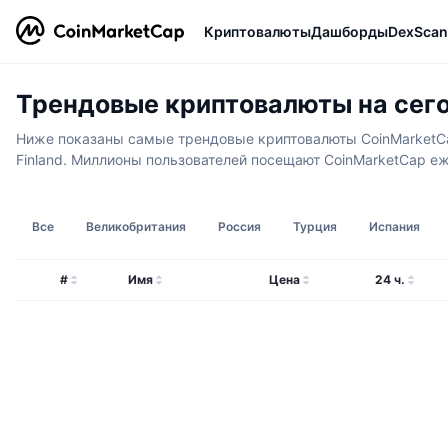
Криптовалюты
Дашборды
DexScan
Трендовые криптовалюты на сегод
Ниже показаны самые трендовые криптовалюты CoinMarketCap 
Finland. Миллионы пользователей посещают CoinMarketCap еж
Все
Великобритания
Россия
Турция
Испания
#
Имя
Цена
24 ч.