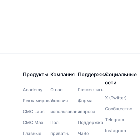
Продукты
Компания
Поддержка
Социальные
сети
Academy
О нас
Разместить
X (Twitter)
Рекламировать
Условия
Форма
Сообщество
CMC Labs
использования
запроса
Telegram
CMC Max
Пол.
Поддержка
Instagram
Главные
приватн.
ЧаВо