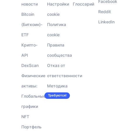
Facebook
новости
Настройки
Глоссарий
Reddit
Bitcoin
cookie
LinkedIn
(Биткоин)-
Политика
ETF
cookie
Крипто-
Правила
API
сообщества
DexScan
Отказ от
Физические
ответственности
активы:
Методика
Требуются!
Глобальные
Вакансии
графики
NFT
Портфель