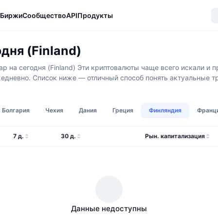
Биржи
Сообщество
API
Продукты
ня (Finland)
на сегодня (Finland) Эти криптовалюты чаще всего искали и пр
едневно. Список ниже — отличный способ понять актуальные тре
Болгария
Чехия
Дания
Греция
Финляндия
Франц
7 д.
30 д.
Рын. капитализация
Данные недоступны