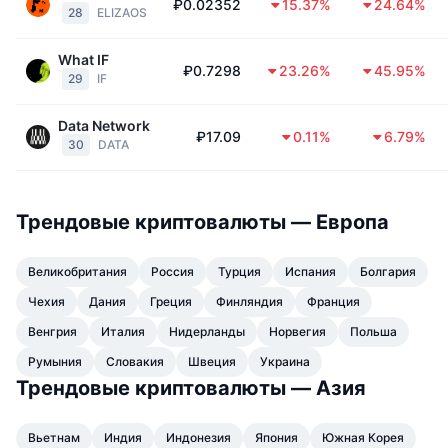
₽0.02352
15.37%
24.64%
28
ELIZAOS
What IF
₽0.7298
23.26%
45.95%
29
IF
Data Network
₽17.09
0.11%
6.79%
30
DATA
Трендовые криптовалюты — Европа
Великобритания
Россия
Турция
Испания
Болгария
Чехия
Дания
Греция
Финляндия
Франция
Венгрия
Италия
Нидерланды
Норвегия
Польша
Румыния
Словакия
Швеция
Украина
Трендовые криптовалюты — Азия
Вьетнам
Индия
Индонезия
Япония
Южная Корея