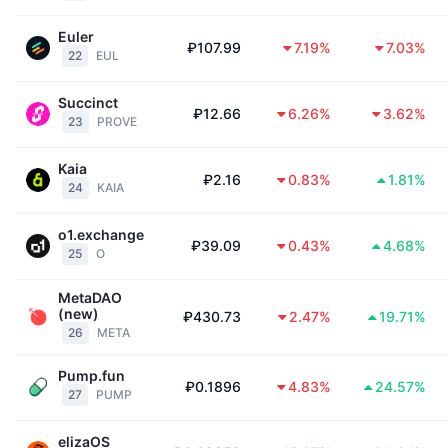
Euler
₽107.99
7.19%
7.03%
22
EUL
Succinct
₽12.66
6.26%
3.62%
23
PROVE
Kaia
₽2.16
0.83%
1.81%
24
KAIA
o1.exchange
₽39.09
0.43%
4.68%
25
O
MetaDAO
(new)
₽430.73
2.47%
19.71%
26
META
Pump.fun
₽0.1896
4.83%
24.57%
27
PUMP
elizaOS