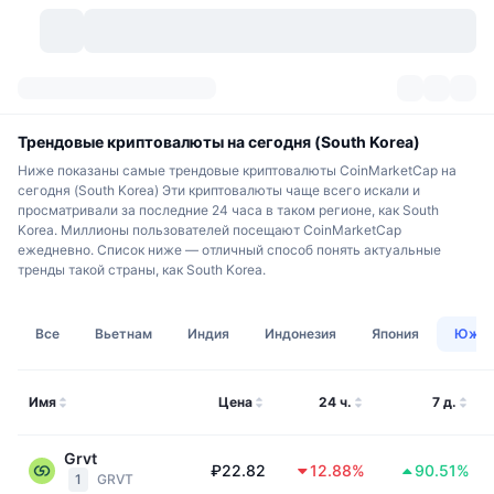
Криптовалюты
Дашборды
Криптовалюты
Трендовые криптовалюты на сегодня (South Korea)
Ниже показаны самые трендовые криптовалюты CoinMarketCap на
DexScan
Рынки
Рейтинг
сегодня (South Korea) Эти криптовалюты чаще всего искали и
просматривали за последние 24 часа в таком регионе, как South
Korea. Миллионы пользователей посещают CoinMarketCap
Сигналы
Биржи
Категории
New
Обзор рынка
ежедневно. Список ниже — отличный способ понять актуальные
тренды такой страны, как South Korea.
Тренды
Сообщество
Исторические "снимки"
Спотовый рынок
Централизованные биржи
Все
Вьетнам
Индия
Индонезия
Япония
Южна
Новый
Лента
API
Разблокировки токенов
Количество криптовалют
Spot
Лидеры роста
Темы
Доходность
Продукты
Казначейства Bitcoin (Биткоин)
Деривативы
API
Имя
Цена
24 ч.
7 д.
Мем-обозреватель
Прямые эфиры
Физические активы:
Казначейства BNB
Продукты
Крипто-API
Grvt
Децентрализованные биржи
₽22.82
12.88%
90.51%
1
GRVT