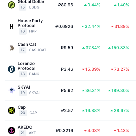
Global Dollar
Предстоящие продажи
₽80.96
0.44%
1.40%
15
USDG
Ставки финансирования
Изучайте и зарабатывайте
House Party
Protocol
₽0.6926
32.44%
31.89%
Календари
16
HPP
Календарь ICO
Cash Cat
₽9.59
37.84%
150.83%
17
CASHCAT
Календарь мероприятий
Lorenzo
Protocol
₽3.46
15.39%
73.27%
18
BANK
SKYAI
₽5.92
36.31%
189.30%
19
SKYAI
Cap
₽2.57
16.88%
28.67%
20
CAP
AKEDO
₽0.3216
4.03%
1.43%
21
AKE