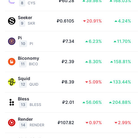
₽60.28
39.98%
168.03%
8
CYS
В тренде
Крипто-ETF
Подробнее
CMC MCP
Seeker
Новинка
Bitcoin (Биткоин)-ETF
₽0.6105
20.91%
4.24%
9
SKR
x402
Новости
Крипто
Ethereum (Эфириум)-ETF
Pi
Academy
₽7.34
6.23%
11.70%
10
PI
Политика
Технический анализ
Research
Biconomy
₽2.39
8.30%
158.81%
Спорт
11
BICO
RSI
Видео
Squid
Финансы
₽8.39
5.09%
133.44%
MACD
Глоссарий
12
QUID
Технологии
Bless
₽2.01
56.06%
204.88%
Деривативы
Промоакции
13
BLESS
NFT
Обзор
Аирдропы
Render
₽107.82
0.97%
2.99%
14
RENDER
Общая статистика NFT
Ликвидации
Бриллиантовые вознаграждения