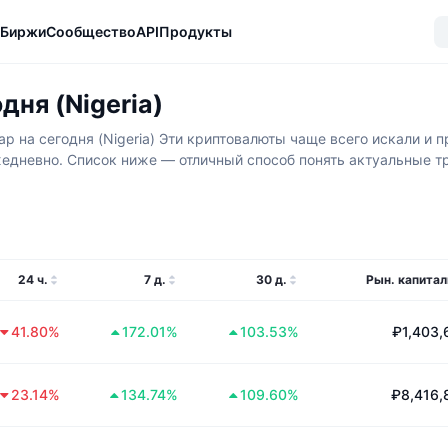
Биржи
Сообщество
API
Продукты
ня (Nigeria)
на сегодня (Nigeria) Эти криптовалюты чаще всего искали и пр
едневно. Список ниже — отличный способ понять актуальные тре
24 ч.
7 д.
30 д.
Рын. капитал
41.80%
172.01%
103.53%
₽1,403,
23.14%
134.74%
109.60%
₽8,416,