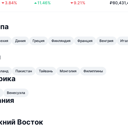
3.84%
11.46%
9.21%
₽80,431,
опа
ехия
Дания
Греция
Финляндия
Франция
Венгрия
Ита
я
иланд
Пакистан
Тайвань
Монголия
Филиппины
рика
Венесуэла
ания
жний Восток