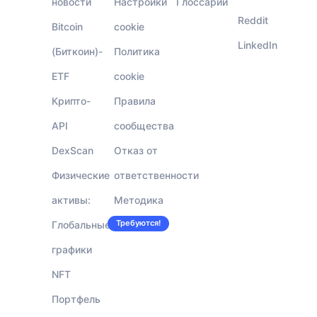
новости
Настройки
Глоссарий
Reddit
Bitcoin
cookie
LinkedIn
(Биткоин)-
Политика
ETF
cookie
Крипто-
Правила
API
сообщества
DexScan
Отказ от
Физические
ответственности
активы:
Методика
Требуются!
Глобальные
Вакансии
графики
NFT
Портфель