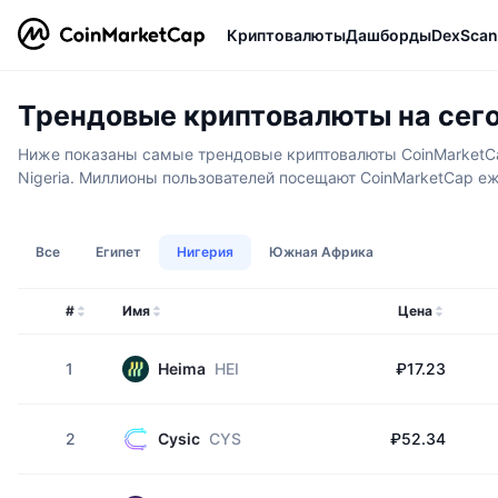
Криптовалюты
Дашборды
DexScan
Трендовые криптовалюты на сегод
Ниже показаны самые трендовые криптовалюты CoinMarketCap 
Nigeria. Миллионы пользователей посещают CoinMarketCap еж
Все
Египет
Нигерия
Южная Африка
#
Имя
Цена
1
Heima
HEI
₽17.23
2
Cysic
CYS
₽52.34