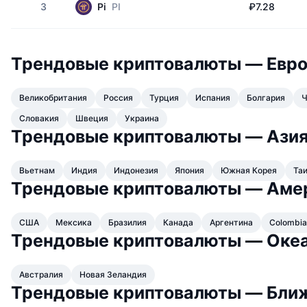
3
Pi
PI
₽7.28
Трендовые криптовалюты — Евр
Великобритания
Россия
Турция
Испания
Болгария
Ч
Словакия
Швеция
Украина
Трендовые криптовалюты — Ази
Вьетнам
Индия
Индонезия
Япония
Южная Корея
Та
Трендовые криптовалюты — Аме
США
Мексика
Бразилия
Канада
Аргентина
Colombia
Трендовые криптовалюты — Оке
Австралия
Новая Зеландия
Трендовые криптовалюты — Бли