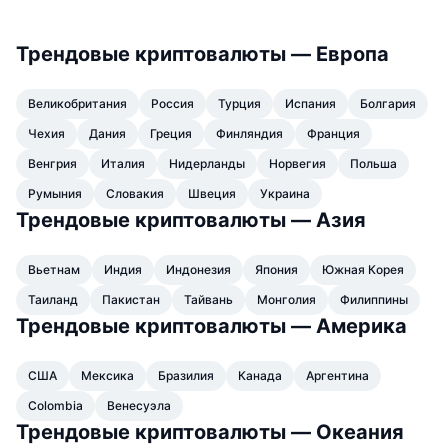
Лучшие трейдеры
Статьи
Притоки/оттоки на биржах
API DEX
Конвертер
Таблицы лидеров
Spot
Трендовые криптовалюты — Европа
Сентимент
Корпоративный
Инф. бюлл.
Индикаторы
В тренде
Деривативы
Великобритания
Россия
Турция
Испания
Болгария
Цены
CMC Launch
Предстоящее
Индекс страха и жадности.
Чехия
Дания
Греция
Финляндия
Франция
Ресурсы
CMC Labs
Добавлены недавно
Индекс альт-сезона
Венгрия
Италия
Нидерланды
Норвегия
Польша
Румыния
Словакия
Швеция
Украина
CMC Max
Рост и падение
Индикаторы рыночного цикла
Трендовые криптовалюты — Азия
Документация
Главные новости
Самые посещаемые
Доминирование BTC
Вьетнам
Индия
Индонезия
Япония
Южная Корея
ЧаВо
Телеграм-бот
Таиланд
Пакистан
Тайвань
Монголия
Филиппины
Настроения в сообществе
Индекс CoinMarketCap 20
Трендовые криптовалюты — Америка
Интеграции с ИИ
Рекламировать
Рейтинг блокчейнов
Индекс CoinMarketCap 100
США
Мексика
Бразилия
Канада
Аргентина
Хаб агентов CMC
Colombia
Венесуэла
Рынки предсказаний
Потоки ETF
Виджеты для сайта
Трендовые криптовалюты — Океания
Маркетплейс навыков