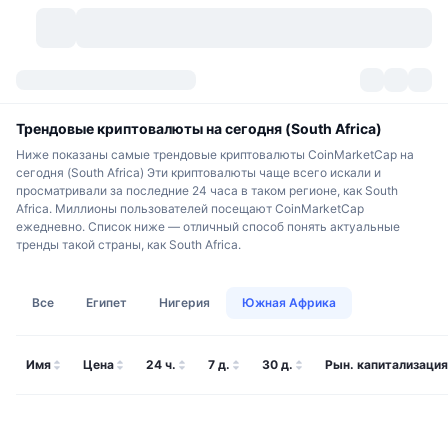
Криптовалюты
Дашборды
Криптовалюты
Трендовые криптовалюты на сегодня (South Africa)
Ниже показаны самые трендовые криптовалюты CoinMarketCap на
DexScan
Рынки
Рейтинг
сегодня (South Africa) Эти криптовалюты чаще всего искали и
просматривали за последние 24 часа в таком регионе, как South
Africa. Миллионы пользователей посещают CoinMarketCap
Сигналы
Биржи
Категории
New
Обзор рынка
ежедневно. Список ниже — отличный способ понять актуальные
тренды такой страны, как South Africa.
Тренды
Сообщество
Исторические "снимки"
Спотовый рынок
Централизованные биржи
Все
Египет
Нигерия
Южная Африка
Новый
Лента
API
Разблокировки токенов
Количество криптовалют
Spot
Лидеры роста
Темы
Доходность
Продукты
Казначейства Bitcoin (Биткоин)
Деривативы
API
Имя
Цена
24 ч.
7 д.
30 д.
Рын. капитализация
Мем-обозреватель
Прямые эфиры
Физические активы:
Казначейства BNB
Продукты
Крипто-API
Децентрализованные биржи