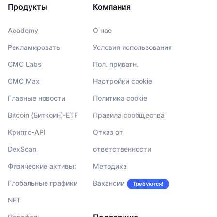
Продукты
Компания
Предстоящие продажи
Ставки финансирования
Изучайте и зарабатывайте
Academy
О нас
Календари
Рекламировать
Условия использования
CMC Labs
Пол. приватн.
Календарь ICO
CMC Max
Настройки cookie
Календарь мероприятий
Главные новости
Политика cookie
Bitcoin (Биткоин)-ETF
Правила сообщества
Крипто-API
Отказ от
DexScan
ответственности
Физические активы:
Методика
Глобальные графики
Вакансии
Требуются!
NFT
Портфель