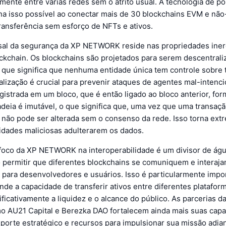
mente entre várias redes sem o atrito usual. A tecnologia de p
 isso possível ao conectar mais de 30 blockchains EVM e nã
ransferência sem esforço de NFTs e ativos.
sal da segurança da XP NETWORK reside nas propriedades iner
ockchain. Os blockchains são projetados para serem descentrali
o que significa que nenhuma entidade única tem controle sobre 
alização é crucial para prevenir ataques de agentes mal-intenc
gistrada em um bloco, que é então ligado ao bloco anterior, f
adeia é imutável, o que significa que, uma vez que uma transaçã
la não pode ser alterada sem o consenso da rede. Isso torna ex
ntidades maliciosas adulterarem os dados.
 foco da XP NETWORK na interoperabilidade é um divisor de ág
o permitir que diferentes blockchains se comuniquem e interaja
s para desenvolvedores e usuários. Isso é particularmente impo
de a capacidade de transferir ativos entre diferentes platafo
ficativamente a liquidez e o alcance do público. As parcerias 
o AU21 Capital e Berezka DAO fortalecem ainda mais suas capa
porte estratégico e recursos para impulsionar sua missão adian