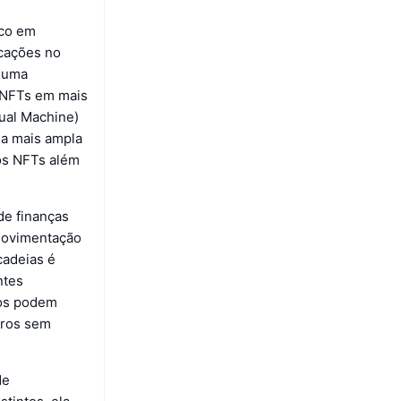
oco em
icações no
o uma
e NFTs em mais
ual Machine)
ma mais ampla
dos NFTs além
de finanças
 movimentação
cadeias é
ntes
ios podem
iros sem
de