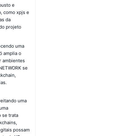
busto e
, como xpjs e
las da
do projeto
recendo uma
ó amplia o
r ambientes
XP NETWORK se
ckchain,
ias.
veitando uma
 uma
 se trata
kchains,
igitais possam