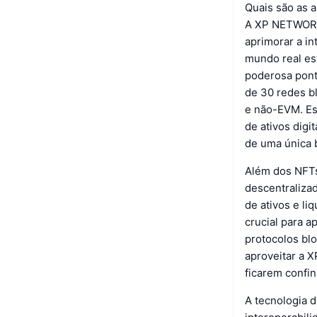
Quais são as 
A XP NETWORK
aprimorar a in
mundo real es
poderosa pont
de 30 redes b
e não-EVM. Es
de ativos digi
de uma única 
Além dos NFTs
descentralizad
de ativos e li
crucial para a
protocolos blo
aproveitar a 
ficarem confin
A tecnologia 