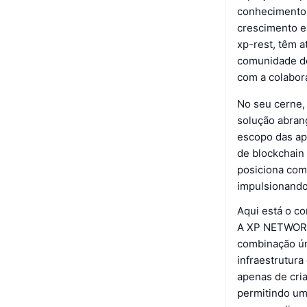
conhecimento 
crescimento e
xp-rest, têm a
comunidade de
com a colabor
No seu cerne,
solução abran
escopo das ap
de blockchain
posiciona com
impulsionando 
Aqui está o c
A XP NETWORK 
combinação ún
infraestrutura
apenas de cria
permitindo um