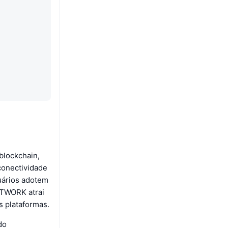
blockchain,
 conectividade
uários adotem
ETWORK atrai
s plataformas.
do