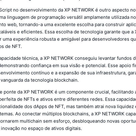
Script no desenvolvimento da XP NETWORK é outro aspecto not
uma linguagem de programação versátil amplamente utilizada no
to web, tornando-a uma excelente escolha para construir apli
caláveis e eficientes. Essa escolha de tecnologia garante que
r uma experiência robusta e amigável para desenvolvedores q
ps de NFT.
apacidade técnica, a XP NETWORK conseguiu levantar fundos 
demonstrando confiança em sua visão e potencial. Esse apoio f
senvolvimento contínuo e a expansão de sua infraestrutura, gar
vanguarda da tecnologia blockchain.
de ponte da XP NETWORK é um componente crucial, facilitando 
perfeita de NFTs e ativos entre diferentes redes. Essa capacid
cionalidade dos dApps de NFT, mas também atrai nova liquidez 
stemas. Ao conectar múltiplos blockchains, a XP NETWORK capa
 tornarem multichain sem esforço, desbloqueando novas oport
inovação no espaço de ativos digitais.