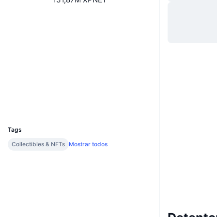
Site
Website
Whitepaper
Sociais
Contratos
0x8cf8...11de2A
4.0
Classificação (CertiK)
Auditorias
Exploradores
bscscan.com
Carteiras
UCID
11752
Tags
Collectibles & NFTs
Mostrar todos