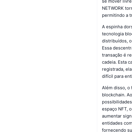
se mover livre
NETWORK torna
permitindo a t
A espinha dor
tecnologia bl
distribuídos, 
Essa descentr
transação é re
cadeia. Esta c
registrada, e
difícil para e
Além disso, o
blockchain. A
possibilidade
espaço NFT, on
aumentar signi
entidades com
fornecendo su