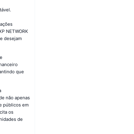
ável.
cações
 a XP NETWORK
ue desejam
de
inanceiro
antindo que
a
ade não apenas
e públicos em
cita os
unidades de