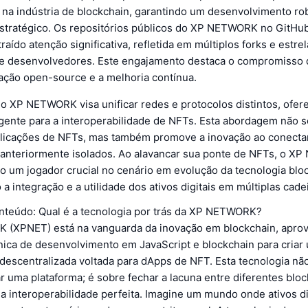
na indústria de blockchain, garantindo um desenvolvimento ro
stratégico. Os repositórios públicos do XP NETWORK no GitHub
traído atenção significativa, refletida em múltiplos forks e estre
 desenvolvedores. Este engajamento destaca o compromisso 
ação open-source e a melhoria contínua.
 o XP NETWORK visa unificar redes e protocolos distintos, ofe
gente para a interoperabilidade de NFTs. Esta abordagem não s
licações de NFTs, mas também promove a inovação ao conecta
 anteriormente isolados. Ao alavancar sua ponte de NFTs, o 
o um jogador crucial no cenário em evolução da tecnologia blo
a integração e a utilidade dos ativos digitais em múltiplas cade
onteúdo: Qual é a tecnologia por trás da XP NETWORK?
(XPNET) está na vanguarda da inovação em blockchain, apro
ica de desenvolvimento em JavaScript e blockchain para criar
 descentralizada voltada para dApps de NFT. Esta tecnologia não
r uma plataforma; é sobre fechar a lacuna entre diferentes bloc
a interoperabilidade perfeita. Imagine um mundo onde ativos d