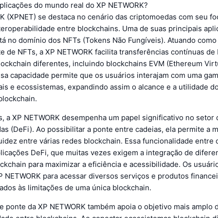
aplicações do mundo real do XP NETWORK?
 (XPNET) se destaca no cenário das criptomoedas com seu f
teroperabilidade entre blockchains. Uma de suas principais apl
tá no domínio dos NFTs (Tokens Não Fungíveis). Atuando com
e de NFTs, a XP NETWORK facilita transferências contínuas d
lockchain diferentes, incluindo blockchains EVM (Ethereum Virt
sa capacidade permite que os usuários interajam com uma ga
tais e ecossistemas, expandindo assim o alcance e a utilidade 
blockchain.
, a XP NETWORK desempenha um papel significativo no setor 
as (DeFi). Ao possibilitar a ponte entre cadeias, ela permite a
quidez entre várias redes blockchain. Essa funcionalidade entre 
plicações DeFi, que muitas vezes exigem a integração de difere
ckchain para maximizar a eficiência e acessibilidade. Os usuár
XP NETWORK para acessar diversos serviços e produtos finance
ados às limitações de uma única blockchain.
de ponte da XP NETWORK também apoia o objetivo mais amplo 