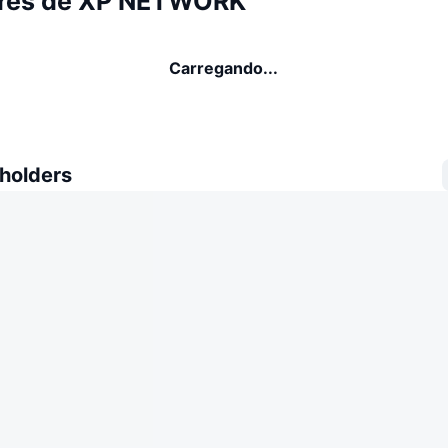
res de XP NETWORK
Carregando...
 holders