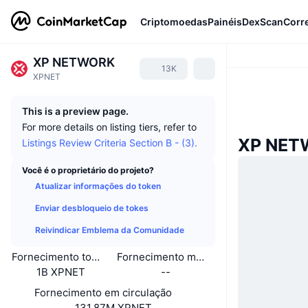
Criptomoedas
Painéis
DexScan
Corr
XP NETWORK
13K
XPNET
This is a preview page.
For more details on listing tiers, refer to
XP NET
Listings Review Criteria Section B - (3).
Você é o proprietário do projeto?
Atualizar informações do token
Enviar desbloqueio de tokes
Reivindicar Emblema da Comunidade
Fornecimento total
Fornecimento máximo
1B XPNET
--
Fornecimento em circulação
131,87M XPNET