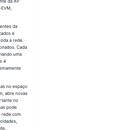
onte da XP
o-EVM,
entes da
zados e
toda a rede.
ionados. Cada
ormando uma
o é
tremamente
uas no espaço
m, abre novas
rtante no
rmas pode
da rede com
cidades,
te.