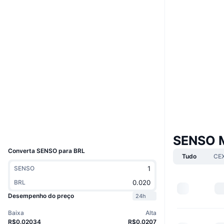
Site
Website
Whitepaper
Sociais
0xc19b...f17bd1
Contratos
3.7
Classificação (CertiK)
etherscan.io
Exploradores
Carteiras
UCID
5522
SENSO 
Converta SENSO para BRL
Tudo
CE
SENSO
BRL
Desempenho do preço
24h
Baixa
Alta
R$0.02034
R$0.0207