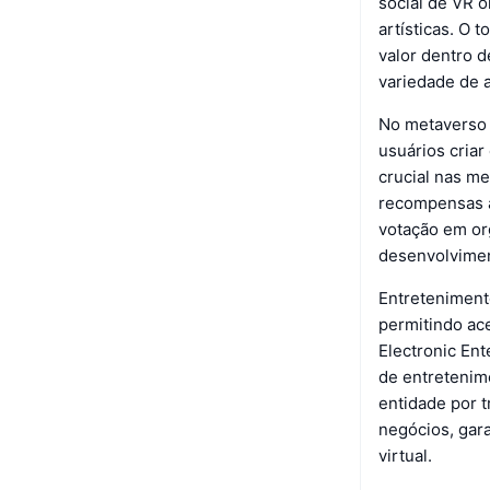
social de VR o
artísticas. O 
valor dentro d
variedade de a
No metaverso 
usuários cria
crucial nas m
recompensas a
votação em or
desenvolvimen
Entreteniment
permitindo ace
Electronic En
de entretenim
entidade por 
negócios, gar
virtual.