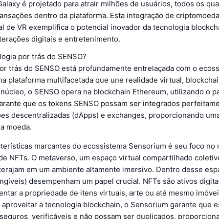
laxy é projetado para atrair milhões de usuários, todos os qua
ansações dentro da plataforma. Esta integração de criptomoe
l de VR exemplifica o potencial inovador da tecnologia blockc
terações digitais e entretenimento.
ologia por trás do SENSO?
por trás do SENSO está profundamente entrelaçada com o ecos
 plataforma multifacetada que une realidade virtual, blockchai
u núcleo, o SENSO opera na blockchain Ethereum, utilizando o 
arante que os tokens SENSO possam ser integrados perfeitam
ções descentralizadas (dApps) e exchanges, proporcionando um
a a moeda.
terísticas marcantes do ecossistema Sensorium é seu foco no
e NFTs. O metaverso, um espaço virtual compartilhado coletiv
nterajam em um ambiente altamente imersivo. Dentro desse esp
ungíveis) desempenham um papel crucial. NFTs são ativos digita
ntar a propriedade de itens virtuais, arte ou até mesmo imóve
 aproveitar a tecnologia blockchain, o Sensorium garante que e
 seguros, verificáveis e não possam ser duplicados, proporcio