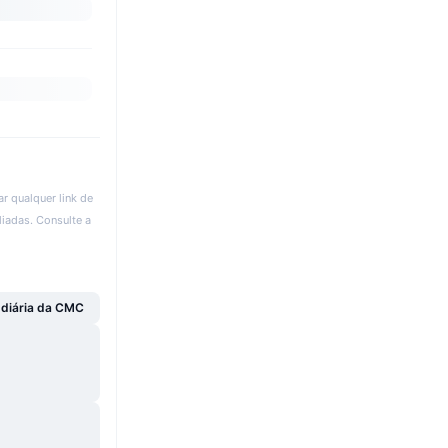
r qualquer link de
liadas. Consulte a
 diária da CMC