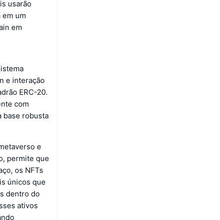
is usarão
da em um
hain em
sistema
n e interação
padrão ERC-20.
ente com
a base robusta
 metaverso e
o, permite que
aço, os NFTs
is únicos que
is dentro do
sses ativos
nando