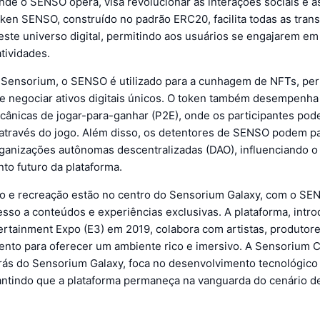
nde o SENSO opera, visa revolucionar as interações sociais e a
token SENSO, construído no padrão ERC20, facilita todas as tran
este universo digital, permitindo aos usuários se engajarem e
tividades.
Sensorium, o SENSO é utilizado para a cunhagem de NFTs, per
r e negociar ativos digitais únicos. O token também desempenh
ecânicas de jogar-para-ganhar (P2E), onde os participantes po
través do jogo. Além disso, os detentores de SENSO podem par
ganizações autônomas descentralizadas (DAO), influenciando o
to futuro da plataforma.
o e recreação estão no centro do Sensorium Galaxy, com o SE
sso a conteúdos e experiências exclusivas. A plataforma, intro
tertainment Expo (E3) em 2019, colabora com artistas, produto
ento para oferecer um ambiente rico e imersivo. A Sensorium C
trás do Sensorium Galaxy, foca no desenvolvimento tecnológico
antindo que a plataforma permaneça na vanguarda do cenário de