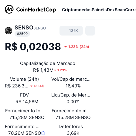
Criptomoedas
Painéis
DexScan
Corr
SENSO
SENSO
136K
#2500
R$ 0,02038
1.23%
(
24h
)
Capitalização de Mercado
R$ 1,43M
1.23%
Volume (24h)
Vol/Cap de mercado (24h)
R$ 236,31K
16,49%
13.14%
FDV
Liq./Cap. de Mercado
R$ 14,58M
0.00%
Fornecimento total
Fornecimento máximo
715,28M SENSO
715.28M SENSO
Fornecimento em circulação
Detentores
70,26M SENSO
3,69K