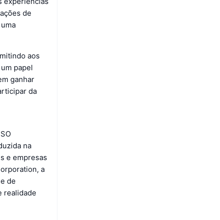
s experiências
sações de
m uma
mitindo aos
a um papel
dem ganhar
ticipar da
NSO
duzida na
res e empresas
orporation, a
 e de
 realidade