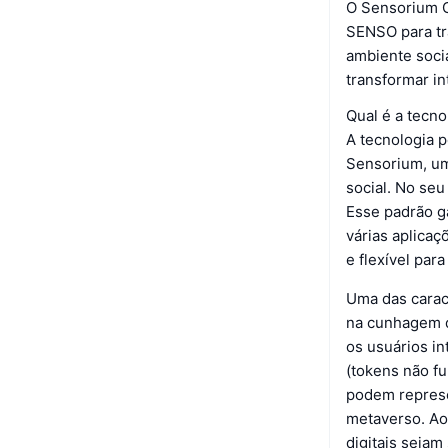
O Sensorium Ga
SENSO para tr
ambiente socia
transformar in
Qual é a tecn
A tecnologia 
Sensorium, uma
social. No se
Esse padrão g
várias aplica
e flexível par
Uma das carac
na cunhagem d
os usuários i
(tokens não f
podem represe
metaverso. Ao
digitais sejam