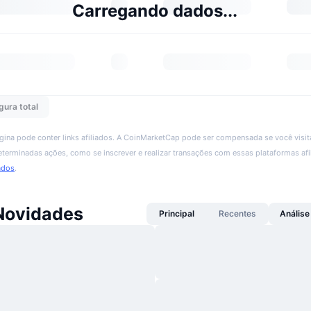
Carregando dados...
gura total
ágina pode conter links afiliados. A CoinMarketCap pode ser compensada se você visita
 determinadas ações, como se inscrever e realizar transações com essas plataformas afi
ados
.
Novidades
Principal
Recentes
Análise