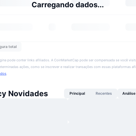
Carregando dados...
gura total
ágina pode conter links afiliados. A CoinMarketCap pode ser compensada se você visita
 determinadas ações, como se inscrever e realizar transações com essas plataformas afi
ados
.
y Novidades
Principal
Recentes
Análise