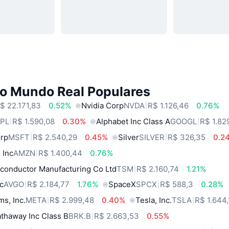
do Mundo Real Populares
$ 22.171,83
0.52%
Nvidia Corp
NVDA
R$ 1.126,46
0.76%
PL
R$ 1.590,08
0.30%
Alphabet Inc Class A
GOOGL
R$ 1.82
orp
MSFT
R$ 2.540,29
0.45%
Silver
SILVER
R$ 326,35
0.2
 Inc
AMZN
R$ 1.400,44
0.76%
conductor Manufacturing Co Ltd
TSM
R$ 2.160,74
1.21%
c
AVGO
R$ 2.184,77
1.76%
SpaceX
SPCX
R$ 588,3
0.28%
ms, Inc.
META
R$ 2.999,48
0.40%
Tesla, Inc.
TSLA
R$ 1.644,
thaway Inc Class B
BRK.B
R$ 2.663,53
0.55%