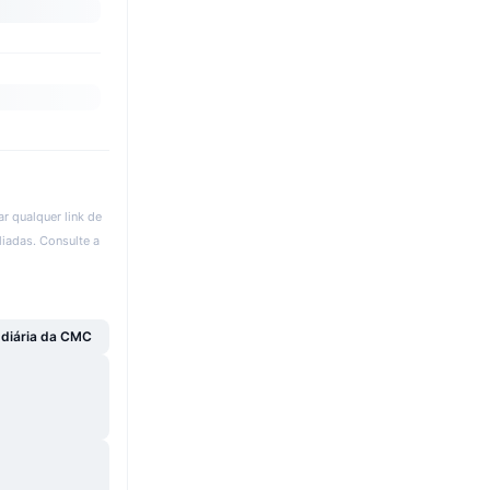
r qualquer link de
liadas. Consulte a
 diária da CMC