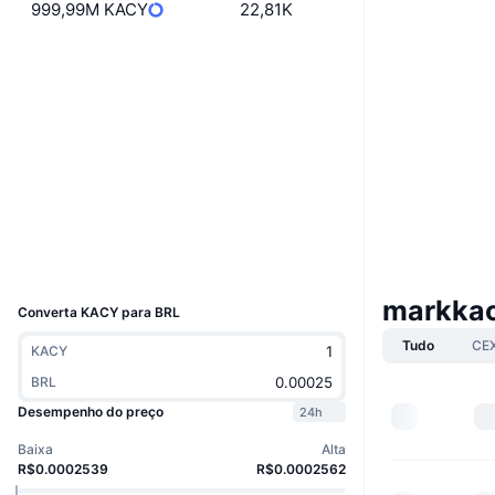
999,99M KACY
22,81K
Boost
Site
Website
Sociais
Contratos
6QSVGU...bYpump
3.0
Classificação (CertiK)
Exploradores
solscan.io
Carteiras
UCID
34173
markka
Converta KACY para BRL
Tudo
CE
KACY
BRL
Desempenho do preço
24h
Baixa
Alta
R$0.0002539
R$0.0002562