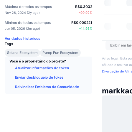
Máxima de todos os tempos
R$0.3032
Nov 26, 2024
(
2y ago
)
-99.92
%
Mínimo de todos os tempos
R$0.000221
Jun 05, 2026
(
2m ago
)
+
14.93
%
Ver dados históricos
Tags
Exibir em lar
Solana Ecosystem
Pump Fun Ecosystem
Aviso legal: Esta p
Você é o proprietário do projeto?
afiliado e realizar
Atualizar informações do token
Divulgação de Afili
Enviar desbloqueio de tokes
Reivindicar Emblema da Comunidade
markkac