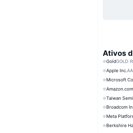
Ativos 
Gold
GOLD
R
Apple Inc.
AA
Microsoft C
Amazon.com
Taiwan Semi
Broadcom In
Meta Platfor
Berkshire Ha