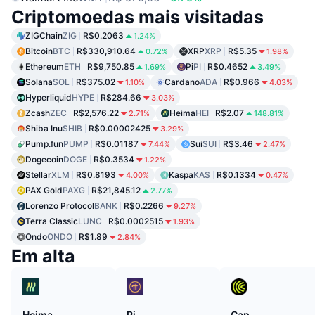
Criptomoedas mais visitadas
ZIGChain
ZIG
R$0.2063
1.24%
Bitcoin
BTC
R$330,910.64
XRP
XRP
R$5.35
0.72%
1.98%
Ethereum
ETH
R$9,750.85
Pi
PI
R$0.4652
1.69%
3.49%
Solana
SOL
R$375.02
Cardano
ADA
R$0.966
1.10%
4.03%
Hyperliquid
HYPE
R$284.66
3.03%
Zcash
ZEC
R$2,576.22
Heima
HEI
R$2.07
2.71%
148.81%
Shiba Inu
SHIB
R$0.00002425
3.29%
Pump.fun
PUMP
R$0.01187
Sui
SUI
R$3.46
7.44%
2.47%
Dogecoin
DOGE
R$0.3534
1.22%
Stellar
XLM
R$0.8193
Kaspa
KAS
R$0.1334
4.00%
0.47%
PAX Gold
PAXG
R$21,845.12
2.77%
Lorenzo Protocol
BANK
R$0.2266
9.27%
Terra Classic
LUNC
R$0.0002515
1.93%
Ondo
ONDO
R$1.89
2.84%
Em alta
Heima
Pi
Cap