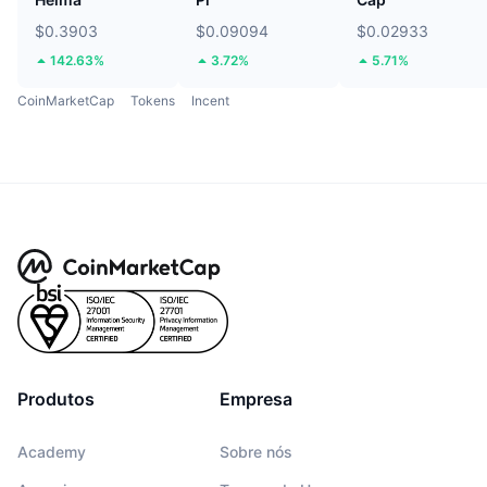
$0.3903
$0.09094
$0.02933
142.63%
3.72%
5.71%
CoinMarketCap
Tokens
Incent
Produtos
Empresa
Academy
Sobre nós