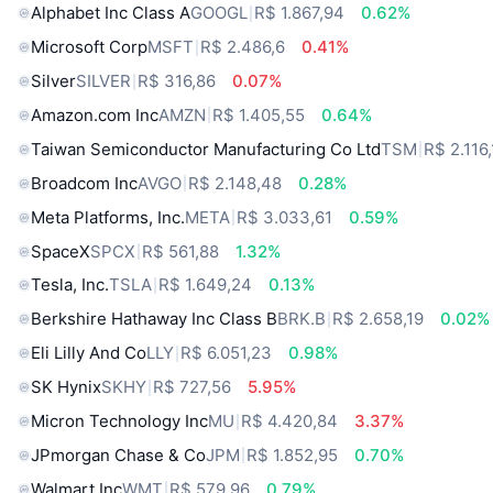
Alphabet Inc Class A
GOOGL
R$ 1.867,94
0.62%
Microsoft Corp
MSFT
R$ 2.486,6
0.41%
Silver
SILVER
R$ 316,86
0.07%
Amazon.com Inc
AMZN
R$ 1.405,55
0.64%
Taiwan Semiconductor Manufacturing Co Ltd
TSM
R$ 2.116
Broadcom Inc
AVGO
R$ 2.148,48
0.28%
Meta Platforms, Inc.
META
R$ 3.033,61
0.59%
SpaceX
SPCX
R$ 561,88
1.32%
Tesla, Inc.
TSLA
R$ 1.649,24
0.13%
Berkshire Hathaway Inc Class B
BRK.B
R$ 2.658,19
0.02%
Eli Lilly And Co
LLY
R$ 6.051,23
0.98%
SK Hynix
SKHY
R$ 727,56
5.95%
Micron Technology Inc
MU
R$ 4.420,84
3.37%
JPmorgan Chase & Co
JPM
R$ 1.852,95
0.70%
Walmart Inc
WMT
R$ 579,96
0.79%