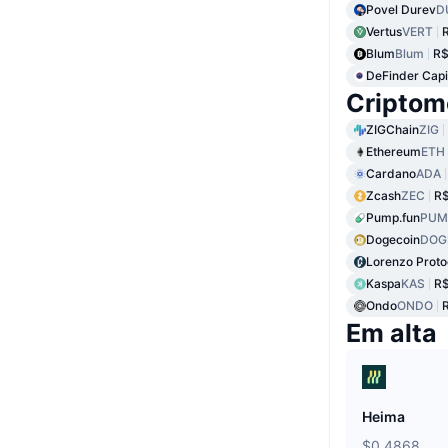
Povel Durev
D
Vertus
VERT
Blum
Blum
R$
DeFinder Capi
Criptom
ZIGChain
ZIG
Ethereum
ETH
Cardano
ADA
Zcash
ZEC
R$
Pump.fun
PUM
Dogecoin
DOG
Lorenzo Proto
Kaspa
KAS
R$
Ondo
ONDO
Em alta
Heima
$0.4868