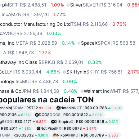
orp
MSFT
R$ 2.488,51
1.09%
Silver
SILVER
R$ 316,04
0.68
 Inc
AMZN
R$ 1.397,26
1.72%
conductor Manufacturing Co Ltd
TSM
R$ 2.116,66
0.76%
c
AVGO
R$ 2.156,39
0.03%
ms, Inc.
META
R$ 3.028,59
0.14%
SpaceX
SPCX
R$ 563,58
SLA
R$ 1.646,73
1.77%
thaway Inc Class B
BRK.B
R$ 2.659,01
0.32%
 Co
LLY
R$ 6.030,44
4.86%
SK Hynix
SKHY
R$ 756,81
2.17
nology Inc
MU
R$ 4.486,78
0.06%
hase & Co
JPM
R$ 1.844,68
0.48%
Walmart Inc
WMT
R$ 577
populares na cadeia TON
oncoin)
GRAM
R$7.12
Notcoin
NOT
R$0.001788
0.18%
0.70%
R$0.2136
DOGS
DOGS
R$0.0001822
6.17%
2.08%
g
REDO
R$0.4171
X Empire
X
R$0.00004646
6.82%
0.31%
R$0.2011
Not Pixel
PX
R$0.0673
1.88%
2.67%
TORM
R$0.02332
NikolAI
NIKO
R$0.003789
0.80%
3.30%