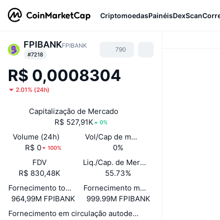
Criptomoedas
Painéis
DexScan
Corr
FPIBANK
FPIBANK
790
#7218
R$ 0,0008304
2.01%
(
24h
)
Capitalização de Mercado
R$ 527,91K
0%
Volume (24h)
Vol/Cap de mercado (24h)
R$ 0
0%
100%
FDV
Liq./Cap. de Mercado
R$ 830,48K
55.73%
Fornecimento total
Fornecimento máximo
964,99M FPIBANK
999.99M FPIBANK
Fornecimento em circulação autodeclarado