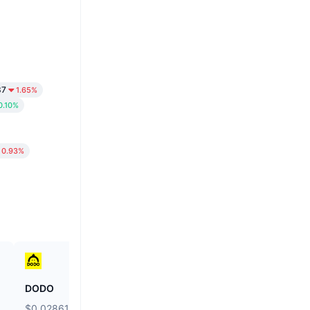
37
1.65%
0.10%
0.93%
DODO
Hamster Kombat
$0.02861
$0.000184