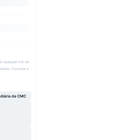
r qualquer link de
liadas. Consulte a
 diária da CMC