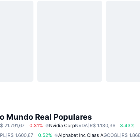
do Mundo Real Populares
$ 21.791,67
0.31%
Nvidia Corp
NVDA
R$ 1.130,36
3.43%
PL
R$ 1.600,87
0.52%
Alphabet Inc Class A
GOOGL
R$ 1.86