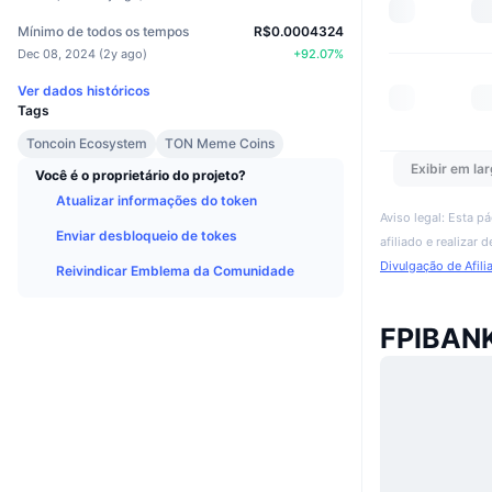
Mínimo de todos os tempos
R$0.0004324
Dec 08, 2024
(
2y ago
)
+
92.07
%
Ver dados históricos
Tags
Toncoin Ecosystem
TON Meme Coins
Exibir em lar
Você é o proprietário do projeto?
Atualizar informações do token
Aviso legal: Esta p
Enviar desbloqueio de tokes
afiliado e realizar
Divulgação de Afili
Reivindicar Emblema da Comunidade
FPIBANK