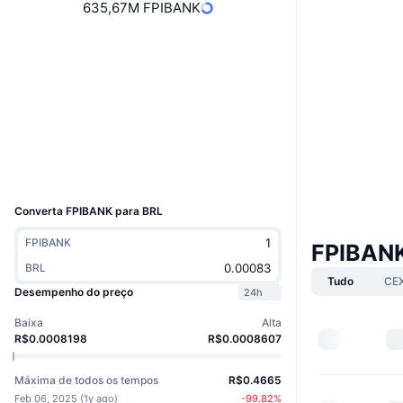
635,67M FPIBANK
Website
Site
Sociais
Contratos
EQD0Kp...FQFtWz
Exploradores
tonviewer.com
Carteiras
UCID
35859
Converta FPIBANK para BRL
FPIBANK
FPIBAN
BRL
Tudo
CE
Desempenho do preço
24h
Baixa
Alta
R$0.0008198
R$0.0008607
Máxima de todos os tempos
R$0.4665
Feb 06, 2025
(
1y ago
)
-99.82
%