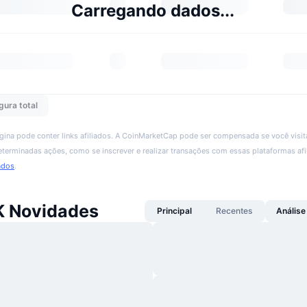
Carregando dados...
gura total
ágina pode conter links afiliados. A CoinMarketCap pode ser compensada se você visita
 determinadas ações, como se inscrever e realizar transações com essas plataformas afi
ados
.
 Novidades
Principal
Recentes
Análise