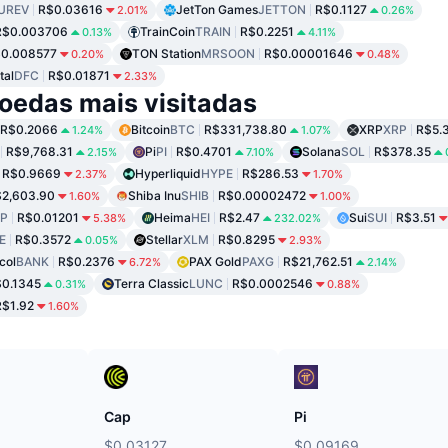
UREV
R$0.03616
JetTon Games
JETTON
R$0.1127
2.01%
0.26%
R$0.003706
TrainCoin
TRAIN
R$0.2251
0.13%
4.11%
0.008577
TON Station
MRSOON
R$0.00001646
0.20%
0.48%
tal
DFC
R$0.01871
2.33%
oedas mais visitadas
R$0.2066
Bitcoin
BTC
R$331,738.80
XRP
XRP
R$5.
1.24%
1.07%
R$9,768.31
Pi
PI
R$0.4701
Solana
SOL
R$378.35
2.15%
7.10%
R$0.9669
Hyperliquid
HYPE
R$286.53
2.37%
1.70%
2,603.90
Shiba Inu
SHIB
R$0.00002472
1.60%
1.00%
P
R$0.01201
Heima
HEI
R$2.47
Sui
SUI
R$3.51
5.38%
232.02%
E
R$0.3572
Stellar
XLM
R$0.8295
0.05%
2.93%
col
BANK
R$0.2376
PAX Gold
PAXG
R$21,762.51
6.72%
2.14%
0.1345
Terra Classic
LUNC
R$0.0002546
0.31%
0.88%
R$1.92
1.60%
Cap
Pi
$0.03127
$0.09169