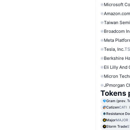
Microsoft C
Amazon.com
Taiwan Semi
Broadcom In
Meta Platfor
Tesla, Inc.
T
Berkshire Ha
Eli Lilly And
Micron Tech
JPmorgan C
Tokens 
Gram (prev. T
Catizen
CATI
Resistance Do
Major
MAJOR
Storm Trade
S