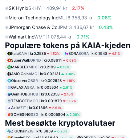
SK Hynix
SKHY
1 409,94 kr
2.17%
Micron Technology Inc
MU
8 358,93 kr
0.06%
JPmorgan Chase & Co
JPM
3 436,67 kr
0.48%
Walmart Inc
WMT
1 076,44 kr
0.71%
Populære tokens på KAIA-kjeden
Kaia
KAIA
kr0.2535
BORA
BORA
kr0.1948
1.52%
4.11%
SuperWalk
GRND
kr0.08611
0.69%
MARBLEX
MBX
kr0.2199
0.19%
AMO Coin
AMO
kr0.002131
0.30%
Observer
OBSR
kr0.002628
1.16%
GALAXIA
GXA
kr0.005504
2.61%
GemHUB
GHUB
kr0.02358
2.10%
TEMCO
TEMCO
kr0.001879
3.07%
Azit
AZIT
kr0.01366
2.51%
SOMESING
SSG
kr0.0005804
2.06%
Mest besøkte kryptovalutaer
ZIGChain
ZIG
kr0.3859
0.20%
Bitcoin
BTC
kr616,968.62
XRP
XRP
kr9.99
0.88%
1.83%