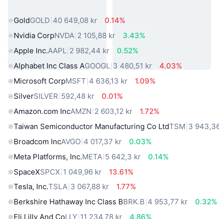
virkelige verden
Gold
GOLD
40 649,08 kr
0.14%
Nvidia Corp
NVDA
2 105,88 kr
3.43%
Apple Inc.
AAPL
2 982,44 kr
0.52%
Alphabet Inc Class A
GOOGL
3 480,51 kr
4.03%
Microsoft Corp
MSFT
4 636,13 kr
1.09%
Silver
SILVER
592,48 kr
0.01%
Amazon.com Inc
AMZN
2 603,12 kr
1.72%
Taiwan Semiconductor Manufacturing Co Ltd
TSM
3 943,36
Broadcom Inc
AVGO
4 017,37 kr
0.03%
Meta Platforms, Inc.
META
5 642,3 kr
0.14%
SpaceX
SPCX
1 049,96 kr
13.61%
Tesla, Inc.
TSLA
3 067,88 kr
1.77%
Berkshire Hathaway Inc Class B
BRK.B
4 953,77 kr
0.32%
Eli Lilly And Co
LLY
11 234,78 kr
4.86%