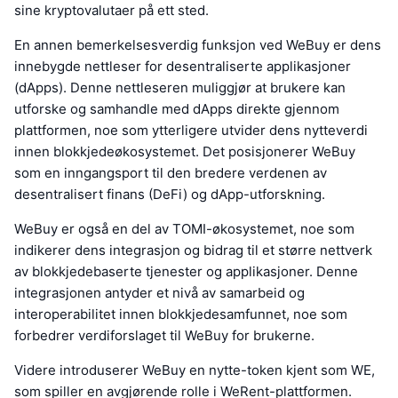
sine kryptovalutaer på ett sted.
En annen bemerkelsesverdig funksjon ved WeBuy er dens
innebygde nettleser for desentraliserte applikasjoner
(dApps). Denne nettleseren muliggjør at brukere kan
utforske og samhandle med dApps direkte gjennom
plattformen, noe som ytterligere utvider dens nytteverdi
innen blokkjedeøkosystemet. Det posisjonerer WeBuy
som en inngangsport til den bredere verdenen av
desentralisert finans (DeFi) og dApp-utforskning.
WeBuy er også en del av TOMI-økosystemet, noe som
indikerer dens integrasjon og bidrag til et større nettverk
av blokkjedebaserte tjenester og applikasjoner. Denne
integrasjonen antyder et nivå av samarbeid og
interoperabilitet innen blokkjedesamfunnet, noe som
forbedrer verdiforslaget til WeBuy for brukerne.
Videre introduserer WeBuy en nytte-token kjent som WE,
som spiller en avgjørende rolle i WeRent-plattformen.