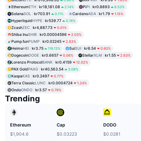
Ethereum
ETH
kr18,181.08
Pi
PI
kr0.8893
2.14%
8.53%
Solana
SOL
kr703.91
Cardano
ADA
kr1.79
0.11%
1.15%
Hyperliquid
HYPE
kr539.77
0.74%
Zcash
ZEC
kr4,887.73
0.01%
Shiba Inu
SHIB
kr0.00004596
2.03%
Pump.fun
PUMP
kr0.02245
2.83%
Heima
HEI
kr3.75
Sui
SUI
kr6.54
118.13%
0.60%
Dogecoin
DOGE
kr0.6657
Stellar
XLM
kr1.55
0.06%
2.63%
Lorenzo Protocol
BANK
kr0.4159
12.02%
PAX Gold
PAXG
kr40,563.54
3.08%
Kaspa
KAS
kr0.2497
0.77%
Terra Classic
LUNC
kr0.0004724
1.24%
Ondo
ONDO
kr3.57
0.79%
Trending
Ethereum
Cap
DODO
$1,904.6
$0.03223
$0.0281