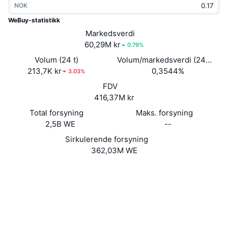
NOK
Trending
Krypto-ETF-er
Opplæring
CMC MCP
WeBuy-statistikk
Nytt
Markedsverdi
Bitcoin ETF-er
x402
Nyheter
60,29M kr
0.79%
Krypto
Ethereum ETF-er
Volum (24 t)
Volum/markedsverdi (24 timer
Akademi
213,7K kr
0,3544%
3.03%
Politikk
FDV
Teknisk analyse
Forskning
416,37M kr
Idrett
Total forsyning
Maks. forsyning
RSI
Videoer
2,5B WE
--
Finans
MACD
Sirkulerende forsyning
Ordbok
362,03M WE
Teknologi
Website
Whitepaper
Derivater
Kampanjer
Nettsted
NFT
Oversikt
Airdrops
Sosiale medier
Samlet NFT-statistikk
Likvidasjoner
Diamantbelønninger
Kontrakter
0xfaea...87c55b