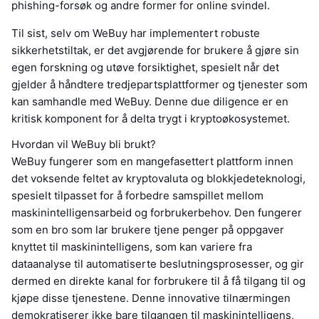
phishing-forsøk og andre former for online svindel.
Til sist, selv om WeBuy har implementert robuste
sikkerhetstiltak, er det avgjørende for brukere å gjøre sin
egen forskning og utøve forsiktighet, spesielt når det
gjelder å håndtere tredjepartsplattformer og tjenester som
kan samhandle med WeBuy. Denne due diligence er en
kritisk komponent for å delta trygt i kryptoøkosystemet.
Hvordan vil WeBuy bli brukt?
WeBuy fungerer som en mangefasettert plattform innen
det voksende feltet av kryptovaluta og blokkjedeteknologi,
spesielt tilpasset for å forbedre samspillet mellom
maskinintelligensarbeid og forbrukerbehov. Den fungerer
som en bro som lar brukere tjene penger på oppgaver
knyttet til maskinintelligens, som kan variere fra
dataanalyse til automatiserte beslutningsprosesser, og gir
dermed en direkte kanal for forbrukere til å få tilgang til og
kjøpe disse tjenestene. Denne innovative tilnærmingen
demokratiserer ikke bare tilgangen til maskinintelligens,