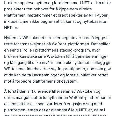
brukere oppleve nytten og fordelene med NFT-er fra ulike
prosjekter uten behovet for å kjøpe dem direkte.
Plattformen imøtekommer et bredt spekter av NFT-typer,
inkludert, men ikke begrenset til, kunst og nyttebaserte
NFT-er.
Nytten av WE-tokenet strekker seg utover bare å legge til
rette for transaksjoner på WeRent-plattformen. Det spiller
en sentral rolle i plattformens staking-program, hvor
brukere kan stake sine WE-token for å tjene belønninger
og få tilgang til ulike nivåer innen økosystemet. I tillegg gir
WE-tokenet innehaverne styringsrettigheter, noe som gjør
at de kan delta i avstemninger og foreslå initiativer rettet
mot å forbedre plattformens økosystem.
Å forstå den sirkulerende tilførselen av WE-token og
deres mangefasetterte nytte innen WeRent-plattformen er
essensielt for alle som vurderer å engasjere seg med
plattformen, enten det er gjennom å leie NFT-er, delta i