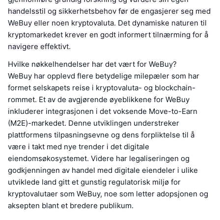
handelsstil og sikkerhetsbehov før de engasjerer seg med
WeBuy eller noen kryptovaluta. Det dynamiske naturen til
kryptomarkedet krever en godt informert tilnærming for å
navigere effektivt.
Hvilke nøkkelhendelser har det vært for WeBuy?
WeBuy har opplevd flere betydelige milepæler som har
formet selskapets reise i kryptovaluta- og blockchain-
rommet. Et av de avgjørende øyeblikkene for WeBuy
inkluderer integrasjonen i det voksende Move-to-Earn
(M2E)-markedet. Denne utviklingen understreker
plattformens tilpasningsevne og dens forpliktelse til å
være i takt med nye trender i det digitale
eiendomsøkosystemet. Videre har legaliseringen og
godkjenningen av handel med digitale eiendeler i ulike
utviklede land gitt et gunstig regulatorisk miljø for
kryptovalutaer som WeBuy, noe som letter adopsjonen og
aksepten blant et bredere publikum.