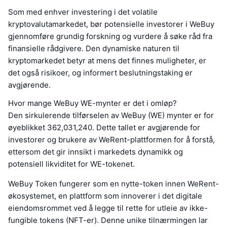
Som med enhver investering i det volatile
kryptovalutamarkedet, bør potensielle investorer i WeBuy
gjennomføre grundig forskning og vurdere å søke råd fra
finansielle rådgivere. Den dynamiske naturen til
kryptomarkedet betyr at mens det finnes muligheter, er
det også risikoer, og informert beslutningstaking er
avgjørende.
Hvor mange WeBuy WE-mynter er det i omløp?
Den sirkulerende tilførselen av WeBuy (WE) mynter er for
øyeblikket 362,031,240. Dette tallet er avgjørende for
investorer og brukere av WeRent-plattformen for å forstå,
ettersom det gir innsikt i markedets dynamikk og
potensiell likviditet for WE-tokenet.
WeBuy Token fungerer som en nytte-token innen WeRent-
økosystemet, en plattform som innoverer i det digitale
eiendomsrommet ved å legge til rette for utleie av ikke-
fungible tokens (NFT-er). Denne unike tilnærmingen lar