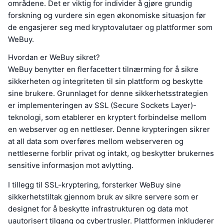
områdene. Det er viktig for individer å gjøre grundig
forskning og vurdere sin egen økonomiske situasjon før
de engasjerer seg med kryptovalutaer og plattformer som
WeBuy.
Hvordan er WeBuy sikret?
WeBuy benytter en flerfacettert tilnærming for å sikre
sikkerheten og integriteten til sin plattform og beskytte
sine brukere. Grunnlaget for denne sikkerhetsstrategien
er implementeringen av SSL (Secure Sockets Layer)-
teknologi, som etablerer en kryptert forbindelse mellom
en webserver og en nettleser. Denne krypteringen sikrer
at all data som overføres mellom webserveren og
nettleserne forblir privat og intakt, og beskytter brukernes
sensitive informasjon mot avlytting.
I tillegg til SSL-kryptering, forsterker WeBuy sine
sikkerhetstiltak gjennom bruk av sikre servere som er
designet for å beskytte infrastrukturen og data mot
uautorisert tilgang og cybertrusler. Plattformen inkluderer