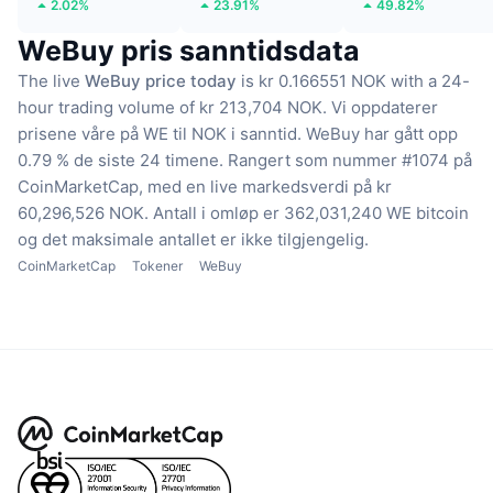
2.02%
23.91%
49.82%
WeBuy pris sanntidsdata
The live
WeBuy price today
is kr 0.166551 NOK with a 24-
hour trading volume of kr 213,704 NOK.
Vi oppdaterer
prisene våre på WE til NOK i sanntid.
WeBuy har gått opp
0.79 % de siste 24 timene.
Rangert som nummer #1074 på
CoinMarketCap, med en live markedsverdi på kr
60,296,526 NOK.
Antall i omløp er 362,031,240 WE bitcoin
og det maksimale antallet er ikke tilgjengelig.
CoinMarketCap
Tokener
WeBuy