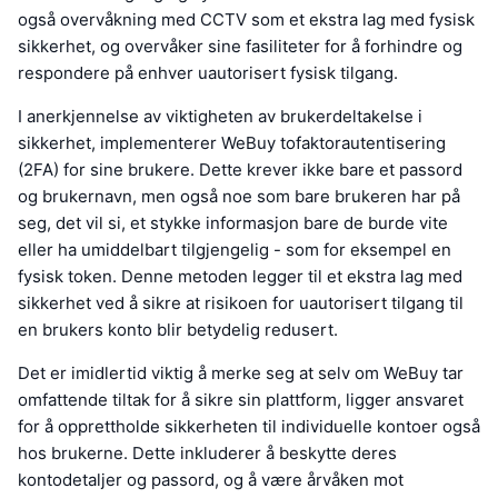
også overvåkning med CCTV som et ekstra lag med fysisk
sikkerhet, og overvåker sine fasiliteter for å forhindre og
respondere på enhver uautorisert fysisk tilgang.
I anerkjennelse av viktigheten av brukerdeltakelse i
sikkerhet, implementerer WeBuy tofaktorautentisering
(2FA) for sine brukere. Dette krever ikke bare et passord
og brukernavn, men også noe som bare brukeren har på
seg, det vil si, et stykke informasjon bare de burde vite
eller ha umiddelbart tilgjengelig - som for eksempel en
fysisk token. Denne metoden legger til et ekstra lag med
sikkerhet ved å sikre at risikoen for uautorisert tilgang til
en brukers konto blir betydelig redusert.
Det er imidlertid viktig å merke seg at selv om WeBuy tar
omfattende tiltak for å sikre sin plattform, ligger ansvaret
for å opprettholde sikkerheten til individuelle kontoer også
hos brukerne. Dette inkluderer å beskytte deres
kontodetaljer og passord, og å være årvåken mot