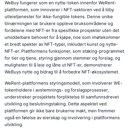
WeBuy fungerer som en nytte-token innenfor WeRent-
plattformen, som innoverer i NFT-sektoren ved å tilby
utleietjenester for ikke-fungible tokens. Denne unike
tilnærmingen lar brukere oppleve bruksområdene og
fordelene med NFT-er fra spesifikke prosjekter uten det
umiddelbare behovet for å kjøpe, noe som imøtekommer
et bredt spekter av NFT-typer, inkludert kunst og nytte-
NFT-er. Plattformens funksjoner, som staking-programmet
for tier og tjene, styring gjennom stemmer og forslag, og
muligheten til å leie og låne ut NFT-er, demonstrerer
WeBuys nytte og bidrag til å forbedre NFT-økosystemet.
WeRent-plattformens styringsmodell, som involverer WE-
tokenholdere i avstemnings- og forslagsprosesser,
understreker prosjektets forpliktelse til samfunnsdrevet
utvikling og beslutningstaking. Dette aspektet ved
plattformen gir ikke bare brukerne makt, men fremmer
også en følelse av eierskap og involvering i plattformens
utvikling.