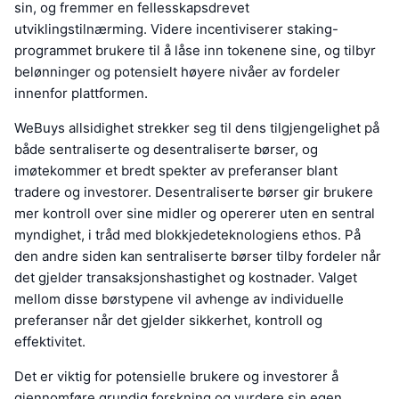
sin, og fremmer en fellesskapsdrevet
utviklingstilnærming. Videre incentiviserer staking-
programmet brukere til å låse inn tokenene sine, og tilbyr
belønninger og potensielt høyere nivåer av fordeler
innenfor plattformen.
WeBuys allsidighet strekker seg til dens tilgjengelighet på
både sentraliserte og desentraliserte børser, og
imøtekommer et bredt spekter av preferanser blant
tradere og investorer. Desentraliserte børser gir brukere
mer kontroll over sine midler og opererer uten en sentral
myndighet, i tråd med blokkjedeteknologiens ethos. På
den andre siden kan sentraliserte børser tilby fordeler når
det gjelder transaksjonshastighet og kostnader. Valget
mellom disse børstypene vil avhenge av individuelle
preferanser når det gjelder sikkerhet, kontroll og
effektivitet.
Det er viktig for potensielle brukere og investorer å
gjennomføre grundig forskning og vurdere sin egen