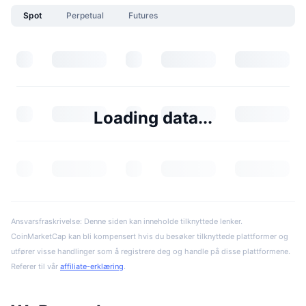
Spot
Perpetual
Futures
Loading data...
Ansvarsfraskrivelse: Denne siden kan inneholde tilknyttede lenker.
CoinMarketCap kan bli kompensert hvis du besøker tilknyttede plattformer og
utfører visse handlinger som å registrere deg og handle på disse plattformene.
Referer til vår
affiliate-erklæring
.