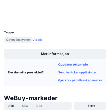
3.8
Kommende salg
Vurdering (CertiK)
Finansieringsrenter
Lær og tjen
kaiascan.io
Utforskere
UCID
Kalendere
20456
Tagger
ICO-kalender
Klaytn Ecosystem
Vis alle
Boost
Hendelseskalender
Mer informasjon
Oppdater token-info
Send inn tokenopplåsinger
Eier du dette prosjektet?
Gjør krav på fellesskapsmerke
WeBuy-markeder
Alle
CEX
DEX
Filtre