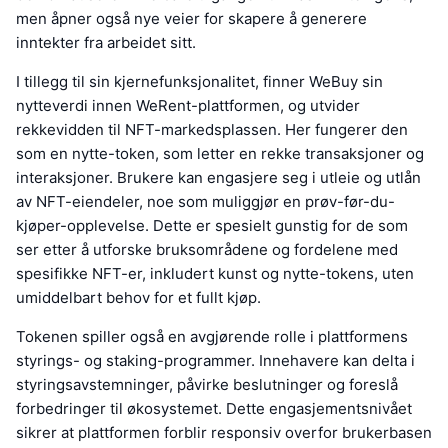
men åpner også nye veier for skapere å generere
inntekter fra arbeidet sitt.
I tillegg til sin kjernefunksjonalitet, finner WeBuy sin
nytteverdi innen WeRent-plattformen, og utvider
rekkevidden til NFT-markedsplassen. Her fungerer den
som en nytte-token, som letter en rekke transaksjoner og
interaksjoner. Brukere kan engasjere seg i utleie og utlån
av NFT-eiendeler, noe som muliggjør en prøv-før-du-
kjøper-opplevelse. Dette er spesielt gunstig for de som
ser etter å utforske bruksområdene og fordelene med
spesifikke NFT-er, inkludert kunst og nytte-tokens, uten
umiddelbart behov for et fullt kjøp.
Tokenen spiller også en avgjørende rolle i plattformens
styrings- og staking-programmer. Innehavere kan delta i
styringsavstemninger, påvirke beslutninger og foreslå
forbedringer til økosystemet. Dette engasjementsnivået
sikrer at plattformen forblir responsiv overfor brukerbasen