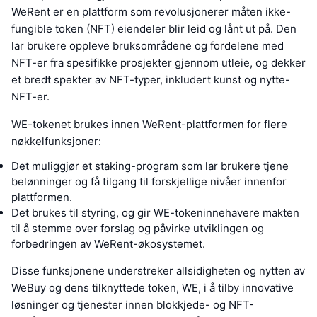
WeRent er en plattform som revolusjonerer måten ikke-
fungible token (NFT) eiendeler blir leid og lånt ut på. Den
lar brukere oppleve bruksområdene og fordelene med
NFT-er fra spesifikke prosjekter gjennom utleie, og dekker
et bredt spekter av NFT-typer, inkludert kunst og nytte-
NFT-er.
WE-tokenet brukes innen WeRent-plattformen for flere
nøkkelfunksjoner:
Det muliggjør et staking-program som lar brukere tjene
belønninger og få tilgang til forskjellige nivåer innenfor
plattformen.
Det brukes til styring, og gir WE-tokeninnehavere makten
til å stemme over forslag og påvirke utviklingen og
forbedringen av WeRent-økosystemet.
Disse funksjonene understreker allsidigheten og nytten av
WeBuy og dens tilknyttede token, WE, i å tilby innovative
løsninger og tjenester innen blokkjede- og NFT-