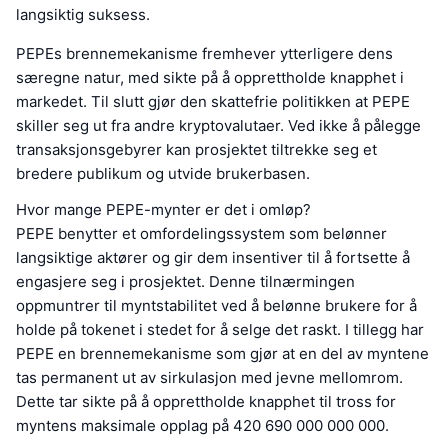
langsiktig suksess.
PEPEs brennemekanisme fremhever ytterligere dens
særegne natur, med sikte på å opprettholde knapphet i
markedet. Til slutt gjør den skattefrie politikken at PEPE
skiller seg ut fra andre kryptovalutaer. Ved ikke å pålegge
transaksjonsgebyrer kan prosjektet tiltrekke seg et
bredere publikum og utvide brukerbasen.
Hvor mange PEPE-mynter er det i omløp?
PEPE benytter et omfordelingssystem som belønner
langsiktige aktører og gir dem insentiver til å fortsette å
engasjere seg i prosjektet. Denne tilnærmingen
oppmuntrer til myntstabilitet ved å belønne brukere for å
holde på tokenet i stedet for å selge det raskt. I tillegg har
PEPE en brennemekanisme som gjør at en del av myntene
tas permanent ut av sirkulasjon med jevne mellomrom.
Dette tar sikte på å opprettholde knapphet til tross for
myntens maksimale opplag på 420 690 000 000 000.