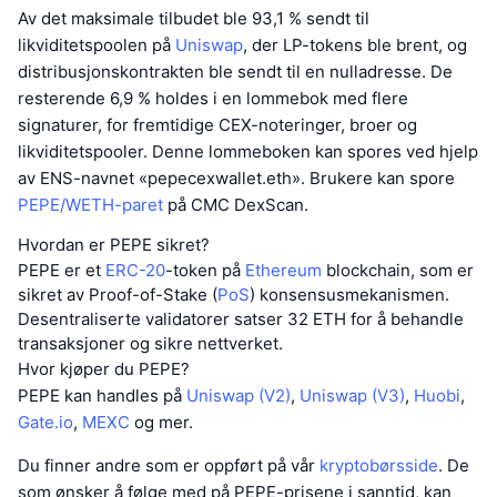
Av det maksimale tilbudet ble 93,1 % sendt til
likviditetspoolen på
Uniswap
, der LP-tokens ble brent, og
distribusjonskontrakten ble sendt til en nulladresse. De
resterende 6,9 % holdes i en lommebok med flere
signaturer, for fremtidige CEX-noteringer, broer og
likviditetspooler. Denne lommeboken kan spores ved hjelp
av ENS-navnet «pepecexwallet.eth». Brukere kan spore
PEPE/WETH-paret
på CMC DexScan.
Hvordan er PEPE sikret?
PEPE er et
ERC-20
-token på
Ethereum
blockchain, som er
sikret av Proof-of-Stake (
PoS
) konsensusmekanismen.
Desentraliserte validatorer satser 32 ETH for å behandle
transaksjoner og sikre nettverket.
Hvor kjøper du PEPE?
PEPE kan handles på
Uniswap (V2)
,
Uniswap (V3)
,
Huobi
,
Gate.io
,
MEXC
og mer.
Du finner andre som er oppført på vår
kryptobørsside
. De
som ønsker å følge med på PEPE-prisene i sanntid, kan