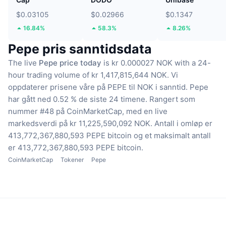
$0.03105
$0.02966
$0.1347
16.84%
58.3%
8.26%
Pepe pris sanntidsdata
The live
Pepe price today
is kr 0.000027 NOK with a 24-
hour trading volume of kr 1,417,815,644 NOK.
Vi
oppdaterer prisene våre på PEPE til NOK i sanntid.
Pepe
har gått ned 0.52 % de siste 24 timene.
Rangert som
nummer #48 på CoinMarketCap, med en live
markedsverdi på kr 11,225,590,092 NOK.
Antall i omløp er
413,772,367,880,593 PEPE bitcoin
og et maksimalt antall
er 413,772,367,880,593 PEPE bitcoin.
CoinMarketCap
Tokener
Pepe