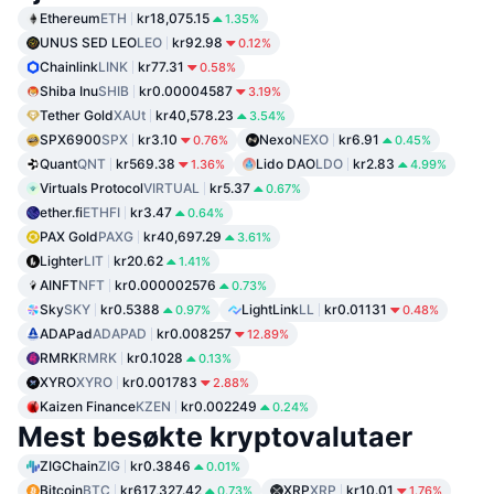
Ethereum
ETH
kr18,075.15
1.35%
UNUS SED LEO
LEO
kr92.98
0.12%
Chainlink
LINK
kr77.31
0.58%
Shiba Inu
SHIB
kr0.00004587
3.19%
Tether Gold
XAUt
kr40,578.23
3.54%
SPX6900
SPX
kr3.10
Nexo
NEXO
kr6.91
0.76%
0.45%
Quant
QNT
kr569.38
Lido DAO
LDO
kr2.83
1.36%
4.99%
Virtuals Protocol
VIRTUAL
kr5.37
0.67%
ether.fi
ETHFI
kr3.47
0.64%
PAX Gold
PAXG
kr40,697.29
3.61%
Lighter
LIT
kr20.62
1.41%
AINFT
NFT
kr0.000002576
0.73%
Sky
SKY
kr0.5388
LightLink
LL
kr0.01131
0.97%
0.48%
ADAPad
ADAPAD
kr0.008257
12.89%
RMRK
RMRK
kr0.1028
0.13%
XYRO
XYRO
kr0.001783
2.88%
Kaizen Finance
KZEN
kr0.002249
0.24%
Mest besøkte kryptovalutaer
ZIGChain
ZIG
kr0.3846
0.01%
Bitcoin
BTC
kr617,327.42
XRP
XRP
kr10.01
0.73%
1.76%