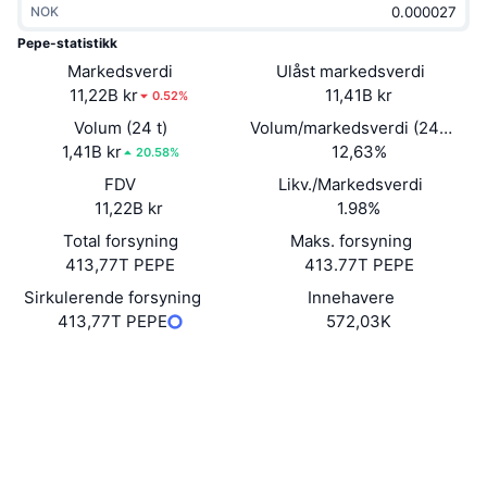
NOK
Trending
Krypto-ETF-er
Opplæring
CMC MCP
Pepe-statistikk
Markedsverdi
Nytt
Ulåst markedsverdi
Bitcoin ETF-er
x402
Nyheter
11,22B kr
11,41B kr
0.52%
Krypto
Ethereum ETF-er
Volum (24 t)
Volum/markedsverdi (24 timer
Akademi
1,41B kr
12,63%
20.58%
Politikk
FDV
Likv./Markedsverdi
Teknisk analyse
Forskning
11,22B kr
1.98%
Idrett
Total forsyning
Maks. forsyning
RSI
Videoer
413,77T PEPE
413.77T PEPE
Finans
MACD
Sirkulerende forsyning
Innehavere
Ordbok
413,77T PEPE
572,03K
Teknologi
Nettsted
Website
Derivater
Kampanjer
Sosiale medier
NFT
Oversikt
Airdrops
Kontrakter
0x6982...311933
4.4
Vurdering (CertiK)
Samlet NFT-statistikk
Likvidasjoner
Diamantbelønninger
Audits