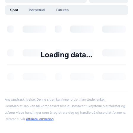
Spot
Perpetual
Futures
Loading data...
Ansvarsfraskrivelse: Denne siden kan inneholde tilknyttede lenker.
CoinMarketCap kan bli kompensert hvis du besøker tilknyttede plattformer og
utfører visse handlinger som å registrere deg og handle på disse plattformene.
Referer til vår
affiliate-erklæring
.