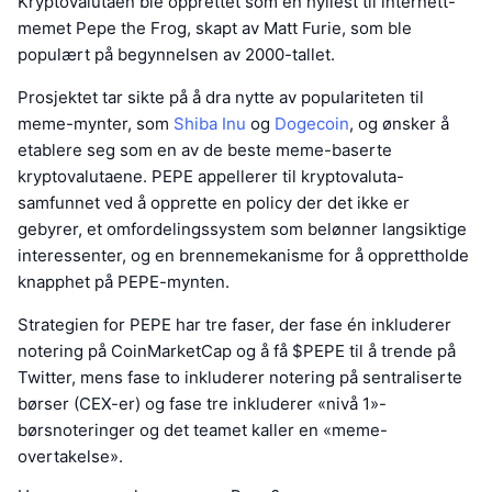
Kryptovalutaen ble opprettet som en hyllest til internett-
memet Pepe the Frog, skapt av Matt Furie, som ble
populært på begynnelsen av 2000-tallet.
Prosjektet tar sikte på å dra nytte av populariteten til
meme-mynter, som
Shiba Inu
og
Dogecoin
, og ønsker å
etablere seg som en av de beste meme-baserte
kryptovalutaene. PEPE appellerer til kryptovaluta-
samfunnet ved å opprette en policy der det ikke er
gebyrer, et omfordelingssystem som belønner langsiktige
interessenter, og en brennemekanisme for å opprettholde
knapphet på PEPE-mynten.
Strategien for PEPE har tre faser, der fase én inkluderer
notering på CoinMarketCap og å få $PEPE til å trende på
Twitter, mens fase to inkluderer notering på sentraliserte
børser (CEX-er) og fase tre inkluderer «nivå 1»-
børsnoteringer og det teamet kaller en «meme-
overtakelse».