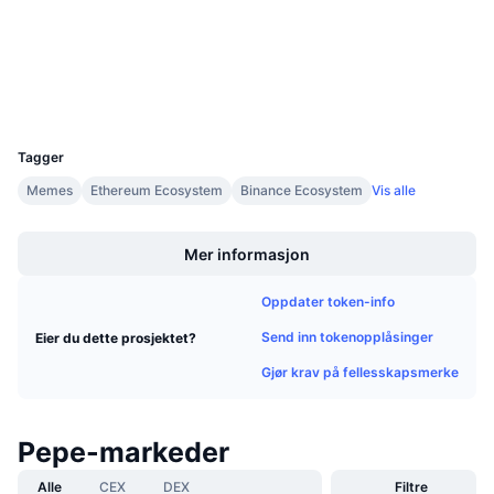
Kommende salg
etherscan.io
Finansieringsrenter
Lær og tjen
Utforskere
Wallets
Kalendere
UCID
24478
ICO-kalender
Tagger
Memes
Ethereum Ecosystem
Binance Ecosystem
Vis alle
Hendelseskalender
Boost
Mer informasjon
Oppdater token-info
Send inn tokenopplåsinger
Eier du dette prosjektet?
Gjør krav på fellesskapsmerke
Pepe-markeder
Alle
CEX
DEX
Filtre