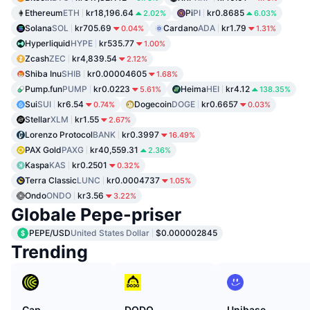
Ethereum
ETH
kr18,196.64
Pi
PI
kr0.8685
2.02%
6.03%
Solana
SOL
kr705.69
Cardano
ADA
kr1.79
0.04%
1.31%
Hyperliquid
HYPE
kr535.77
1.00%
Zcash
ZEC
kr4,839.54
2.12%
Shiba Inu
SHIB
kr0.00004605
1.68%
Pump.fun
PUMP
kr0.0223
Heima
HEI
kr4.12
5.61%
138.35%
Sui
SUI
kr6.54
Dogecoin
DOGE
kr0.6657
0.74%
0.03%
Stellar
XLM
kr1.55
2.67%
Lorenzo Protocol
BANK
kr0.3997
16.49%
PAX Gold
PAXG
kr40,559.31
2.36%
Kaspa
KAS
kr0.2501
0.32%
Terra Classic
LUNC
kr0.0004737
1.05%
Ondo
ONDO
kr3.56
3.22%
Globale Pepe-priser
PEPE/USD
United States Dollar
$0.000002845
Trending
Cap
DODO
Unibase