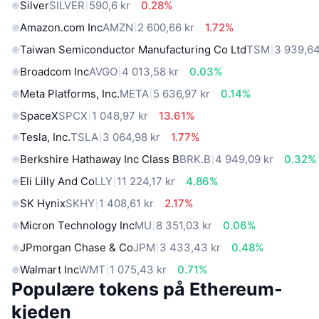
Silver
SILVER
590,6 kr
0.28%
Amazon.com Inc
AMZN
2 600,66 kr
1.72%
Taiwan Semiconductor Manufacturing Co Ltd
TSM
3 939,64
Broadcom Inc
AVGO
4 013,58 kr
0.03%
Meta Platforms, Inc.
META
5 636,97 kr
0.14%
SpaceX
SPCX
1 048,97 kr
13.61%
Tesla, Inc.
TSLA
3 064,98 kr
1.77%
Berkshire Hathaway Inc Class B
BRK.B
4 949,09 kr
0.32%
Eli Lilly And Co
LLY
11 224,17 kr
4.86%
SK Hynix
SKHY
1 408,61 kr
2.17%
Micron Technology Inc
MU
8 351,03 kr
0.06%
JPmorgan Chase & Co
JPM
3 433,43 kr
0.48%
Walmart Inc
WMT
1 075,43 kr
0.71%
Populære tokens på Ethereum-
kjeden