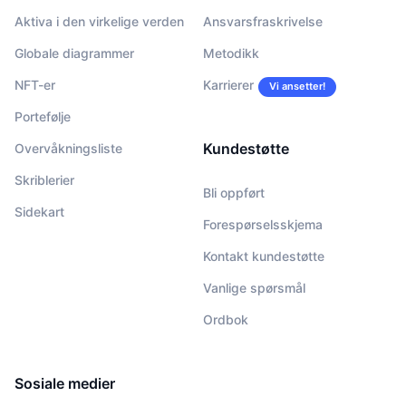
Aktiva i den virkelige verden
Ansvarsfraskrivelse
Globale diagrammer
Metodikk
NFT-er
Karrierer
Vi ansetter!
Portefølje
Kundestøtte
Overvåkningsliste
Skriblerier
Bli oppført
Sidekart
Forespørselsskjema
Kontakt kundestøtte
Vanlige spørsmål
Ordbok
Sosiale medier