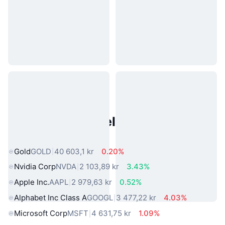
Populære eiendeler fra den
virkelige verden
Gold
GOLD
40 603,1 kr
0.20%
Nvidia Corp
NVDA
2 103,89 kr
3.43%
Apple Inc.
AAPL
2 979,63 kr
0.52%
Alphabet Inc Class A
GOOGL
3 477,22 kr
4.03%
Microsoft Corp
MSFT
4 631,75 kr
1.09%