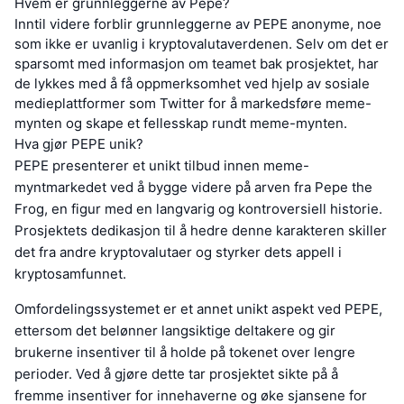
Hvem er grunnleggerne av Pepe?
Inntil videre forblir grunnleggerne av PEPE anonyme, noe
som ikke er uvanlig i kryptovalutaverdenen. Selv om det er
sparsomt med informasjon om teamet bak prosjektet, har
de lykkes med å få oppmerksomhet ved hjelp av sosiale
medieplattformer som Twitter for å markedsføre meme-
mynten og skape et fellesskap rundt meme-mynten.
Hva gjør PEPE unik?
PEPE presenterer et unikt tilbud innen meme-
myntmarkedet ved å bygge videre på arven fra Pepe the
Frog, en figur med en langvarig og kontroversiell historie.
Prosjektets dedikasjon til å hedre denne karakteren skiller
det fra andre kryptovalutaer og styrker dets appell i
kryptosamfunnet.
Omfordelingssystemet er et annet unikt aspekt ved PEPE,
ettersom det belønner langsiktige deltakere og gir
brukerne insentiver til å holde på tokenet over lengre
perioder. Ved å gjøre dette tar prosjektet sikte på å
fremme insentiver for innehaverne og øke sjansene for