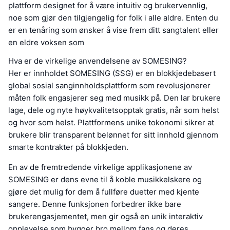
plattform designet for å være intuitiv og brukervennlig,
noe som gjør den tilgjengelig for folk i alle aldre. Enten du
er en tenåring som ønsker å vise frem ditt sangtalent eller
en eldre voksen som
Hva er de virkelige anvendelsene av SOMESING?
Her er innholdet SOMESING (SSG) er en blokkjedebasert
global sosial sanginnholdsplattform som revolusjonerer
måten folk engasjerer seg med musikk på. Den lar brukere
lage, dele og nyte høykvalitetsopptak gratis, når som helst
og hvor som helst. Plattformens unike tokonomi sikrer at
brukere blir transparent belønnet for sitt innhold gjennom
smarte kontrakter på blokkjeden.
En av de fremtredende virkelige applikasjonene av
SOMESING er dens evne til å koble musikkelskere og
gjøre det mulig for dem å fullføre duetter med kjente
sangere. Denne funksjonen forbedrer ikke bare
brukerengasjementet, men gir også en unik interaktiv
opplevelse som bygger bro mellom fans og deres