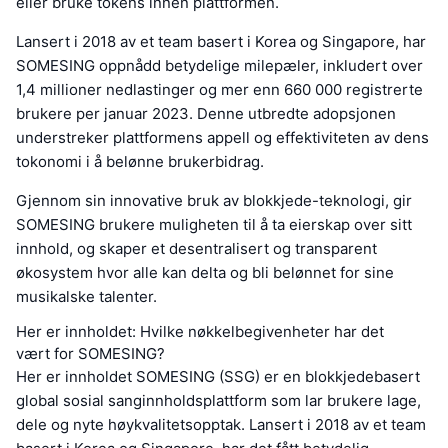
eller bruke tokens innen plattformen.
Lansert i 2018 av et team basert i Korea og Singapore, har
SOMESING oppnådd betydelige milepæler, inkludert over
1,4 millioner nedlastinger og mer enn 660 000 registrerte
brukere per januar 2023. Denne utbredte adopsjonen
understreker plattformens appell og effektiviteten av dens
tokonomi i å belønne brukerbidrag.
Gjennom sin innovative bruk av blokkjede-teknologi, gir
SOMESING brukere muligheten til å ta eierskap over sitt
innhold, og skaper et desentralisert og transparent
økosystem hvor alle kan delta og bli belønnet for sine
musikalske talenter.
Her er innholdet: Hvilke nøkkelbegivenheter har det
vært for SOMESING?
Her er innholdet SOMESING (SSG) er en blokkjedebasert
global sosial sanginnholdsplattform som lar brukere lage,
dele og nyte høykvalitetsopptak. Lansert i 2018 av et team