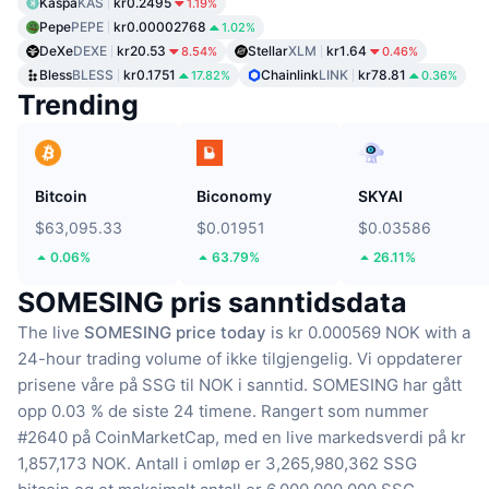
Kaspa
KAS
kr0.2495
1.19%
Pepe
PEPE
kr0.00002768
1.02%
DeXe
DEXE
kr20.53
Stellar
XLM
kr1.64
8.54%
0.46%
Bless
BLESS
kr0.1751
Chainlink
LINK
kr78.81
17.82%
0.36%
Trending
Bitcoin
Biconomy
SKYAI
$63,095.33
$0.01951
$0.03586
0.06%
63.79%
26.11%
SOMESING pris sanntidsdata
The live
SOMESING price today
is kr 0.000569 NOK with a
24-hour trading volume of ikke tilgjengelig.
Vi oppdaterer
prisene våre på SSG til NOK i sanntid.
SOMESING har gått
opp 0.03 % de siste 24 timene.
Rangert som nummer
#2640 på CoinMarketCap, med en live markedsverdi på kr
1,857,173 NOK.
Antall i omløp er 3,265,980,362 SSG