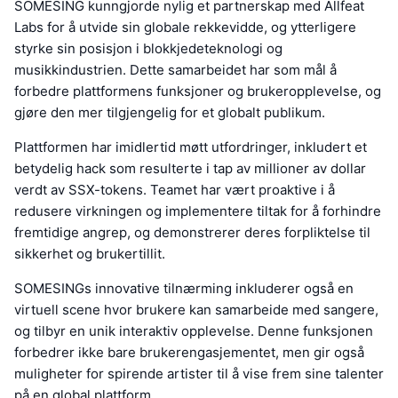
SOMESING kunngjorde nylig et partnerskap med Allfeat
Labs for å utvide sin globale rekkevidde, og ytterligere
styrke sin posisjon i blokkjedeteknologi og
musikkindustrien. Dette samarbeidet har som mål å
forbedre plattformens funksjoner og brukeropplevelse, og
gjøre den mer tilgjengelig for et globalt publikum.
Plattformen har imidlertid møtt utfordringer, inkludert et
betydelig hack som resulterte i tap av millioner av dollar
verdt av SSX-tokens. Teamet har vært proaktive i å
redusere virkningen og implementere tiltak for å forhindre
fremtidige angrep, og demonstrerer deres forpliktelse til
sikkerhet og brukertillit.
SOMESINGs innovative tilnærming inkluderer også en
virtuell scene hvor brukere kan samarbeide med sangere,
og tilbyr en unik interaktiv opplevelse. Denne funksjonen
forbedrer ikke bare brukerengasjementet, men gir også
muligheter for spirende artister til å vise frem sine talenter
på en global plattform.