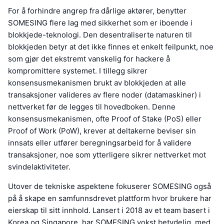
For å forhindre angrep fra dårlige aktører, benytter
SOMESING flere lag med sikkerhet som er iboende i
blokkjede-teknologi. Den desentraliserte naturen til
blokkjeden betyr at det ikke finnes et enkelt feilpunkt, noe
som gjør det ekstremt vanskelig for hackere å
kompromittere systemet. I tillegg sikrer
konsensusmekanismen brukt av blokkjeden at alle
transaksjoner valideres av flere noder (datamaskiner) i
nettverket før de legges til hovedboken. Denne
konsensusmekanismen, ofte Proof of Stake (PoS) eller
Proof of Work (PoW), krever at deltakerne beviser sin
innsats eller utfører beregningsarbeid for å validere
transaksjoner, noe som ytterligere sikrer nettverket mot
svindelaktiviteter.
Utover de tekniske aspektene fokuserer SOMESING også
på å skape en samfunnsdrevet plattform hvor brukere har
eierskap til sitt innhold. Lansert i 2018 av et team basert i
Korea og Singapore, har SOMESING vokst betydelig, med