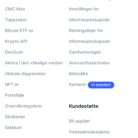
CMC Max
Innstillinger for
Toppsaker
informasjonskapsler
Bitcoin ETF-er
Retningslinjer for
Krypto-API
informasjonskapsler
DexScan
Samfunnsregler
Aktiva i den virkelige verden
Ansvarsfraskrivelse
Globale diagrammer
Metodikk
NFT-er
Karrierer
Vi ansetter!
Portefølje
Kundestøtte
Overvåkningsliste
Skriblerier
Bli oppført
Sidekart
Forespørselsskjema