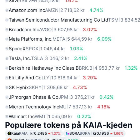
Silver
SILVER
545,28 kr
1.62%
Amazon.com Inc
AMZN
2 718,62 kr
4.74%
Taiwan Semiconductor Manufacturing Co Ltd
TSM
3 834,52
Broadcom Inc
AVGO
3 607,98 kr
3.02%
Meta Platforms, Inc.
META
5 644,59 kr
6.09%
SpaceX
SPCX
1 046,44 kr
1.03%
Tesla, Inc.
TSLA
3 046,12 kr
2.41%
Berkshire Hathaway Inc Class B
BRK.B
4 953,77 kr
1.32%
Eli Lilly And Co
LLY
10 618,94 kr
3.29%
SK Hynix
SKHY
1 308,68 kr
4.73%
JPmorgan Chase & Co
JPM
3 376,21 kr
0.42%
Micron Technology Inc
MU
7 537,13 kr
4.18%
Walmart Inc
WMT
1 065,09 kr
0.22%
Populære tokens på KAIA-kjeden
Kaia
KAIA
kr0.2485
BORA
BORA
kr0.1936
1.37%
1.66%