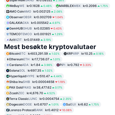
SuperWalk
GRND
kr0.08532
2.58%
WeBuy
WE
kr0.1628
MARBLEX
MBX
kr0.2096
0.48%
1.75%
AMO Coin
AMO
kr0.002125
2.08%
Observer
OBSR
kr0.002709
1.04%
GALAXIA
GXA
kr0.005542
4.97%
GemHUB
GHUB
kr0.02385
0.43%
TEMCO
TEMCO
kr0.001921
1.29%
Azit
AZIT
kr0.01449
3.19%
Mest besøkte kryptovalutaer
Bitcoin
BTC
kr603,291.59
XRP
XRP
kr10.25
1.02%
0.18%
Ethereum
ETH
kr17,736.07
1.01%
Cardano
ADA
kr1.84
Pi
PI
kr0.792
3.98%
3.33%
Solana
SOL
kr697.35
1.02%
Hyperliquid
HYPE
kr510.47
4.44%
Shiba Inu
SHIB
kr0.00004658
1.19%
PAX Gold
PAXG
kr38,477.62
0.17%
Zcash
ZEC
kr4,676.70
4.52%
Terra Classic
LUNC
kr0.0004754
2.35%
Dogecoin
DOGE
kr0.6707
Sui
SUI
kr6.62
1.01%
1.75%
Lorenzo Protocol
BANK
kr0.4012
10.08%