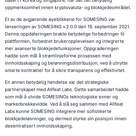
basert i Korea og Singapore, har det fått betydelig
oppmerksomhet innen kryptovaluta- og blokkjedeområdet.
Et av de avgjørende øyeblikkene for SOMESING var
lanseringen av SOMESING v.2.0.0 den 16. september 2021.
Denne oppdateringen brakte betydelige forbedringer til
plattformen, forbedret brukeropplevelsen og integrerte
mer avanserte blokkjedefunksjoner. Oppgraderingen
hadde som mål å strømlinjeforme prosessen med
innholdsskaping og belønningsdistribusjon, ved å utnytte
smarte kontrakter for å sikre transparens og effektivitet.
En annen betydelig hendelse var det strategiske
partnerskapet med Allfeat Labs. Dette samarbeidet hadde
som mål å utvide SOMESINGs teknologiske evner og
markedsrekkevidde. Ved å slå seg sammen med Allfeat
Labs kunne SOMESING integrere mer sofistikerte
blokkjedeløsninger, og dermed styrke sin posisjon innen
desentralisert innholdsskaping.