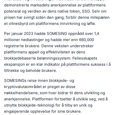
demonstrerte markedets anerkjennelse av plattformens
potensial og verdien av dens native token, SSG. Selv om
prisen har svingt siden den gang, forblir denne milepælen
et vitnesbyrd om plattformens innvirkning og løfte.
Per januar 2023 hadde SOMESING oppnådd over 1,4
millioner nedlastinger og hadde mer enn 660,000
registrerte brukere. Denne veksten understreker
plattformens appell og effektiviteten av dens
blokkjedebaserte belønningssystem. Fellesskapets
ekspansjon er en klar indikator på plattformens suksess i å
tiltrekke og beholde brukere.
SOMESINGs reise innen blokkjede- og
kryptovalutaområdet er preget av disse
nøkkelhendelsene, som hver bidrar til dens utvikling og
anerkjennelse. Plattformen fortsetter å utvikle seg, ved å
utnytte blokkjede-teknologi for å tilby en unik og
engasjerende opplevelse for sine brukere.