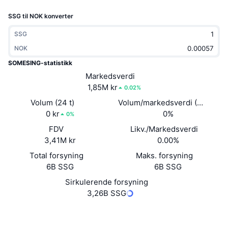
Trending
Krypto-ETF-er
SSG til NOK konverter
Opplæring
CMC MCP
Nytt
Bitcoin ETF-er
SSG
x402
Nyheter
NOK
Krypto
Ethereum ETF-er
SOMESING-statistikk
Akademi
Markedsverdi
Politikk
1,85M kr
0.02%
Teknisk analyse
Forskning
Volum (24 t)
Volum/markedsverdi (24 timer
Idrett
0 kr
0%
RSI
Videoer
0%
FDV
Likv./Markedsverdi
Finans
MACD
Ordbok
3,41M kr
0.00%
Total forsyning
Teknologi
Maks. forsyning
6B SSG
6B SSG
Derivater
Kampanjer
Sirkulerende forsyning
NFT
3,26B SSG
Oversikt
Airdrops
Samlet NFT-statistikk
Nettsted
Website
Whitepaper
Likvidasjoner
Diamantbelønninger
Sosiale medier