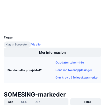
Kommende salg
Kontrakter
0x63de...1e0556
Finansieringsrenter
Lær og tjen
3.5
Vurdering (CertiK)
kaiascan.io
Utforskere
Kalendere
UCID
5612
ICO-kalender
Tagger
Hendelseskalender
Klaytn Ecosystem
Vis alle
Mer informasjon
Oppdater token-info
Send inn tokenopplåsinger
Eier du dette prosjektet?
Gjør krav på fellesskapsmerke
SOMESING-markeder
Alle
CEX
DEX
Filtre