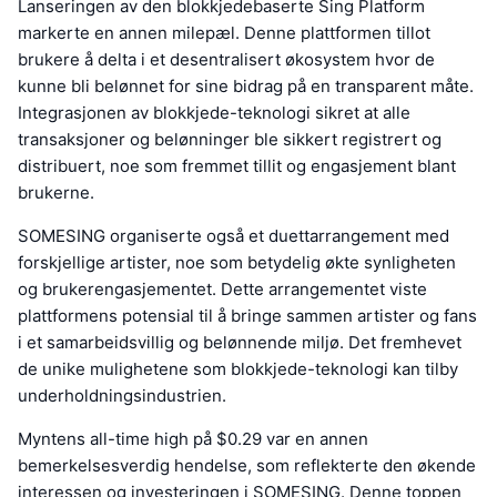
Lanseringen av den blokkjedebaserte Sing Platform
markerte en annen milepæl. Denne plattformen tillot
brukere å delta i et desentralisert økosystem hvor de
kunne bli belønnet for sine bidrag på en transparent måte.
Integrasjonen av blokkjede-teknologi sikret at alle
transaksjoner og belønninger ble sikkert registrert og
distribuert, noe som fremmet tillit og engasjement blant
brukerne.
SOMESING organiserte også et duettarrangement med
forskjellige artister, noe som betydelig økte synligheten
og brukerengasjementet. Dette arrangementet viste
plattformens potensial til å bringe sammen artister og fans
i et samarbeidsvillig og belønnende miljø. Det fremhevet
de unike mulighetene som blokkjede-teknologi kan tilby
underholdningsindustrien.
Myntens all-time high på $0.29 var en annen
bemerkelsesverdig hendelse, som reflekterte den økende
interessen og investeringen i SOMESING. Denne toppen