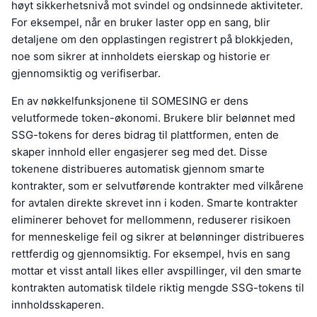
høyt sikkerhetsnivå mot svindel og ondsinnede aktiviteter.
For eksempel, når en bruker laster opp en sang, blir
detaljene om den opplastingen registrert på blokkjeden,
noe som sikrer at innholdets eierskap og historie er
gjennomsiktig og verifiserbar.
En av nøkkelfunksjonene til SOMESING er dens
velutformede token-økonomi. Brukere blir belønnet med
SSG-tokens for deres bidrag til plattformen, enten de
skaper innhold eller engasjerer seg med det. Disse
tokenene distribueres automatisk gjennom smarte
kontrakter, som er selvutførende kontrakter med vilkårene
for avtalen direkte skrevet inn i koden. Smarte kontrakter
eliminerer behovet for mellommenn, reduserer risikoen
for menneskelige feil og sikrer at belønninger distribueres
rettferdig og gjennomsiktig. For eksempel, hvis en sang
mottar et visst antall likes eller avspillinger, vil den smarte
kontrakten automatisk tildele riktig mengde SSG-tokens til
innholdsskaperen.