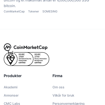
bitcoin
og et maksimalt antall er 6,000,000,000 SSG
bitcoin.
CoinMarketCap
Tokener
SOMESING
Produkter
Firma
Akademi
Om oss
Annonser
Vilkår for bruk
CMC Labs
Personvernerklæring