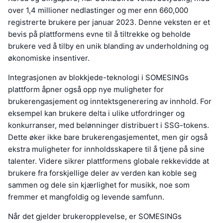
over 1,4 millioner nedlastinger og mer enn 660,000
registrerte brukere per januar 2023. Denne veksten er et
bevis på plattformens evne til å tiltrekke og beholde
brukere ved å tilby en unik blanding av underholdning og
økonomiske insentiver.
Integrasjonen av blokkjede-teknologi i SOMESINGs
plattform åpner også opp nye muligheter for
brukerengasjement og inntektsgenerering av innhold. For
eksempel kan brukere delta i ulike utfordringer og
konkurranser, med belønninger distribuert i SSG-tokens.
Dette øker ikke bare brukerengasjementet, men gir også
ekstra muligheter for innholdsskapere til å tjene på sine
talenter. Videre sikrer plattformens globale rekkevidde at
brukere fra forskjellige deler av verden kan koble seg
sammen og dele sin kjærlighet for musikk, noe som
fremmer et mangfoldig og levende samfunn.
Når det gjelder brukeropplevelse, er SOMESINGs