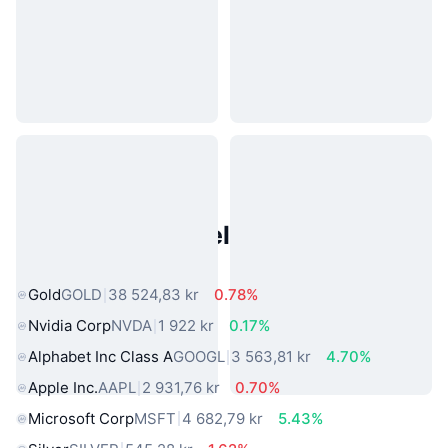
Populære eiendeler fra den
virkelige verden
Gold
GOLD
38 524,83 kr
0.78%
Nvidia Corp
NVDA
1 922 kr
0.17%
Alphabet Inc Class A
GOOGL
3 563,81 kr
4.70%
Apple Inc.
AAPL
2 931,76 kr
0.70%
Microsoft Corp
MSFT
4 682,79 kr
5.43%