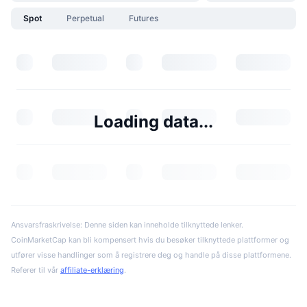
Spot
Perpetual
Futures
Loading data...
Ansvarsfraskrivelse: Denne siden kan inneholde tilknyttede lenker.
CoinMarketCap kan bli kompensert hvis du besøker tilknyttede plattformer og
utfører visse handlinger som å registrere deg og handle på disse plattformene.
Referer til vår
affiliate-erklæring
.