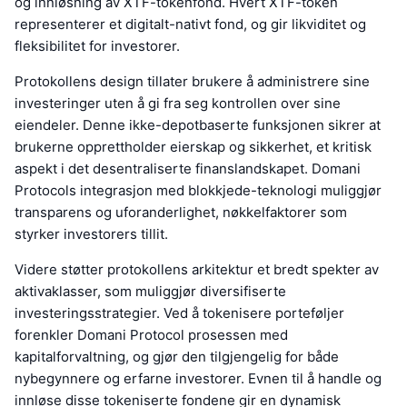
og innløsning av XTF-tokenfond. Hvert XTF-token
representerer et digitalt-nativt fond, og gir likviditet og
fleksibilitet for investorer.
Protokollens design tillater brukere å administrere sine
investeringer uten å gi fra seg kontrollen over sine
eiendeler. Denne ikke-depotbaserte funksjonen sikrer at
brukerne opprettholder eierskap og sikkerhet, et kritisk
aspekt i det desentraliserte finanslandskapet. Domani
Protocols integrasjon med blokkjede-teknologi muliggjør
transparens og uforanderlighet, nøkkelfaktorer som
styrker investorers tillit.
Videre støtter protokollens arkitektur et bredt spekter av
aktivaklasser, som muliggjør diversifiserte
investeringsstrategier. Ved å tokenisere porteføljer
forenkler Domani Protocol prosessen med
kapitalforvaltning, og gjør den tilgjengelig for både
nybegynnere og erfarne investorer. Evnen til å handle og
innløse disse tokeniserte fondene gir en dynamisk