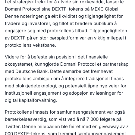
I et strategisk trekk for å utvide sin rekkevidde, lanserte
Domani Protocol sine DEXTF-tokens på MEXC Global.
Denne noteringen ga økt likviditet og tilgjengelighet for
tradere og investorer, og tillot et bredere publikum å
engasjere seg med protokollens tilbud. Tilgjengeligheten
av DEXTF på en stor børsplattform var en viktig milepæl i
protokollens vekstbane.
Videre for å befeste sin posisjon i det finansielle
økosystemet, kunngjorde Domani Protocol et partnerskap
med Deutsche Bank. Dette samarbeidet fremhevet
protokollens ambisjon om å integrere tradisjonell finans
med blokkjedeteknologi, og potensielt åpne nye veier for
institusjonell engasjement og adopsjon av løsninger for
digital kapitalforvaltning.
Protokollens innsats for samfunnsengasjement var også
bemerkelsesverdig, som vist ved å nå 7 000 følgere på
Twitter. Denne milepælen ble feiret med en giveaway av 7
000 DEXTF-tokens, som fremmet samfunnsengasjement