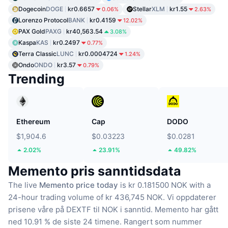
Dogecoin
DOGE
kr0.6657
Stellar
XLM
kr1.55
0.06%
2.63%
Lorenzo Protocol
BANK
kr0.4159
12.02%
PAX Gold
PAXG
kr40,563.54
3.08%
Kaspa
KAS
kr0.2497
0.77%
Terra Classic
LUNC
kr0.0004724
1.24%
Ondo
ONDO
kr3.57
0.79%
Trending
Ethereum
Cap
DODO
$1,904.6
$0.03223
$0.0281
2.02%
23.91%
49.82%
Memento pris sanntidsdata
The live
Memento price today
is kr 0.181500 NOK with a
24-hour trading volume of kr 436,745 NOK.
Vi oppdaterer
prisene våre på DEXTF til NOK i sanntid.
Memento har gått
ned 10.91 % de siste 24 timene.
Rangert som nummer