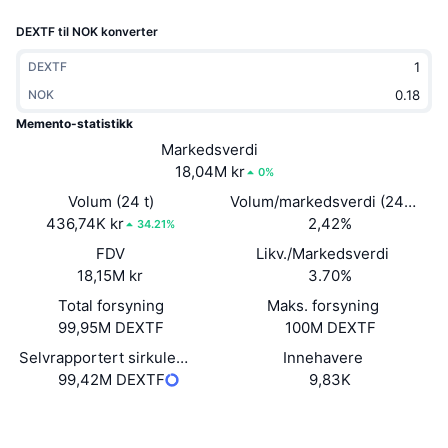
Trending
Krypto-ETF-er
DEXTF til NOK konverter
Opplæring
CMC MCP
Nytt
Bitcoin ETF-er
DEXTF
x402
Nyheter
NOK
Krypto
Ethereum ETF-er
Memento-statistikk
Akademi
Markedsverdi
Politikk
18,04M kr
0%
Teknisk analyse
Forskning
Volum (24 t)
Volum/markedsverdi (24 timer
Idrett
436,74K kr
2,42%
RSI
Videoer
34.21%
FDV
Likv./Markedsverdi
Finans
MACD
Ordbok
18,15M kr
3.70%
Total forsyning
Teknologi
Maks. forsyning
99,95M DEXTF
100M DEXTF
Derivater
Kampanjer
Selvrapportert sirkulerende forsyning
Innehavere
NFT
99,42M DEXTF
9,83K
Oversikt
Airdrops
Samlet NFT-statistikk
Nettsted
Website
Likvidasjoner
Diamantbelønninger
Sosiale medier