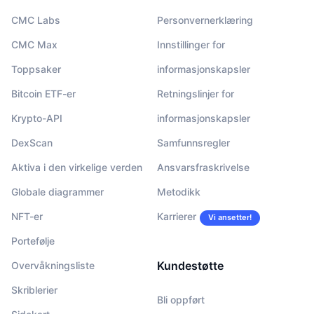
CMC Labs
Personvernerklæring
CMC Max
Innstillinger for
Toppsaker
informasjonskapsler
Bitcoin ETF-er
Retningslinjer for
Krypto-API
informasjonskapsler
DexScan
Samfunnsregler
Aktiva i den virkelige verden
Ansvarsfraskrivelse
Globale diagrammer
Metodikk
NFT-er
Karrierer
Vi ansetter!
Portefølje
Kundestøtte
Overvåkningsliste
Skriblerier
Bli oppført