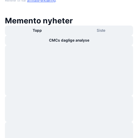
Referer til vår
affiliate-erklæring
.
Memento nyheter
Topp
Siste
CMCs daglige analyse