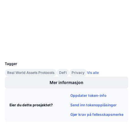
Kommende salg
0x5F64...A089f0
Finansieringsrenter
Lær og tjen
Kontrakter
3.2
Vurdering (CertiK)
Kalendere
etherscan.io
Utforskere
ICO-kalender
Wallets
UCID
8691
Hendelseskalender
Tagger
Real World Assets Protocols
DeFi
Privacy
Vis alle
Mer informasjon
Oppdater token-info
Send inn tokenopplåsinger
Eier du dette prosjektet?
Gjør krav på fellesskapsmerke