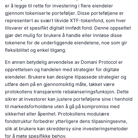
er å legge til rette for investering i flere eiendeler
gjennom tokeniserte porteføljer. Disse porteføljene er
representert av svært likvide XTF-tokenfond, som hver
tilsvarer et spesifikt digitalt innfødt fond. Denne oppsettet
gjør det mulig for brukere å handle eller innløse disse
tokenene for de underliggende eiendelene, noe som gir
fleksibilitet og enkel tilgang.
En annen betydelig anvendelse av Domani Protocol er
opprettelsen og handelen med strategier for digitale
eiendeler. Brukere kan designe tilpassede strategier og
utføre dem på en gjennomsiktig måte, takket være
protokollens transparente rebalanseringsfunksjon. Dette
sikrer at investorer kan justere porteføljene sine i henhold
til markedsforholdene uten å gå på kompromiss med
sikkerhet eller åpenhet. Protokollens modulære
fondstruktur forbedrer ytterligere dens tilpasningsevne,
slik at brukere kan skreddersy sine investeringsmetoder
for å møte spesifikke behov.