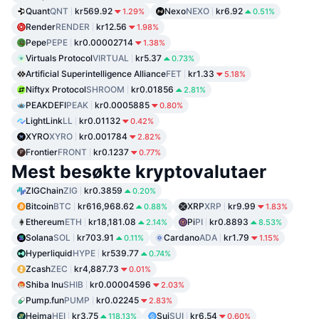
Quant
QNT
kr569.92
Nexo
NEXO
kr6.92
1.29%
0.51%
Render
RENDER
kr12.56
1.98%
Pepe
PEPE
kr0.00002714
1.38%
Virtuals Protocol
VIRTUAL
kr5.37
0.73%
Artificial Superintelligence Alliance
FET
kr1.33
5.18%
Niftyx Protocol
SHROOM
kr0.01856
2.81%
PEAKDEFI
PEAK
kr0.0005885
0.80%
LightLink
LL
kr0.01132
0.42%
XYRO
XYRO
kr0.001784
2.82%
Frontier
FRONT
kr0.1237
0.77%
Mest besøkte kryptovalutaer
ZIGChain
ZIG
kr0.3859
0.20%
Bitcoin
BTC
kr616,968.62
XRP
XRP
kr9.99
0.88%
1.83%
Ethereum
ETH
kr18,181.08
Pi
PI
kr0.8893
2.14%
8.53%
Solana
SOL
kr703.91
Cardano
ADA
kr1.79
0.11%
1.15%
Hyperliquid
HYPE
kr539.77
0.74%
Zcash
ZEC
kr4,887.73
0.01%
Shiba Inu
SHIB
kr0.00004596
2.03%
Pump.fun
PUMP
kr0.02245
2.83%
Heima
HEI
kr3.75
Sui
SUI
kr6.54
118.13%
0.60%