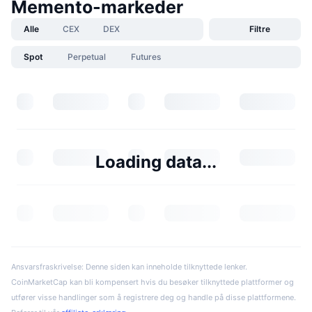
Memento-markeder
Alle
CEX
DEX
Filtre
Spot
Perpetual
Futures
Loading data...
Ansvarsfraskrivelse: Denne siden kan inneholde tilknyttede lenker.
CoinMarketCap kan bli kompensert hvis du besøker tilknyttede plattformer og
utfører visse handlinger som å registrere deg og handle på disse plattformene.