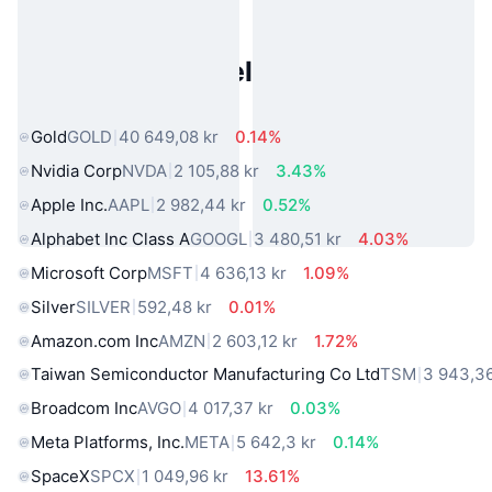
Populære eiendeler fra den
virkelige verden
Gold
GOLD
40 649,08 kr
0.14%
Nvidia Corp
NVDA
2 105,88 kr
3.43%
Apple Inc.
AAPL
2 982,44 kr
0.52%
Alphabet Inc Class A
GOOGL
3 480,51 kr
4.03%
Microsoft Corp
MSFT
4 636,13 kr
1.09%
Silver
SILVER
592,48 kr
0.01%
Amazon.com Inc
AMZN
2 603,12 kr
1.72%
Taiwan Semiconductor Manufacturing Co Ltd
TSM
3 943,36
Broadcom Inc
AVGO
4 017,37 kr
0.03%
Meta Platforms, Inc.
META
5 642,3 kr
0.14%
SpaceX
SPCX
1 049,96 kr
13.61%