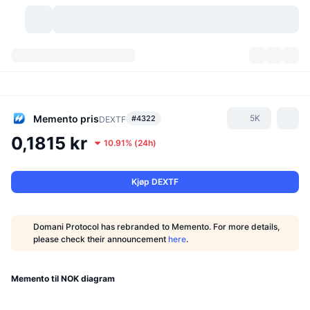
Kryptovaluta
Dashbord
Kryptovaluta
DexScan
Markeder
Rangering
Memento
pris
5K
#4322
DEXTF
0,1815 kr
10.91%
(
24h
)
Signaler
Børser
Kategorier
New
Markedsoversikt
Populært
Samfunn
Historiske øyeblikksbilder
Spotmarked
Sentraliserte børser
Kjøp DEXTF
Ny
Nyhetsstrøm
API
Tokenopplåsninger
Antall kryptovalutaer
Spot
Domani Protocol has rebranded to Memento. For more details,
please check their announcement
here
.
Vinnere
Emner
Yields
Produkter
Bitcoin Kassebeholdninger
Derivater
API
Meme-utforsker
Memento til NOK diagram
Direktesendinger
Aktiva i den virkelige verden
BNB Kassebeholdninger
Produkter
Krypto-API
Desentraliserte børser