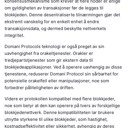
konsensusmekanisme som krever at flere noder er enige
om gyldigheten av transaksjoner før de legges til
blokkjeden. Denne desentraliserte tilnærmingen gjør det
ekstremt vanskelig for en enkelt enhet å endre
transaksjonsdata, og dermed beskytte nettverkets
integritet.
Domani Protocols teknologi er også preget av sin
uavhengighet fra orakeltjenester. Orakler er
tredjepartstjenester som gir ekstern data til
blokkjedeapplikasjoner. Ved å operere uavhengig av disse
tjenestene, reduserer Domani Protocol sin sårbarhet for
potensielle orakelfeil eller manipulasjoner, noe som
forbedrer påliteligheten av driften.
Videre er protokollen kompatibel med flere blokkjeder,
noe som betyr at den kan operere på tvers av forskjellige
blokkjedenettverk. Denne kompatibiliteten lar brukere
utnytte styrkene til ulike blokkjeder, som hastighet,
kostnadseffektivitet eller sikkerhet, avhengig av deres