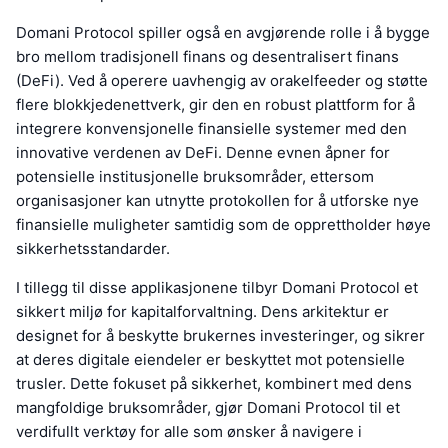
Domani Protocol spiller også en avgjørende rolle i å bygge
bro mellom tradisjonell finans og desentralisert finans
(DeFi). Ved å operere uavhengig av orakelfeeder og støtte
flere blokkjedenettverk, gir den en robust plattform for å
integrere konvensjonelle finansielle systemer med den
innovative verdenen av DeFi. Denne evnen åpner for
potensielle institusjonelle bruksområder, ettersom
organisasjoner kan utnytte protokollen for å utforske nye
finansielle muligheter samtidig som de opprettholder høye
sikkerhetsstandarder.
I tillegg til disse applikasjonene tilbyr Domani Protocol et
sikkert miljø for kapitalforvaltning. Dens arkitektur er
designet for å beskytte brukernes investeringer, og sikrer
at deres digitale eiendeler er beskyttet mot potensielle
trusler. Dette fokuset på sikkerhet, kombinert med dens
mangfoldige bruksområder, gjør Domani Protocol til et
verdifullt verktøy for alle som ønsker å navigere i