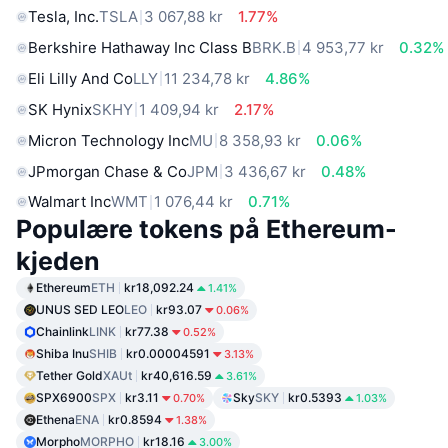
Tesla, Inc.
TSLA
3 067,88 kr
1.77%
Berkshire Hathaway Inc Class B
BRK.B
4 953,77 kr
0.32%
Eli Lilly And Co
LLY
11 234,78 kr
4.86%
SK Hynix
SKHY
1 409,94 kr
2.17%
Micron Technology Inc
MU
8 358,93 kr
0.06%
JPmorgan Chase & Co
JPM
3 436,67 kr
0.48%
Walmart Inc
WMT
1 076,44 kr
0.71%
Populære tokens på Ethereum-
kjeden
Ethereum
ETH
kr18,092.24
1.41%
UNUS SED LEO
LEO
kr93.07
0.06%
Chainlink
LINK
kr77.38
0.52%
Shiba Inu
SHIB
kr0.00004591
3.13%
Tether Gold
XAUt
kr40,616.59
3.61%
SPX6900
SPX
kr3.11
Sky
SKY
kr0.5393
0.70%
1.03%
Ethena
ENA
kr0.8594
1.38%
Morpho
MORPHO
kr18.16
3.00%